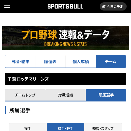
今日の予定
日程・結果
順位表
個人成績
チーム
千葉ロッテマリーンズ
チームトップ
対戦成績
所属選手
所属選手
投手
捕手・野手
監督・スタッフ