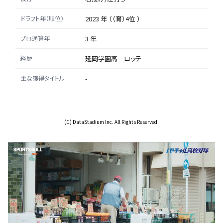
ドラフト年（順位）
2023 年 （（育）4位 ）
プロ通算年
3 年
経歴
延岡学園高－ロッテ
主な獲得タイトル
-
(C) DataStadium Inc. All Rights Reserved.