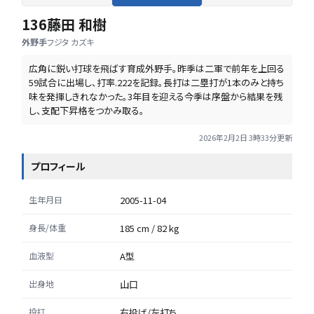
136
藤田 和樹
外野手
フジタ カズキ
広角に鋭い打球を飛ばす育成外野手。昨季は二軍で前年を上回る
59試合に出場し、打率.222を記録。長打は二塁打が1本のみと持ち
味を発揮しきれなかった。3年目を迎える今季は序盤から結果を残
し、支配下昇格をつかみ取る。
2026年2月2日 3時33分
更新
プロフィール
生年月日
2005-11-04
身長/体重
185 cm / 82 kg
血液型
A型
出身地
山口
投打
右投げ/左打ち