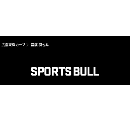
広島東洋カープ
常廣 羽也斗
紹介
会社概要
採用情報
プライバシーポリシー（外部送信規律対応含む）
Copyright © SPORTS BULL All rights reserved.