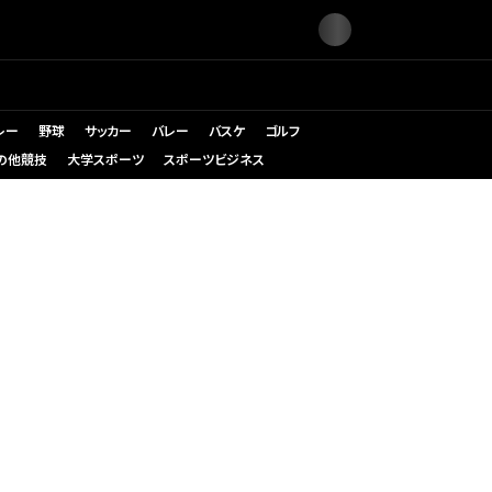
レー
野球
サッカー
バレー
バスケ
ゴルフ
の他競技
大学スポーツ
スポーツビジネス