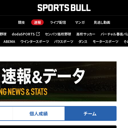
競技
速報
ライブ配信
マンガ
見逃し動画
野球
dodaSPORTS
センバツ高校野球
高校サッカー
バーチャル春高バ
（新しいタブで開く）
ABEMA
ウインタースポーツ
パラスポーツ
ダンス
モータースポーツ
そ
個人成績
チーム