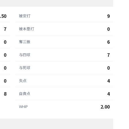
.50
9
被安打
7
0
被本塁打
0
6
奪三振
0
7
与四球
0
0
与死球
0
4
失点
8
4
自責点
2.00
WHIP