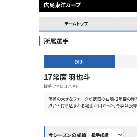
広島東洋カープ
チームトップ
所属選手
投手
17
常廣 羽也斗
投手
ツネヒロ ハヤト
落差の大きなフォークが武器の右腕。2年目の昨
点台と打ち込まれる場面が目立った。今季は投球
今シーズンの成績