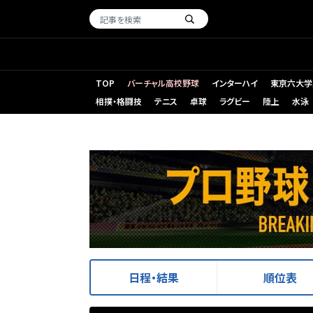
TOP
バーチャル高校野球
インターハイ
東京六大学
相撲・格闘技
テニス
卓球
ラグビー
陸上
水泳
日程・結果
順位表