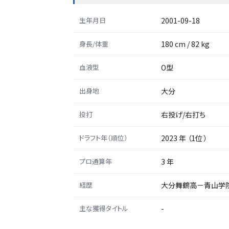
生年月日
2001-09-18
身長/体重
180 cm / 82 kg
血液型
O型
出身地
大分
投打
右投げ/右打ち
ドラフト年（順位）
2023 年 （1位 ）
プロ通算年
3 年
経歴
大分舞鶴高－青山学
主な獲得タイトル
-