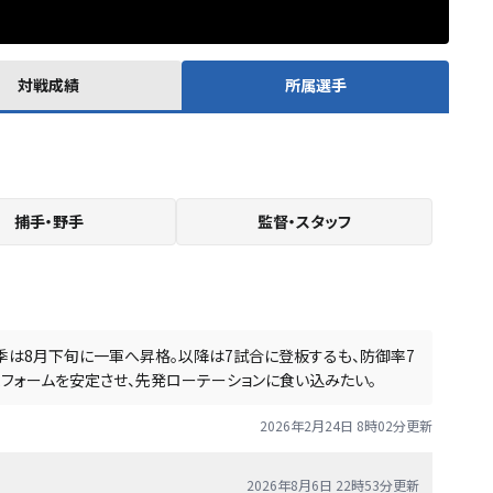
対戦成績
所属選手
捕手・野手
監督・スタッフ
季は8月下旬に一軍へ昇格。以降は7試合に登板するも、防御率7
フォームを安定させ、先発ローテーションに食い込みたい。
2026年2月24日 8時02分
更新
2026年8月6日 22時53分
更新