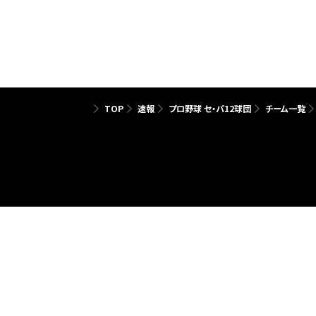
TOP
速報
プロ野球 セ・パ12球団
チーム一覧
ヘルプ
推奨環境
サービス