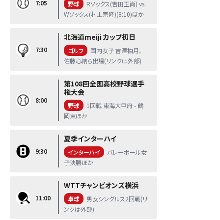
7:05
野球
Rソックス(吉田正尚) vs.
Wソックス(村上宗隆)(8:10)ほか
北海道meiji カップ初日
7:30
ゴルフ
国内女子 吉澤柚月、
佐藤心結ら出場(リンクは外部)
第108回全国高校野球選手
権大会
8:00
野球
1回戦 東海大甲府 - 鶴
岡東ほか
夏季インターハイ
9:30
インターハイ
バレーボール女
子決勝ほか
WTTチャンピオンズ横浜
11:00
卓球
男女シングルス2回戦(リ
ンクは外部)