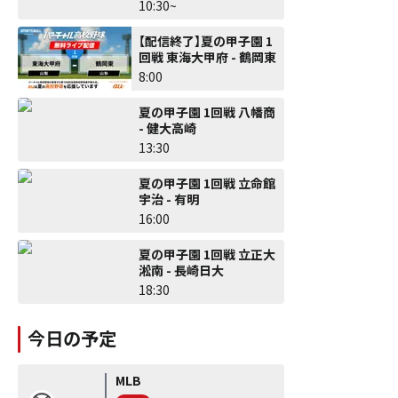
10:30~
【配信終了】夏の甲子園 1
回戦 東海大甲府 - 鶴岡東
8:00
夏の甲子園 1回戦 八幡商
- 健大高崎
13:30
夏の甲子園 1回戦 立命館
宇治 - 有明
16:00
夏の甲子園 1回戦 立正大
淞南 - 長崎日大
18:30
今日の予定
MLB