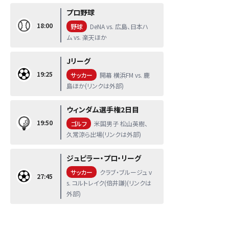
プロ野球
18:00
野球
DeNA vs. 広島、日本ハ
ム vs. 楽天ほか
Jリーグ
19:25
サッカー
開幕 横浜FM vs. 鹿
島ほか(リンクは外部)
ウィンダム選手権2日目
19:50
ゴルフ
米国男子 松山英樹、
久常涼ら出場(リンクは外部)
ジュピラー・プロ・リーグ
サッカー
クラブ・ブルージュ v
27:45
s. コルトレイク(倍井謙)(リンクは
外部)