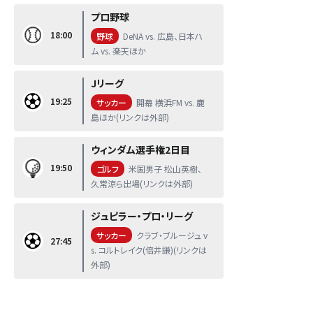
プロ野球
18:00
野球
DeNA vs. 広島、日本ハ
ム vs. 楽天ほか
Jリーグ
19:25
サッカー
開幕 横浜FM vs. 鹿
島ほか(リンクは外部)
ウィンダム選手権2日目
19:50
ゴルフ
米国男子 松山英樹、
久常涼ら出場(リンクは外部)
ジュピラー・プロ・リーグ
サッカー
クラブ・ブルージュ v
27:45
s. コルトレイク(倍井謙)(リンクは
外部)