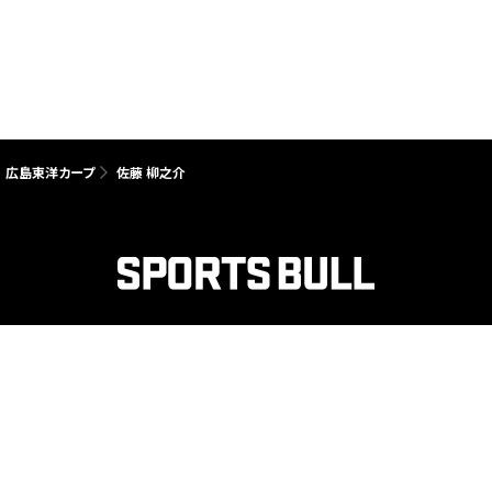
広島東洋カープ
佐藤 柳之介
紹介
会社概要
採用情報
プライバシーポリシー（外部送信規律対応含む）
Copyright © SPORTS BULL All rights reserved.