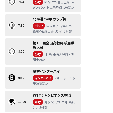
7:05
野球
Rソックス(吉田正尚) vs.
Wソックス(村上宗隆)(8:10)ほか
北海道meiji カップ初日
7:30
ゴルフ
国内女子 吉澤柚月、
佐藤心結ら出場(リンクは外部)
第108回全国高校野球選手
権大会
8:00
野球
1回戦 東海大甲府 - 鶴
岡東ほか
夏季インターハイ
9:30
インターハイ
バレーボール女
子決勝ほか
WTTチャンピオンズ横浜
11:00
卓球
男女シングルス2回戦(リ
ンクは外部)