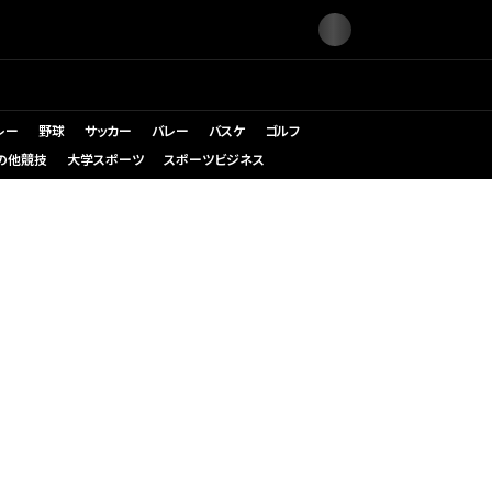
レー
野球
サッカー
バレー
バスケ
ゴルフ
の他競技
大学スポーツ
スポーツビジネス