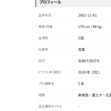
プロフィール
生年月日
2002-11-01
身長/体重
179 cm / 88 kg
血液型
O型
出身地
宮城
投打
左投げ/左打ち
ドラフト年（順位）
2024 年 （2位 ）
プロ通算年
2 年
経歴
東陵高－富士大－広
主な獲得タイトル
-