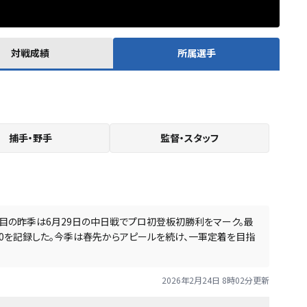
対戦成績
所属選手
捕手・野手
監督・スタッフ
年目の昨季は6月29日の中日戦でプロ初登板初勝利をマーク。最
60を記録した。今季は春先からアピールを続け、一軍定着を目指
2026年2月24日 8時02分
更新