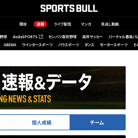
競技
速報
ライブ配信
マンガ
見逃し動画
野球
dodaSPORTS
センバツ高校野球
高校サッカー
バーチャル春高バ
（新しいタブで開く）
ABEMA
ウインタースポーツ
パラスポーツ
ダンス
モータースポーツ
そ
個人成績
チーム