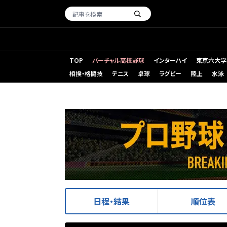
TOP
バーチャル高校野球
インターハイ
東京六大学
相撲・格闘技
テニス
卓球
ラグビー
陸上
水泳
日程・結果
順位表