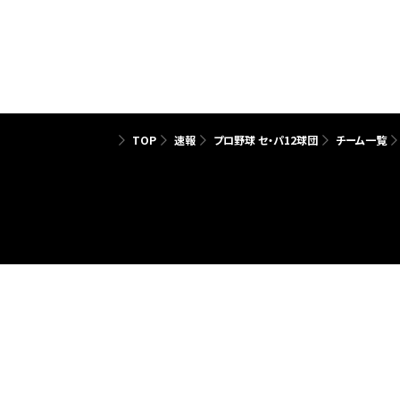
TOP
速報
プロ野球 セ・パ12球団
チーム一覧
ヘルプ
推奨環境
サービス