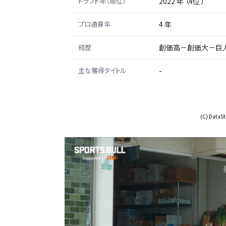
ドラフト年（順位）
2022 年 （4位 ）
プロ通算年
4 年
経歴
創価高－創価大－巨
主な獲得タイトル
-
(C) DataSta