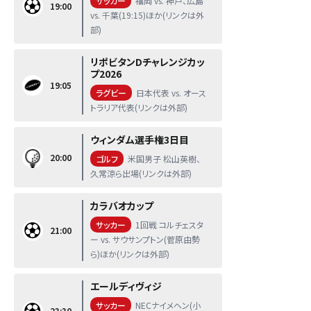
サッカー
福岡 vs. 神戸、広島
19:00
vs. 千葉(19:15)ほか(リンクは外
部)
リポビタンDチャレンジカッ
プ2026
19:05
ラグビー
日本代表 vs. オース
トラリア代表(リンクは外部)
ウィンダム選手権3日目
20:00
ゴルフ
米国男子 松山英樹、
久常涼ら出場(リンクは外部)
カラバオカップ
サッカー
1回戦 コルチェスタ
21:00
ー vs. サウサンプトン(菅原由勢
ら)ほか(リンクは外部)
エールディヴィジ
サッカー
NECナイメヘン(小
23:30