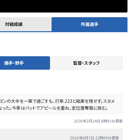
対戦成績
所属選手
捕手・野手
監督・スタッフ
ンの大半を一軍で過ごすも、打率.223と結果を残せず。スタメ
なった。今季はバットでアピールを重ね、定位置奪取に挑む。
2026年2月24日 8時01分
更新
2026年8月7日 22時09分
更新