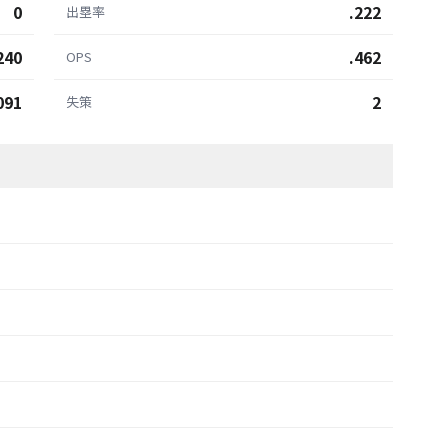
0
.222
出塁率
240
.462
OPS
091
2
失策