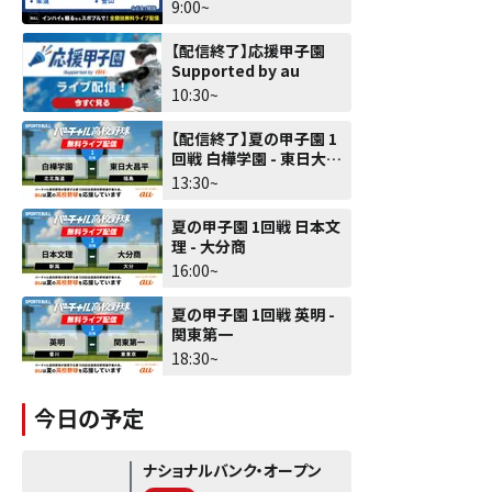
9:00~
【配信終了】応援甲子園
Supported by au
10:30~
【配信終了】夏の甲子園 1
回戦 白樺学園 - 東日大昌
平
13:30~
夏の甲子園 1回戦 日本文
理 - 大分商
16:00~
夏の甲子園 1回戦 英明 -
関東第一
18:30~
今日の予定
ナショナルバンク・オープン