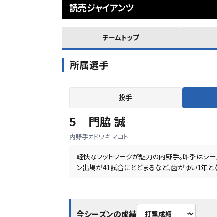
読売ジャイアンツ
チームトップ
所属選手
投手
5
門脇 誠
内野手
カドワキ マコト
軽快なフットワークが魅力の内野手。昨季はシーズ
ン出場が41試合にとどまるなど、歯がゆい1年と
今シーズンの成績