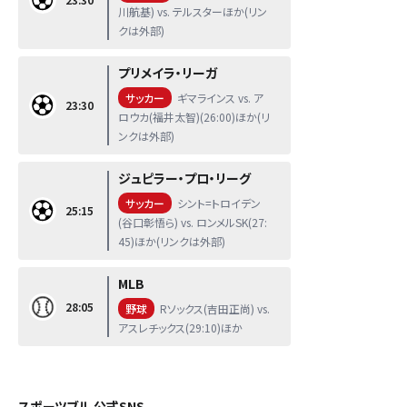
川航基) vs. テルスターほか(リン
クは外部)
プリメイラ・リーガ
サッカー
ギマラインス vs. ア
23:30
ロウカ(福井太智)(26:00)ほか(リ
ンクは外部)
ジュピラー・プロ・リーグ
サッカー
シント=トロイデン
25:15
(谷口彰悟ら) vs. ロンメルSK(27:
45)ほか(リンクは外部)
MLB
28:05
野球
Rソックス(吉田正尚) vs.
アスレチックス(29:10)ほか
スポーツブル 公式SNS