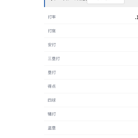
.
打率
打席
安打
三塁打
塁打
得点
四球
犠打
盗塁