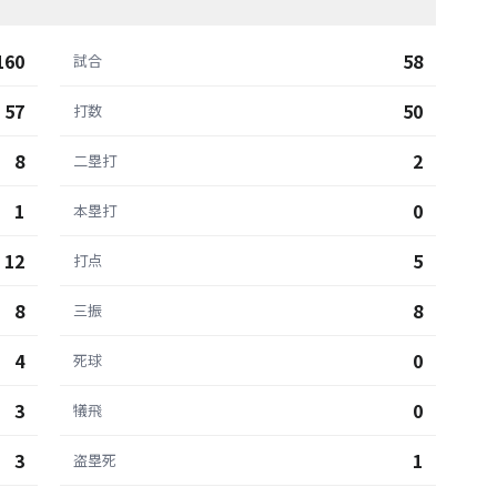
160
58
試合
57
50
打数
8
2
二塁打
1
0
本塁打
12
5
打点
8
8
三振
4
0
死球
3
0
犠飛
3
1
盗塁死