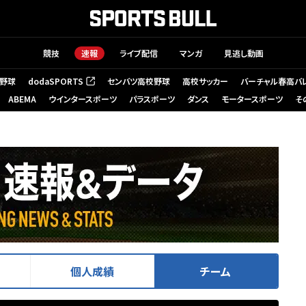
競技
速報
ライブ配信
マンガ
見逃し動画
野球
dodaSPORTS
センバツ高校野球
高校サッカー
バーチャル春高バ
（新しいタブで開く）
ABEMA
ウインタースポーツ
パラスポーツ
ダンス
モータースポーツ
そ
個人成績
チーム