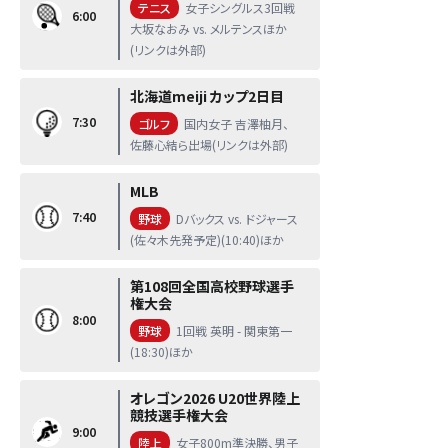
テニス
女子シングルス3回戦
6:00
大坂なおみ vs. メルテンスほか
(リンクは外部)
北海道meiji カップ2日目
7:30
ゴルフ
国内女子 吉澤柚月、
佐藤心結ら出場(リンクは外部)
MLB
7:40
野球
Dバックス vs. ドジャース
(佐々木先発予定)(10:40)ほか
第108回全国高校野球選手
権大会
8:00
野球
1回戦 英明 - 関東第一
(18:30)ほか
オレゴン2026 U20世界陸上
競技選手権大会
9:00
陸上
女子800m準決勝、男子