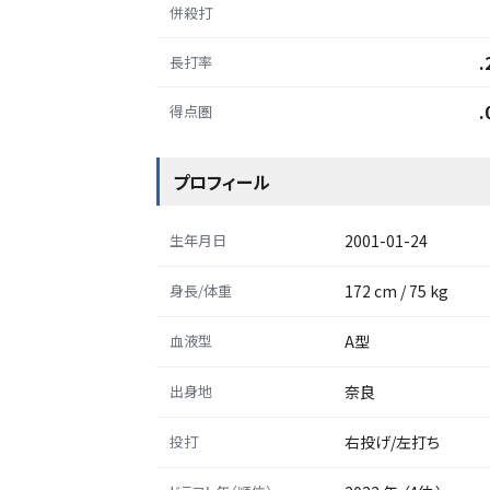
併殺打
.
長打率
.
得点圏
プロフィール
生年月日
2001-01-24
身長/体重
172 cm / 75 kg
血液型
A型
出身地
奈良
投打
右投げ/左打ち