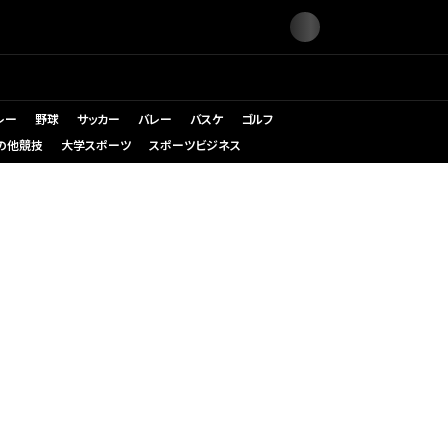
レー
野球
サッカー
バレー
バスケ
ゴルフ
の他競技
大学スポーツ
スポーツビジネス