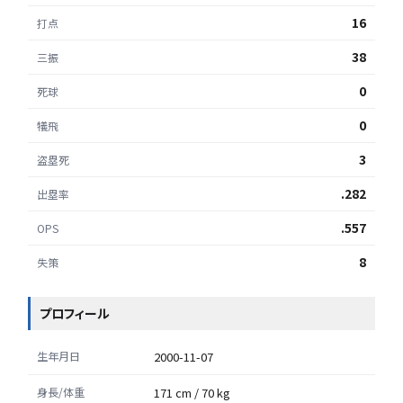
16
打点
38
三振
0
死球
0
犠飛
3
盗塁死
.282
出塁率
.557
OPS
8
失策
プロフィール
生年月日
2000-11-07
身長/体重
171 cm / 70 kg