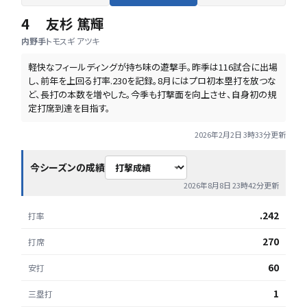
4
友杉 篤輝
内野手
トモスギ アツキ
軽快なフィールディングが持ち味の遊撃手。昨季は116試合に出場
し、前年を上回る打率.230を記録。8月にはプロ初本塁打を放つな
ど、長打の本数を増やした。今季も打撃面を向上させ、自身初の規
定打席到達を目指す。
2026年2月2日 3時33分
更新
今シーズンの成績
2026年8月8日 23時42分
更新
.242
打率
270
打席
60
安打
1
三塁打