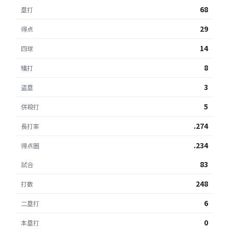
68
塁打
29
得点
14
四球
8
犠打
3
盗塁
5
併殺打
.274
長打率
.234
得点圏
83
試合
248
打数
6
二塁打
0
本塁打