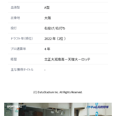
血液型
A型
出身地
大阪
投打
右投げ/右打ち
ドラフト年（順位）
2022 年 （2位 ）
プロ通算年
4 年
経歴
立正大淞南高－天理大－ロッテ
主な獲得タイトル
-
(C) DataStadium Inc. All Rights Reserved.