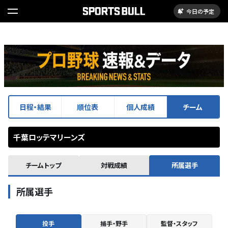
今日の予定
日程・結果
順位表
個人成績
チーム
千葉ロッテマリーンズ
チームトップ
対戦成績
所属選手
所属選手
投手
捕手・野手
監督・スタッフ