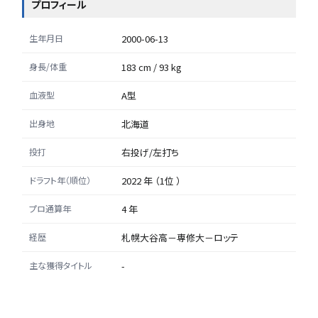
プロフィール
生年月日
2000-06-13
身長/体重
183 cm / 93 kg
血液型
A型
出身地
北海道
投打
右投げ/左打ち
ドラフト年（順位）
2022 年 （1位 ）
プロ通算年
4 年
経歴
札幌大谷高－専修大－ロッテ
主な獲得タイトル
-