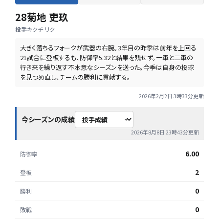
28
菊地 吏玖
投手
キクチ リク
大きく落ちるフォークが武器の右腕。3年目の昨季は前年を上回る
21試合に登板するも、防御率5.32と結果を残せず。一軍と二軍の
行き来を繰り返す不本意なシーズンを送った。今季は自身の投球
を見つめ直し、チームの勝利に貢献する。
2026年2月2日 3時33分
更新
今シーズンの成績
2026年8月8日 23時43分
更新
6.00
防御率
2
登板
0
勝利
0
敗戦