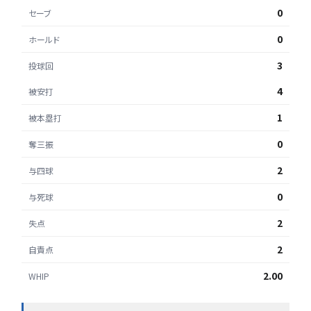
0
セーブ
0
ホールド
3
投球回
4
被安打
1
被本塁打
0
奪三振
2
与四球
0
与死球
2
失点
2
自責点
2.00
WHIP