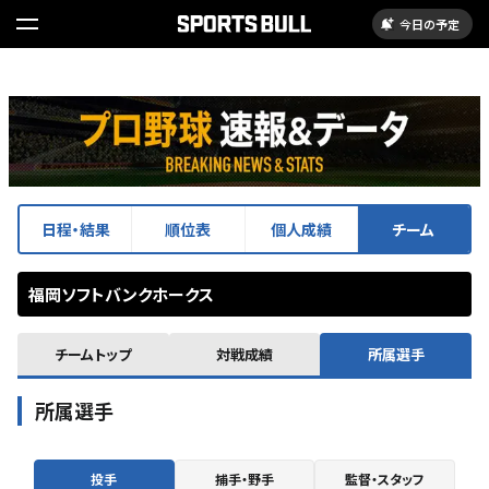
今日の予定
日程・結果
順位表
個人成績
チーム
福岡ソフトバンクホークス
チームトップ
対戦成績
所属選手
所属選手
投手
捕手・野手
監督・スタッフ