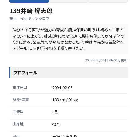
139
井﨑 燦志郎
投手
イザキ サンシロウ
伸びのある直球が魅力の育成右腕。4年目の昨季は初めて二軍の
マウンドに上がり、計5試合に登板。6月に腰を負傷して以降は体づ
くりに励み、公式戦での登板はなかった。今季は春先から首脳陣へ
アピールし、支配下登録を手繰り寄せたい。
2026年2月24日 8時01分
更新
プロフィール
生年月日
2004-02-09
身長/体重
188 cm / 91 kg
血液型
B型
出身地
福岡
投打
右投げ/右打ち