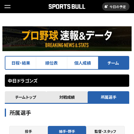
今日の予定
日程・結果
順位表
個人成績
チーム
中日ドラゴンズ
チームトップ
対戦成績
所属選手
所属選手
投手
捕手・野手
監督・スタッフ