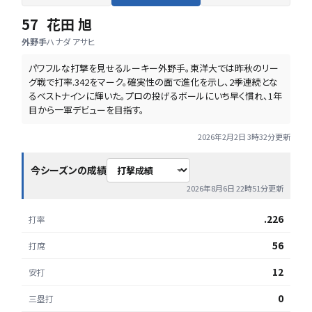
57
花田 旭
外野手
ハナダ アサヒ
パワフルな打撃を見せるルーキー外野手。東洋大では昨秋のリー
グ戦で打率.342をマーク。確実性の面で進化を示し、2季連続とな
るベストナインに輝いた。プロの投げるボールにいち早く慣れ、1年
目から一軍デビューを目指す。
2026年2月2日 3時32分
更新
今シーズンの成績
2026年8月6日 22時51分
更新
.226
打率
56
打席
12
安打
0
三塁打