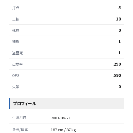
5
打点
18
三振
0
死球
1
犠飛
1
盗塁死
.250
出塁率
.590
OPS
0
失策
プロフィール
生年月日
2003-04-23
身長/体重
187 cm / 87 kg