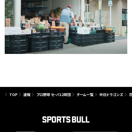
TOP
速報
プロ野球 セ・パ12球団
チーム一覧
中日ドラゴンズ
花