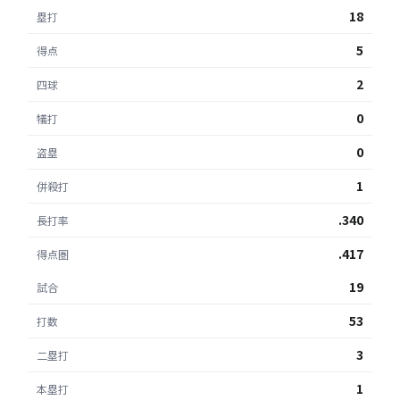
18
塁打
5
得点
2
四球
0
犠打
0
盗塁
1
併殺打
.340
長打率
.417
得点圏
19
試合
53
打数
3
二塁打
1
本塁打