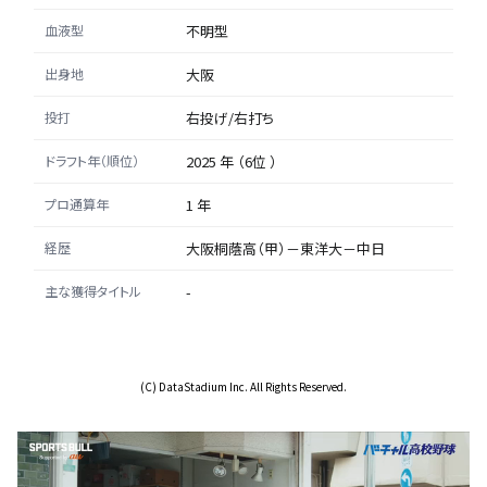
血液型
不明型
出身地
大阪
投打
右投げ/右打ち
ドラフト年（順位）
2025 年 （6位 ）
プロ通算年
1 年
経歴
大阪桐蔭高（甲）－東洋大－中日
主な獲得タイトル
-
(C) DataStadium Inc. All Rights Reserved.