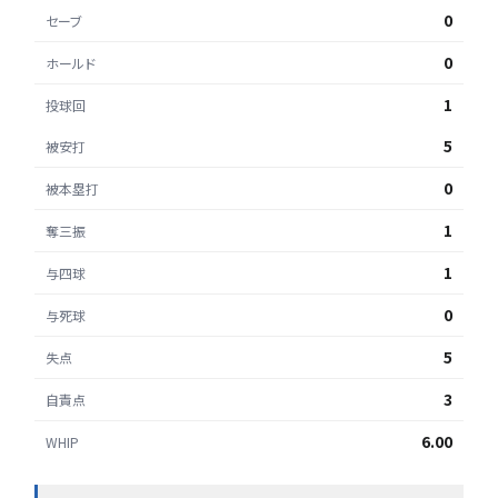
0
セーブ
0
ホールド
1
投球回
5
被安打
0
被本塁打
1
奪三振
1
与四球
0
与死球
5
失点
3
自責点
6.00
WHIP