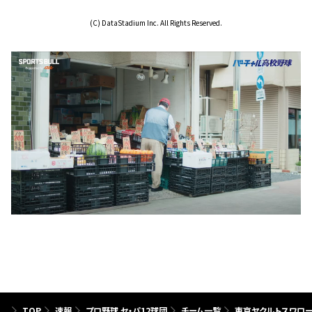
(C) DataStadium Inc. All Rights Reserved.
TOP
速報
プロ野球 セ・パ12球団
チーム一覧
東京ヤクルトスワロ