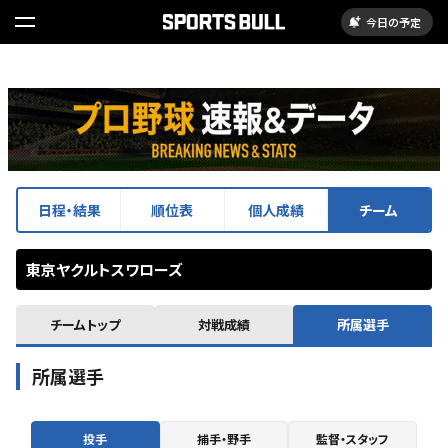
今日の予定
日程・結果
順位表
個人成績
チーム
東京ヤクルトスワローズ
チームトップ
対戦成績
所属選手
所属選手
投手
捕手・野手
監督・スタッフ