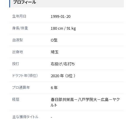
プロフィール
生年月日
1999-01-20
身長/体重
180 cm / 91 kg
血液型
O型
出身地
埼玉
投打
右投げ/右打ち
ドラフト年（順位）
2020 年 （3位 ）
プロ通算年
6 年
経歴
春日部共栄高－八戸学院大－広島－ヤク
ルト
主な獲得タイトル
-