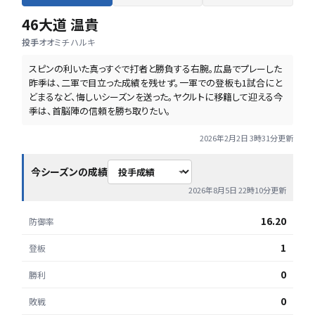
46
大道 温貴
投手
オオミチ ハルキ
スピンの利いた真っすぐで打者と勝負する右腕。広島でプレーした
昨季は、二軍で目立った成績を残せず。一軍での登板も1試合にと
どまるなど、悔しいシーズンを送った。ヤクルトに移籍して迎える今
季は、首脳陣の信頼を勝ち取りたい。
2026年2月2日 3時31分
更新
今シーズンの成績
2026年8月5日 22時10分
更新
16.20
防御率
1
登板
0
勝利
0
敗戦