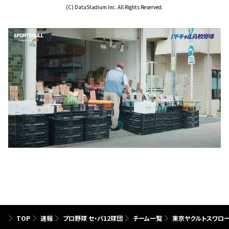
(C) DataStadium Inc. All Rights Reserved.
TOP
速報
プロ野球 セ・パ12球団
チーム一覧
東京ヤクルトスワロ