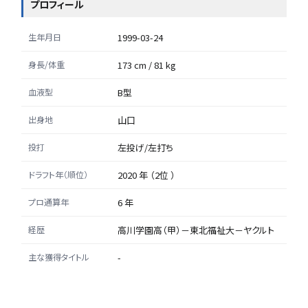
プロフィール
生年月日
1999-03-24
身長/体重
173 cm / 81 kg
血液型
B型
出身地
山口
投打
左投げ/左打ち
ドラフト年（順位）
2020 年 （2位 ）
プロ通算年
6 年
経歴
高川学園高（甲）－東北福祉大－ヤクルト
主な獲得タイトル
-