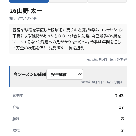
26
山野 太一
投手
ヤマノ タイチ
豊富な球種を駆使した投球術が売りの左腕。昨季はコンディション
不良による離脱があったものの14試合に先発。自己最多の5勝を
マークするなど、飛躍への足がかりをつくった。今季は年間を通し
て万全の状態を保ち、先発陣の一翼を担う。
2026年2月2日 3時31分
更新
今シーズンの成績
2026年8月7日 22時12分
更新
2.43
防御率
17
登板
8
勝利
3
敗戦