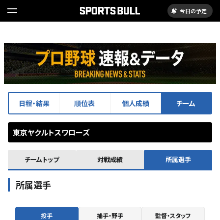
今日の予定
日程・結果
順位表
個人成績
チーム
東京ヤクルトスワローズ
チームトップ
対戦成績
所属選手
所属選手
投手
捕手・野手
監督・スタッフ