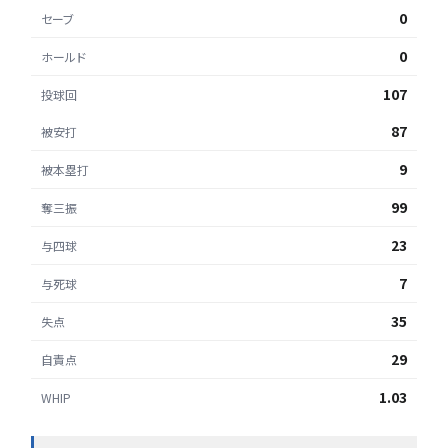
0
セーブ
0
ホールド
107
投球回
87
被安打
9
被本塁打
99
奪三振
23
与四球
7
与死球
35
失点
29
自責点
1.03
WHIP