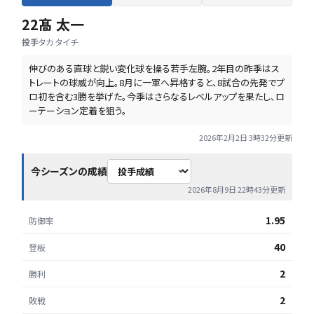
22
髙 太一
投手
タカ タイチ
伸びのある直球と鋭い変化球を操る若手左腕。2年目の昨季はス
トレートの球威が向上。8月に一軍へ昇格すると、8試合の先発でプ
ロ初を含む3勝を挙げた。今季はさらなるレベルアップを果たし、ロ
ーテーション定着を狙う。
2026年2月2日 3時32分
更新
今シーズンの成績
2026年8月9日 22時43分
更新
1.95
防御率
40
登板
2
勝利
2
敗戦