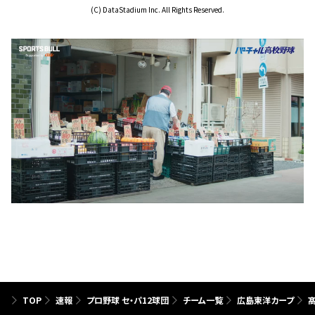
(C) DataStadium Inc. All Rights Reserved.
TOP
速報
プロ野球 セ・パ12球団
チーム一覧
広島東洋カープ
髙