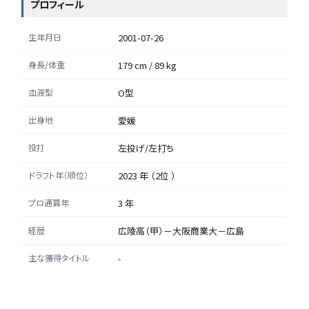
プロフィール
生年月日
2001-07-26
身長/体重
179 cm / 89 kg
血液型
O型
出身地
愛媛
投打
左投げ/左打ち
ドラフト年（順位）
2023 年 （2位 ）
プロ通算年
3 年
経歴
広陵高（甲）－大阪商業大－広島
主な獲得タイトル
-