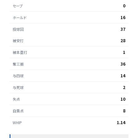
0
セーブ
16
ホールド
37
投球回
28
被安打
1
被本塁打
36
奪三振
14
与四球
2
与死球
10
失点
8
自責点
1.14
WHIP