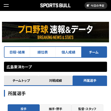
今日の予定
日程・結果
順位表
個人成績
チーム
広島東洋カープ
チームトップ
対戦成績
所属選手
所属選手
投手
捕手・野手
監督・スタッフ