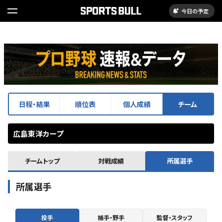
今日の予定
日程・結果
順位表
個人成績
チーム
広島東洋カープ
チームトップ
対戦成績
所属選手
所属選手
投手
捕手・野手
監督・スタッフ