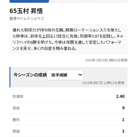
65
玉村 昇悟
投手
タマムラ ショウゴ
優れた制球力が持ち味の左腕。開幕ローテーション入りを果たし
た昨季は、前年を上回る17試合に先発。防御率3.87を記録し、キャ
リアハイの6勝を挙げた。今季は年間を通して安定したパフォーマ
ンスを見せ、多くの白星を積み重ねる。
2026年2月24日 8時02分
更新
今シーズンの成績
2026年8月7日 22時13分
更新
2.40
防御率
9
登板
1
勝利
3
敗戦