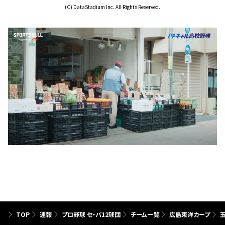
(C) DataStadium Inc. All Rights Reserved.
TOP
速報
プロ野球 セ・パ12球団
チーム一覧
広島東洋カープ