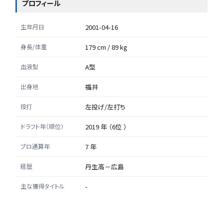
プロフィール
生年月日
2001-04-16
身長/体重
179 cm / 89 kg
血液型
A型
出身地
福井
投打
左投げ/左打ち
ドラフト年（順位）
2019 年 （6位 ）
プロ通算年
7 年
経歴
丹生高－広島
主な獲得タイトル
-