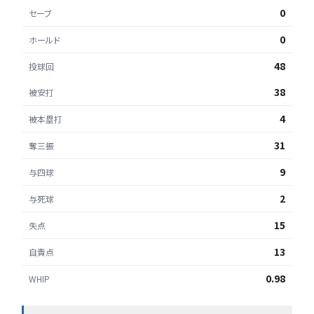
0
セーブ
0
ホールド
48
投球回
38
被安打
4
被本塁打
31
奪三振
9
与四球
2
与死球
15
失点
13
自責点
0.98
WHIP