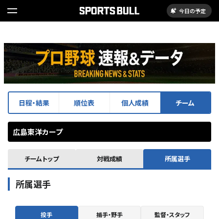
今日の予定
日程・結果
順位表
個人成績
チーム
広島東洋カープ
チームトップ
対戦成績
所属選手
所属選手
投手
捕手・野手
監督・スタッフ