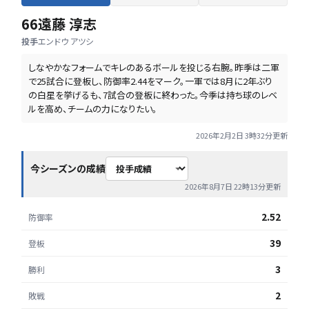
66
遠藤 淳志
投手
エンドウ アツシ
しなやかなフォームでキレのあるボールを投じる右腕。昨季は二軍
で25試合に登板し、防御率2.44をマーク。一軍では8月に2年ぶり
の白星を挙げるも、7試合の登板に終わった。今季は持ち球のレベ
ルを高め、チームの力になりたい。
2026年2月2日 3時32分
更新
今シーズンの成績
2026年8月7日 22時13分
更新
2.52
防御率
39
登板
3
勝利
2
敗戦