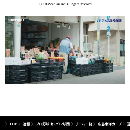
(C) DataStadium Inc. All Rights Reserved.
TOP
速報
プロ野球 セ・パ12球団
チーム一覧
広島東洋カープ