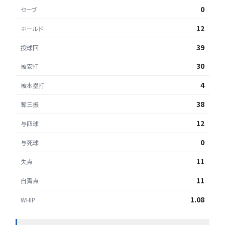
0
セーブ
12
ホールド
39
投球回
30
被安打
4
被本塁打
38
奪三振
12
与四球
0
与死球
11
失点
11
自責点
1.08
WHIP