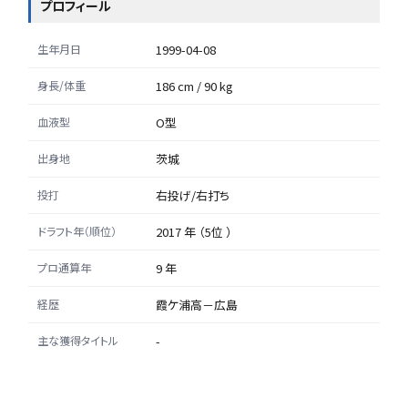
プロフィール
生年月日
1999-04-08
身長/体重
186 cm / 90 kg
血液型
O型
出身地
茨城
投打
右投げ/右打ち
ドラフト年（順位）
2017 年 （5位 ）
プロ通算年
9 年
経歴
霞ケ浦高－広島
主な獲得タイトル
-