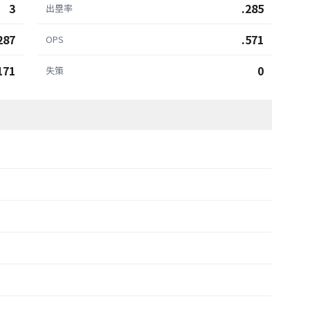
3
.285
出塁率
287
.571
OPS
171
0
失策