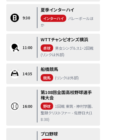
夏季インターハイ
9:30
インターハイ
バレーボールほ
か
WTTチャンピオンズ横浜
11:00
卓球
男女シングルス1・2回戦
(リンクは外部)
船橋競馬
14:35
競馬
(リンクは外部)
第108回全国高校野球選手
権大会
16:00
野球
1回戦 東筑 - 神村学園、
聖隷クリストファー - 佐野日大(1
8:30)
プロ野球