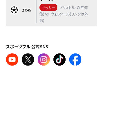
サッカー
ブリストル・C(平河
27:45
悠) vs. ウォルソール(リンクは外
部)
スポーツブル 公式SNS