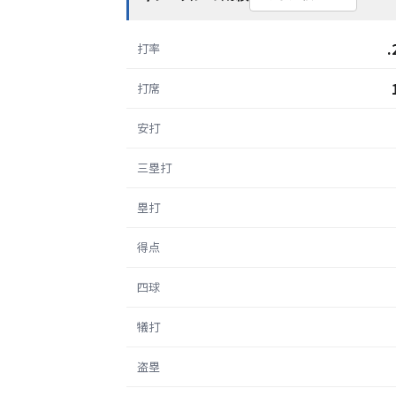
.
打率
打席
安打
三塁打
塁打
得点
四球
犠打
盗塁