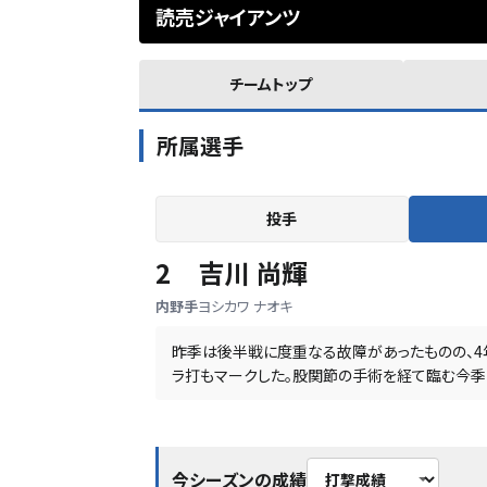
読売ジャイアンツ
チームトップ
所属選手
投手
2
吉川 尚輝
内野手
ヨシカワ ナオキ
昨季は後半戦に度重なる故障があったものの、4年
ラ打もマークした。股関節の手術を経て臨む今季
今シーズンの成績