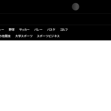
レー
野球
サッカー
バレー
バスケ
ゴルフ
の他競技
大学スポーツ
スポーツビジネス