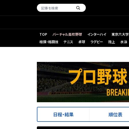
TOP
バーチャル高校野球
インターハイ
東京六大学
相撲・格闘技
テニス
卓球
ラグビー
陸上
水泳
日程・結果
順位表