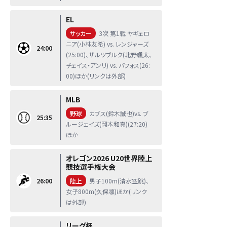
EL
サッカー
3次 第1戦 ヤギェロ
ニア(小林友希) vs. レンジャーズ
24:00
(25:00)、ザルツブルク(北野颯太、
チェイス・アンリ) vs. パフォス(26:
00)ほか(リンクは外部)
MLB
野球
カブス(鈴木誠也)vs. ブ
25:35
ルージェイズ(岡本和真)(27:20)
ほか
オレゴン2026 U20世界陸上
競技選手権大会
26:00
陸上
男子100m(清水空跳)、
女子800m(久保凛)ほか(リンク
は外部)
リーグ杯