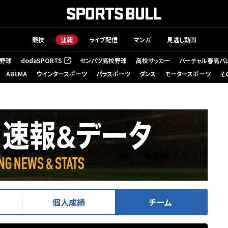
競技
速報
ライブ配信
マンガ
見逃し動画
野球
dodaSPORTS
センバツ高校野球
高校サッカー
バーチャル春高バ
（新しいタブで開く）
ABEMA
ウインタースポーツ
パラスポーツ
ダンス
モータースポーツ
そ
個人成績
チーム