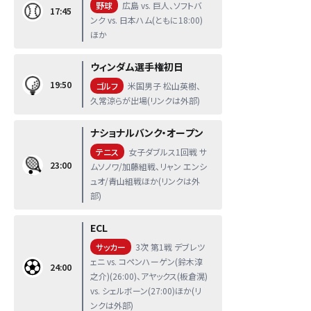
野球
広島 vs. 巨人、ソフトバ
17:45
ンク vs. 日本ハム(ともに18:00)
ほか
ウィンダム選手権初日
19:50
ゴルフ
米国男子 松山英樹、
久常涼らが出場(リンクは外部)
ナショナルバンク・オープン
テニス
女子ダブルス1回戦 サ
23:00
ムソノワ/加藤組戦、リャン エンシ
ュオ/青山組戦ほか(リンクは外
部)
ECL
サッカー
3次 第1戦 デブレツ
ェニ vs. コペンハーゲン(鈴木淳
24:00
之介)(26:00)、アヤックス(板倉滉)
vs. シェルボーン(27:00)ほか(リ
ンクは外部)