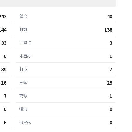
243
40
試合
144
136
打数
33
3
二塁打
0
1
本塁打
39
7
打点
16
23
三振
7
1
死球
0
0
犠飛
6
0
盗塁死