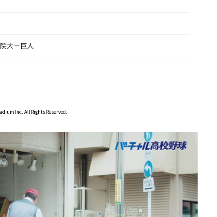
学院大－巨人
dium Inc. All Rights Reserved.