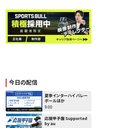
今日の配信
夏季インターハイ バレー
ボールほか
9:00
応援甲子園 Supported
by au