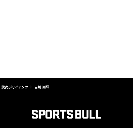
読売ジャイアンツ
吉川 尚輝