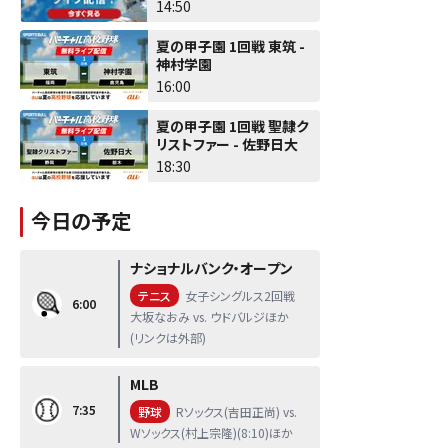
14:50
夏の甲子園 1回戦 東筑 -
神村学園
16:00
夏の甲子園 1回戦 聖隷ク
リストファー - 佐野日大
18:30
今日の予定
ナショナルバンク・オープン
テニス
女子シングルス2回戦
6:00
大坂なおみ vs. ウドバルジほか
(リンクは外部)
MLB
7:35
野球
Rソックス(吉田正尚) vs.
Wソックス(村上宗隆)(8:10)ほか