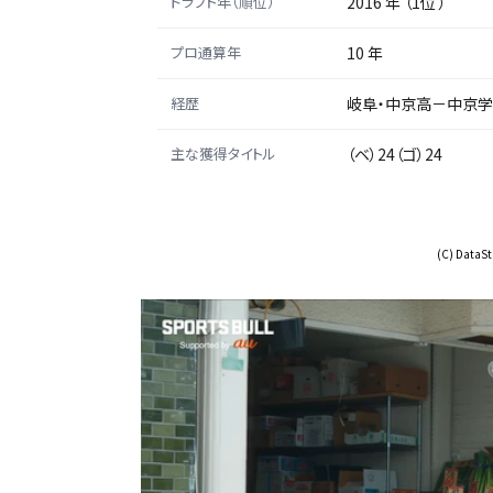
ドラフト年（順位）
2016 年 （1位 ）
プロ通算年
10 年
経歴
岐阜・中京高－中京
主な獲得タイトル
（ベ）24（ゴ）24
(C) DataSta