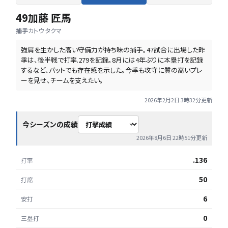
49
加藤 匠馬
捕手
カトウ タクマ
強肩を生かした高い守備力が持ち味の捕手。47試合に出場した昨
季は、後半戦で打率.279を記録。8月には4年ぶりに本塁打を記録
するなど、バットでも存在感を示した。今季も攻守に質の高いプレ
ーを見せ、チームを支えたい。
2026年2月2日 3時32分
更新
今シーズンの成績
2026年8月6日 22時51分
更新
.136
打率
50
打席
6
安打
0
三塁打