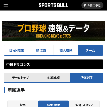
今日の予定
日程・結果
順位表
個人成績
チーム
中日ドラゴンズ
チームトップ
対戦成績
所属選手
所属選手
投手
捕手・野手
監督・スタッフ