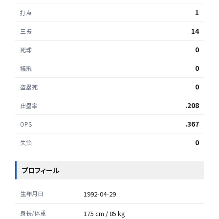
1
打点
14
三振
0
死球
0
犠飛
0
盗塁死
.208
出塁率
.367
OPS
0
失策
プロフィール
生年月日
1992-04-29
身長/体重
175 cm / 85 kg