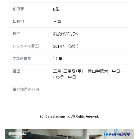
血液型
B型
出身地
三重
投打
右投げ/右打ち
ドラフト年（順位）
2014 年 （5位 ）
プロ通算年
12 年
経歴
三重・三重高（甲）－青山学院大－中日－
ロッテ－中日
主な獲得タイトル
-
(C) DataStadium Inc. All Rights Reserved.