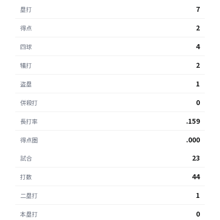
7
塁打
2
得点
4
四球
2
犠打
1
盗塁
0
併殺打
.159
長打率
.000
得点圏
23
試合
44
打数
1
二塁打
0
本塁打