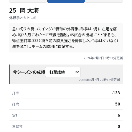
25
岡 大海
外野手
オカ ヒロミ
思い切りの良いスイングが特徴の外野手。昨季は7月に左足を痛
め、約2カ月にわたって戦線を離脱。65試合の出場にとどまるも、
得点圏打率.333と持ち前の勝負強さを発揮した。今季はケガなく1
年を過ごし、チームの勝利に貢献する。
2026年2月2日 3時33分
更新
今シーズンの成績
2026年8月7日 22時12分
更新
.133
打率
50
打席
6
安打
0
三塁打