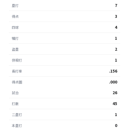
7
塁打
3
得点
4
四球
1
犠打
2
盗塁
1
併殺打
.156
長打率
.000
得点圏
26
試合
45
打数
1
二塁打
0
本塁打