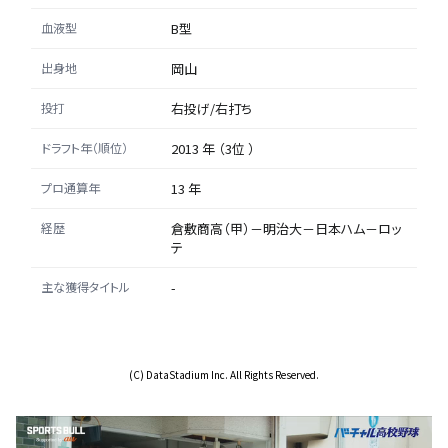
血液型
B型
出身地
岡山
投打
右投げ/右打ち
ドラフト年（順位）
2013 年 （3位 ）
プロ通算年
13 年
経歴
倉敷商高（甲）－明治大－日本ハム－ロッ
テ
主な獲得タイトル
-
(C) DataStadium Inc. All Rights Reserved.