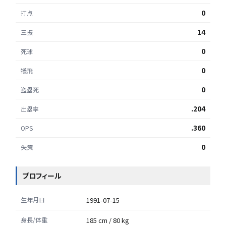
0
打点
14
三振
0
死球
0
犠飛
0
盗塁死
.204
出塁率
.360
OPS
0
失策
プロフィール
生年月日
1991-07-15
身長/体重
185 cm / 80 kg