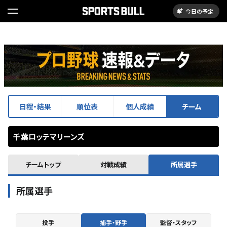
今日の予定
日程・結果
順位表
個人成績
チーム
千葉ロッテマリーンズ
チームトップ
対戦成績
所属選手
所属選手
投手
捕手・野手
監督・スタッフ