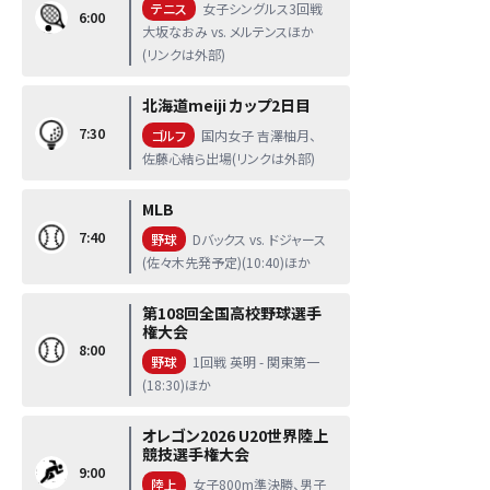
テニス
女子シングルス3回戦
6:00
大坂なおみ vs. メルテンスほか
(リンクは外部)
北海道meiji カップ2日目
7:30
ゴルフ
国内女子 吉澤柚月、
佐藤心結ら出場(リンクは外部)
MLB
7:40
野球
Dバックス vs. ドジャース
(佐々木先発予定)(10:40)ほか
第108回全国高校野球選手
権大会
8:00
野球
1回戦 英明 - 関東第一
(18:30)ほか
オレゴン2026 U20世界陸上
競技選手権大会
9:00
陸上
女子800m準決勝、男子