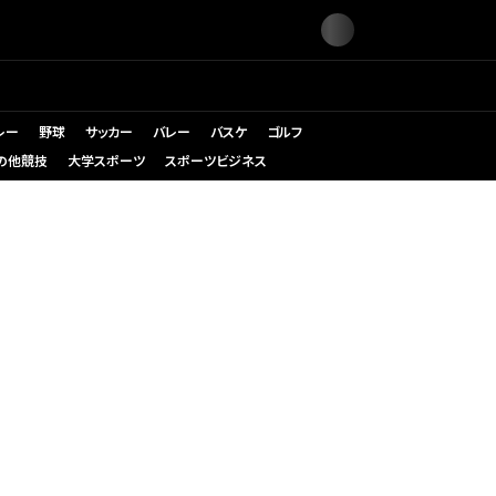
レー
野球
サッカー
バレー
バスケ
ゴルフ
の他競技
大学スポーツ
スポーツビジネス