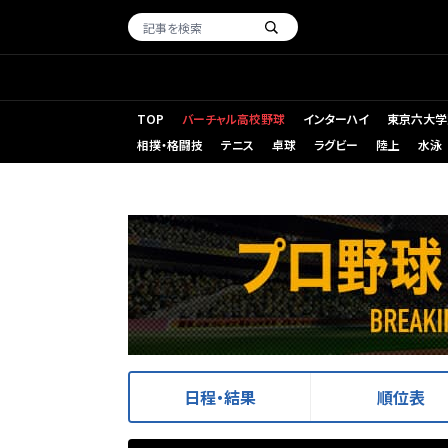
TOP
バーチャル高校野球
インターハイ
東京六大学
相撲・格闘技
テニス
卓球
ラグビー
陸上
水泳
日程・結果
順位表