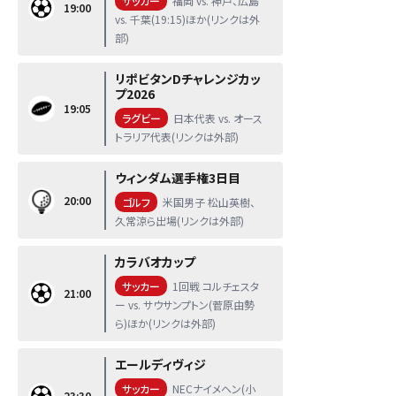
サッカー
福岡 vs. 神戸、広島
19:00
vs. 千葉(19:15)ほか(リンクは外
部)
リポビタンDチャレンジカッ
プ2026
19:05
ラグビー
日本代表 vs. オース
トラリア代表(リンクは外部)
ウィンダム選手権3日目
20:00
ゴルフ
米国男子 松山英樹、
久常涼ら出場(リンクは外部)
カラバオカップ
サッカー
1回戦 コルチェスタ
21:00
ー vs. サウサンプトン(菅原由勢
ら)ほか(リンクは外部)
エールディヴィジ
サッカー
NECナイメヘン(小
23:30