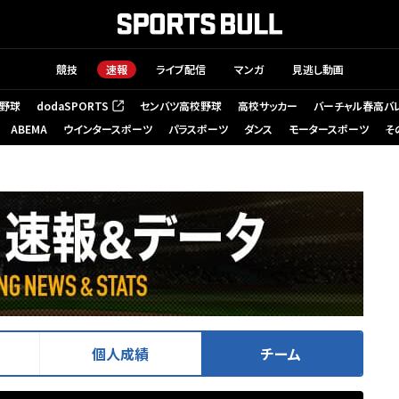
競技
速報
ライブ配信
マンガ
見逃し動画
野球
dodaSPORTS
センバツ高校野球
高校サッカー
バーチャル春高バ
（新しいタブで開く）
ABEMA
ウインタースポーツ
パラスポーツ
ダンス
モータースポーツ
そ
個人成績
チーム