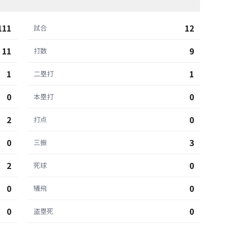
111
12
試合
11
9
打数
1
1
二塁打
0
0
本塁打
2
0
打点
0
3
三振
2
0
死球
0
0
犠飛
0
0
盗塁死