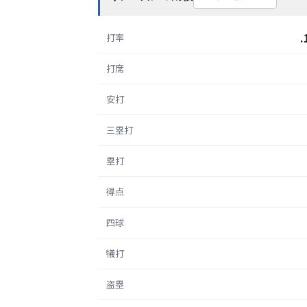
.
打率
打席
安打
三塁打
塁打
得点
四球
犠打
盗塁