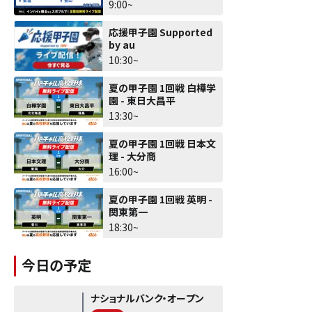
9:00~
応援甲子園 Supported
by au
10:30~
夏の甲子園 1回戦 白樺学
園 - 東日大昌平
13:30~
夏の甲子園 1回戦 日本文
理 - 大分商
16:00~
夏の甲子園 1回戦 英明 -
関東第一
18:30~
今日の予定
ナショナルバンク・オープン