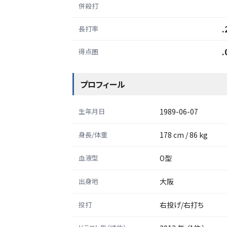
併殺打
.
長打率
.
得点圏
プロフィール
生年月日
1989-06-07
身長/体重
178 cm / 86 kg
血液型
O型
出身地
大阪
投打
右投げ/右打ち