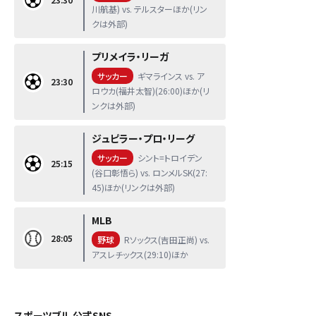
川航基) vs. テルスターほか(リン
クは外部)
プリメイラ・リーガ
サッカー
ギマラインス vs. ア
23:30
ロウカ(福井太智)(26:00)ほか(リ
ンクは外部)
ジュピラー・プロ・リーグ
サッカー
シント=トロイデン
25:15
(谷口彰悟ら) vs. ロンメルSK(27:
45)ほか(リンクは外部)
MLB
28:05
野球
Rソックス(吉田正尚) vs.
アスレチックス(29:10)ほか
スポーツブル 公式SNS