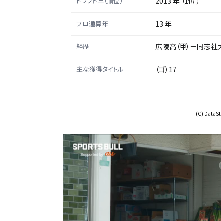
ドラフト年（順位）
2013 年 （1位 ）
プロ通算年
13 年
経歴
広陵高（甲）－同志社
主な獲得タイトル
（ゴ）17
(C) DataSta