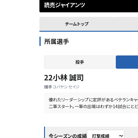
読売ジャイアンツ
チームトップ
所属選手
投手
22
小林 誠司
捕手
コバヤシ セイジ
優れたリーダーシップに定評があるベテランキャ
二軍スタート。一軍の出場はわずか14試合にと
今シーズンの成績