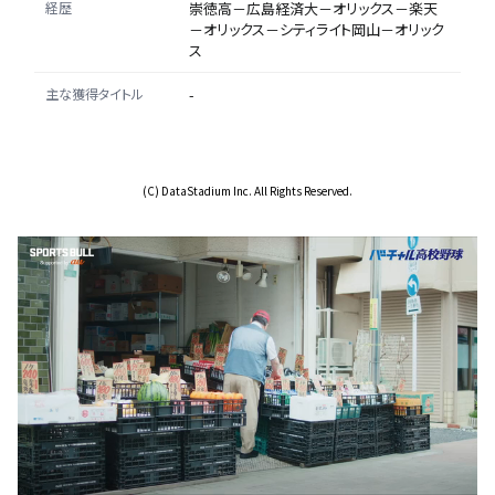
経歴
崇徳高－広島経済大－オリックス－楽天
－オリックス－シティライト岡山－オリック
ス
主な獲得タイトル
-
(C) DataStadium Inc. All Rights Reserved.