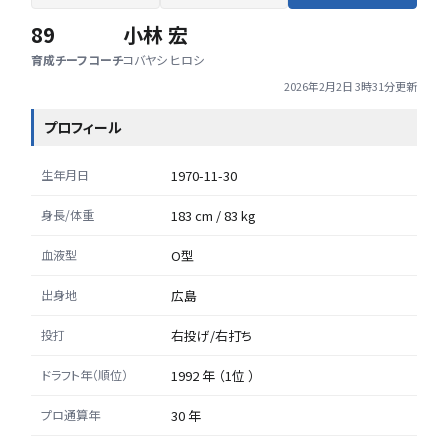
89
小林 宏
育成チーフコーチ
コバヤシ ヒロシ
2026年2月2日 3時31分
更新
プロフィール
生年月日
1970-11-30
身長/体重
183 cm / 83 kg
血液型
O型
出身地
広島
投打
右投げ/右打ち
ドラフト年（順位）
1992 年 （1位 ）
プロ通算年
30 年