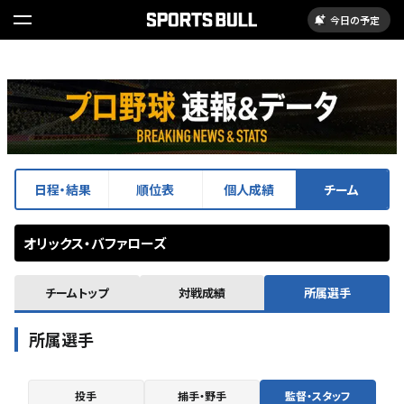
今日の予定
日程・結果
順位表
個人成績
チーム
オリックス・バファローズ
チームトップ
対戦成績
所属選手
所属選手
投手
捕手・野手
監督・スタッフ