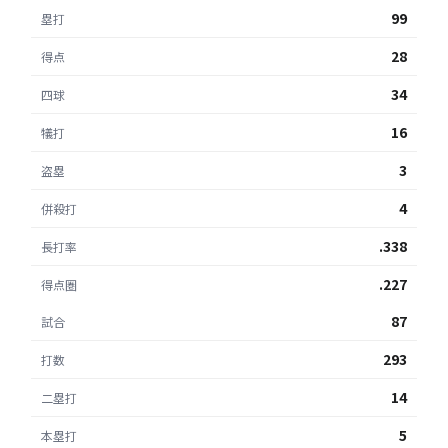
99
塁打
28
得点
34
四球
16
犠打
3
盗塁
4
併殺打
.338
長打率
.227
得点圏
87
試合
293
打数
14
二塁打
5
本塁打