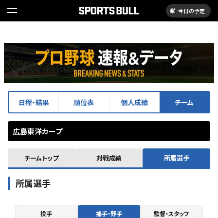
今日の予定
日程・結果
順位表
個人成績
チーム
広島東洋カープ
チームトップ
対戦成績
所属選手
所属選手
投手
捕手・野手
監督・スタッフ