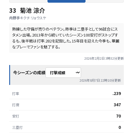
33
菊池 涼介
内野手
キクチ リョウスケ
熟練した守備が売りのベテラン。昨季は二塁手として96試合にス
タメン出場。2013年から続いていたシーズン100安打がストップす
るも、後半戦は打率.282を記録した。15年目を迎えた今季も、華麗
なプレーでファンを魅了する。
2026年2月2日 3時32分
更新
今シーズンの成績
2026年8月7日 22時10分
更新
.239
打率
347
打席
70
安打
0
三塁打