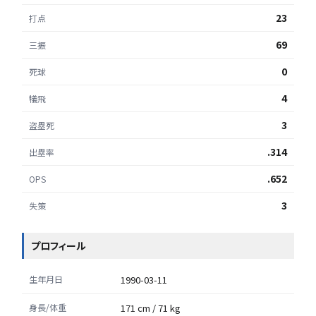
23
打点
69
三振
0
死球
4
犠飛
3
盗塁死
.314
出塁率
.652
OPS
3
失策
プロフィール
生年月日
1990-03-11
身長/体重
171 cm / 71 kg