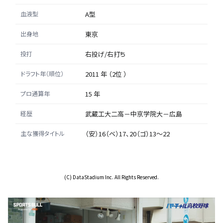
血液型
A型
出身地
東京
投打
右投げ/右打ち
ドラフト年（順位）
2011 年 （2位 ）
プロ通算年
15 年
経歴
武蔵工大二高－中京学院大－広島
主な獲得タイトル
（安）16（ベ）17、20（ゴ）13～22
(C) DataStadium Inc. All Rights Reserved.