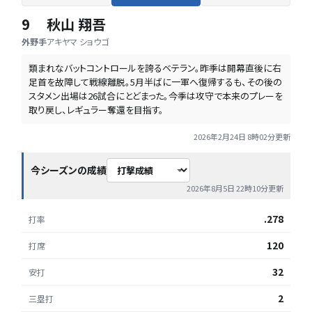
9
秋山 翔吾
外野手
アキヤマ ショウゴ
類まれなバットコントロールを誇るベテラン。昨季は開幕直後に右
足首を故障して戦線離脱。5月半ばに一軍へ復帰するも、その後の
スタメン出場は26試合にとどまった。今季は攻守で本来のプレーを
取り戻し、レギュラー奪還を目指す。
2026年2月24日 8時02分
更新
今シーズンの成績
2026年8月5日 22時10分
更新
.278
打率
120
打席
32
安打
2
三塁打