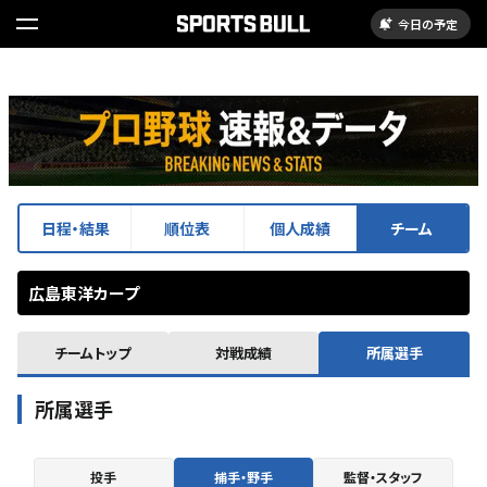
今日の予定
日程・結果
順位表
個人成績
チーム
広島東洋カープ
チームトップ
対戦成績
所属選手
所属選手
投手
捕手・野手
監督・スタッフ