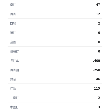
47
塁打
12
得点
2
四球
0
犠打
0
盗塁
0
併殺打
.409
長打率
.250
得点圏
46
試合
115
打数
2
二塁打
3
本塁打