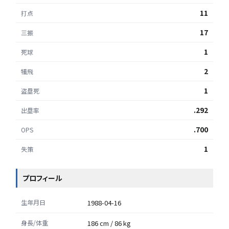
11
打点
17
三振
1
死球
2
犠飛
1
盗塁死
.292
出塁率
.700
OPS
1
失策
プロフィール
生年月日
1988-04-16
身長/体重
186 cm / 86 kg