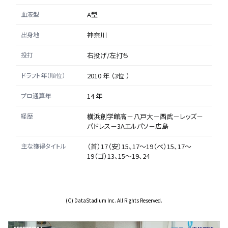
血液型
A型
出身地
神奈川
投打
右投げ/左打ち
ドラフト年（順位）
2010 年 （3位 ）
プロ通算年
14 年
経歴
横浜創学館高－八戸大－西武－レッズ－
パドレス－3Aエルパソ－広島
主な獲得タイトル
（首）17（安）15、17～19（ベ）15、17～
19（ゴ）13、15～19、24
(C) DataStadium Inc. All Rights Reserved.