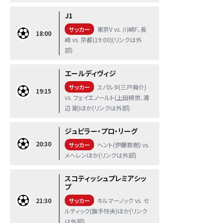
J1
サッカー
東京V vs. 川崎F、長
18:00
崎 vs. 京都(19:00)(リンクは外
部)
エールディヴィジ
サッカー
スパルタ(三戸舜介)
19:15
vs. フェイエノールト(上田綺世、渡
辺 剛)ほか(リンクは外部)
ジュピラー・プロ・リーグ
20:30
サッカー
ヘント(伊藤敦樹) vs.
メヘレンほか(リンクは外部)
スコティッシュプレミアシッ
プ
21:30
サッカー
キルマーノック vs. セ
ルティック(旗手怜央)ほか(リンク
は外部)