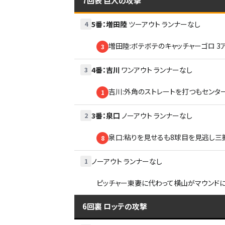
7回表
巨人の攻撃
5番
：
増田陸
ツーアウト
ランナーなし
4
増田陸:ボテボテのキャッチャーゴロ 3
3
4番
：
吉川
ワンアウト
ランナーなし
3
吉川:外角のストレートを打つもセンター
1
3番
：
泉口
ノーアウト
ランナーなし
2
泉口:粘りを見せるも8球目を見逃し三振
8
ノーアウト
ランナーなし
1
ピッチャー東妻に代わって横山がマウンド
6回裏
ロッテの攻撃