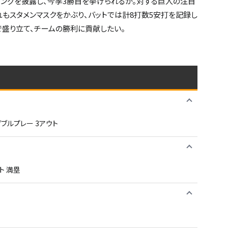
チングを披露し、今季3勝目を挙げられるか。対する巨人の注目
もスタメンマスクをかぶり、バットでは計8打数5安打を記録し
で盛り立て、チームの勝利に貢献したい。
ダブルプレー 3アウト
ト 満塁