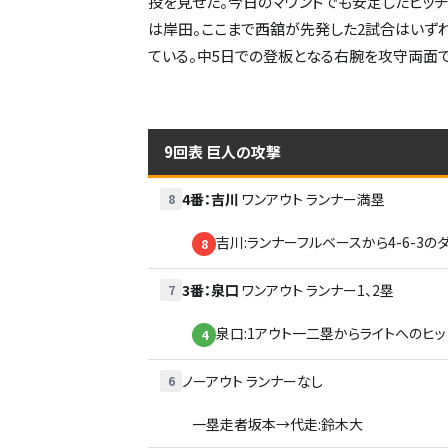
投を見せた。今日のマウンドでも安定したピッ
は岸田。ここまで西舘が先発した2試合はいずれ
ている。中5日での登板となる右腕を攻守両面
9回表
巨人の攻撃
4番
：
吉川
ワンアウト
ランナー満塁
8
吉川:ランナーフルベースから4-6-3の
8
3番
：
泉口
ワンアウト
ランナー1、2塁
7
泉口:1アウト一二塁からライトへのヒッ
4
ノーアウト
ランナーなし
6
一塁走者坂本→代走:鈴木大