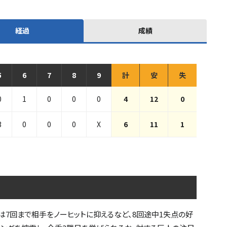
経過
成績
5
6
7
8
9
計
安
失
0
1
0
0
0
4
12
0
3
0
0
0
X
6
11
1
7回まで相手をノーヒットに抑えるなど、8回途中1失点の好