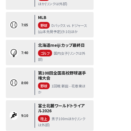
ほか(リンクは外部)
MLB
7:05
野球
Dバックス vs. ドジャース
(山本先発予定)(9:10)ほか
北海道meiji カップ最終日
7:40
ゴルフ
国内女子(リンクは外
部)
第108回全国高校野球選手
権大会
8:00
野球
1回戦 新田 - 花巻東ほ
か
富士北麓ワールドトライア
ル2026
9:10
陸上
男子100mほか(リンク
は外部)