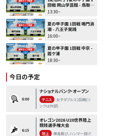
回戦 岡山学芸館 - 鳥取城
北
13:30~
夏の甲子園 1回戦 鳴門渦
潮 - 八王子実践
16:00~
夏の甲子園 1回戦 中京 -
霞ケ浦
18:30~
今日の予定
ナショナルバンク・オープン
6:00
テニス
女子ダブルス2回戦(リ
ンクは外部)
オレゴン2026 U20世界陸上
競技選手権大会
6:15
陸上
棒高跳び、ハンマー投げ