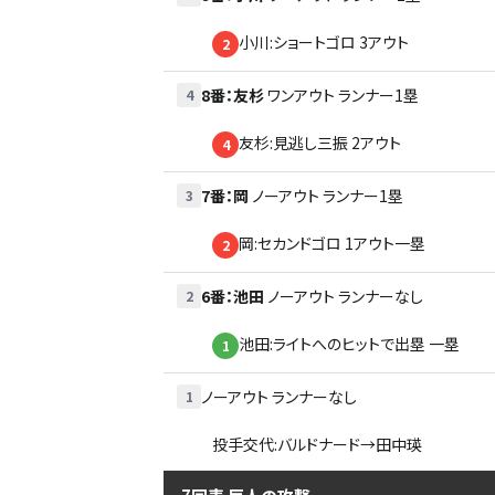
小川:ショートゴロ 3アウト
2
8番
：
友杉
ワンアウト
ランナー1塁
4
友杉:見逃し三振 2アウト
4
7番
：
岡
ノーアウト
ランナー1塁
3
岡:セカンドゴロ 1アウト一塁
2
6番
：
池田
ノーアウト
ランナーなし
2
池田:ライトへのヒットで出塁 一塁
1
ノーアウト
ランナーなし
1
投手交代:バルドナード→田中瑛