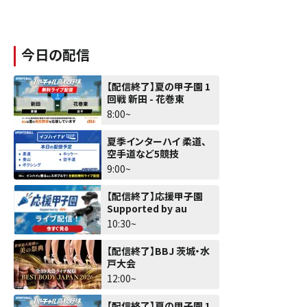
今日の配信
【配信終了】夏の甲子園 1
回戦 新田 - 花巻東
8:00~
夏季インターハイ 柔道、
空手道など5競技
9:00~
【配信終了】応援甲子園
Supported by au
10:30~
【配信終了】BBJ 茨城・水
戸大会
12:00~
【配信終了】夏の甲子園 1