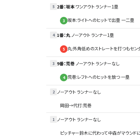
2番
：
坂本
ワンアウト
ランナー1塁
5
坂本:ライトへのヒットで出塁 一二塁
3
1番
：
丸
ノーアウト
ランナー1塁
4
丸:外角低めのストレートを打つもセンタ
5
9番
：
荒巻
ノーアウト
ランナーなし
3
荒巻:レフトへのヒットを放つ 一塁
4
ノーアウト
ランナーなし
2
岡田→代打:荒巻
ノーアウト
ランナーなし
1
ピッチャー鈴木に代わって中森がマウンド