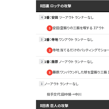
8回裏
ロッテの攻撃
3番
：
安田
ツーアウト
ランナーなし
4
安田:空振りの三振を喫する 3アウト
5
2番
：
寺地
ワンアウト
ランナーなし
3
寺地:当てるだけのバッティングでショー
3
1番
：
藤原
ノーアウト
ランナーなし
2
藤原:ワンバウンドした球を空振り三振 
5
ノーアウト
ランナーなし
1
投手交代:田中瑛→中川
8回表
巨人の攻撃