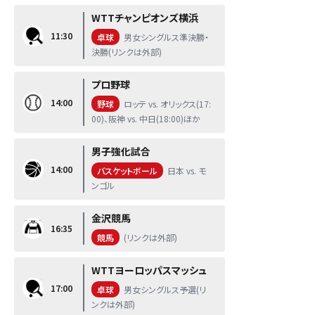
WTTチャンピオンズ横浜
11:30
卓球
男女シングルス準決勝・
決勝(リンクは外部)
プロ野球
14:00
野球
ロッテ vs. オリックス(17:
00)、阪神 vs. 中日(18:00)ほか
男子強化試合
14:00
バスケットボール
日本 vs. モ
ンゴル
金沢競馬
16:35
競馬
(リンクは外部)
WTTヨーロッパスマッシュ
17:00
卓球
男女シングルス予選(リ
ンクは外部)