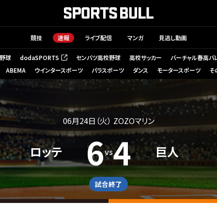
競技
速報
ライブ配信
マンガ
見逃し動画
野球
dodaSPORTS
センバツ高校野球
高校サッカー
バーチャル春高バ
（新しいタブで開く）
ABEMA
ウインタースポーツ
パラスポーツ
ダンス
モータースポーツ
そ
06月24日（火）
ZOZOマリン
6
4
ロッテ
巨人
vs
試合終了