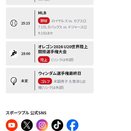
MLB
野球
ロイヤルズ vs. カブス(2
25:15
7:10)、Dバックス vs. ドジャース(2
9:10)ほか
オレゴン2026 U20世界陸上
競技選手権大会
28:00
陸上
(リンクは外部)
ウィンダム選手権最終日
未定
ゴルフ
米国男子 久常涼ら出
場(リンクは外部)
スポーツブル 公式SNS