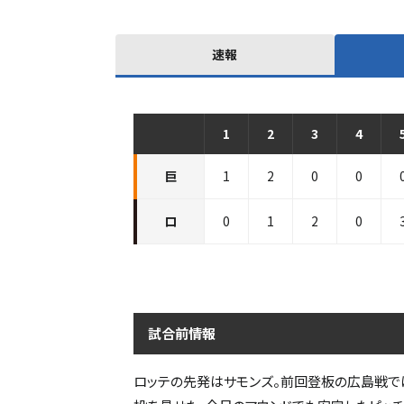
速報
1
2
3
4
巨人
vs
ロッテ
イニングスコア
巨
1
2
0
0
ロ
0
1
2
0
試合前情報
ロッテの先発はサモンズ。前回登板の広島戦では