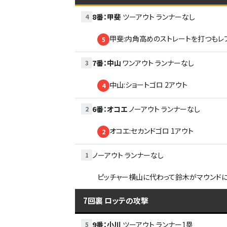
8番
：
甲斐
ツーアウト
ランナーなし
4
甲斐:内角高めのストレートを打つもレフ
5
7番
：
中山
ワンアウト
ランナーなし
3
中山:ショートゴロ 2アウト
4
6番
：
オコエ
ノーアウト
ランナーなし
2
オコエ:セカンドゴロ 1アウト
2
ノーアウト
ランナーなし
1
ピッチャー横山に代わって鈴木がマウンド
7回裏
ロッテの攻撃
9番
：
小川
ツーアウト
ランナー1塁
5