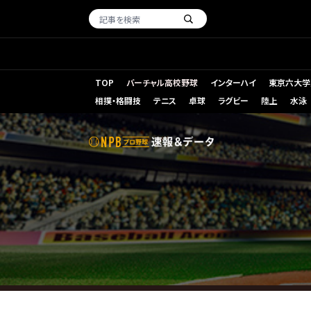
TOP
バーチャル高校野球
インターハイ
東京六大学
相撲・格闘技
テニス
卓球
ラグビー
陸上
水泳