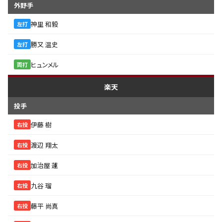
外野手
神里 和毅
左打
勝又 温史
左打
ヒュンメル
両打
楽天
投手
伊藤 樹
右投
渡辺 翔太
右投
加治屋 蓮
右投
九谷 瑠
右投
藤平 尚真
右投