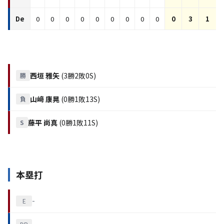
De
0
0
0
0
0
0
0
0
0
0
3
1
西垣 雅矢
(3勝2敗0S)
勝
山﨑 康晃
(0勝1敗13S)
負
藤平 尚真
(0勝1敗11S)
S
本塁打
-
E