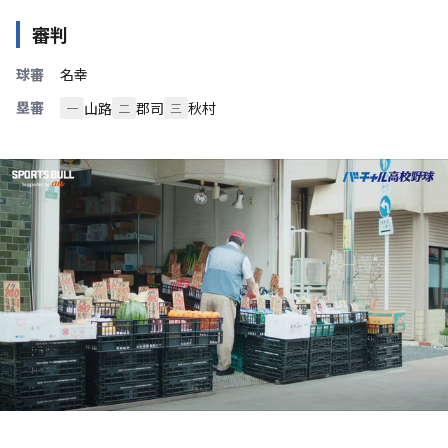
審判
球審
名幸
塁審
山路
郡司
秋村
一
二
三