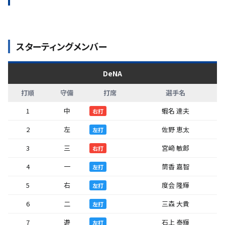
スターティングメンバー
DeNA
打順
守備
打席
選手名
1
中
蝦名 達夫
右打
2
左
佐野 恵太
左打
3
三
宮﨑 敏郎
右打
4
一
筒香 嘉智
左打
5
右
度会 隆輝
左打
6
二
三森 大貴
左打
7
遊
石上 泰輝
左打