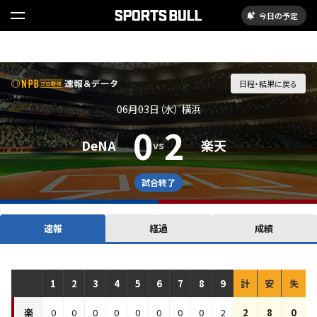
今日の予定
日程・結果に戻る
06月03日（水）
横浜
0
2
DeNA
楽天
vs
試合終了
速報
経過
成績
1
2
3
4
5
6
7
8
9
計
安
失
楽天
vs
DeNA
イニングスコア
楽
0
0
0
0
0
0
0
0
2
2
8
0