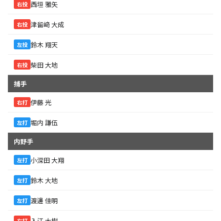
西垣 雅矢
右投
津留﨑 大成
右投
鈴木 翔天
左投
柴田 大地
右投
捕手
伊藤 光
右打
堀内 謙伍
左打
内野手
小深田 大翔
左打
鈴木 大地
左打
渡邊 佳明
左打
入江 大樹
右打