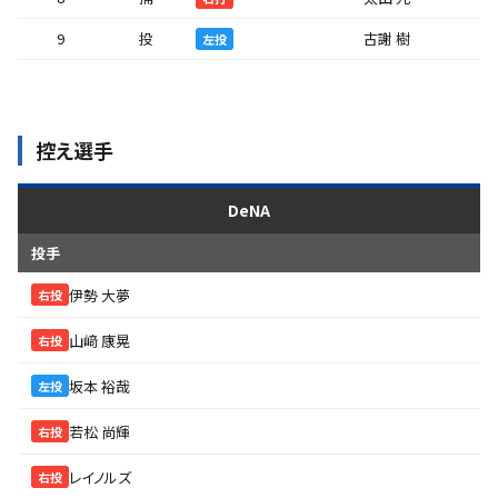
9
投
古謝 樹
左投
控え選手
DeNA
投手
伊勢 大夢
右投
山﨑 康晃
右投
坂本 裕哉
左投
若松 尚輝
右投
レイノルズ
右投