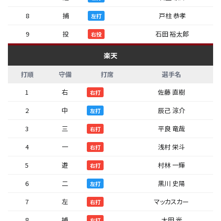
8
捕
戸柱 恭孝
左打
9
投
石田 裕太郎
右投
楽天
打順
守備
打席
選手名
1
右
佐藤 直樹
右打
2
中
辰己 涼介
左打
3
三
平良 竜哉
右打
4
一
浅村 栄斗
右打
5
遊
村林 一輝
右打
6
二
黒川 史陽
左打
7
左
マッカスカー
右打
8
捕
太田 光
右打