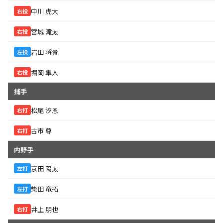
中川 虎大
右投
宮城 滝太
右投
岩田 将貴
左投
堀岡 隼人
右投
捕手
松尾 汐恩
右打
古市 尊
右打
内野手
京田 陽太
左打
柴田 竜拓
左打
井上 朋也
右打