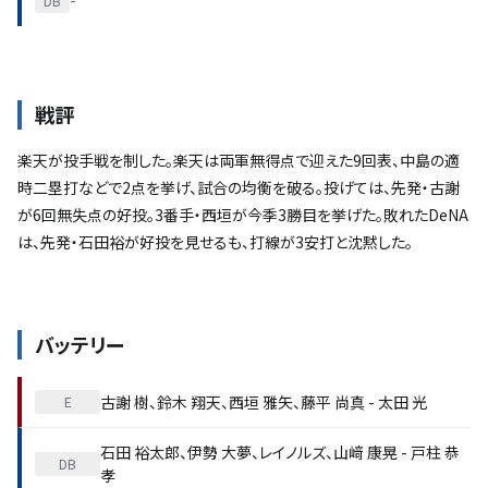
-
DB
戦評
楽天が投手戦を制した。楽天は両軍無得点で迎えた9回表、中島の適
時二塁打などで2点を挙げ、試合の均衡を破る。投げては、先発・古謝
が6回無失点の好投。3番手・西垣が今季3勝目を挙げた。敗れたDeNA
は、先発・石田裕が好投を見せるも、打線が3安打と沈黙した。
バッテリー
古謝 樹
、
鈴木 翔天
、
西垣 雅矢
、
藤平 尚真
-
太田 光
E
石田 裕太郎
、
伊勢 大夢
、
レイノルズ
、
山﨑 康晃
-
戸柱 恭
DB
孝