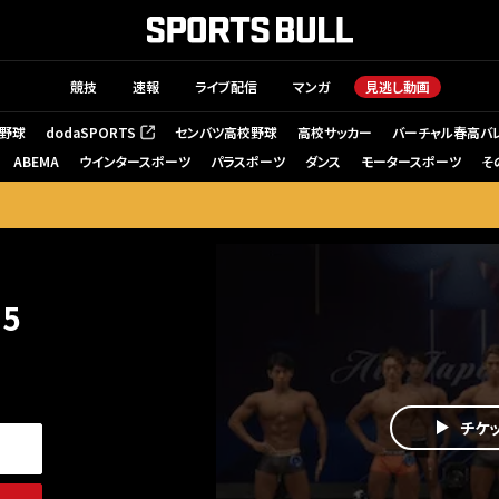
競技
速報
ライブ配信
マンガ
見逃し動画
野球
dodaSPORTS
センバツ高校野球
高校サッカー
バーチャル春高バ
（新しいタブで開く）
ABEMA
ウインタースポーツ
パラスポーツ
ダンス
モータースポーツ
そ
25
チケ