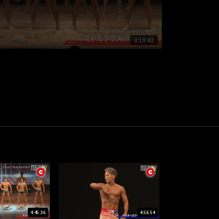
3:19:42
4:45:36
4:56:54