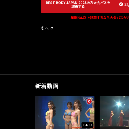
BEST BODY JAPAN 2025地方大会パス
を
12
取得する
年間4本以上視聴するなら大会パスがお
ヘルプ
新着動画
2:45:30