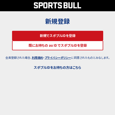
新規登録
新規でスポブルIDを登録
既にお持ちの au ID でスポブルIDを登録
会員登録された場合、
利用規約
・
プライバシーポリシー
に同意されたものとみなします。
スポブルIDをお持ちの方はこちら