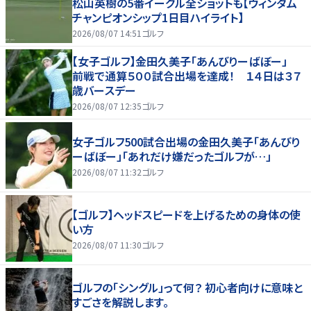
松山英樹の5番イーグル全ショットも【ウィンダム
チャンピオンシップ1日目ハイライト】
2026/08/07 14:51
ゴルフ
【女子ゴルフ】金田久美子「あんびりーばぼー」
前戦で通算５００試合出場を達成！ １４日は３７
歳バースデー
2026/08/07 12:35
ゴルフ
女子ゴルフ500試合出場の金田久美子「あんびり
ーばぼー」「あれだけ嫌だったゴルフが…」
2026/08/07 11:32
ゴルフ
【ゴルフ】ヘッドスピードを上げるための身体の使
い方
2026/08/07 11:30
ゴルフ
ゴルフの「シングル」って何？ 初心者向けに意味と
すごさを解説します。