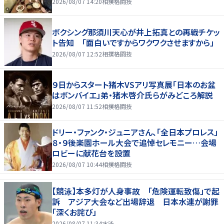
2026/08/07 14:20
相撲格闘技
ボクシング那須川天心が井上拓真との再戦チケッ
ト告知 「面白いですからワクワクさせますから」
2026/08/07 12:52
相撲格闘技
９日からスタート猪木VSアリ写真展「日本のお盆
はボンバイエ」弟・猪木啓介氏らがみどころ解説
2026/08/07 11:52
相撲格闘技
ドリー・ファンク・ジュニアさん、「全日本プロレス」
８・９後楽園ホール大会で追悼セレモニー…会場
ロビーに献花台を設置
2026/08/07 10:44
相撲格闘技
【競泳】本多灯が人身事故 「危険運転致傷」で起
訴 アジア大会など出場辞退 日本水連が謝罪
「深くお詫び」
2026/08/07 11:34
水泳