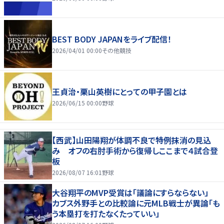
BEST BODY JAPANをライブ配信！
2026/04/01 00:00
その他競技
王貞治・栗山英樹にとっての甲子園とは
2026/06/15 00:00
野球
【西武】山田陽翔が体調不良で特例抹消の見込
み オフの右肘手術から復帰しここまで４試合登
板
2026/08/07 16:01
野球
大谷翔平のMVP受賞は「議論にすらならない」
カブス外野手との比較論に元MLB戦士が異論「も
う本塁打を打たなくたっていい」