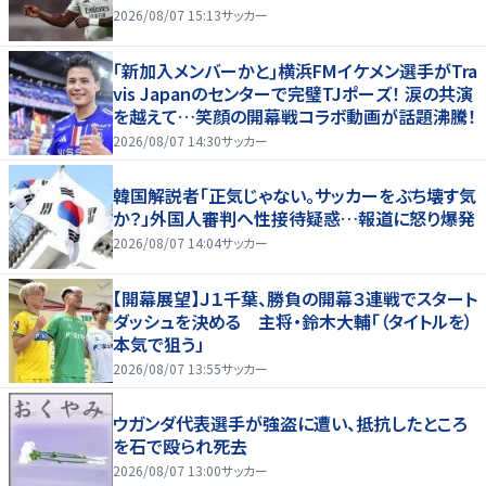
2026/08/07 15:13
サッカー
｢新加入メンバーかと｣横浜FMイケメン選手がTra
vis Japanのセンターで完璧TJポーズ！ 涙の共演
を越えて…笑顔の開幕戦コラボ動画が話題沸騰！
2026/08/07 14:30
サッカー
韓国解説者「正気じゃない。サッカーをぶち壊す気
か？」外国人審判へ性接待疑惑…報道に怒り爆発
2026/08/07 14:04
サッカー
【開幕展望】Ｊ１千葉、勝負の開幕３連戦でスタート
ダッシュを決める 主将・鈴木大輔「（タイトルを）
本気で狙う」
2026/08/07 13:55
サッカー
ウガンダ代表選手が強盗に遭い、抵抗したところ
を石で殴られ死去
2026/08/07 13:00
サッカー