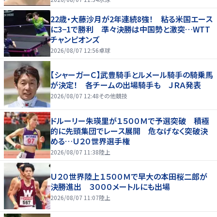
22歳・大藤沙月が2年連続8強！ 粘る米国エース
に3−1で勝利 準々決勝は中国勢と激突…WTT
チャンピオンズ
2026/08/07 12:56
卓球
【シャーガーＣ】武豊騎手とルメール騎手の騎乗馬
が決定！ 各チームの出場騎手も ＪＲＡ発表
2026/08/07 12:48
その他競技
ドルーリー朱瑛里が１５００Ｍで予選突破 積極
的に先頭集団でレース展開 危なげなく突破決
める…Ｕ２０世界選手権
2026/08/07 11:38
陸上
Ｕ２０世界陸上１５００Ｍで早大の本田桜二郎が
決勝進出 ３０００メートルにも出場
2026/08/07 11:07
陸上