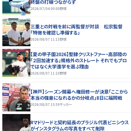
終盤の打線つながらず
2026/07/04 00:00
野球
三重との対戦を前に両監督が対談 松宗監督
「特徴を確認し準備する」
2026/08/07 11:15
野球
【夏の甲子園2026】聖隷クリストファー・高部陸の
「２回加速する」規格外のストレート それでもプロ
ではなく大学進学を選ぶ理由
2026/08/07 11:10
野球
【神戸】シーズン開幕へ権田修一が決意「ここから
本当の強豪になれるかの分岐点」8日に福岡戦
2026/08/07 15:59
サッカー
Rマドリードと契約延長のブラジル代表ビニシウス
がインスタグラムの写真をすべて削除