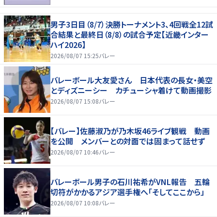
男子3日目（8/7）決勝トーナメント3、4回戦全12試
合結果と最終日（8/8）の試合予定【近畿インター
ハイ2026】
2026/08/07 15:25
バレー
バレーボール大友愛さん 日本代表の長女・美空
とディズニーシー カチューシャ着けて動画撮影
2026/08/07 15:08
バレー
【バレー】佐藤淑乃が乃木坂46ライブ観戦 動画
を公開 メンバーとの対面では固まって話せず
2026/08/07 10:46
バレー
バレーボール男子の石川祐希がVNL報告 五輪
切符がかかるアジア選手権へ「そしてここから」
2026/08/07 10:08
バレー