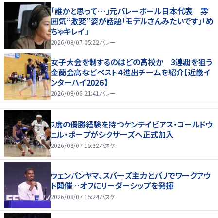
「誰かと思って…」元バレーボール日本代表 雰
囲気“激変”姿が話題「モデルさんみたいです」「め
ちゃキレイ」
2026/08/07 05:22
バレー
女子大会を制するのはどの高校か 3連覇を狙う
金蘭会高などベスト４進出チームを紹介【近畿イ
ンターハイ2026】
2026/08/06 21:41
バレー
2度の優勝経験を持つケンテイビアス・コールドウ
ェル・ポープがシクサーズへ正式加入
2026/08/07 15:32
バスケ
ウェンバンヤマ、スパーズ主力とパリでワークアウ
ト開催…オフにリーダーシップを発揮
2026/08/07 15:24
バスケ