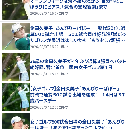
オープンウィークは河本結の海から「自分へのご
ほうびにピアス」「気合の宝塚観劇」まで
2026/08/07 16:04
ゴルフ
金田久美子「あんびりーばぼー」 歴代５０位、通
算５００試合出場 ５０１試合目は好発進「嫌だっ
たゴルフが最近は楽しいかも」「もう少し？頑張り
たいな」
2026/08/07 16:00
ゴルフ
36歳の金田久美子が４年ぶり通算３勝目へパット
絶好調、暫定首位 国内女子ゴルフ第１日
2026/08/07 15:18
ゴルフ
【女子ゴルフ】金田久美子「あんびりーばぼー」
前戦で通算５００試合出場を達成！ １４日は３７
歳バースデー
2026/08/07 12:35
ゴルフ
女子ゴルフ500試合出場の金田久美子「あんびり
ーばぼー」「あれだけ嫌だったゴルフが…」