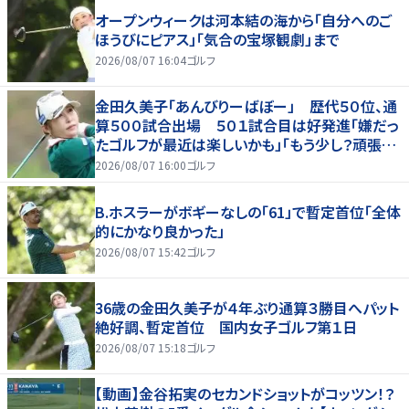
オープンウィークは河本結の海から「自分へのご
ほうびにピアス」「気合の宝塚観劇」まで
2026/08/07 16:04
ゴルフ
金田久美子「あんびりーばぼー」 歴代５０位、通
算５００試合出場 ５０１試合目は好発進「嫌だっ
たゴルフが最近は楽しいかも」「もう少し？頑張り
たいな」
2026/08/07 16:00
ゴルフ
B.ホスラーがボギーなしの「61」で暫定首位「全体
的にかなり良かった」
2026/08/07 15:42
ゴルフ
36歳の金田久美子が４年ぶり通算３勝目へパット
絶好調、暫定首位 国内女子ゴルフ第１日
2026/08/07 15:18
ゴルフ
【動画】金谷拓実のセカンドショットがコッツン！？