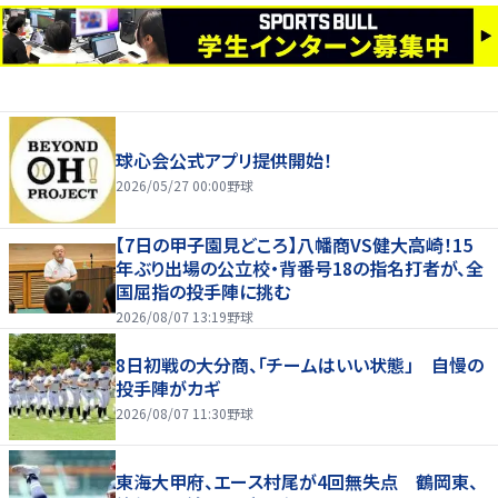
球心会公式アプリ提供開始！
2026/05/27 00:00
野球
【7日の甲子園見どころ】八幡商VS健大高崎！15
年ぶり出場の公立校・背番号18の指名打者が、全
国屈指の投手陣に挑む
2026/08/07 13:19
野球
8日初戦の大分商、「チームはいい状態」 自慢の
投手陣がカギ
2026/08/07 11:30
野球
東海大甲府、エース村尾が4回無失点 鶴岡東、