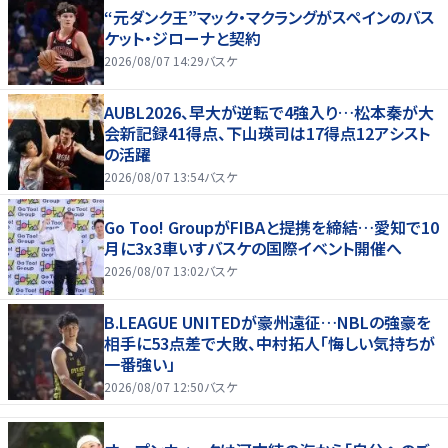
“元ダンク王”マック・マクラングがスペインのバス
ケット・ジローナと契約
2026/08/07 14:29
バスケ
AUBL2026、早大が逆転で4強入り…松本秦が大
会新記録41得点、下山瑛司は17得点12アシスト
の活躍
2026/08/07 13:54
バスケ
Go Too! GroupがFIBAと提携を締結…愛知で10
月に3x3車いすバスケの国際イベント開催へ
2026/08/07 13:02
バスケ
B.LEAGUE UNITEDが豪州遠征…NBLの強豪を
相手に53点差で大敗、中村拓人「悔しい気持ちが
一番強い」
2026/08/07 12:50
バスケ