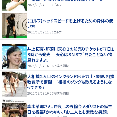
2026/08/07 11:32
ゴルフ
【ゴルフ】ヘッドスピードを上げるための身体の使
い方
2026/08/07 11:30
ゴルフ
井上拓真-那須川天心２の前売りチケットが７日１
８時から発売 天心はＳＮＳで「見たことない物
見れますよ」
2026/08/07 16:03
相撲格闘技
大相撲２人目のイングランド出身力士・栄誠、相撲
教習所で奮闘 「相撲のソングも歌えるようにな
ってきた」
2026/08/07 16:00
相撲格闘技
高木菜那さん、仲良しの五輪金メダリストの誕生
日を祝福「かわゆい」「お二人とも素敵な笑顔」