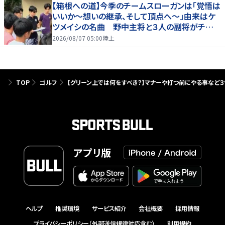
【箱根への道】今季のチームスローガンは「覚悟は
いいか～想いの継承、そして頂点へ～」由来はケ
ツメイシの名曲 野中主将と３人の副将がチーム
を引っ張る…夏合宿特集第１弾、国学院大
2026/08/07 05:00
陸上
TOP
ゴルフ
【グリーン上では何をすべき？】マナーや打つ前にやる事など
アプリ版
ヘルプ
推奨環境
サービス紹介
会社概要
採用情報
プライバシーポリシー（外部送信規律対応含む）
利用規約