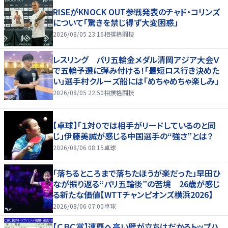
RISEがKNOCK OUT参戦発表のチャド・コリンズ
について「驚きを禁じ得ず大変困惑」
2026/08/05 23:16
相撲格闘技
レスリング パリ五輪金メダル清岡アジア大会Ｖ
で五輪予選に弾み付ける！「最短ロス行き決めた
い」選手村クルーズ船には「めちゃめちゃ楽しみ」
2026/08/05 22:50
相撲格闘技
【卓球】「１対０では相手がリードしているのと同
じ」伊藤美誠が感じる中国選手の“強さ”とは？
2026/08/06 08:15
卓球
「落ちるところまで落ちたほうが楽だった」早田ひ
なが振り返る“パリ五輪後”の苦境 26歳が感じ
る新たな価値【WTTチャンピオンズ横浜2026】
2026/08/06 07:00
卓球
【ＣＢＣ賞】連覇へ高い壁が立ちはだかるトップハ