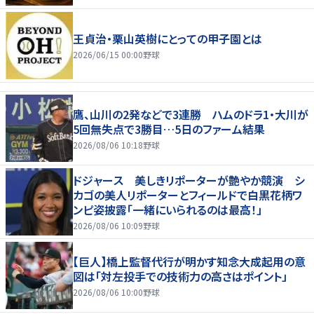
王貞治・栗山英樹にとっての甲子園とは
2026/06/15 00:00
野球
鷹、山川の2発などで3連勝 ハムのドラ1・大川が
5回無失点で3勝目…5日のファーム結果
2026/08/06 10:18
野球
ドジャース 美しきリポーターが艶やか競演 シ
カゴの美人リポーターとフィールドで白黒花柄ワ
ンピ姿披露「一緒にいられるのは最高！」
2026/08/06 10:09
野球
【巨人】橋上監督代行が明かす知念大成起用の意
図は「対左投手での技術力の高さはポイント」
2026/08/06 10:00
野球