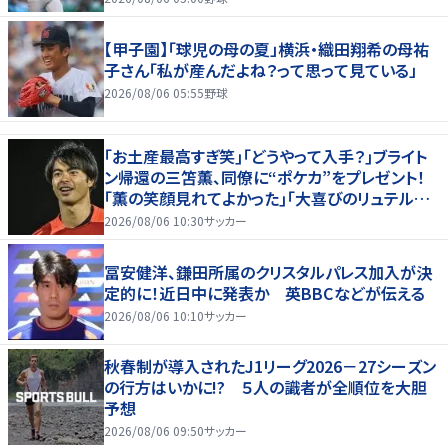
【甲子園】「球児の母の夏」横浜・織田翔希の母祐
子さん「私が産んだよね？って思って見ている」
2026/08/06 05:55
野球
｢お土産最高すぎ笑｣｢どうやって入手？｣ブライト
ン帰還の三笘薫、同僚に“ポケカ”をプレゼント！
｢薫の笑顔見れてよかった｣｢大喜びのリュテル可
愛すぎ｣
2026/08/06 10:30
サッカー
冨安健洋、鎌田所属のクリスタルパレス加入が決
定的に！近日中に発表か 英BBCなどが伝える
2026/08/06 10:10
サッカー
秋春制が導入されたJ1リーグ2026－27シーズン
の行方はいかに!? ５人の識者が全順位を大胆
予想
2026/08/06 09:50
サッカー