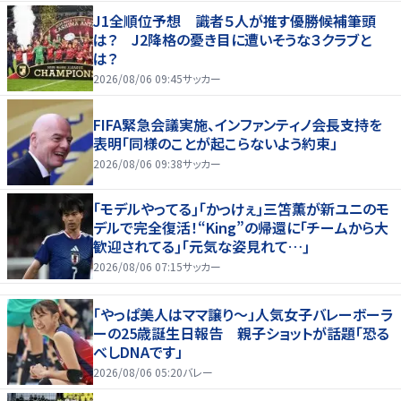
J1全順位予想 識者５人が推す優勝候補筆頭
は？ J2降格の憂き目に遭いそうな３クラブと
は？
2026/08/06 09:45
サッカー
FIFA緊急会議実施、インファンティノ会長支持を
表明「同様のことが起こらないよう約束」
2026/08/06 09:38
サッカー
｢モデルやってる｣｢かっけぇ｣三笘薫が新ユニのモ
デルで完全復活！“King”の帰還に｢チームから大
歓迎されてる｣｢元気な姿見れて…｣
2026/08/06 07:15
サッカー
「やっぱ美人はママ譲り～」人気女子バレーボーラ
ーの25歳誕生日報告 親子ショットが話題「恐る
べしDNAです」
2026/08/06 05:20
バレー