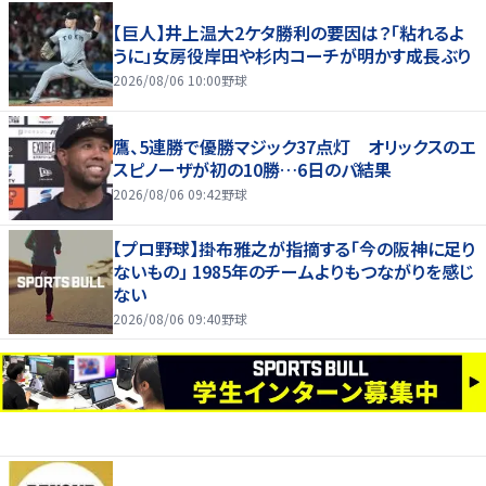
【巨人】井上温大2ケタ勝利の要因は？「粘れるよ
うに」女房役岸田や杉内コーチが明かす成長ぶり
2026/08/06 10:00
野球
鷹、5連勝で優勝マジック37点灯 オリックスのエ
スピノーザが初の10勝…6日のパ結果
2026/08/06 09:42
野球
【プロ野球】掛布雅之が指摘する「今の阪神に足り
ないもの」 1985年のチームよりもつながりを感じ
ない
2026/08/06 09:40
野球