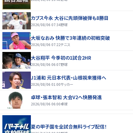
カブス今永 大谷に先頭弾被弾も8勝目
2026/08/06 07:34
野球
大坂なおみ 快勝で3年連続の初戦突破
2026/08/06 07:22
テニス
大谷翔平 今季初の1試合2HR
2026/08/06 06:07
野球
J1浦和 元日本代表・山根視来獲得へ
2026/08/06 01:00
サッカー
卓球・張本智和 大会V2へ快勝発進
2026/08/06 06:00
卓球
夏の甲子園を全試合無料ライブ配信！