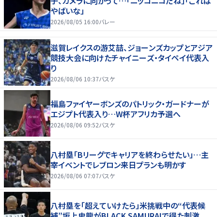
子、カメラに向かって…「ニッコニコだね」「これは
やばいな」
2026/08/05 16:00
バレー
滋賀レイクスの游艾喆、ジョーンズカップとアジア
競技大会に向けたチャイニーズ・タイペイ代表入
り
2026/08/06 10:37
バスケ
福島ファイヤーボンズのパトリック・ガードナーが
エジプト代表入り…W杯アフリカ予選へ
2026/08/06 09:52
バスケ
八村塁「Bリーグでキャリアを終わらせたい」…主
宰イベントでレブロン来日プランも明かす
2026/08/06 07:07
バスケ
八村塁を「超えていけたら」米挑戦中の“代表候
補”坂上史龍がBLACK SAMURAIで得た刺激