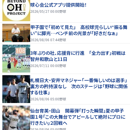
球心会公式アプリ提供開始！
2026/05/27 00:00
野球
甲子園で「初めて見た」 高校球児らしい“振る舞
い”に脚光…ベンチ前の光景が「好きだなぁ」
2026/08/06 07:44
野球
3年ぶりの社、応援背に行進 「全力出す」初戦は
智弁和歌山と11日
2026/07/11 00:00
野球
札幌日大・安井マネジャー「一番悔しいのは選手」
裏方の矜持涙なし 次のステージは「野球に関係
する仕事」
2026/08/06 05:00
野球
仙台育英・田山 開幕弾「打った瞬間」夏の甲子
園１号「この大舞台でアピールして絶対にプロに
行きたい」２回戦へ
2026/08/06 05:00
野球