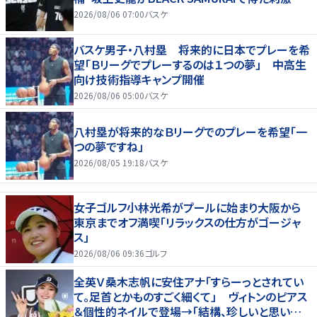
2026/08/06 07:00
バスケ
バスケ男子・八村塁 将来的に日本でプレーを希
望「Ｂリーグでプレーするのは１つの夢」 中高生
向け技術指導キャンプ開催
2026/08/06 05:00
バスケ
八村塁が将来的なＢリーグでのプレーを希望「一
つの夢ですね」
2026/08/05 19:18
バスケ
女子ゴルフ小林光希がプールに始まり大阪から
東京までオフ満喫「リラックスの仕方がゴージャ
ス」
2026/08/06 09:36
ゴルフ
全英Ｖ桑木志帆に安住アナ「すらーっとされてい
て。足首とかものすごく細くて」 ヴィトンのピアス
＆個性的ネイルで登場→「結構、珍しいと思いま