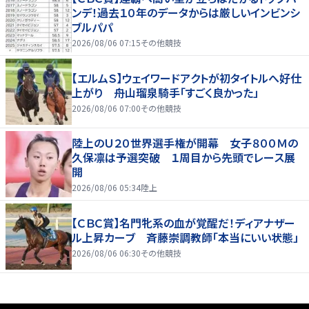
ンデ！過去１０年のデータからは厳しいインビンシ
ブルパパ
2026/08/06 07:15
その他競技
【エルムＳ】ウェイワードアクトが初タイトルへ好仕
上がり 舟山瑠泉騎手「すごく良かった」
2026/08/06 07:00
その他競技
陸上のＵ２０世界選手権が開幕 女子８００Ｍの
久保凛は予選突破 １周目から先頭でレース展
開
2026/08/06 05:34
陸上
【ＣＢＣ賞】名門牝系の血が覚醒だ！ディアナザー
ル上昇カーブ 斉藤崇調教師「本当にいい状態」
2026/08/06 06:30
その他競技