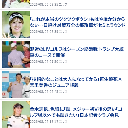
す」
2026/08/06 09:35
ゴルフ
「これが本当のツクツクボウシ」もはや誰か分から
ない…日焼け対策万全の都玲華がセミとラウンド
2026/08/06 08:39
ゴルフ
混迷のLIVゴルフはシーズン終盤戦 トランプ大統
領のコースで開催
2026/08/06 07:50
ゴルフ
「技術的なことは大人になってから」笹生優花×
宮里美香のジュニア談義
2026/08/06 06:45
ゴルフ
桑木志帆、色紙に「輝」メジャー初Ｖ後の思い「ゴ
ルフ場以外でも輝きたい」日本記者クラブ会見
2026/08/05 19:17
ゴルフ