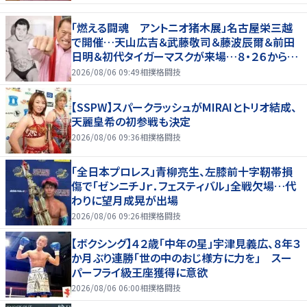
「燃える闘魂 アントニオ猪木展」名古屋栄三越
で開催…天山広吉＆武藤敬司＆藤波辰爾＆前田
日明＆初代タイガーマスクが来場…８・２６から９・
７まで
2026/08/06 09:49
相撲格闘技
【SSPW】スパークラッシュがMIRAIとトリオ結成、
天麗皇希の初参戦も決定
2026/08/06 09:36
相撲格闘技
「全日本プロレス」青柳亮生、左膝前十字靭帯損
傷で「ゼンニチＪｒ．フェスティバル」全戦欠場…代
わりに望月成晃が出場
2026/08/06 09:26
相撲格闘技
【ボクシング】４２歳「中年の星」宇津見義広、８年３
か月ぶり連勝「世の中のおじ様方に力を」 スー
パーフライ級王座獲得に意欲
2026/08/06 06:00
相撲格闘技