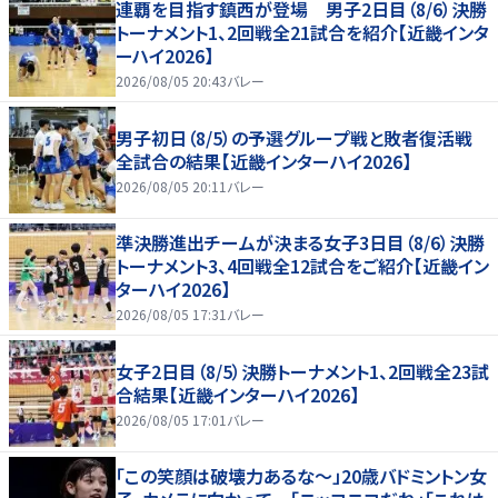
連覇を目指す鎮西が登場 男子2日目（8/6）決勝
トーナメント1、2回戦全21試合を紹介【近畿インタ
ーハイ2026】
2026/08/05 20:43
バレー
男子初日（8/5）の予選グループ戦と敗者復活戦
全試合の結果【近畿インターハイ2026】
2026/08/05 20:11
バレー
準決勝進出チームが決まる女子3日目（8/6）決勝
トーナメント3、4回戦全12試合をご紹介【近畿イン
ターハイ2026】
2026/08/05 17:31
バレー
女子2日目（8/5）決勝トーナメント1、2回戦全23試
合結果【近畿インターハイ2026】
2026/08/05 17:01
バレー
「この笑顔は破壊力あるな〜」20歳バドミントン女