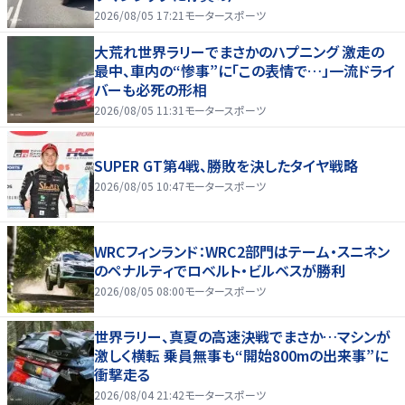
2026/08/05 17:21
モータースポーツ
大荒れ世界ラリーでまさかのハプニング 激走の
最中、車内の“惨事”に「この表情で…」一流ドライ
バーも必死の形相
2026/08/05 11:31
モータースポーツ
SUPER GT第4戦、勝敗を決したタイヤ戦略
2026/08/05 10:47
モータースポーツ
WRCフィンランド：WRC2部門はテーム・スニネン
のペナルティでロベルト・ビルベスが勝利
2026/08/05 08:00
モータースポーツ
世界ラリー、真夏の高速決戦でまさか…マシンが
激しく横転 乗員無事も“開始800mの出来事”に
衝撃走る
2026/08/04 21:42
モータースポーツ