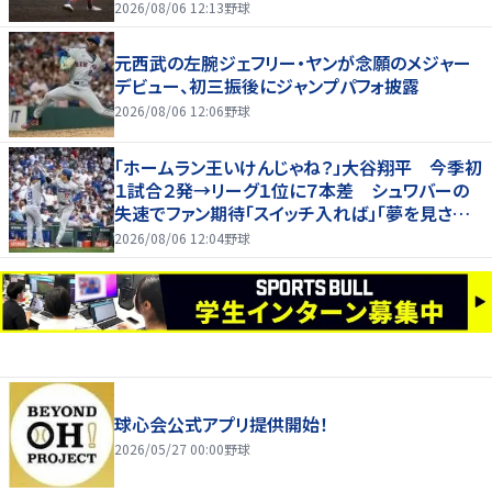
2026/08/06 12:13
野球
元西武の左腕ジェフリー・ヤンが念願のメジャー
デビュー、初三振後にジャンプパフォ披露
2026/08/06 12:06
野球
「ホームラン王いけんじゃね？」大谷翔平 今季初
１試合２発→リーグ１位に７本差 シュワバーの
失速でファン期待「スイッチ入れば」「夢を見させ
てくれる」
2026/08/06 12:04
野球
球心会公式アプリ提供開始！
2026/05/27 00:00
野球