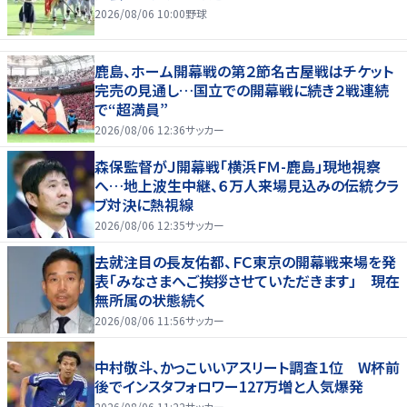
2026/08/06 10:00
野球
鹿島、ホーム開幕戦の第２節名古屋戦はチケット
完売の見通し…国立での開幕戦に続き２戦連続
で“超満員”
2026/08/06 12:36
サッカー
森保監督がＪ開幕戦「横浜ＦＭ-鹿島」現地視察
へ…地上波生中継、６万人来場見込みの伝統クラ
ブ対決に熱視線
2026/08/06 12:35
サッカー
去就注目の長友佑都、ＦＣ東京の開幕戦来場を発
表「みなさまへご挨拶させていただきます」 現在
無所属の状態続く
2026/08/06 11:56
サッカー
中村敬斗、かっこいいアスリート調査１位 W杯前
後でインスタフォロワー127万増と人気爆発
2026/08/06 11:22
サッカー