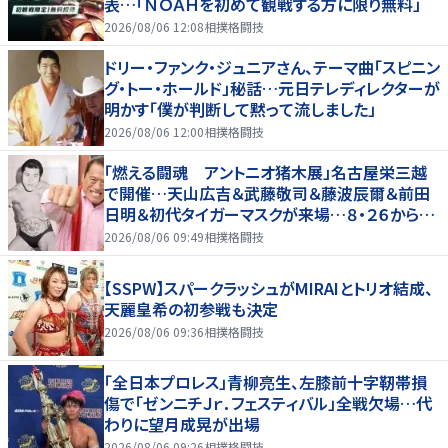
表…「ＮＯＡＨを初めて観戦する方に限り無料」
2026/08/06 12:08
相撲格闘技
ドリー・ファンク・ジュニアさん、テーマ曲「スピニン
グ・トー・ホールド」秘話…元日テレディレクターが
明かす「僕が判断して黙って流しました」
2026/08/06 12:00
相撲格闘技
「燃える闘魂 アントニオ猪木展」名古屋栄三越
で開催…天山広吉＆武藤敬司＆藤波辰爾＆前田
日明＆初代タイガーマスクが来場…８・２６から９・
７まで
2026/08/06 09:49
相撲格闘技
【SSPW】スパークラッシュがMIRAIとトリオ結成、
天麗皇希の初参戦も決定
2026/08/06 09:36
相撲格闘技
「全日本プロレス」青柳亮生、左膝前十字靭帯損
傷で「ゼンニチＪｒ．フェスティバル」全戦欠場…代
わりに望月成晃が出場
2026/08/06 09:26
相撲格闘技