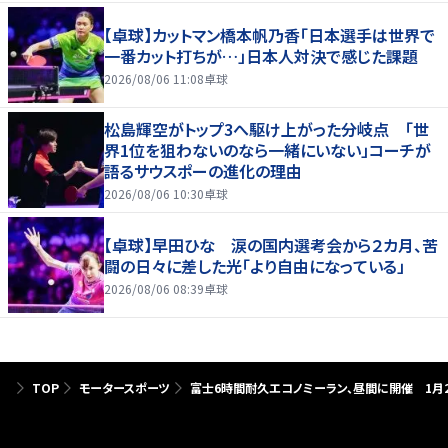
【卓球】カットマン橋本帆乃香「日本選手は世界で
一番カット打ちが…」日本人対決で感じた課題
2026/08/06 11:08
卓球
松島輝空がトップ3へ駆け上がった分岐点 「世
界1位を狙わないのなら一緒にいない」コーチが
語るサウスポーの進化の理由
2026/08/06 10:30
卓球
【卓球】早田ひな 涙の国内選考会から２カ月、苦
闘の日々に差した光「より自由になっている」
2026/08/06 08:39
卓球
TOP
モータースポーツ
富士6時間耐久エコノミーラン、昼間に開催 1月