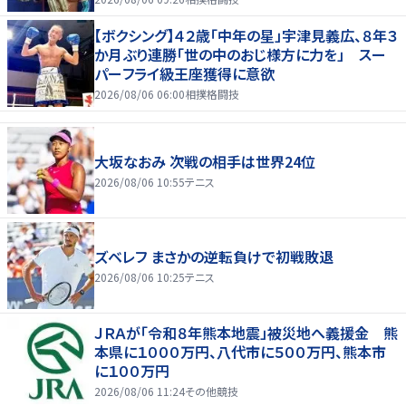
【ボクシング】４２歳「中年の星」宇津見義広、８年３
か月ぶり連勝「世の中のおじ様方に力を」 スー
パーフライ級王座獲得に意欲
2026/08/06 06:00
相撲格闘技
大坂なおみ 次戦の相手は世界24位
2026/08/06 10:55
テニス
ズベレフ まさかの逆転負けで初戦敗退
2026/08/06 10:25
テニス
ＪＲＡが「令和８年熊本地震」被災地へ義援金 熊
本県に１０００万円、八代市に５００万円、熊本市
に１００万円
2026/08/06 11:24
その他競技