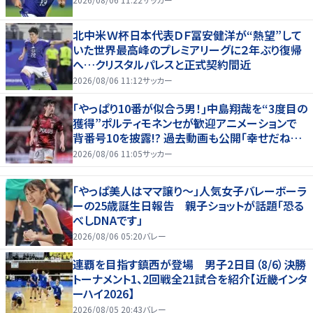
北中米Ｗ杯日本代表ＤＦ冨安健洋が“熱望”して
いた世界最高峰のプレミアリーグに２年ぶり復帰
へ…クリスタルパレスと正式契約間近
2026/08/06 11:12
サッカー
｢やっぱり10番が似合う男！｣中島翔哉を“3度目の
獲得”ポルティモネンセが歓迎アニメーションで
背番号10を披露!? 過去動画も公開｢幸せだね〜｣
｢爽やかイケメン｣
2026/08/06 11:05
サッカー
「やっぱ美人はママ譲り～」人気女子バレーボーラ
ーの25歳誕生日報告 親子ショットが話題「恐る
べしDNAです」
2026/08/06 05:20
バレー
連覇を目指す鎮西が登場 男子2日目（8/6）決勝
トーナメント1、2回戦全21試合を紹介【近畿インタ
ーハイ2026】
2026/08/05 20:43
バレー