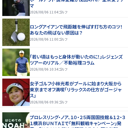
マ
2026/08/06 11:04
ゴルフ
ロングアイアンで飛距離を伸ばす打ち方のコツ！
あなたの飛ばない原因は？
2026/08/06 11:00
ゴルフ
「若い頃はもっと身体が動いたのに！」レジェンズ
ツアーのリアル／不動裕理コラム
2026/08/06 10:34
ゴルフ
女子ゴルフ小林光希がプールに始まり大阪から
東京までオフ満喫「リラックスの仕方がゴージャ
ス」
2026/08/06 09:36
ゴルフ
プロレスリング・ノア、１０・２５両国国技館＆１２・３
１横浜ＢＵＮＴＡＩで「無料観戦キャンペーン」発