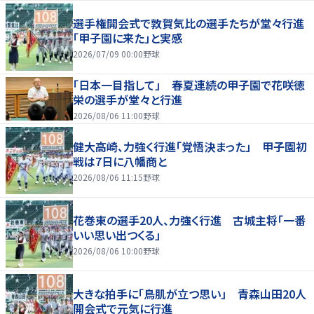
選手権開会式で敦賀気比の選手たちが堂々行進
「甲子園に来た」と実感
2026/07/09 00:00
野球
「日本一目指して」 春夏連続の甲子園で花咲徳
栄の選手が堂々と行進
2026/08/06 11:00
野球
健大高崎、力強く行進「覚悟決まった」 甲子園初
戦は7日に八幡商と
2026/08/06 11:15
野球
花巻東の選手20人、力強く行進 古城主将「一番
いい思い出つくる」
2026/08/06 10:00
野球
大きな拍手に「鳥肌が立つ思い」 青森山田20人
開会式で元気に行進