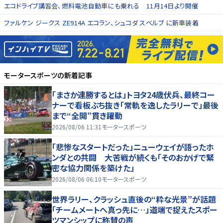
エコドライブ講習会、燃料電池自動車にも乗れる 11月14日より開催
ファルケン ジークス ZE914A エコラン、シュコダ スベルブ に新車装着
モータースポーツ
の新着記事
「まさか連勝するとは」トヨタ24歳伏兵、最終コー
ナーで看板ぶち抜き「常軌を逸したラリーで」最後
まで“全開”貫き躍動
2026/08/06 11:31
モータースポーツ
「悲惨なスタートだった」ニューウェイが語ったホ
ンダとの共闘 大苦戦が続くも「そのおかげで緊
密な協力関係を築けた」
2026/08/06 06:10
モータースポーツ
世界ラリー、クラッシュ直後の“粋な光景”が話題
「チームメートへ真っ先に…」道端で捉えたスポー
ツマンシップに称賛の声