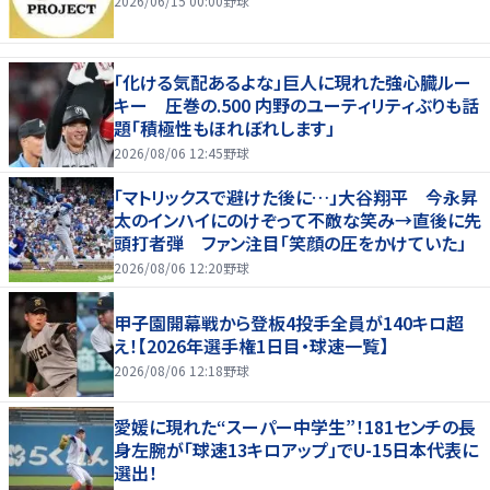
2026/06/15 00:00
野球
「化ける気配あるよな」巨人に現れた強心臓ルー
キー 圧巻の.500 内野のユーティリティぶりも話
題「積極性もほれぼれします」
2026/08/06 12:45
野球
「マトリックスで避けた後に…」大谷翔平 今永昇
太のインハイにのけぞって不敵な笑み→直後に先
頭打者弾 ファン注目「笑顔の圧をかけていた」
2026/08/06 12:20
野球
甲子園開幕戦から登板4投手全員が140キロ超
え！【2026年選手権1日目・球速一覧】
2026/08/06 12:18
野球
愛媛に現れた“スーパー中学生”！181センチの長
身左腕が「球速13キロアップ」でU-15日本代表に
選出！