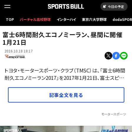
今日の予定
TOP
バーチャル高校野球
インターハイ
東京六大学野球
dodaSPO
富士6時間耐久エコノミーラン
（新しいタブ
富士6時間耐久エコノミーラン、昼間に開催
1月21日
2016.10.18 18:17
トヨタ・モータースポーツ・クラブ（TMSC）は、「富士6時間
耐久エコノミーラン2017」を2017年1月21日、富士スピ…
記事全文を見る
モータースポーツ