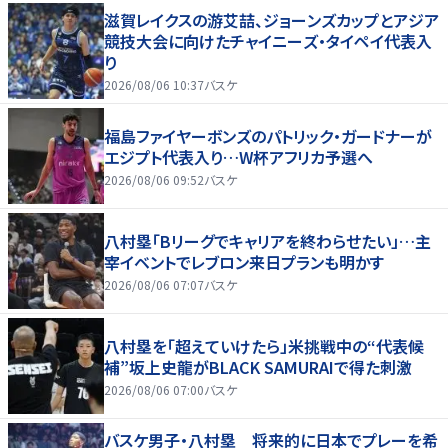
滋賀レイクスの游艾喆、ジョーンズカップとアジア
競技大会に向けたチャイニーズ・タイペイ代表入
り
2026/08/06 10:37
バスケ
福島ファイヤーボンズのパトリック・ガードナーが
エジプト代表入り…W杯アフリカ予選へ
2026/08/06 09:52
バスケ
八村塁「Bリーグでキャリアを終わらせたい」…主
宰イベントでレブロン来日プランも明かす
2026/08/06 07:07
バスケ
八村塁を「超えていけたら」米挑戦中の“代表候
補”坂上史龍がBLACK SAMURAIで得た刺激
2026/08/06 07:00
バスケ
バスケ男子・八村塁 将来的に日本でプレーを希