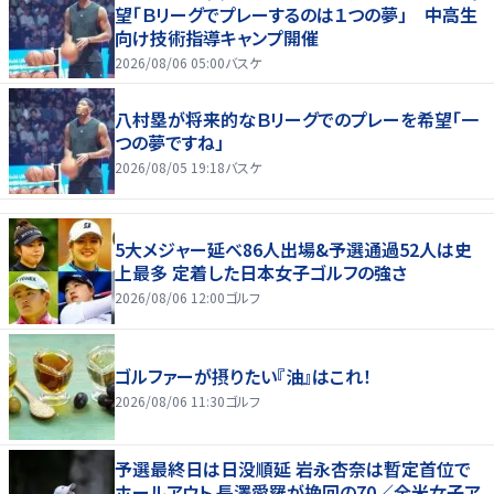
望「Ｂリーグでプレーするのは１つの夢」 中高生
向け技術指導キャンプ開催
2026/08/06 05:00
バスケ
八村塁が将来的なＢリーグでのプレーを希望「一
つの夢ですね」
2026/08/05 19:18
バスケ
5大メジャー延べ86人出場&予選通過52人は史
上最多 定着した日本女子ゴルフの強さ
2026/08/06 12:00
ゴルフ
ゴルファーが摂りたい『油』はこれ！
2026/08/06 11:30
ゴルフ
予選最終日は日没順延 岩永杏奈は暫定首位で
ホールアウト 長澤愛羅が挽回の70／全米女子ア