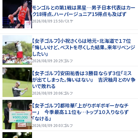
モンゴルとの第1戦は黒星…男子日本代表はカー
ク18得点、ハーパージュニア15得点も及ばず
2026/08/09 15:50
バスケ
【女子ゴルフ】小祝さくらは地元・北海道で１７位
「悔しいけど、ベストを尽くした結果。来年リベンジ
したい」
2026/08/09 20:29
ゴルフ
【女子ゴルフ】安田祐香は３勝目ならず３位「ミス
が出てしまった。悔いはない」 吉沢柚月とのＶ争
いで敗れる
2026/08/09 20:06
ゴルフ
【女子ゴルフ】都玲華「上がりボギボギーかなチ
ー」 今季最高１１位も…トップ１０入りならず
「なける」
2026/08/09 20:03
ゴルフ