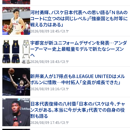
河村勇輝、バスケ日本代表への思い語る「ＮＢＡの
コートに立つのは同じレベル」「強豪国とも対等に
戦える力はある」
2026/08/09 18:45
バスケ
宇都宮が新ユニフォームデザインを発表…アンダ
ーアーマー史上最軽量モデルで新たなシーズン
へ
2026/08/09 18:43
バスケ
新井楽人が17得点もB.LEAGUE UNITEDはメル
ボルンに惜敗…中村拓人「全員が成長できた」
2026/08/09 18:16
バスケ
日本代表復帰の八村塁「日本のバスケは今、チャ
ンスがある。本当に今が大事」代表での自身の役
割も語る
2026/08/09 17:45
バスケ