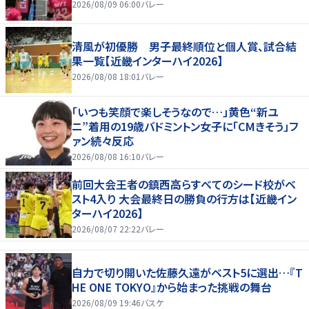
2026/08/09 06:00
バレー
清風が初優勝 男子最終順位と個人賞、試合結
果一覧【近畿インターハイ2026】
2026/08/08 18:01
バレー
「いつも笑顔で楽しそうなので…」黄色“新ユ
ニ”着用の19歳バドミントン女子に「CMきそう」フ
ァン続々反応
2026/08/08 16:10
バレー
前回大会王者の鎮西高らすべてのシード校がベ
スト4入り 大会最終日の勝負の行方は【近畿イン
ターハイ2026】
2026/08/07 22:22
バレー
自力で切り開いた佐藤久遠がベスト5に選出…『T
HE ONE TOKYO』から始まった挑戦の舞台
2026/08/09 19:46
バスケ