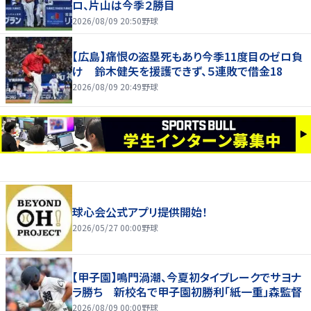
ロ、片山は今季２勝目
2026/08/09 20:50
野球
【広島】痛恨の盗塁死もあり今季11度目のゼロ負
け 鈴木健矢を援護できず、５連敗で借金18
2026/08/09 20:49
野球
球心会公式アプリ提供開始！
2026/05/27 00:00
野球
【甲子園】鳴門渦潮、今夏初タイブレークでサヨナ
ラ勝ち 新校名で甲子園初勝利「紙一重」森監督
2026/08/09 00:00
野球