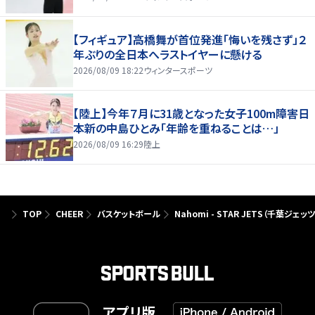
【フィギュア】高橋舞が首位発進「悔いを残さず」２
年ぶりの全日本へラストイヤーに懸ける
2026/08/09 18:22
ウィンタースポーツ
【陸上】今年７月に31歳となった女子100m障害日
本新の中島ひとみ「年齢を重ねることは…」
2026/08/09 16:29
陸上
TOP
CHEER
バスケットボール
Nahomi - STAR JETS（千葉ジェッツ
アプリ版