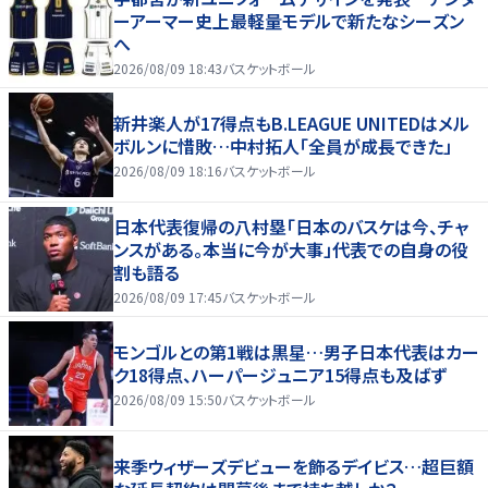
ーアーマー史上最軽量モデルで新たなシーズン
へ
2026/08/09 18:43
バスケットボール
新井楽人が17得点もB.LEAGUE UNITEDはメル
ボルンに惜敗…中村拓人「全員が成長できた」
2026/08/09 18:16
バスケットボール
日本代表復帰の八村塁「日本のバスケは今、チャ
ンスがある。本当に今が大事」代表での自身の役
割も語る
2026/08/09 17:45
バスケットボール
モンゴルとの第1戦は黒星…男子日本代表はカー
ク18得点、ハーパージュニア15得点も及ばず
2026/08/09 15:50
バスケットボール
来季ウィザーズデビューを飾るデイビス…超巨額