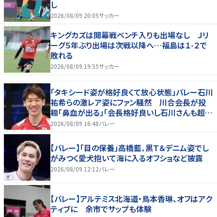
し
2026/08/09 20:05
サッカー
キングカズは開幕戦ベンチ入りも出場なし Ｊリ
ーグ５年ぶり出場は次戦以降へ…福島は１-２で
敗れる
2026/08/09 19:55
サッカー
「タキシード姿が格好良くて放心状態」バレー石川
祐希らの激レア姿にファン騒然 川合会長が投
稿「鼻血が出る」「会長格好良いし石川さんも超格
好いい」
2026/08/09 16:48
バレー
【バレー】「目の保養」高橋藍、黒Ｔ＆デニム姿でし
がみつく愛犬抱いて海に入るオフショなど披露
2026/08/09 12:12
バレー
【バレー】アルテミス北海道・鳥本香琳、オフはアク
ティブに 余市でサップも体験