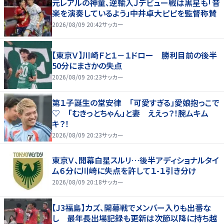
元レアルの神童、逆輸入Ｊデビュー戦は黒星も「音
楽を演奏しているよう」中井卓大ピピを監督称賛
2026/08/09 20:42
サッカー
【東京Ｖ】川崎Ｆと１－１ドロー 勝利目前の後半
50分にまさかの失点
2026/08/09 20:23
サッカー
第１子誕生の堂安律 「可愛すぎる」愛娘抱っこで
♡ 「むきっとちゃん」と妻 ええっ？！腕ムキム
キ？！
2026/08/09 20:23
サッカー
東京Ｖ、開幕白星スルリ…後半アディショナルタイ
ム６分に川崎に失点を許して１-１引き分け
2026/08/09 20:18
サッカー
【J3福島】カズ、開幕戦でメンバー入りも出番な
し 最年長出場記録も更新は次節以降に持ち越