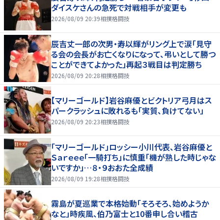
ダイスケさんの急死で対戦相手が変更も
2026/08/09 20:39
相撲格闘技
辰吉丈一郎の次男・寿以輝がリング上で涙「見守
る会の会長がお亡くなりになって、弔いとして勝つ
ことができてよかった」再起３戦目は判定勝ち
2026/08/09 20:28
相撲格闘技
【マリーゴールド】岩谷麻優とビクトリア弓月はス
パークラッシュに敗れるも「実質、負けてない」
2026/08/09 20:23
相撲格闘技
「マリーゴールド」ロッシー小川代表、岩谷麻優と
Ｓａｒｅｅｅ「一騎打ち」に慎重「機が熟した時じゃな
いですか」…８・９おおた全成績
2026/08/09 19:28
相撲格闘技
霧島が夏巡業で本格始動「そろそろ、始めようか
なと」時疾風、伯乃富士と10番申し合い稽古