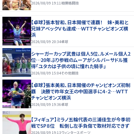
2026/08/09 19:11
相撲格闘技
【卓球】張本智和、日本開催で連覇！ 妹・美和と
兄妹アベックＶも達成…ＷＴＴチャンピオンズ横
浜
2026/08/09 20:34
卓球
シャーガーカップ武豊は個人5位、ルメール個人2
位…20年ぶり参戦のムーアがシルバーサドル獲
得「ユタカは子供の頃に憧れた騎手」
2026/08/09 15:04
その他競技
【卓球】張本美和、日本開催のチャンピオンズ初制
覇 決勝で昨年女王の中国選手に４-２…ＷＴＴ
チャンピオンズ横浜
2026/08/09 19:36
卓球
【フィギュア】ミラノ五輪代表の三浦佳生が今季初
戦でSP８位 転倒し左手負傷で取材対応できず
2026/08/09 19:13
ウィンタースポーツ