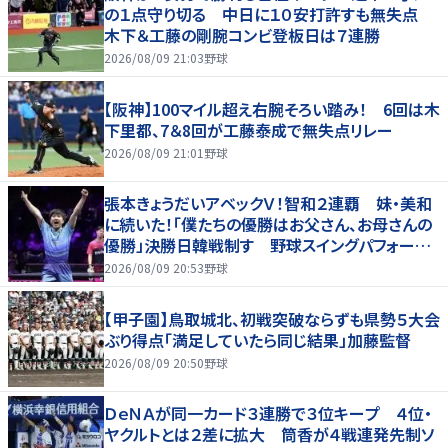
の１点守り切る 中日に１０安打許すも無失点
木下＆工藤の剛腕コンビ登板日は７連勝
2026/08/09 21:03
野球
【阪神】100マイル超え右腕そろい踏み！ 6回は木
下里都、7＆8回が工藤泰成で無失点リレー
2026/08/09 21:01
野球
張本きょうだいアベックＶ！智和２連覇 妹・美和
に続いた！「僕たちの優勝はお父さん、お母さんの
優勝」決勝日韓戦制す 野球スイングパフォーマ
ンスで歓喜爆発 本音もちらり「妹が先に決めて
2026/08/09 20:53
野球
緊張した」
【甲子園】鳥取城北、初戦突破ならずも県勢５大会
ぶり得点「満足していたら同じ結果」加藤監督
2026/08/09 20:50
野球
ＤｅＮＡが同一カード３連勝で３位キープ ４位・
ヤクルトとは２差に拡大 筒香が４戦連発先制ソ