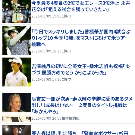
今季最多4度目の2位で女王レース3位浮上 永井
花奈は「狙える試合を勝っていきたい」
2026/08/09 19:03
ゴルフ
「今日でスッキリしました」菅楓華が国内4試合ぶ
りトップ10 今季「3勝」をマストに掲げて米ツアー
挑戦へ
2026/08/09 18:16
ゴルフ
吉澤柚月の初Vに全英女王・桑木志帆も祝福「ゆ
づづ 優勝おめでとう かっこよかった」
2026/08/09 17:26
ゴルフ
辰吉丈一郎が次男・寿以輝の辛勝に愛のあるダメ
出し「（成長は）ない」 ２度目のタイトル挑戦は
「あかんやろ」
2026/08/09 20:59
相撲格闘技
辰吉寿以輝、判定勝ち 「警察官ボクサー」杉田