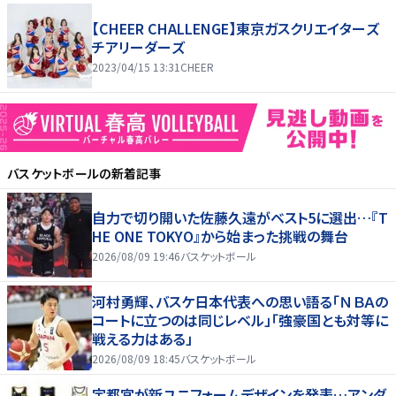
【CHEER CHALLENGE】東京ガスクリエイターズ
チアリーダーズ
2023/04/15 13:31
CHEER
バスケットボール
の新着記事
自力で切り開いた佐藤久遠がベスト5に選出…『T
HE ONE TOKYO』から始まった挑戦の舞台
2026/08/09 19:46
バスケットボール
河村勇輝、バスケ日本代表への思い語る「ＮＢＡの
コートに立つのは同じレベル」「強豪国とも対等に
戦える力はある」
2026/08/09 18:45
バスケットボール
宇都宮が新ユニフォームデザインを発表…アンダ