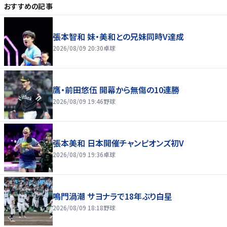
おすすめの記事
張本智和 妹・美和との兄妹同時V達成
2026/08/09 20:30
卓球
鷹・前田悠伍 開幕から無傷の10連勝
2026/08/09 19:46
野球
張本美和 日本開催チャンピオンズ初V
2026/08/09 19:36
卓球
鳴門渦潮 サヨナラで18年ぶり白星
2026/08/09 18:18
野球