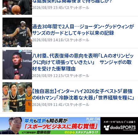
な延長契約は開幕後まで持ち越しか？
2026/08/09 15:45
バスケットボール
過去30年間で2人目…ジョーダン・グッドウィンが
サンズのガードとしてキッド以来の記録
2026/08/09 14:18
バスケットボール
八村塁、代表復帰の意向を表明「ＬＡのオリンピッ
クに向けて頑張っていきたい」 サンジャポの取
材を受けた衝撃理由
2026/08/09 12:15
バスケットボール
【独自選出】インターハイ2026女子ベスト5「最強
の6thマン」「冷静沈着な大器」「世界経験を糧に」
2026/08/09 11:41
バスケットボール