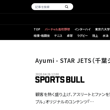
TOP
バーチャル高校野球
インターハイ
東京六大学
相撲・格闘技
テニス
卓球
ラグビー
陸上
水泳
Ayumi - STAR JETS（千
2020.04.26 12:00
観客を熱く盛り上げ、アスリートとファン
ブル」オリジナルのコンテンツ『…