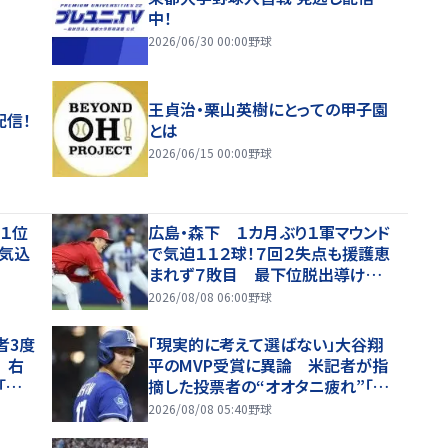
中！
2026/06/30 00:00
野球
王貞治・栗山英樹にとっての甲子園
配信！
とは
2026/06/15 00:00
野球
「１位
広島・森下 １カ月ぶり１軍マウンド
意気込
で気迫１１２球！７回２失点も援護恵
まれず７敗目 最下位脱出導けず
「チーム勝たせたかった」
2026/08/08 06:00
野球
者3度
「現実的に考えて選ばない」大谷翔
 右
平のMVP受賞に異論 米記者が指
「彼
摘した投票者の“オオタニ疲れ”「投
面白す
票する人間たちの飽きは本当にあ
2026/08/08 05:40
野球
る」