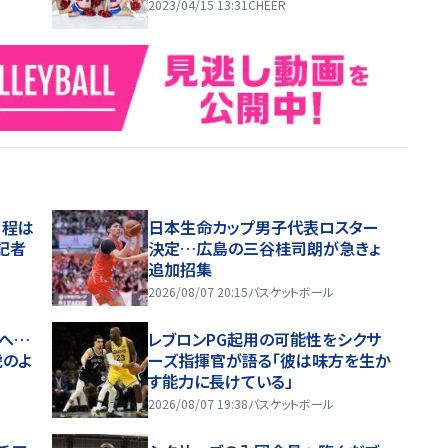
2023/04/15 13:31
CHEER
日程は
日本生命カップ男子代表ロスター
記者
決定…広島の三谷桂司朗が急きょ
追加招集
2026/08/07 20:15
バスケットボール
へ…
レブロンPG起用の可能性をシクサ
虎のよ
ーズ指揮官が語る「彼は味方を生か
す能力に長けている」
2026/08/07 19:38
バスケットボール