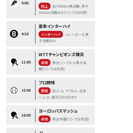
9:00
陸上
女子800m準決勝、男子
3000m決勝ほか(リンクは外部)
夏季インターハイ
9:30
インターハイ
バレーボール男
子決勝ほか
WTTチャンピオンズ横浜
11:00
卓球
男女シングルス準々決
勝(リンクは外部)
プロ野球
15:00
野球
巨人 vs. ヤクルト、日本
ハム vs. 楽天(18:00)ほか
ヨーロッパスマッシュ
16:00
卓球
男女予選(リンクは外部)
J1