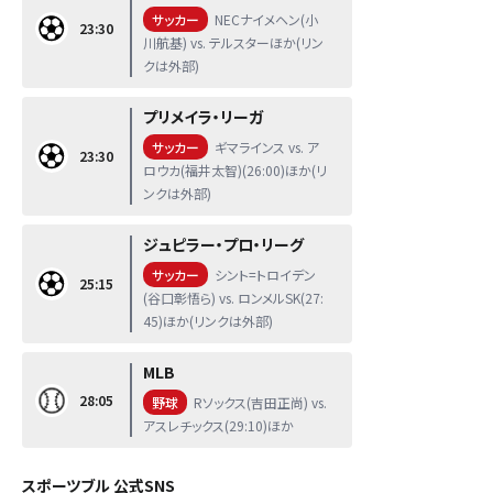
サッカー
NECナイメヘン(小
23:30
川航基) vs. テルスターほか(リン
クは外部)
プリメイラ・リーガ
サッカー
ギマラインス vs. ア
23:30
ロウカ(福井太智)(26:00)ほか(リ
ンクは外部)
ジュピラー・プロ・リーグ
サッカー
シント=トロイデン
25:15
(谷口彰悟ら) vs. ロンメルSK(27:
45)ほか(リンクは外部)
MLB
28:05
野球
Rソックス(吉田正尚) vs.
アスレチックス(29:10)ほか
スポーツブル 公式SNS