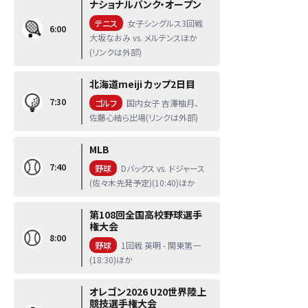
ナショナルバンク・オープン
テニス
女子シングルス3回戦
6:00
大坂なおみ vs. メルテンスほか
(リンクは外部)
北海道meiji カップ2日目
7:30
ゴルフ
国内女子 吉澤柚月、
佐藤心結ら出場(リンクは外部)
MLB
7:40
野球
Dバックス vs. ドジャース
(佐々木先発予定)(10:40)ほか
第108回全国高校野球選手
権大会
8:00
野球
1回戦 英明 - 関東第一
(18:30)ほか
オレゴン2026 U20世界陸上
競技選手権大会