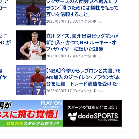
チア
シクサーズの入団会見へ臨んだブ
ガー
ラウン「勝つためには犠牲を払って
互いを信頼すること」
2026/08/07 18:33
バスケットボール
女子
立川ダイス、豪州出身ビッグマンが
HCが
新加入…かつてNBLルーキー・オ
ブ・ザ・イヤーに輝いた28歳
2026/08/07 17:49
バスケットボール
復
【NBA】今季からレブロンと共闘、76
イヤ
ers加入のジェイレン・ブラウンが本
音を吐露 トレード通告を受けた時
は「スマホを放り投げた」
2026/08/07 17:03
バスケットボール