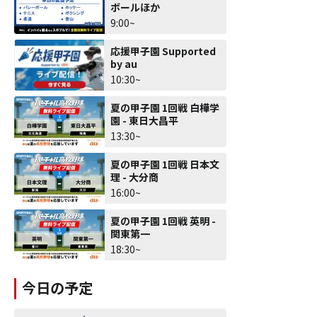
ボールほか
9:00~
応援甲子園 Supported
by au
10:30~
夏の甲子園 1回戦 白樺学
園 - 東日大昌平
13:30~
夏の甲子園 1回戦 日本文
理 - 大分商
16:00~
夏の甲子園 1回戦 英明 -
関東第一
18:30~
今日の予定