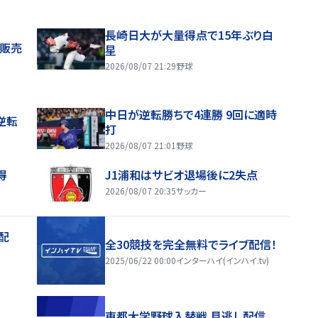
長崎日大が大量得点で15年ぶり白
般販売
星
2026/08/07 21:29
野球
中日が逆転勝ちで4連勝 9回に適時
逆転
打
2026/08/07 21:01
野球
得
J1浦和はサビオ退場後に2失点
2026/08/07 20:35
サッカー
配
全30競技を完全無料でライブ配信！
2025/06/22 00:00
インターハイ(インハイ.tv)
東都大学野球入替戦 見逃し配信