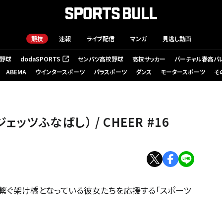
競技
速報
ライブ配信
マンガ
見逃し動画
野球
dodaSPORTS
センバツ高校野球
高校サッカー
バーチャル春高バ
（新しいタブで開く）
ABEMA
ウインタースポーツ
パラスポーツ
ダンス
モータースポーツ
そ
葉ジェッツふなばし） / CHEER #16
を繋ぐ架け橋となっている彼女たちを応援する「スポーツ