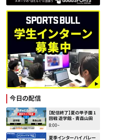
今日の配信
【配信終了】夏の甲子園 1
回戦 遊学館 - 青森山田
8:00~
夏季インターハイ バレー