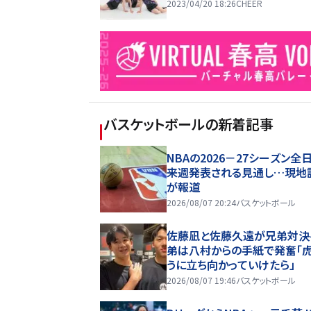
2023/04/20 18:26
CHEER
バスケットボール
の新着記事
NBAの2026－27シーズン全
来週発表される見通し…現地
が報道
2026/08/07 20:24
バスケットボール
佐藤凪と佐藤久遠が兄弟対決
弟は八村からの手紙で発奮「
うに立ち向かっていけたら」
2026/08/07 19:46
バスケットボール