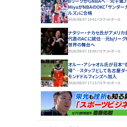
BリーグからNBAへ…元千葉J
MiyuがNBAのOKC「サンダー
ルズ」に合格
2026/08/07 19:01
バスケットボール
ナタリー・ナカセ氏がアメリカ
代表のACに就任…元bjリーグ
世界の舞台へ
2026/08/07 18:00
バスケットボール
オルー・アシャオル氏が日本“
帰”…スタッフとして名古屋ダ
モンドドルフィンズへ加入
2026/08/07 17:13
バスケットボール