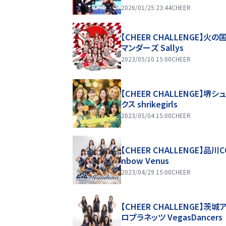
2026/01/25 23:44
CHEER
【CHEER CHALLENGE】火の
マンダーズ Sallys
2023/05/10 15:00
CHEER
【CHEER CHALLENGE】堺シ
クス shrikegirls
2023/05/04 15:00
CHEER
【CHEER CHALLENGE】品川CC
nbow Venus
2023/04/29 15:00
CHEER
【CHEER CHALLENGE】茨城
ロプラネッツ VegasDancers