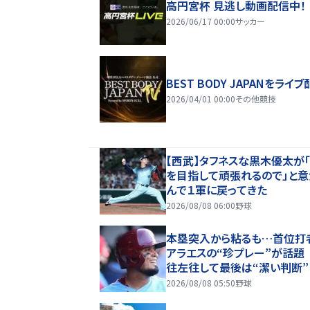
高円宮杯 見逃し動画配信中！
2026/06/17 00:00
サッカー
BEST BODY JAPANをライブ
2026/04/01 00:00
その他競技
【西武】タフネスな黒木優太が
を目指して頑張れるので」と
んで１軍に戻ってきた
2026/08/08 06:00
野球
本塁突入から粘るも…首位打
アラエスの“珍プレー”が話題
往左往して最後は“潔い判断”
はニンジャになれなかった」「
2026/08/08 05:50
野球
ぎる」