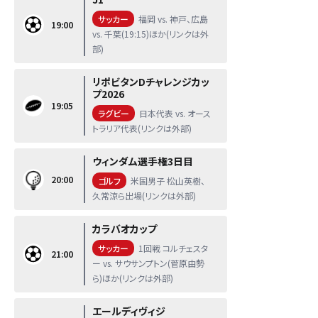
サッカー
福岡 vs. 神戸、広島
19:00
vs. 千葉(19:15)ほか(リンクは外
部)
リポビタンDチャレンジカッ
プ2026
19:05
ラグビー
日本代表 vs. オース
トラリア代表(リンクは外部)
ウィンダム選手権3日目
20:00
ゴルフ
米国男子 松山英樹、
久常涼ら出場(リンクは外部)
カラバオカップ
サッカー
1回戦 コルチェスタ
21:00
ー vs. サウサンプトン(菅原由勢
ら)ほか(リンクは外部)
エールディヴィジ