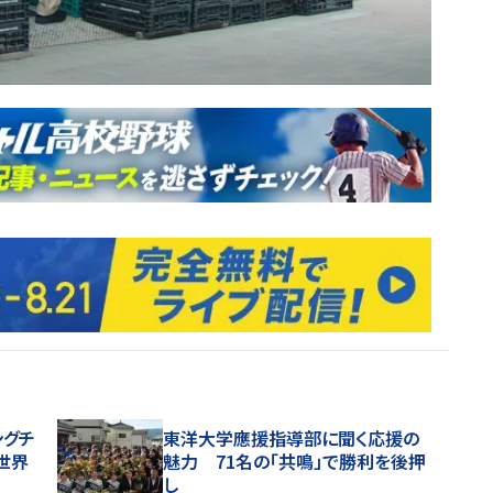
ングチ
東洋大学應援指導部に聞く応援の
び世界
魅力 71名の「共鳴」で勝利を後押
し