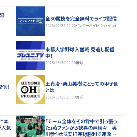
配
全30競技を完全無料でライブ配信！
2025/06/22 00:00
インターハイ(インハイ.tv)
東都大学野球入替戦 見逃し配信
中！
2026/06/30 00:00
野球
王貞治・栗山英樹にとっての甲子園
配信！
とは
2026/06/15 00:00
野球
“本
「チーム全体をその背中で引っ張っ
が人気
た」燕ファンから歓喜の声続々 奥
川恭伸が2安打完封勝利で連敗スト