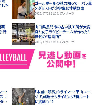
2歳
ゴールボールの魅力知って パラ金
こした
メダリストが小学生に体験教室
2026/07/22 11:00
パラスポーツ
連覇
山口県長門市の古い鉄工所が大変
・行
身！ 女子ラグビーチームが作った3
世代の“居場所”
2026/07/17 07:00
パラスポーツ
マー・
「本当に最高」クライマー・平山ユー
ス世
ジ 八幡岩をクライミング！新ルート
スタ報
に挑戦も！？