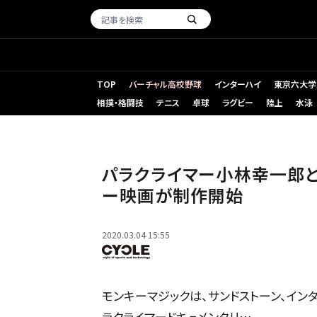
TOP
バーチャル高校野球
インターハイ
東京六大学
相撲・格闘技
テニス
卓球
ラグビー
陸上
水泳
パラクライマー小林幸一郎とパートナーを追ったドキュメン
パラクライマー小林幸一郎と
ー映画が制作開始
2020.03.04 15:55
モンキーマジックは、サンドストーン、イン
ラクライマードキュメンタリ…