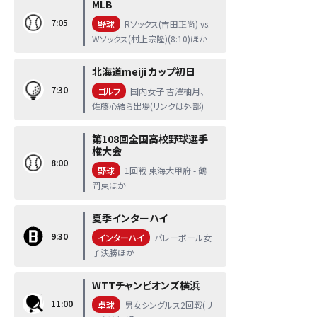
MLB
7:05
野球
Rソックス(吉田正尚) vs.
Wソックス(村上宗隆)(8:10)ほか
北海道meiji カップ初日
7:30
ゴルフ
国内女子 吉澤柚月、
佐藤心結ら出場(リンクは外部)
第108回全国高校野球選手
権大会
8:00
野球
1回戦 東海大甲府 - 鶴
岡東ほか
夏季インターハイ
9:30
インターハイ
バレーボール女
子決勝ほか
WTTチャンピオンズ横浜
11:00
卓球
男女シングルス2回戦(リ