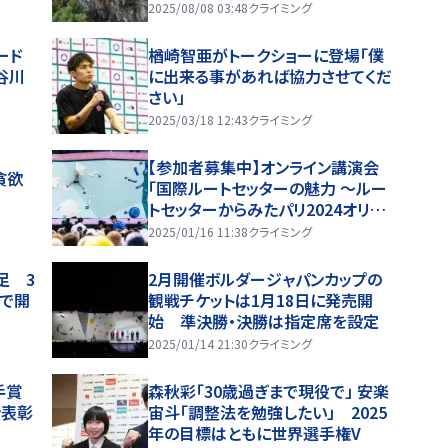
2025/08/08 03:48
クライミング
ード
楢崎智亜がトークショーに登場「僕
谷川
に出来る事があれば協力させてくだ
さい」
2025/03/18 12:43
クライミング
【参加者募集中】オンライン講演会
貪欲
「国際ルートセッターの魅力 ～ルー
トセッターからみたパリ2024オリン
ピック～」が1月21日に開催
2025/01/16 11:38
クライミング
足 3
2月開催ボルダージャパンカップの
Sで開
観戦チケットは1月18日に発売開
始 準決勝・決勝は指定席を設定
2025/01/14 21:30
クライミング
手賞
森秋彩「30歳過ぎまで現役で」 安楽
ン表彰
宙斗「調整法を勉強したい」 2025
年の目標はともに世界選手権V