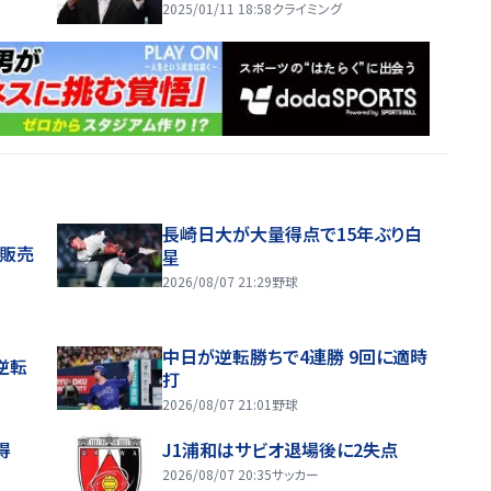
2025/01/11 18:58
クライミング
長崎日大が大量得点で15年ぶり白
般販売
星
2026/08/07 21:29
野球
中日が逆転勝ちで4連勝 9回に適時
逆転
打
2026/08/07 21:01
野球
得
J1浦和はサビオ退場後に2失点
2026/08/07 20:35
サッカー