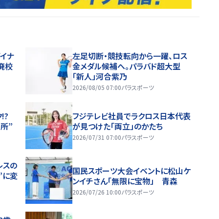
イナ
左足切断・競技転向から一躍、ロス
廃校
金メダル候補へ。パラバド超大型
「新人」河合紫乃
2026/08/05 07:00
パラスポーツ
!?
フジテレビ社員でラクロス日本代表
所”
が見つけた「両立」のかたち
2026/07/31 07:00
パラスポーツ
レスの
国民スポーツ大会イベントに松山ケ
”に変
ンイチさん「無限に宝物」 青森
2026/07/26 10:00
パラスポーツ