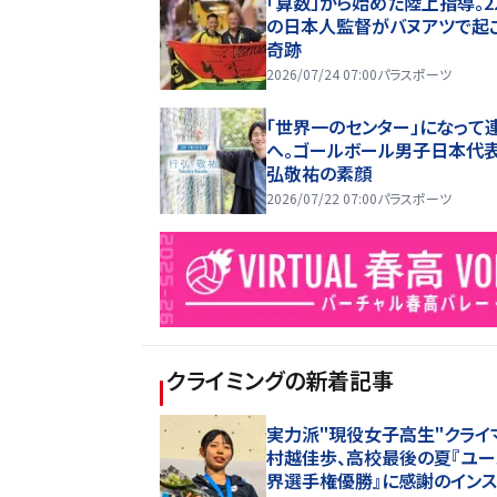
「算数」から始めた陸上指導。2
の日本人監督がバヌアツで起
奇跡
2026/07/24 07:00
パラスポーツ
「世界一のセンター」になって
へ。ゴールボール男子日本代表
弘敬祐の素顔
2026/07/22 07:00
パラスポーツ
クライミング
の新着記事
実力派"現役女子高生"クライ
村越佳歩、高校最後の夏『ユー
界選手権優勝』に感謝のイン