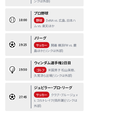
ンクは外部)
プロ野球
18:00
野球
DeNA vs. 広島、日本ハ
ム vs. 楽天ほか
Jリーグ
19:25
サッカー
開幕 横浜FM vs. 鹿
島ほか(リンクは外部)
ウィンダム選手権2日目
19:50
ゴルフ
米国男子 松山英樹、
久常涼ら出場(リンクは外部)
ジュピラー・プロ・リーグ
サッカー
クラブ・ブルージュ v
27:45
s. コルトレイク(倍井謙)(リンクは
外部)