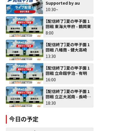
Supported by au
10:30~
【配信終了】夏の甲子園 1
回戦 東海大甲府 - 鶴岡東
8:00
【配信終了】夏の甲子園 1
回戦 八幡商 - 健大高崎
13:30
【配信終了】夏の甲子園 1
回戦 立命館宇治 - 有明
16:00
【配信終了】夏の甲子園 1
回戦 立正大淞南 - 長崎日
大
18:30
今日の予定