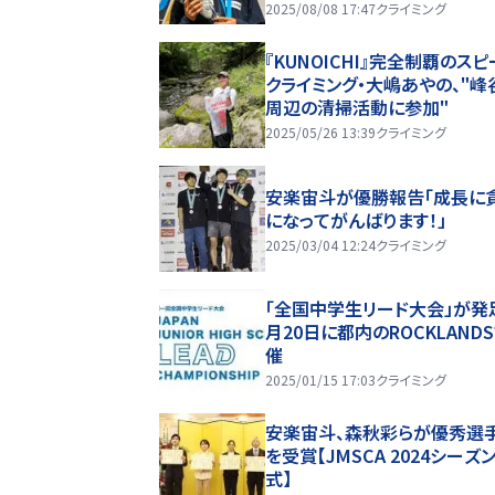
告！
2025/08/08 17:47
クライミング
『KUNOICHI』完全制覇のスピ
クライミング・大嶋あやの、"峰
周辺の清掃活動に参加"
2025/05/26 13:39
クライミング
安楽宙斗が優勝報告「成長に
になってがんばります！」
2025/03/04 12:24
クライミング
「全国中学生リード大会」が発
月20日に都内のROCKLAND
催
2025/01/15 17:03
クライミング
安楽宙斗、森秋彩らが優秀選
を受賞【JMSCA 2024シーズ
式】