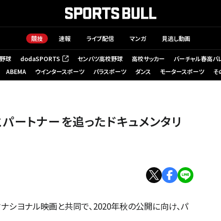
競技
速報
ライブ配信
マンガ
見逃し動画
野球
dodaSPORTS
センバツ高校野球
高校サッカー
バーチャル春高バ
（新しいタブで開く）
ABEMA
ウインタースポーツ
パラスポーツ
ダンス
モータースポーツ
そ
タリー映画が制作開始
パートナーを追ったドキュメンタリ
タナシヨナル映画と共同で、2020年秋の公開に向け、パ