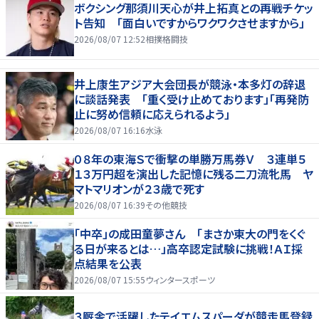
ボクシング那須川天心が井上拓真との再戦チケッ
ト告知 「面白いですからワクワクさせますから」
2026/08/07 12:52
相撲格闘技
井上康生アジア大会団長が競泳・本多灯の辞退
に談話発表 「重く受け止めております」「再発防
止に努め信頼に応えられるよう」
2026/08/07 16:16
水泳
０８年の東海Ｓで衝撃の単勝万馬券Ｖ ３連単５
１３万円超を演出した記憶に残る二刀流牝馬 ヤ
マトマリオンが２３歳で死す
2026/08/07 16:39
その他競技
「中卒」の成田童夢さん 「まさか東大の門をくぐ
る日が来るとは…」高卒認定試験に挑戦！ＡＩ採
点結果を公表
2026/08/07 15:55
ウィンタースポーツ
３厩舎で活躍したテイエムスパーダが競走馬登録