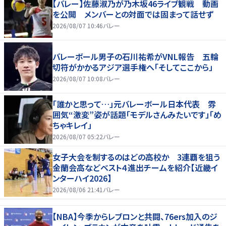
【バレー】佐藤淑乃が乃木坂46ライブ観戦 動画
を公開 メンバーとの対面では固まって話せず
2026/08/07 10:46
バレー
バレーボール男子の石川祐希がVNL報告 五輪
切符がかかるアジア選手権へ「そしてここから」
2026/08/07 10:08
バレー
「誰かと思って…」元バレーボール日本代表 雰
囲気“激変”姿が話題「モデルさんみたいです」「め
ちゃキレイ」
2026/08/07 05:22
バレー
女子大会を制するのはどの高校か 3連覇を狙う
金蘭会高などベスト４進出チームを紹介【近畿イ
ンターハイ2026】
2026/08/06 21:41
バレー
【NBA】今季からレブロンと共闘、76ers加入のジ