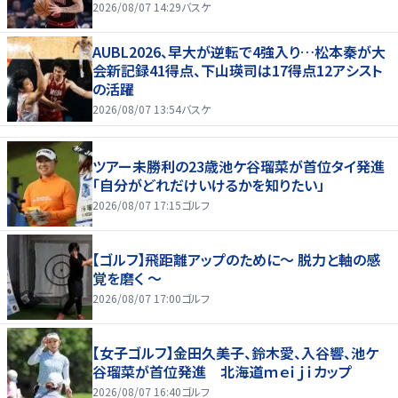
2026/08/07 14:29
バスケ
AUBL2026、早大が逆転で4強入り…松本秦が大
会新記録41得点、下山瑛司は17得点12アシスト
の活躍
2026/08/07 13:54
バスケ
ツアー未勝利の23歳池ケ谷瑠菜が首位タイ発進
「自分がどれだけいけるかを知りたい」
2026/08/07 17:15
ゴルフ
【ゴルフ】飛距離アップのために～ 脱力と軸の感
覚を磨く ～
2026/08/07 17:00
ゴルフ
【女子ゴルフ】金田久美子、鈴木愛、入谷響、池ケ
谷瑠菜が首位発進 北海道ｍｅｉｊｉカップ
2026/08/07 16:40
ゴルフ