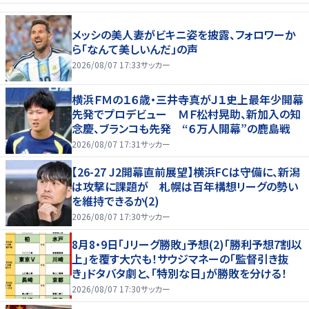
メッシの美人妻がビキニ姿を披露、フォロワーか
ら「なんて美しいんだ」の声
2026/08/07 17:33
サッカー
横浜ＦＭの１６歳・三井寺真がＪ１史上最年少開幕
先発でプロデビュー ＭＦ松村晃助、新加入の知
念慶、ブランコも先発 “６万人開幕”の鹿島戦
2026/08/07 17:31
サッカー
【26-27 J2開幕直前展望】横浜FCは守備に、新潟
は攻撃に課題が 札幌は百年構想リーグの勢い
を維持できるか(2)
2026/08/07 17:30
サッカー
8月8・9日｢Jリーグ勝敗｣予想(2)｢勝利予想7割以
上｣を覆す大穴も！サウジマネーの｢監督引き抜
き｣ドタバタ劇と、｢特別な日｣が勝敗を分ける！
2026/08/07 17:30
サッカー