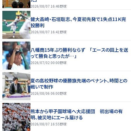
2026/08/07 16:46
野球
健大高崎・石垣聡志、今夏初先発で1失点11Ｋ完
投勝利
2026/08/07 16:41
野球
八幡商15年ぶり勝利ならず 「エースの田上を送
って勝負と思ったが…」
2026/07/02 00:00
野球
夏の高校野球の優勝旗先端のペナント、時間との
戦いで制作
2026/08/06 06:00
野球
熊本から甲子園球場へ大応援団 初出場の有
明、被災地にエール届ける
2026/08/07 16:55
野球