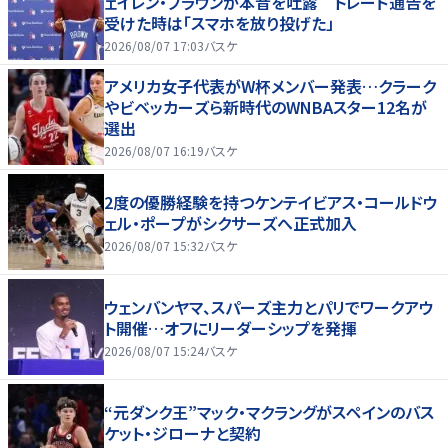
ェイレン・ブラウンが本音を吐露 トレード通告を
受けた時は「スマホを放り投げた」
2026/08/07 17:03
バスケ
アメリカ女子代表がW杯メンバー発表…クラーク
やビベッカーズら新時代のWNBAスター12名が
選出
2026/08/07 16:19
バスケ
2度の優勝経験を持つケンテイビアス・コールドウ
ェル・ポープがシクサーズへ正式加入
2026/08/07 15:32
バスケ
ウェンバンヤマ、スパーズ主力とパリでワークアウ
ト開催…オフにリーダーシップを発揮
2026/08/07 15:24
バスケ
“元ダンク王”マック・マクラングがスペインのバス
ケット・ジローナと契約