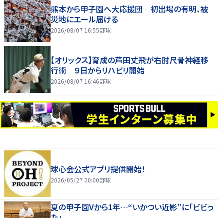
熊本から甲子園へ大応援団 初出場の有明、被
災地にエール届ける
2026/08/07 16:55
野球
【オリックス】育成の芦田丈飛が右肘尺骨神経移
行術 ９日からリハビリ開始
2026/08/07 16:46
野球
球心会公式アプリ提供開始！
2026/05/27 00:00
野球
夏の甲子園Vから1年…“いかつい近影”に「ビビっ
た」