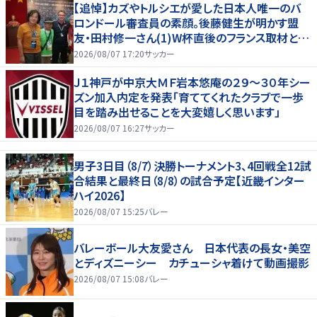
【追悼】カズやトルシエが愛した日本人唯一のバ
ロンドール審査員の素顔。後藤健生が明かす盟
友・田村修一さん(1)W杯直後のフランス取材とオ
マール海老事件
2026/08/07 17:20
サッカー
Ｊ１神戸が中京大ＭＦ岩本悠庵の２９～３０年シー
ズン加入内定を発表「育ててくれたクラブで一歩
目を踏み出せることを大変嬉しく思います」
2026/08/07 16:27
サッカー
男子3日目（8/7）決勝トーナメント3、4回戦全12試
合結果と最終日（8/8）の試合予定【近畿インター
ハイ2026】
2026/08/07 15:25
バレー
バレーボール大友愛さん 日本代表の長女・美空
とディズニーシー カチューシャ着けて動画撮影
2026/08/07 15:08
バレー