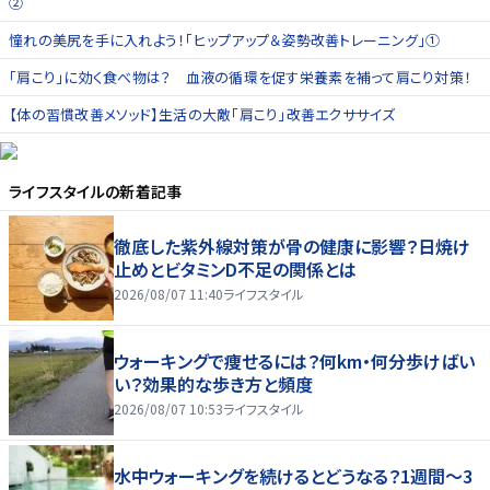
②
憧れの美尻を手に入れよう！「ヒップアップ＆姿勢改善トレーニング」①
「肩こり」に効く食べ物は？ 血液の循環を促す栄養素を補って肩こり対策！
【体の習慣改善メソッド】生活の大敵「肩こり」改善エクササイズ
ライフスタイル
の新着記事
徹底した紫外線対策が骨の健康に影響？日焼け
止めとビタミンD不足の関係とは
2026/08/07 11:40
ライフスタイル
ウォーキングで痩せるには？何km・何分歩けばい
い？効果的な歩き方と頻度
2026/08/07 10:53
ライフスタイル
水中ウォーキングを続けるとどうなる？1週間～3