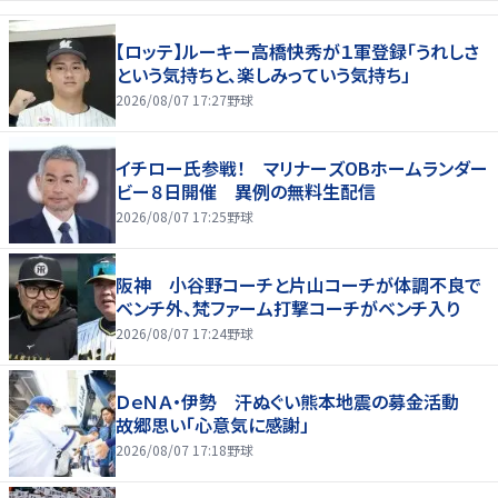
【ロッテ】ルーキー高橋快秀が１軍登録「うれしさ
という気持ちと、楽しみっていう気持ち」
2026/08/07 17:27
野球
イチロー氏参戦！ マリナーズOBホームランダー
ビー８日開催 異例の無料生配信
2026/08/07 17:25
野球
阪神 小谷野コーチと片山コーチが体調不良で
ベンチ外、梵ファーム打撃コーチがベンチ入り
2026/08/07 17:24
野球
ＤｅＮＡ・伊勢 汗ぬぐい熊本地震の募金活動
故郷思い「心意気に感謝」
2026/08/07 17:18
野球