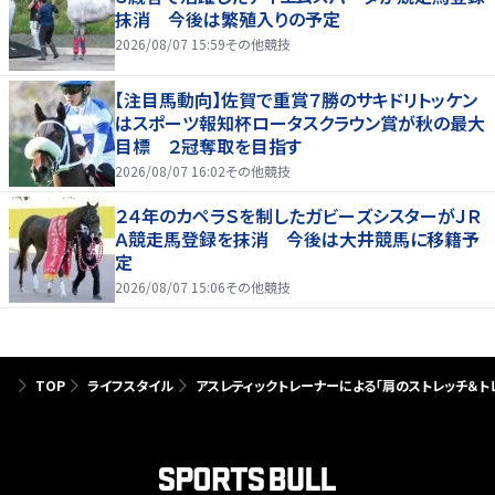
抹消 今後は繁殖入りの予定
2026/08/07 15:59
その他競技
【注目馬動向】佐賀で重賞７勝のサキドリトッケン
はスポーツ報知杯ロータスクラウン賞が秋の最大
目標 ２冠奪取を目指す
2026/08/07 16:02
その他競技
２４年のカペラＳを制したガビーズシスターがＪＲ
Ａ競走馬登録を抹消 今後は大井競馬に移籍予
定
2026/08/07 15:06
その他競技
TOP
ライフスタイル
アスレティックトレーナーによる「肩のストレッチ＆ト