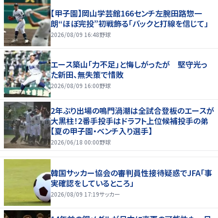
【甲子園】岡山学芸館166センチ左腕田路惣一
朗“ほぼ完投”初戦飾る「バックと打線を信じて」
2026/08/09 16:48
野球
エース築山「力不足」と悔しがったが 堅守光っ
た新田、無失策で惜敗
2026/08/09 16:00
野球
2年ぶり出場の鳴門渦潮は全試合登板のエースが
大黒柱！2番手投手はドラフト上位候補投手の弟
【夏の甲子園・ベンチ入り選手】
2026/06/18 00:00
野球
韓国サッカー協会の審判員性接待疑惑でJFA「事
実確認をしているところ」
2026/08/09 17:19
サッカー