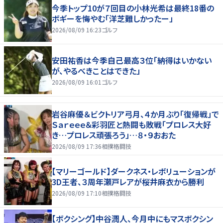
今季トップ10が７回目の小林光希は最終18番の
ボギーを悔やむ「洋芝難しかったー」
2026/08/09 16:23
ゴルフ
安田祐香は今季自己最高３位「納得はいかない
が、やるべきことはできた」
2026/08/09 16:01
ゴルフ
岩谷麻優＆ビクトリア弓月、４か月ぶり「復帰戦」で
Ｓａｒｅｅｅ＆彩羽匠と熱闘も敗戦「プロレス大好
き…プロレス頑張ろう」…８・９おおた
2026/08/09 17:36
相撲格闘技
【マリーゴールド】ダークネス・レボリューションが
3D王者、３周年瀬戸レアが桜井麻衣から勝利
2026/08/09 17:10
相撲格闘技
【ボクシング】中谷潤人、今月中にもマスボクシン