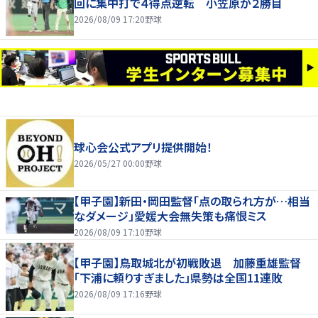
回に集中打で４得点逆転 小笠原が２勝目
2026/08/09 17:20
野球
球心会公式アプリ提供開始！
2026/05/27 00:00
野球
【甲子園】新田・岡田監督「点の取られ方が…相当
なダメージ」愛媛大会無失策も痛恨ミス
2026/08/09 17:10
野球
【甲子園】鳥取城北が初戦敗退 加藤重雄監督
「下浦に頼りすぎました」県勢は全国11連敗
2026/08/09 17:16
野球