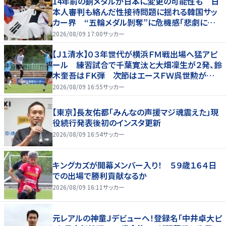
14年前の銅メダルが日本に変更の可能性も 日
本人審判も絡んだ性接待問題に揺れる韓国サッ
カー界 “五輪メダル剝奪”に危機感「悲劇に見
舞われる」
2026/08/09 17:00
サッカー
【Ｊ１清水】０３年世代が横浜ＦＭ戦出場へ猛アピ
ール 練習試合で千葉寛汰と大畑凜生が２発、鈴
木奎吾はＦＫ弾 次節はエースＦＷ呉世勲が出
場停止
2026/08/09 16:55
サッカー
【東京】長友佑都「みんなの声援マジ魂震えた」現
役続行発表後初のインスタ更新
2026/08/09 16:54
サッカー
キングカズが開幕メンバー入り！ ５９歳１６４日
での出場で勝利貢献なるか
2026/08/09 16:11
サッカー
元レアルの神童Ｊデビューへ！登録名「中井卓大ピ