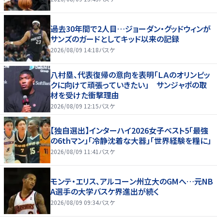
過去30年間で2人目…ジョーダン・グッドウィンが
サンズのガードとしてキッド以来の記録
2026/08/09 14:18
バスケ
八村塁、代表復帰の意向を表明「ＬＡのオリンピッ
クに向けて頑張っていきたい」 サンジャポの取
材を受けた衝撃理由
2026/08/09 12:15
バスケ
【独自選出】インターハイ2026女子ベスト5「最強
の6thマン」「冷静沈着な大器」「世界経験を糧に」
2026/08/09 11:41
バスケ
モンテ・エリス、アルコーン州立大のGMへ…元NB
A選手の大学バスケ界進出が続く
2026/08/09 09:34
バスケ