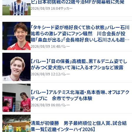
ピ」日本初挑戦の22歳今治MFが開幕戦に先発
2026/08/09 16:04
サッカー
「タキシード姿が格好良くて放心状態」バレー石川
祐希らの激レア姿にファン騒然 川合会長が投
稿「鼻血が出る」「会長格好良いし石川さんも超格
好いい」
2026/08/09 16:48
バレー
【バレー】「目の保養」高橋藍、黒Ｔ＆デニム姿でし
がみつく愛犬抱いて海に入るオフショなど披露
2026/08/09 12:12
バレー
【バレー】アルテミス北海道・鳥本香琳、オフはアク
ティブに 余市でサップも体験
2026/08/09 06:00
バレー
清風が初優勝 男子最終順位と個人賞、試合結
果一覧【近畿インターハイ2026】