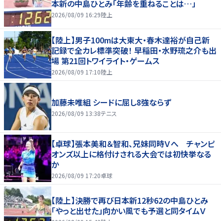
本新の中島ひとみ「年齢を重ねることは…」
2026/08/09 16:29
陸上
【陸上】男子100mは大東大・春木達裕が自己新
記録で全カレ標準突破！ 早稲田・水野琉之介も出
場 第21回トワイライト・ゲームス
2026/08/09 17:10
陸上
加藤未唯組 シードに屈し8強ならず
2026/08/09 13:38
テニス
【卓球】張本美和＆智和、兄妹同時Ｖへ チャンピ
オンズ以上に格付けされる大会では初快挙なる
か
2026/08/09 17:20
卓球
【陸上】決勝で再び日本新12秒62の中島ひとみ
「やっと出せた」向かい風でも予選と同タイムＶ