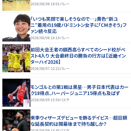
2026/08/08 18:01
バレー
「いつも笑顔で楽しそうなので…」黄色“新ユ
ニ”着用の19歳バドミントン女子に「CMきそう」フ
ァン続々反応
2026/08/08 16:10
バレー
前回大会王者の鎮西高らすべてのシード校がベ
スト4入り 大会最終日の勝負の行方は【近畿イン
ターハイ2026】
2026/08/07 22:22
バレー
モンゴルとの第1戦は黒星…男子日本代表はカー
ク18得点、ハーパージュニア15得点も及ばず
2026/08/09 15:50
バスケ
来季ウィザーズデビューを飾るデイビス…超巨額
な延長契約は開幕後まで持ち越しか？
2026/08/09 15:45
バスケ