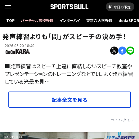
今日の予定
TOP
バーチャル高校野球
インターハイ
東京六大学野球
dodaSPO
（新しいタブ
発声練習よりも「間」がスピーチの決め手！
2026.05.20 18:40
■発声練習はスピーチ上達に直結しないスピーチ教室や
プレゼンテーションのトレーニングなどでは、よく発声練習
している光景を見…
記事全文を見る
ライフスタイル