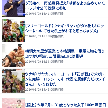
グ開始へ 再起戦見据え「感覚をより高めていく」
…ラジオ公開収録に参加
2026/08/09 16:41
相撲格闘技
【マリーゴールド】ウナギ・サヤカがダメ出し「ロッ
シーについてきたら上がれると思っちゃダメ」
2026/08/09 16:26
相撲格闘技
横綱大の里が巡業で本格調整 竜電に胸を借り
ぶつかり稽古、三段目結山には指導
2026/08/09 16:19
相撲格闘技
ウナギ・サヤカ、マリーゴールド「初参戦」でメガト
ンに完勝…ロッシー小川代表を罵倒「ただのジイ
さん」…８・９おおた
2026/08/09 15:46
相撲格闘技
【陸上】今年７月に31歳となった女子100m障害日