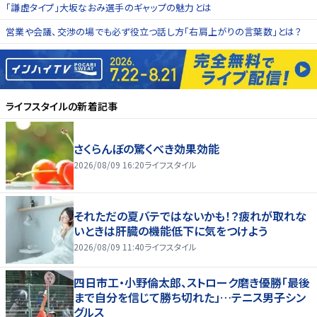
「謙虚タイプ」大坂なおみ選手のギャップの魅力とは
営業や会議、交渉の場でも必ず役立つ話し方「右肩上がりの言葉数」とは？
ライフスタイル
の新着記事
さくらんぼの驚くべき効果効能
2026/08/09 16:20
ライフスタイル
それただの夏バテではないかも！？疲れが取れな
いときは肝臓の機能低下に気をつけよう
2026/08/09 11:40
ライフスタイル
四日市工・小野倫太郎、ストローク磨き優勝「最後
まで自分を信じて勝ち切れた」…テニス男子シン
グルス