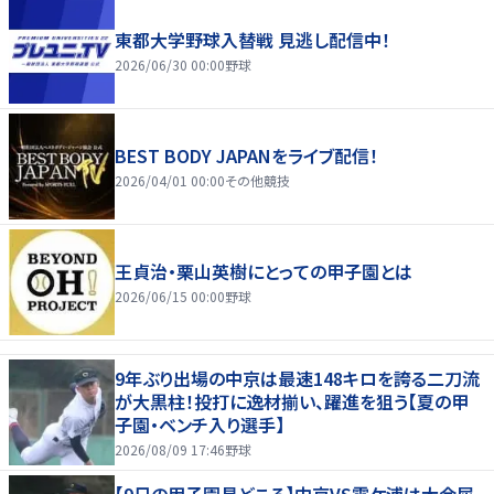
東都大学野球入替戦 見逃し配信中！
2026/06/30 00:00
野球
BEST BODY JAPANをライブ配信！
2026/04/01 00:00
その他競技
王貞治・栗山英樹にとっての甲子園とは
2026/06/15 00:00
野球
9年ぶり出場の中京は最速148キロを誇る二刀流
が大黒柱！投打に逸材揃い、躍進を狙う【夏の甲
子園・ベンチ入り選手】
2026/08/09 17:46
野球