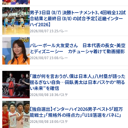
男子3日目（8/7）決勝トーナメント3、4回戦全12試
合結果と最終日（8/8）の試合予定【近畿インター
ハイ2026】
2026/08/07 15:25
バレー
バレーボール大友愛さん 日本代表の長女・美空
とディズニーシー カチューシャ着けて動画撮影
2026/08/07 15:08
バレー
「誰が何を言おうが、僕は日本人」八村塁が語った
揺るぎない自負…田臥勇太は日本バスケの“明る
い未来”を確信
2026/08/08 18:36
バスケ
【独自選出】インターハイ2026男子ベスト5「超万
能戦士」「規格外の得点力」「U18落選をバネに」
2026/08/08 18:00
バスケ