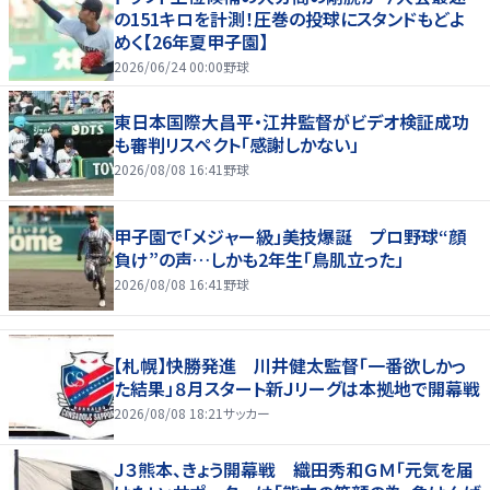
の151キロを計測！圧巻の投球にスタンドもどよ
めく【26年夏甲子園】
2026/06/24 00:00
野球
東日本国際大昌平・江井監督がビデオ検証成功
も審判リスペクト「感謝しかない」
2026/08/08 16:41
野球
甲子園で「メジャー級」美技爆誕 プロ野球“顔
負け”の声…しかも2年生「鳥肌立った」
2026/08/08 16:41
野球
【札幌】快勝発進 川井健太監督「一番欲しかっ
た結果」８月スタート新Ｊリーグは本拠地で開幕戦
2026/08/08 18:21
サッカー
Ｊ３熊本、きょう開幕戦 織田秀和ＧＭ「元気を届