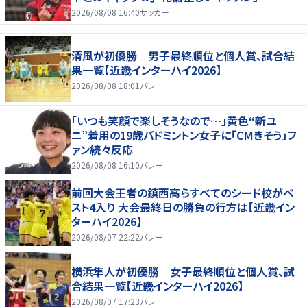
2026/08/08 16:40
サッカー
清風が初優勝 男子最終順位と個人賞、試合結
果一覧【近畿インターハイ2026】
2026/08/08 18:01
バレー
「いつも笑顔で楽しそうなので…」黄色“新ユ
ニ”着用の19歳バドミントン女子に「CMきそう」フ
ァン続々反応
2026/08/08 16:10
バレー
前回大会王者の鎮西高らすべてのシード校がベ
スト4入り 大会最終日の勝負の行方は【近畿イン
ターハイ2026】
2026/08/07 22:22
バレー
横浜隼人が初優勝 女子最終順位と個人賞、試
合結果一覧【近畿インターハイ2026】
2026/08/07 17:23
バレー