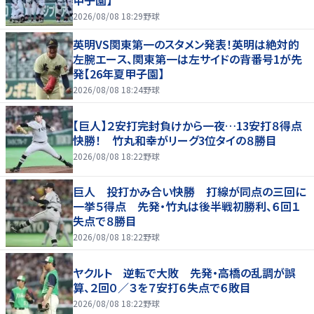
甲子園】
2026/08/08 18:29
野球
英明VS関東第一のスタメン発表！英明は絶対的
左腕エース、関東第一は左サイドの背番号1が先
発【26年夏甲子園】
2026/08/08 18:24
野球
【巨人】２安打完封負けから一夜…13安打８得点
快勝！ 竹丸和幸がリーグ3位タイの８勝目
2026/08/08 18:22
野球
巨人 投打かみ合い快勝 打線が同点の三回に
一挙５得点 先発・竹丸は後半戦初勝利、６回１
失点で８勝目
2026/08/08 18:22
野球
ヤクルト 逆転で大敗 先発・高橋の乱調が誤
算、２回０／３を７安打６失点で６敗目
2026/08/08 18:22
野球