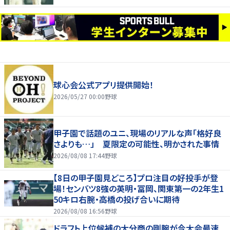
球心会公式アプリ提供開始！
2026/05/27 00:00
野球
甲子園で話題のユニ、現場のリアルな声「格好良
さよりも…」 夏限定の可能性、明かされた事情
2026/08/08 17:44
野球
【8日の甲子園見どころ】プロ注目の好投手が登
場！センバツ8強の英明・冨岡、関東第一の2年生1
50キロ右腕・高橋の投げ合いに期待
2026/08/08 16:56
野球
ドラフト上位候補の大分商の剛腕が今大会最速