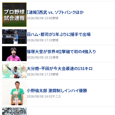
【速報】西武 vs. ソフトバンクほか
2026/08/08 15:00
野球
日ハム・郡司が1年ぶりに捕手で出場
2026/08/08 17:33
野球
篠塚大登が世界4位撃破で初の4強入り
2026/08/08 18:32
卓球
大分商・平田が今大会最速の151キロ
2026/08/08 17:19
野球
小野倫太郎 激闘制しインハイ優勝
2026/08/08 16:02
テニス