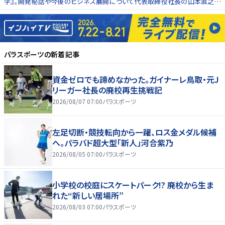
学』。開発秘話や今後のビジネス展開について代表取締役社長の山本直之氏
に話を聞いた
パラスポーツ
の新着記事
資金ゼロでも諦めなかった。ガイナーレ鳥取・元J
リーガー社長の廃校再生挑戦記
2026/08/07 07:00
パラスポーツ
左足切断・競技転向から一躍、ロス金メダル候補
へ。パラバド超大型「新人」河合紫乃
2026/08/05 07:00
パラスポーツ
小学校の校庭にスケートパーク!? 廃校から生ま
れた“新しい居場所”
2026/08/03 07:00
パラスポーツ