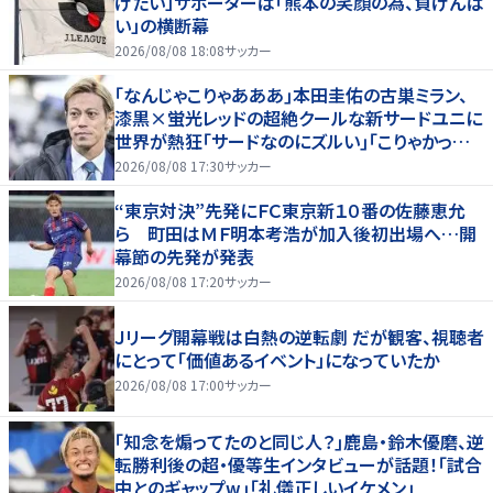
けたい」サポーターは「熊本の笑顔の為、負けんば
い」の横断幕
2026/08/08 18:08
サッカー
｢なんじゃこりゃあああ｣本田圭佑の古巣ミラン、
漆黒×蛍光レッドの超絶クールな新サードユニに
世界が熱狂｢サードなのにズルい｣｢こりゃかっけ
えわ｣
2026/08/08 17:30
サッカー
“東京対決”先発にＦＣ東京新１０番の佐藤恵允
ら 町田はＭＦ明本考浩が加入後初出場へ…開
幕節の先発が発表
2026/08/08 17:20
サッカー
Ｊリーグ開幕戦は白熱の逆転劇 だが観客、視聴者
にとって「価値あるイベント」になっていたか
2026/08/08 17:00
サッカー
｢知念を煽ってたのと同じ人？｣鹿島・鈴木優磨、逆
転勝利後の超・優等生インタビューが話題！｢試合
中とのギャップw｣｢礼儀正しいイケメン」