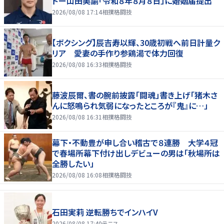
ドー山田美諭「令和８年８月８日」に婚姻届提出
2026/08/08 17:14
相撲格闘技
【ボクシング】辰吉寿以輝、30歳初戦へ前日計量ク
リア 愛妻の手作り参鶏湯で体力回復
2026/08/08 16:33
相撲格闘技
藤波辰爾、書の腕前披露「闘魂」書き上げ「猪木さ
んに怒鳴られ気弱になったところが『鬼』に…」
2026/08/08 16:31
相撲格闘技
幕下・不動豊が申し合い稽古で８連勝 大学４冠
で春場所幕下付け出しデビューの男は「秋場所は
全勝したい」
2026/08/08 16:08
相撲格闘技
石田実莉 逆転勝ちでインハイV
2026/08/08 17:40
テニス