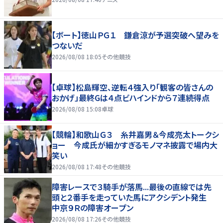
【ボート】徳山ＰＧ１ 鎌倉涼が予選突破へ望みを
つないだ
2026/08/08 18:05
その他競技
【卓球】松島輝空、逆転４強入り「観客の皆さんの
おかげ」最終Gは４点ビハインドから７連続得点
2026/08/08 15:08
卓球
【競輪】和歌山Ｇ３ 糸井嘉男＆今成亮太トークシ
ョー 今成氏が細かすぎるモノマネ披露で場内大
笑い
2026/08/08 17:48
その他競技
障害レースで３騎手が落馬...最後の直線では先
頭と２番手を走っていた馬にアクシデント発生
中京９Ｒの障害オープン
2026/08/08 17:26
その他競技