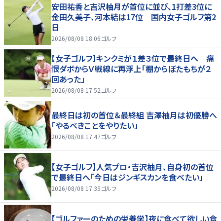
安田祐香と吉沢柚月が首位に並び、1打差3位に
金田久美子、河本結は17位 国内女子ゴルフ第2
日
2026/08/08 18:06
ゴルフ
【女子ゴルフ】キンクミが１差３位で最終日へ 痛
恨ダボからＶ戦線に再浮上「棚からぼたもちが２
回あった」
2026/08/08 17:52
ゴルフ
最終日は初の首位＆最終組 吉澤柚月は初優勝へ
「やるべきことをやりたい」
2026/08/08 17:47
ゴルフ
【女子ゴルフ】人気プロ・吉沢柚月、自身初の首位
で最終日へ「今日はジンギスカンを食べたい」
2026/08/08 17:35
ゴルフ
【ゴルファーのための栄養学】夜に食べて欲しい食