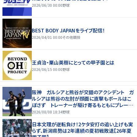
2026/06/30 00:00
野球
BEST BODY JAPANをライブ配信！
2026/04/01 00:00
その他競技
王貞治・栗山英樹にとっての甲子園とは
2026/06/15 00:00
野球
阪神 ガルシアと熊谷が交錯のアクシデント ガ
ルシアは熊谷の左肘が顔面に直撃もボールはこ
ぼさず トレーナーが駆け寄るもともにプレー続
行 直後に３連打食らう
2026/08/08 18:34
野球
日本文理が逆転負け！2ケタ安打の追い上げも実
らず、新潟県勢は2年連続の夏初戦敗退【26年夏