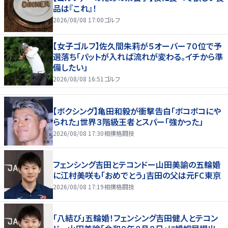
品は『これ』！
2026/08/08 17:00
ゴルフ
【女子ゴルフ】佐久間朱莉が５オーバー７０位で予
選落ち「パットが入れば流れが変わる。イチから準
備したい」
2026/08/08 16:51
ゴルフ
【ボクシング】亀田和毅が衝撃告白「ボコボコにや
られた」世界３階級王者とスパー「強かった」
2026/08/08 17:30
相撲格闘技
フェンシング吉田とテコンドー山田美諭の五輪婚
に江村美咲も「おめでとう」吉田の父は元FC東京
2026/08/08 17:19
相撲格闘技
「八結び」五輪婚！フェンシング吉田健人とテコン