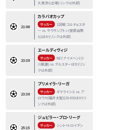
久常涼ら出場(リンクは外部)
カラバオカップ
サッカー
1回戦 コルチェスタ
21:00
ー vs. サウサンプトン(菅原由勢
ら)ほか(リンクは外部)
エールディヴィジ
サッカー
NECナイメヘン(小
23:30
川航基) vs. テルスターほか(リン
クは外部)
プリメイラ・リーガ
サッカー
ギマラインス vs. ア
23:30
ロウカ(福井太智)(26:00)ほか(リ
ンクは外部)
ジュピラー・プロ・リーグ
サッカー
シント=トロイデン
25:15