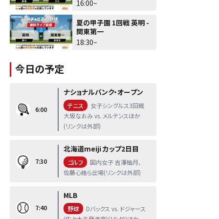
16:00~
夏の甲子園 1回戦 英明 -
関東第一
18:30~
今日の予定
ナショナルバンク・オープン
テニス
女子シングルス3回戦
6:00
大坂なおみ vs. メルテンスほか
(リンクは外部)
北海道meiji カップ2日目
7:30
ゴルフ
国内女子 吉澤柚月、
佐藤心結ら出場(リンクは外部)
MLB
7:40
野球
Dバックス vs. ドジャース
(佐々木先発予定)(10:40)ほか