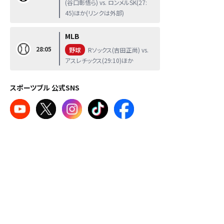
(谷口彰悟ら) vs. ロンメルSK(27:
45)ほか(リンクは外部)
MLB
28:05
野球
Rソックス(吉田正尚) vs.
アスレチックス(29:10)ほか
スポーツブル 公式SNS