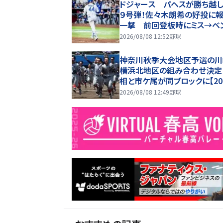
ドジャース パヘスが勝ち越し
９号弾！佐々木朗希の好投に
一撃 前回登板時にミス→ベ
で謝罪 連敗ストップへ大き
2026/08/08 12:52
野球
神奈川秋季大会地区予選の川
横浜北地区の組み合わせ決定
相と市ケ尾が同ブロックに【20
秋高校野球】
2026/08/08 12:49
野球