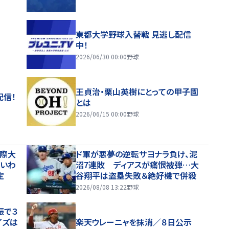
東都大学野球入替戦 見逃し配信
中！
2026/06/30 00:00
野球
王貞治・栗山英樹にとっての甲子園
配信！
とは
2026/06/15 00:00
野球
国際大
ド軍が悪夢の逆転サヨナラ負け、泥
いわ
沼7連敗 ディアスが痛恨被弾…大
定
谷翔平は盗塁失敗＆絶好機で併殺
2026/08/08 13:22
野球
振で３
イズは
楽天ウレーニャを抹消／８日公示