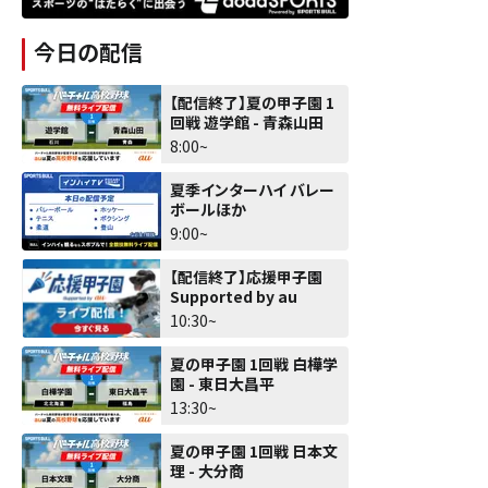
今日の配信
【配信終了】夏の甲子園 1
回戦 遊学館 - 青森山田
8:00~
夏季インターハイ バレー
ボールほか
9:00~
【配信終了】応援甲子園
Supported by au
10:30~
夏の甲子園 1回戦 白樺学
園 - 東日大昌平
13:30~
夏の甲子園 1回戦 日本文
理 - 大分商