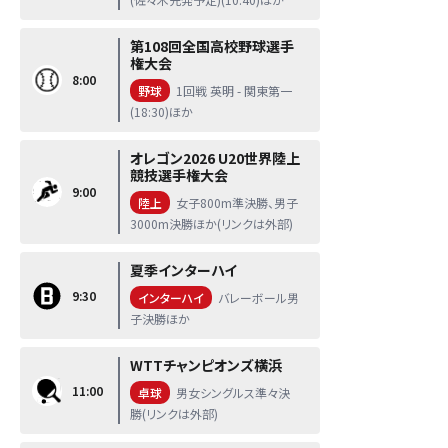
第108回全国高校野球選手
権大会
8:00
野球
1回戦 英明 - 関東第一
(18:30)ほか
オレゴン2026 U20世界陸上
競技選手権大会
9:00
陸上
女子800m準決勝、男子
3000m決勝ほか(リンクは外部)
夏季インターハイ
9:30
インターハイ
バレーボール男
子決勝ほか
WTTチャンピオンズ横浜
11:00
卓球
男女シングルス準々決
勝(リンクは外部)