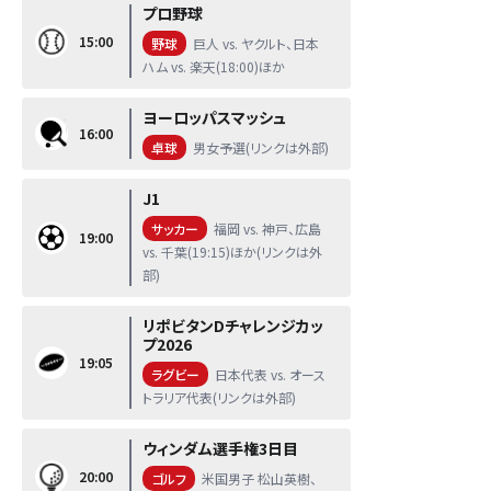
プロ野球
15:00
野球
巨人 vs. ヤクルト、日本
ハム vs. 楽天(18:00)ほか
ヨーロッパスマッシュ
16:00
卓球
男女予選(リンクは外部)
J1
サッカー
福岡 vs. 神戸、広島
19:00
vs. 千葉(19:15)ほか(リンクは外
部)
リポビタンDチャレンジカッ
プ2026
19:05
ラグビー
日本代表 vs. オース
トラリア代表(リンクは外部)
ウィンダム選手権3日目
20:00
ゴルフ
米国男子 松山英樹、