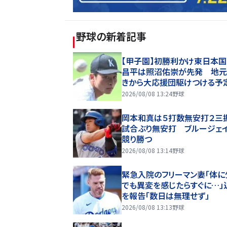
野球
の新着記事
【甲子園】初勝利かけ東日本
昌平は照沼佑崇が先発 地元
きから大応援団駆けつける予
2026/08/08 13:24
野球
岡本和真は５打数無安打２三
試合ぶり無安打 ブルージェ
競り勝つ
2026/08/08 13:14
野球
緊急入院のフリーマン妻「体に
でも異変を感じたらすぐに…」
を報告「数日は無理せず」
2026/08/08 13:13
野球