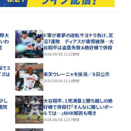
国際大
ド軍が悪夢の逆転サヨナラ負け、泥
いわ
沼7連敗 ディアスが痛恨被弾…大
定
谷翔平は盗塁失敗＆絶好機で併殺
2026/08/08 13:22
野球
振で３
イズは
楽天ウレーニャを抹消／８日公示
2026/08/08 13:14
野球
少し
大谷翔平、１死満塁と勝ち越しの絶
退院
好機で併殺打「そんなに難しいボー
ルでは…」NHK解説も嘆き
2026/08/08 12:57
野球