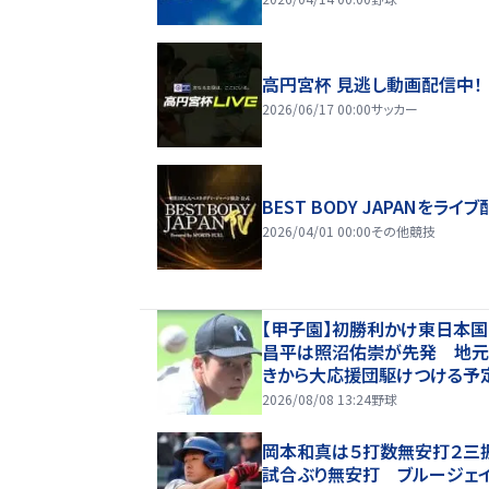
高円宮杯 見逃し動画配信中！
2026/06/17 00:00
サッカー
BEST BODY JAPANをライブ
2026/04/01 00:00
その他競技
【甲子園】初勝利かけ東日本
昌平は照沼佑崇が先発 地元
きから大応援団駆けつける予
2026/08/08 13:24
野球
岡本和真は５打数無安打２三
試合ぶり無安打 ブルージェ