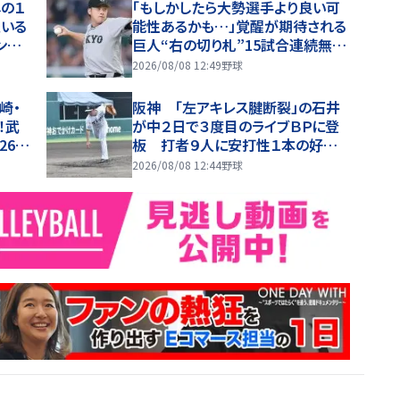
の１
「もしかしたら大勢選手より良い可
報いる
能性あるかも…」覚醒が期待される
ンチ
巨人“右の切り札”15試合連続無失
な１点
点中 圧巻の0.37「抜群の安定感を
2026/08/08 12:49
野球
持っている」
崎・
阪神 「左アキレス腱断裂」の石井
！武
が中２日で３度目のライブＢＰに登
26年
板 打者９人に安打性１本の好内
容 直球主体で空振りを量産
2026/08/08 12:44
野球