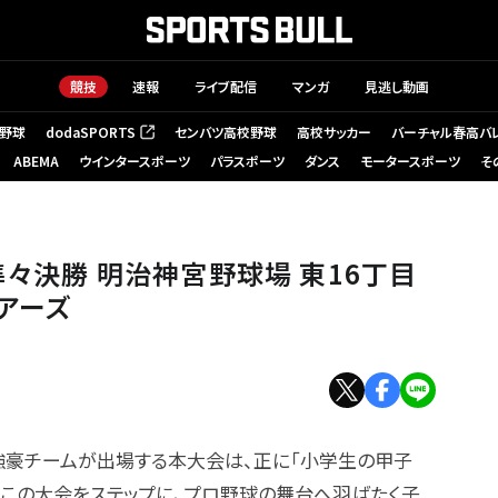
競技
速報
ライブ配信
マンガ
見逃し動画
野球
dodaSPORTS
センバツ高校野球
高校サッカー
バーチャル春高バ
（新しいタブで開く）
ABEMA
ウインタースポーツ
パラスポーツ
ダンス
モータースポーツ
そ
準々決勝 明治神宮野球場 東16丁目
ニアーズ
た強豪チームが出場する本大会は、正に「小学生の甲子
。この大会をステップに、プロ野球の舞台へ羽ばたく子