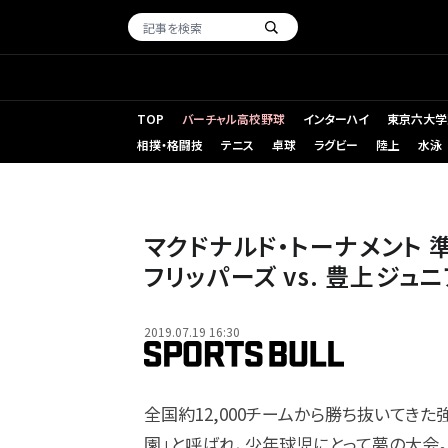
TOP
バーチャル高校野球
インターハイ
東京六大学
相撲・格闘技
テニス
卓球
ラグビー
陸上
水泳
マクドナルド・トーナメント 
フリッパーズ vs. 豊上ジュ
2019.07.19 16:30
全国約12,000チームから勝ち抜いてき
園」と呼ばれ、少年球児にとって夢の大会