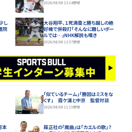
2026/08/08 13:14
野球
少し
大谷翔平、１死満塁と勝ち越しの絶
退院
好機で併殺打「そんなに難しいボー
ルでは…」NHK解説も嘆き
2026/08/08 12:57
野球
「似ているチーム」「勝因はミスをな
くす」 霞ケ浦と中京 監督対談
2026/08/08 11:15
野球
河本
履正社の「魔曲」は「カエルの歌」？