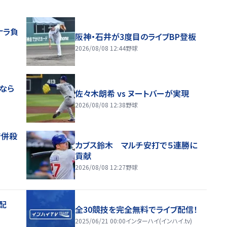
ナラ負
阪神・石井が3度目のライブBP登板
2026/08/08 12:44
野球
目なら
佐々木朗希 vs ヌートバーが実現
2026/08/08 12:38
野球
で併殺
カブス鈴木 マルチ安打で５連勝に
貢献
2026/08/08 12:27
野球
配
全30競技を完全無料でライブ配信！
2025/06/21 00:00
インターハイ(インハイ.tv)