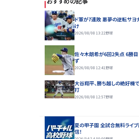
おすすめの記事
ド軍が7連敗 悪夢の逆転サヨ
け
2026/08/08 13:22
野球
佐々木朗希が6回2失点 6勝
ず
2026/08/08 12:41
野球
大谷翔平、勝ち越しの絶好機
打
2026/08/08 12:57
野球
夏の甲子園 全試合無料ライブ
信！
2026/04/14 00:00
野球