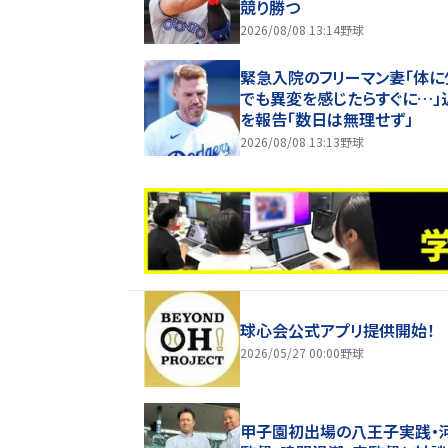
競り勝つ
2026/08/08 13:14
野球
緊急入院のフリーマン妻「体に
でも異変を感じたらすぐに…」
を報告「数日は無理せず」
2026/08/08 13:13
野球
球心会公式アプリ提供開始！
2026/05/27 00:00
野球
甲子園初出場の八王子実践・