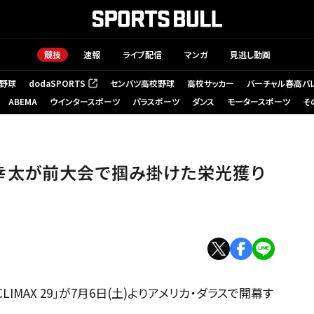
競技
速報
ライブ配信
マンガ
見逃し動画
野球
dodaSPORTS
センバツ高校野球
高校サッカー
バーチャル春高バ
（新しいタブで開く）
ABEMA
ウインタースポーツ
パラスポーツ
ダンス
モータースポーツ
そ
幸太が前大会で掴み掛けた栄光獲り
IMAX 29」が7月6日(土)よりアメリカ・ダラスで開幕す