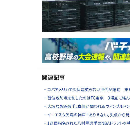
関連記事
コパアメリカで久保建英ら若い世代が躍動 東
首位攻防戦を制したのはFC東京 3得点に絡
大坂なおみ選手、真価が問われるウィンブルド
イニエスタ欠場の神戸 「ありえない」失点から
1巡目指名された八村塁選手のNBAドラフトを