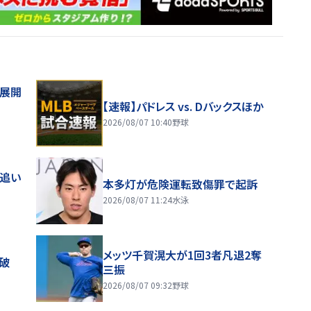
舗展開
【速報】パドレス vs. Dバックスほか
2026/08/07 10:40
野球
度追い
本多灯が危険運転致傷罪で起訴
2026/08/07 11:24
水泳
メッツ千賀滉大が1回3者凡退2奪
破
三振
2026/08/07 09:32
野球