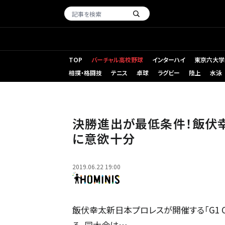
TOP
バーチャル高校野球
インターハイ
東京六大学
相撲・格闘技
テニス
卓球
ラグビー
陸上
水泳
決勝進出が最低条件！飯伏
に意欲十分
2019.06.22 19:00
飯伏幸太新日本プロレスが開催する「G1 CL
る。同大会は…