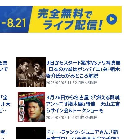
拓真
９日からスタート猪木VSアリ写真展
いで
「日本のお盆はボンバイエ」弟・猪木
啓介氏らがみどころ解説
2026/08/07 11:52
相撲・格闘技
「全
８月26日から名古屋で「燃える闘魂
ール大
アントニオ猪木展」開催 天山広吉
ビー
らサイン会＆トークショーも
2026/08/07 10:13
相撲・格闘技
者」
ドリー・ファンク・ジュニアさん、「新
…
日本プロレス」後楽園大会で追悼１