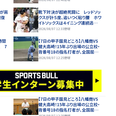
ンが肩
靴下対決が超絶死闘に レッドソッ
戦復
クスが計５度、追いつく粘り腰 ホワ
イトソックスは４イニング連続逃げ
切り失敗
2026/08/07 12:33
野球
時間
【7日の甲子園見どころ】八幡商VS
 7
健大高崎！15年ぶり出場の公立校・
背番号18の指名打者が、全国屈指
の投手陣に挑む
2026/08/07 12:25
野球
【7日の甲子園見どころ】八幡商VS
健大高崎！15年ぶり出場の公立校・
背番号18の指名打者が、全国屈指
の投手陣に挑む
2026/08/07 12:25
野球