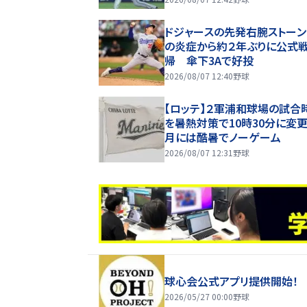
ドジャースの先発右腕ストー
の炎症から約２年ぶりに公式
帰 傘下3Aで好投
2026/08/07 12:40
野球
【ロッテ】２軍浦和球場の試合
を暑熱対策で10時30分に変更
月には酷暑でノーゲーム
2026/08/07 12:31
野球
球心会公式アプリ提供開始！
2026/05/27 00:00
野球