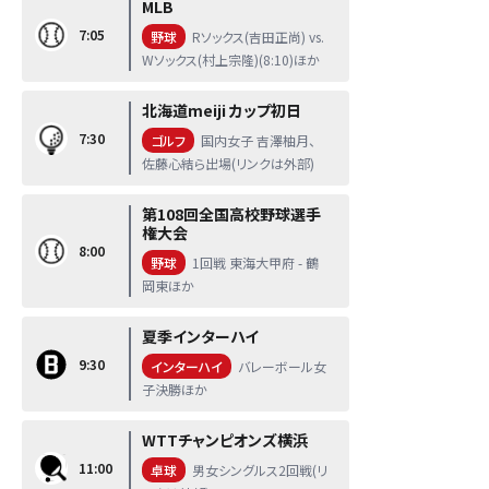
MLB
7:05
野球
Rソックス(吉田正尚) vs.
Wソックス(村上宗隆)(8:10)ほか
北海道meiji カップ初日
7:30
ゴルフ
国内女子 吉澤柚月、
佐藤心結ら出場(リンクは外部)
第108回全国高校野球選手
権大会
8:00
野球
1回戦 東海大甲府 - 鶴
岡東ほか
夏季インターハイ
9:30
インターハイ
バレーボール女
子決勝ほか
WTTチャンピオンズ横浜
11:00
卓球
男女シングルス2回戦(リ