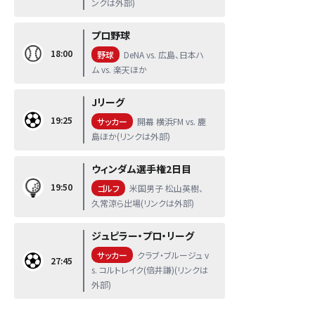
ンクは外部)
プロ野球
18:00
野球
DeNA vs. 広島、日本ハ
ム vs. 楽天ほか
Jリーグ
19:25
サッカー
開幕 横浜FM vs. 鹿
島ほか(リンクは外部)
ウィンダム選手権2日目
19:50
ゴルフ
米国男子 松山英樹、
久常涼ら出場(リンクは外部)
ジュピラー・プロ・リーグ
サッカー
クラブ・ブルージュ v
27:45
s. コルトレイク(倍井謙)(リンクは
外部)