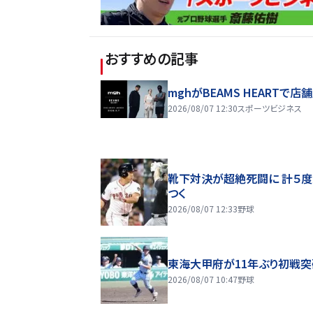
おすすめの記事
mghがBEAMS HEARTで店
2026/08/07 12:30
スポーツビジネス
靴下対決が超絶死闘に 計５
つく
2026/08/07 12:33
野球
東海大甲府が11年ぶり初戦突
2026/08/07 10:47
野球