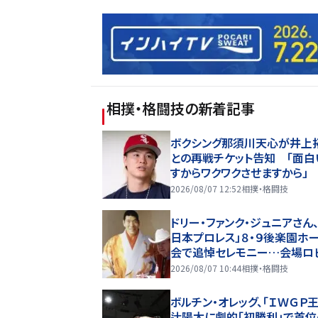
相撲・格闘技
の新着記事
ボクシング那須川天心が井上
との再戦チケット告知 「面白
すからワクワクさせますから」
2026/08/07 12:52
相撲・格闘技
ドリー・ファンク・ジュニアさん、
日本プロレス」８・９後楽園ホ
会で追悼セレモニー…会場ロ
に献花台を設置
2026/08/07 10:44
相撲・格闘技
ボルチン・オレッグ、「ＩＷＧＰ王
辻陽太に劇的「初勝利」で首位