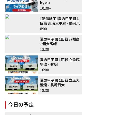
by au
10:30~
【配信終了】夏の甲子園 1
回戦 東海大甲府 - 鶴岡東
8:00
夏の甲子園 1回戦 八幡商
- 健大高崎
13:30
夏の甲子園 1回戦 立命館
宇治 - 有明
16:00
夏の甲子園 1回戦 立正大
淞南 - 長崎日大
18:30
今日の予定