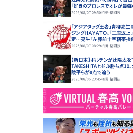
「好きのプロレスでオレが最強
手になりたいから！」…８・６後
2026/08/07 09:50
相撲・格闘技
全成績
「アジアタッグ王者」青柳亮生
ジングＨＡＹＡＴＯ、「王座返上
定…亮生「左膝前十字靭帯損
場で
2026/08/07 08:29
相撲・格闘技
【新日本】ボルチンが辻陽太を
TAKESHITAと並ぶ勝ち点10
陵平らが8点で追う
2026/08/06 23:45
相撲・格闘技