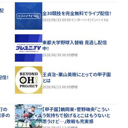
配
全30競技を完全無料でライブ配信！
2025/06/23 00:00
インターハイ(インハイ.tv)
東都大学野球入替戦 見逃し配信
中！
2026/06/30 00:00
野球
王貞治・栗山英樹にとっての甲子園
配信！
とは
2026/06/15 00:00
野球
打の
【甲子園】鶴岡東・菅野琳央「こうい
選手の
う気持ちで投げるとこはもうないと
思うけど…」敗戦も充実感
2026/08/07 12:40
野球