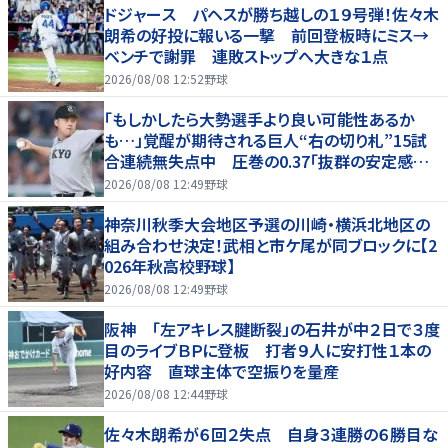
ドジャース パヘスが勝ち越しの１９号弾！佐々木
朗希の好投に報いる一撃 前回登板時にミス→
ベンチで謝罪 連敗ストップへ大きな１点
2026/08/08 12:52
野球
「もしかしたら大勢選手より良い可能性あるか
も…」覚醒が期待される巨人“右の切り札”15試
合連続無失点中 圧巻の0.37「抜群の安定感を
持っている」
2026/08/08 12:49
野球
神奈川秋季大会地区予選の川崎・横浜北地区の
組み合わせ決定！武相と市ケ尾が同ブロックに【2
026年秋高校野球】
2026/08/08 12:49
野球
阪神 「左アキレス腱断裂」の石井が中２日で３度
目のライブＢＰに登板 打者９人に安打性１本の
好内容 直球主体で空振りを量産
2026/08/08 12:44
野球
佐々木朗希が６回２失点 自身３連勝の６勝目な