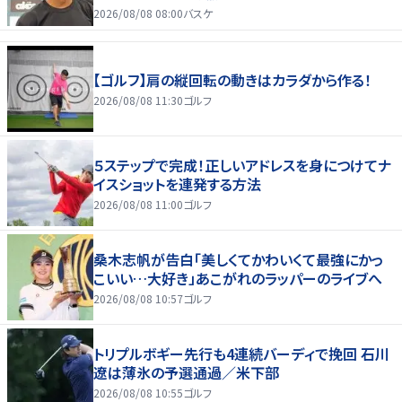
2026/08/08 08:00
バスケ
【ゴルフ】肩の縦回転の動きはカラダから作る！
2026/08/08 11:30
ゴルフ
５ステップで完成！正しいアドレスを身につけてナ
イスショットを連発する方法
2026/08/08 11:00
ゴルフ
桑木志帆が告白「美しくてかわいくて最強にかっ
こいい…大好き」あこがれのラッパーのライブへ
2026/08/08 10:57
ゴルフ
トリプルボギー先行も4連続バーディで挽回 石川
遼は薄氷の予選通過／米下部
2026/08/08 10:55
ゴルフ