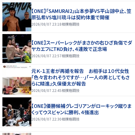
【ONE】「SAMURAI2」山本歩夢VS平山諒中止、笠
原弘希VS塩川琉斗は契約体重で開催
2026/08/07 23:18
相撲格闘技
【ONE】スーパーレックがまさかの右ひざ負傷でダ
ヤカエフにTKO負け、４連敗で正念場
2026/08/07 22:57
相撲格闘技
元Ｋ-１王者が再婚を報告 お相手は１０代女性
「色々言われそうですが…」「一人の男としてもさ
らに精進」久保優太が報告
2026/08/07 22:45
相撲格闘技
【ONE】優勝候補グレゴリアンがローキック蹴りま
くってウスビャンに勝利、４強進出
2026/08/07 22:30
相撲格闘技