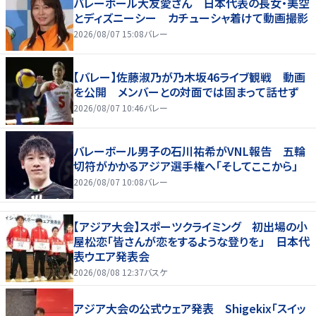
バレーボール大友愛さん 日本代表の長女・美空
とディズニーシー カチューシャ着けて動画撮影
2026/08/07 15:08
バレー
【バレー】佐藤淑乃が乃木坂46ライブ観戦 動画
を公開 メンバーとの対面では固まって話せず
2026/08/07 10:46
バレー
バレーボール男子の石川祐希がVNL報告 五輪
切符がかかるアジア選手権へ「そしてここから」
2026/08/07 10:08
バレー
【アジア大会】スポーツクライミング 初出場の小
屋松恋「皆さんが恋をするような登りを」 日本代
表ウエア発表会
2026/08/08 12:37
バスケ
アジア大会の公式ウェア発表 Shigekix「スイッ