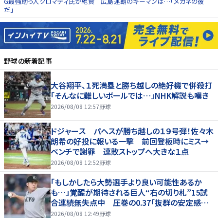
G最強助っ人クロマティ氏が絶賛 広島連覇のキーマンは…「メガネの彼
だ」
野球
の新着記事
大谷翔平、１死満塁と勝ち越しの絶好機で併殺打
「そんなに難しいボールでは…」NHK解説も嘆き
2026/08/08 12:57
野球
ドジャース パヘスが勝ち越しの１９号弾！佐々木
朗希の好投に報いる一撃 前回登板時にミス→
ベンチで謝罪 連敗ストップへ大きな１点
2026/08/08 12:52
野球
「もしかしたら大勢選手より良い可能性あるか
も…」覚醒が期待される巨人“右の切り札”15試
合連続無失点中 圧巻の0.37「抜群の安定感を
持っている」
2026/08/08 12:49
野球