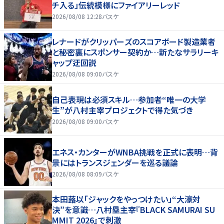
チ入る」伝統模様にファイアリーレッド
2026/08/08 12:28
バスケ
レナードがクリッパーズのスコアボード製造業者
と秘密裏にスポンサー契約か‬…新たなサラリーキ
ャップ迂回説
2026/08/08 09:00
バスケ
自己表現は必須スキル…参加者“唯一の大学
生”が八村主宰プロジェクトで得た気づき
2026/08/08 09:00
バスケ
エネス・カンターがWNBA挑戦を正式に表明…背
景にはトランスジェンダーを巡る議論
2026/08/08 08:09
バスケ
本田蕗以「ジャックをやっつけたい」“大濠対
決”を意識…八村塁主宰『BLACK SAMURAI SU
MMIT 2026』で刺激