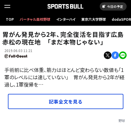
今日の予定
TOP
バーチャル高校野球
インターハイ
東京六大学野球
dodaSPO
広島・赤松真人【写真：橋本健吾】
（新しいタブ
胃がん発見から2年、完全復活を目指す広島
赤松の現在地 「まだ本物じゃない」
2019.06.03 11:21
手術前に比べ体重、筋力はほとんど変わらない数値も「1
軍のレベルには達していない」 胃がん発見から2年が経
過し、1軍復帰を…
記事全文を見る
野球