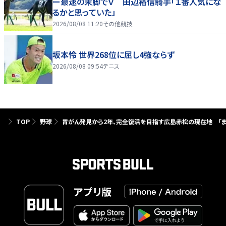
ー最速の末脚でＶ 田辺裕信騎手「１番人気にな
るかと思っていた」
2026/08/08 11:20
その他競技
坂本怜 世界268位に屈し4強ならず
2026/08/08 09:54
テニス
TOP
野球
胃がん発見から2年、完全復活を目指す広島赤松の現在地 「ま
アプリ版