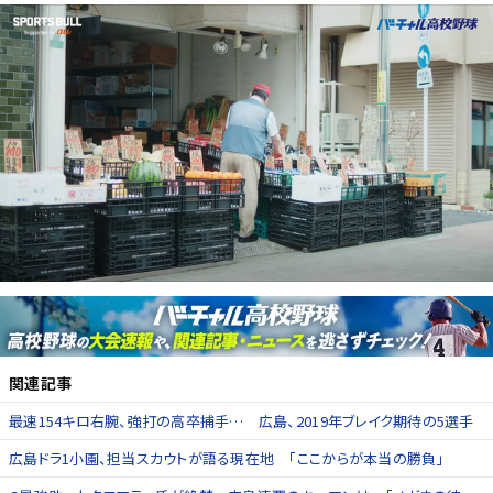
関連記事
最速154キロ右腕、強打の高卒捕手… 広島、2019年ブレイク期待の5選手
広島ドラ1小園、担当スカウトが語る現在地 「ここからが本当の勝負」