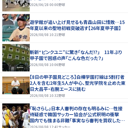
2026/06/28 00:00
野球
遊学館が追い上げ見せるも青森山田に惜敗…15
年夏以来の聖地初戦突破逃す【26年夏甲子園】
2026/08/08 10:21
野球
斬新“ピンクユニ”に驚き「なんだ!?」 11年ぶり
甲子園で困惑の声「こんな色だった？」
2026/08/08 10:06
野球
【8日の甲子園見どころ】白樺学園打線は5割打者
2人を含む2年生5人が中心、聖光学院を止めた東
日大昌平・右腕エースに挑む
2026/08/08 10:32
野球
「恥さらし」日本人審判の存在も明るみに…性接
待疑惑で韓国サッカー協会が公式釈明の衝撃
国内でも強まる非難「事実なら審判を買収したこ
とになる」
2026/08/08 12:41
サッカー