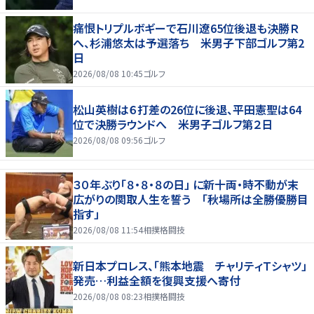
痛恨トリプルボギーで石川遼65位後退も決勝Ｒ
へ、杉浦悠太は予選落ち 米男子下部ゴルフ第2
日
2026/08/08 10:45
ゴルフ
松山英樹は６打差の26位に後退、平田憲聖は64
位で決勝ラウンドへ 米男子ゴルフ第２日
2026/08/08 09:56
ゴルフ
３０年ぶり「８・８・８の日」 に新十両・時不動が末
広がりの関取人生を誓う 「秋場所は全勝優勝目
指す」
2026/08/08 11:54
相撲格闘技
新日本プロレス、「熊本地震 チャリティＴシャツ」
発売…利益全額を復興支援へ寄付
2026/08/08 08:23
相撲格闘技