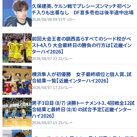
久保建英、ケルン戦でプレシーズンマッチ初ベン
チ入りも出番なし DF喜多壱也は後半途中出場
2026/08/08 09:55
サッカー
前回大会王者の鎮西高らすべてのシード校がベ
スト4入り 大会最終日の勝負の行方は【近畿イン
ターハイ2026】
2026/08/07 22:22
バレー
横浜隼人が初優勝 女子最終順位と個人賞、試
合結果一覧【近畿インターハイ2026】
2026/08/07 17:23
バレー
男子3日目（8/7）決勝トーナメント3、4回戦全12試
合結果と最終日（8/8）の試合予定【近畿インター
ハイ2026】
2026/08/07 15:25
バレー