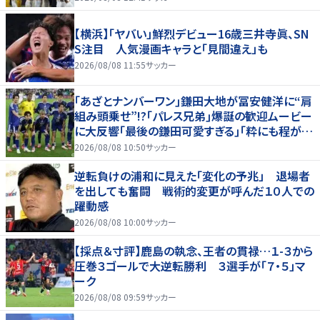
【横浜】「ヤバい」鮮烈デビュー16歳三井寺眞、SN
S注目 人気漫画キャラと「見間違え」も
2026/08/08 11:55
サッカー
｢あざとナンバーワン｣鎌田大地が冨安健洋に“肩
組み頭乗せ”!?｢パレス兄弟｣爆誕の歓迎ムービー
に大反響｢最後の鎌田可愛すぎる｣｢粋にも程があ
る！」
2026/08/08 10:50
サッカー
逆転負けの浦和に見えた「変化の予兆」 退場者
を出しても奮闘 戦術的変更が呼んだ１０人での
躍動感
2026/08/08 10:00
サッカー
【採点＆寸評】鹿島の執念、王者の貫禄…１-３から
圧巻３ゴールで大逆転勝利 ３選手が「７・５」マ
ーク
2026/08/08 09:59
サッカー