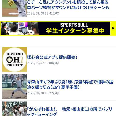
らず 右足にアクシデントも続投して踏ん張る
ロバーツ監督がマウンドに駆けつけるシーンも
2026/08/08 12:41
野球
球心会公式アプリ提供開始！
2026/05/27 00:00
野球
青森山田が2年ぶり夏1勝、序盤6得点で相手の猛
追を振り切る【26年夏甲子園】
2026/08/08 10:22
野球
「がんばれ福山！」 地元・福山市11カ所でパブリ
ックビューイング