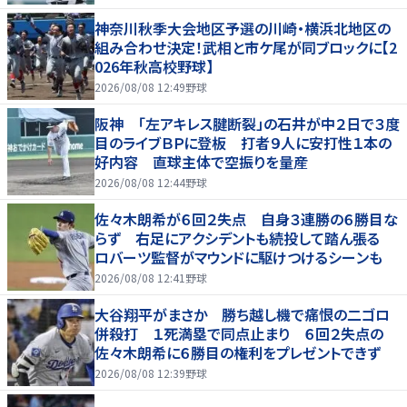
神奈川秋季大会地区予選の川崎・横浜北地区の
組み合わせ決定！武相と市ケ尾が同ブロックに【2
026年秋高校野球】
2026/08/08 12:49
野球
阪神 「左アキレス腱断裂」の石井が中２日で３度
目のライブＢＰに登板 打者９人に安打性１本の
好内容 直球主体で空振りを量産
2026/08/08 12:44
野球
佐々木朗希が６回２失点 自身３連勝の６勝目な
らず 右足にアクシデントも続投して踏ん張る
ロバーツ監督がマウンドに駆けつけるシーンも
2026/08/08 12:41
野球
大谷翔平がまさか 勝ち越し機で痛恨の二ゴロ
併殺打 １死満塁で同点止まり ６回２失点の
佐々木朗希に６勝目の権利をプレゼントできず
2026/08/08 12:39
野球