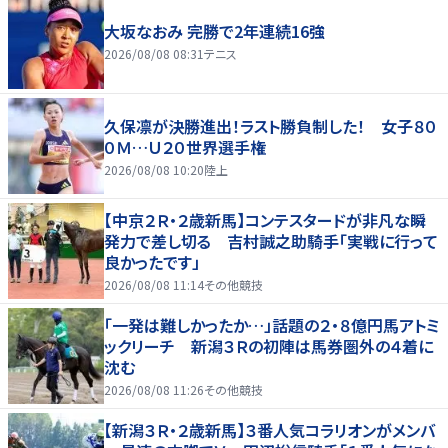
大坂なおみ 完勝で2年連続16強
2026/08/08 08:31
テニス
久保凛が決勝進出！ラスト勝負制した！ 女子８０
０Ｍ…Ｕ２０世界選手権
2026/08/08 10:20
陸上
【中京２Ｒ・２歳新馬】コンテスタードが非凡な瞬
発力で差し切る 吉村誠之助騎手「実戦に行って
良かったです」
2026/08/08 11:14
その他競技
「一発は難しかったか…」話題の２・８億円馬アトミ
ックリーチ 新潟３Ｒの初陣は馬券圏外の４着に
沈む
2026/08/08 11:26
その他競技
【新潟３Ｒ・２歳新馬】３番人気コラリオンがメンバ