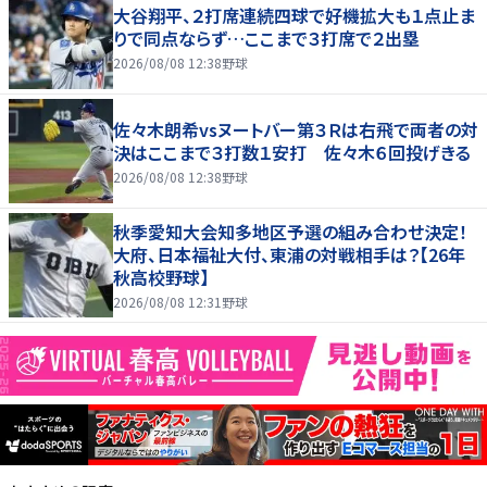
大谷翔平、２打席連続四球で好機拡大も１点止ま
りで同点ならず…ここまで３打席で２出塁
2026/08/08 12:38
野球
佐々木朗希vsヌートバー第３Ｒは右飛で両者の対
決はここまで３打数１安打 佐々木６回投げきる
2026/08/08 12:38
野球
秋季愛知大会知多地区予選の組み合わせ決定！
大府、日本福祉大付、東浦の対戦相手は？【26年
秋高校野球】
2026/08/08 12:31
野球