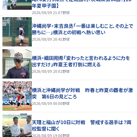
年夏甲子園】
2026/08/09 21:07
野球
沖縄尚学・末吉良丞「一番は楽しむこと、その上で
勝ちに…」横浜との初戦へ熱い思い
2026/08/09 20:41
野球
横浜・織田翔希「変わったと言われるように力を
出すだけ」昨夏王者打倒に燃える
2026/08/09 20:02
野球
横浜と沖縄尚学が対戦 昨春と昨夏の覇者が激
突 第6日の見どころ
2026/08/09 00:00
野球
天理と福山が10日に対戦 警戒する選手は？両
校監督に聞く
2026/08/09 19:00
野球