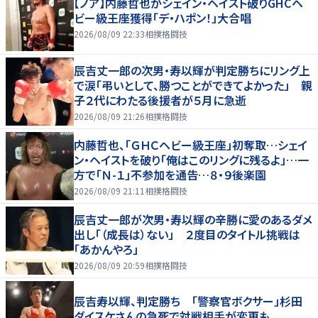
【ノア】内藤哲也がシェイン・ヘイスト破りGHCヘ
ビー級王座獲得「デ・ハポン！」大合唱
2026/08/09 22:33
相撲格闘技
辰吉丈一郎の次男・寿以輝が判定勝ちにリング上
で涙「弔いとして、勝つことができてよかった」 親
子２代にわたる後援者が５月に急逝
2026/08/09 21:26
相撲格闘技
内藤哲也、「ＧＨＣヘビー級王座」初奪取…シェイ
ン・ヘイストを破り「俺はこのリングに残るよ」…一
方で「Ｎ-１」不参加を通告…８・９後楽園
2026/08/09 21:11
相撲格闘技
辰吉丈一郎が次男・寿以輝の辛勝に愛のあるダメ
出し「（成長は）ない」 ２度目のタイトル挑戦は
「あかんやろ」
2026/08/09 20:59
相撲格闘技
辰吉寿以輝、判定勝ち 「警察官ボクサー」杉田
ダイスケさんの急死で対戦相手が変更も