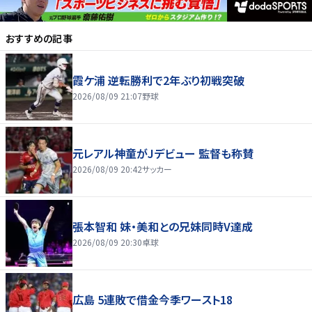
おすすめの記事
霞ケ浦 逆転勝利で2年ぶり初戦突破
2026/08/09 21:07
野球
元レアル神童がJデビュー 監督も称賛
2026/08/09 20:42
サッカー
張本智和 妹・美和との兄妹同時V達成
2026/08/09 20:30
卓球
広島 5連敗で借金今季ワースト18