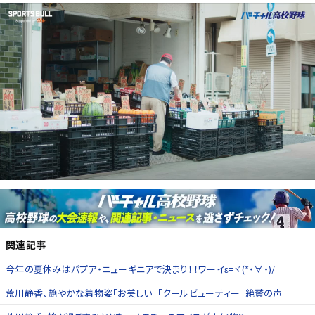
関連記事
今年の夏休みはパプア・ニューギニアで決まり！！ワーイε=ヾ(*・∀・)/
荒川静香、艶やかな着物姿「お美しい」「クールビューティー」絶賛の声