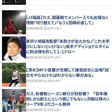
【J3福島】カズ、開幕戦でメンバー入りも出場なく
惜敗「切り替えて」「もう１回締め直して」
2026/08/09 22:13
サッカー
東京Ｖ城福浩監督「未熟さが出たかな」「これを学
びにしないといけない」後半アディショナルタイム
に同点弾を許して１-１ドロー
2026/08/09 22:02
サッカー
【清水】MF小泉慶が志願して練習試合に出場「試
合をやらなければわからない事がある」
2026/08/09 21:43
サッカー
カズ、秋春制シーズン移行が好影響？ 「百年構
想Ｌから新たにという感じでもない」次戦以降のＪ
リーグ９年ぶりゴール期待
2026/08/09 21:37
サッカー