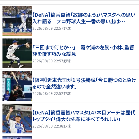
【DeNA】筒香嘉智「故郷のよう」ハマスタへの思い
入れ語る プロ野球人生一番の思い出は…
2026/08/09 22:57
野球
「三回まで何とか…」 霞ケ浦の左腕・小林、監督
評を覆す巧みな緩急
2026/08/09 22:57
野球
【阪神】近本光司が１号決勝弾「今日勝つのと負け
るので全然違います」
2026/08/09 22:52
野球
【DeNA】筒香嘉智ハマスタ147本目アーチは歴代
トップタイ「偉大な先輩に並べてうれしい」
2026/08/09 22:38
野球