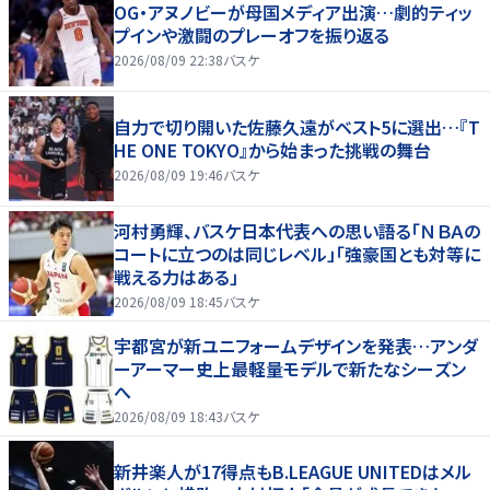
OG・アヌノビーが母国メディア出演…劇的ティッ
プインや激闘のプレーオフを振り返る
2026/08/09 22:38
バスケ
自力で切り開いた佐藤久遠がベスト5に選出…『T
HE ONE TOKYO』から始まった挑戦の舞台
2026/08/09 19:46
バスケ
河村勇輝、バスケ日本代表への思い語る「ＮＢＡの
コートに立つのは同じレベル」「強豪国とも対等に
戦える力はある」
2026/08/09 18:45
バスケ
宇都宮が新ユニフォームデザインを発表…アンダ
ーアーマー史上最軽量モデルで新たなシーズン
へ
2026/08/09 18:43
バスケ
新井楽人が17得点もB.LEAGUE UNITEDはメル