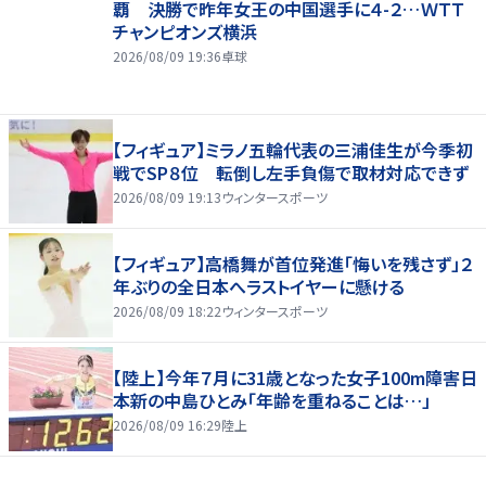
覇 決勝で昨年女王の中国選手に４-２…ＷＴＴ
チャンピオンズ横浜
2026/08/09 19:36
卓球
【フィギュア】ミラノ五輪代表の三浦佳生が今季初
戦でSP８位 転倒し左手負傷で取材対応できず
2026/08/09 19:13
ウィンタースポーツ
【フィギュア】高橋舞が首位発進「悔いを残さず」２
年ぶりの全日本へラストイヤーに懸ける
2026/08/09 18:22
ウィンタースポーツ
【陸上】今年７月に31歳となった女子100m障害日
本新の中島ひとみ「年齢を重ねることは…」
2026/08/09 16:29
陸上