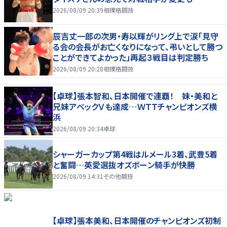
2026/08/09 20:39
相撲格闘技
辰吉丈一郎の次男・寿以輝がリング上で涙「見守
る会の会長がお亡くなりになって、弔いとして勝つ
ことができてよかった」再起３戦目は判定勝ち
2026/08/09 20:28
相撲格闘技
【卓球】張本智和、日本開催で連覇！ 妹・美和と
兄妹アベックＶも達成…ＷＴＴチャンピオンズ横
浜
2026/08/09 20:34
卓球
シャーガーカップ第4戦はルメール3着、武豊5着
と奮闘…英愛選抜オズボーン騎手が快勝
2026/08/09 14:31
その他競技
【卓球】張本美和、日本開催のチャンピオンズ初制