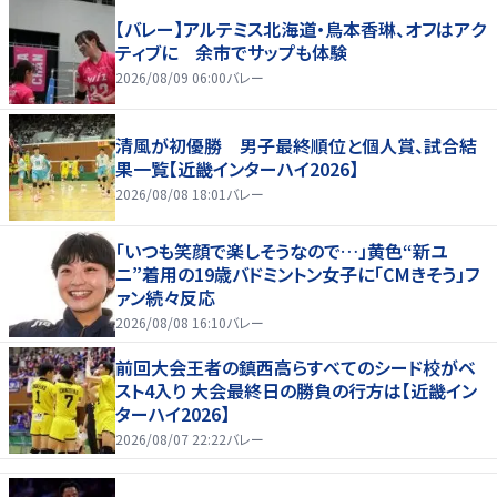
【バレー】アルテミス北海道・鳥本香琳、オフはアク
ティブに 余市でサップも体験
2026/08/09 06:00
バレー
清風が初優勝 男子最終順位と個人賞、試合結
果一覧【近畿インターハイ2026】
2026/08/08 18:01
バレー
「いつも笑顔で楽しそうなので…」黄色“新ユ
ニ”着用の19歳バドミントン女子に「CMきそう」フ
ァン続々反応
2026/08/08 16:10
バレー
前回大会王者の鎮西高らすべてのシード校がベ
スト4入り 大会最終日の勝負の行方は【近畿イン
ターハイ2026】
2026/08/07 22:22
バレー