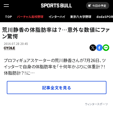
今日の予定
TOP
バーチャル高校野球
インターハイ
東京六大学野球
dodaSPO
荒川静香 参考画像（2013年10月5日）(c) Getty Images
（新しいタブ
荒川静香の体脂肪率は？…意外な数値にファ
ン驚愕
2016.07.28 20:45
プロフィギュアスケーターの荒川静香さんが7月26日、ツ
イッターで自身の体脂肪率を「十何年かぶりに体重計？！
体脂肪計？！に…
記事全文を見る
ウィンタースポーツ