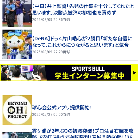
【中日】井上監督「先発の仕事を十分してくれたと
思います」決勝点被弾の柳裕也を責めず
2026/08/09 22:36
野球
【DeNA】ドラ４片山皓心が２勝目「新たな自信に
なって、これからにつながると思います」と気合
2026/08/09 22:29
野球
球心会公式アプリ提供開始！
2026/05/27 00:00
野球
霞ケ浦が2年ぶりの初戦突破！プロ注目右腕を攻
略、6安打5得点で逆転勝利！茨城県勢60勝！【26