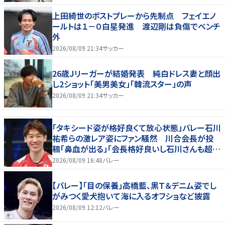
上田綺世のポストプレーから先制点 フェイエノ
ールトは１－０白星発進 渡辺剛は負傷でベンチ
外
2026/08/09 21:34
サッカー
26歳Ｊリーガーが結婚発表 純白ドレス妻と顔出
し2ショット「美男美女」「韓流スター」の声
2026/08/09 21:34
サッカー
「タキシード姿が格好良くて放心状態」バレー石川
祐希らの激レア姿にファン騒然 川合会長が投
稿「鼻血が出る」「会長格好良いし石川さんも超格
好いい」
2026/08/09 16:48
バレー
【バレー】「目の保養」高橋藍、黒Ｔ＆デニム姿でし
がみつく愛犬抱いて海に入るオフショなど披露
2026/08/09 12:12
バレー