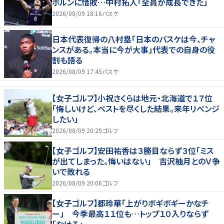
ボルンに惜敗…中村拓人「全員が成長できた」
2026/08/09 18:16
バスケ
日本代表復帰の八村塁「日本のバスケは今、チャ
ンスがある。本当に今が大事」代表での自身の役
割も語る
2026/08/09 17:45
バスケ
【女子ゴルフ】小祝さくらは地元・北海道で１７位
「悔しいけど、ベストを尽くした結果。来年リベンジ
したい」
2026/08/09 20:29
ゴルフ
【女子ゴルフ】安田祐香は３勝目ならず３位「ミス
が出てしまった。悔いはない」 吉沢柚月とのＶ争
いで敗れる
2026/08/09 20:06
ゴルフ
【女子ゴルフ】都玲華「上がりボギボギーかなチ
ー」 今季最高１１位も…トップ１０入りならず
「なける」