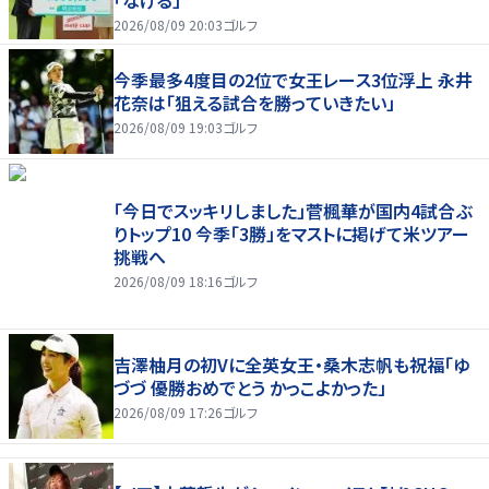
2026/08/09 20:03
ゴルフ
今季最多4度目の2位で女王レース3位浮上 永井
花奈は「狙える試合を勝っていきたい」
2026/08/09 19:03
ゴルフ
「今日でスッキリしました」菅楓華が国内4試合ぶ
りトップ10 今季「3勝」をマストに掲げて米ツアー
挑戦へ
2026/08/09 18:16
ゴルフ
吉澤柚月の初Vに全英女王・桑木志帆も祝福「ゆ
づづ 優勝おめでとう かっこよかった」
2026/08/09 17:26
ゴルフ