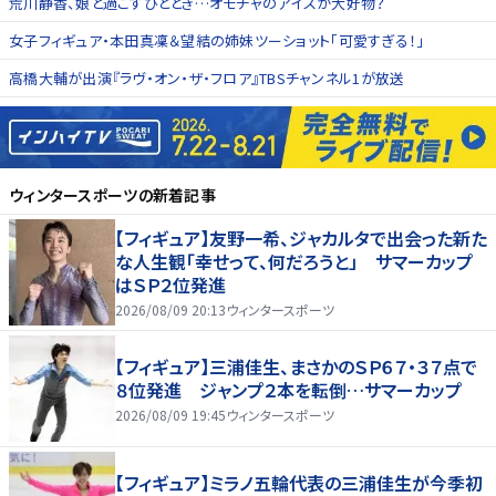
荒川静香、娘と過ごすひととき…オモチャのアイスが大好物？
女子フィギュア・本田真凜＆望結の姉妹ツーショット「可愛すぎる！」
高橋大輔が出演『ラヴ・オン・ザ・フロア』TBSチャンネル1が放送
ウィンタースポーツ
の新着記事
【フィギュア】友野一希、ジャカルタで出会った新た
な人生観「幸せって、何だろうと」 サマーカップ
はＳＰ２位発進
2026/08/09 20:13
ウィンタースポーツ
【フィギュア】三浦佳生、まさかのＳＰ６７・３７点で
８位発進 ジャンプ２本を転倒…サマーカップ
2026/08/09 19:45
ウィンタースポーツ
【フィギュア】ミラノ五輪代表の三浦佳生が今季初