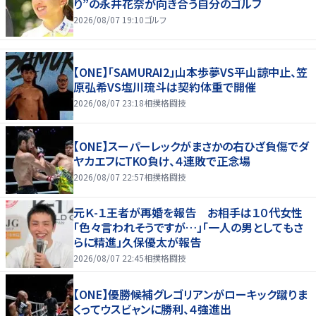
り”の永井花奈が向き合う自分のゴルフ
2026/08/07 19:10
ゴルフ
【ONE】「SAMURAI2」山本歩夢VS平山諒中止、笠
原弘希VS塩川琉斗は契約体重で開催
2026/08/07 23:18
相撲格闘技
【ONE】スーパーレックがまさかの右ひざ負傷でダ
ヤカエフにTKO負け、４連敗で正念場
2026/08/07 22:57
相撲格闘技
元Ｋ-１王者が再婚を報告 お相手は１０代女性
「色々言われそうですが…」「一人の男としてもさ
らに精進」久保優太が報告
2026/08/07 22:45
相撲格闘技
【ONE】優勝候補グレゴリアンがローキック蹴りま
くってウスビャンに勝利、４強進出