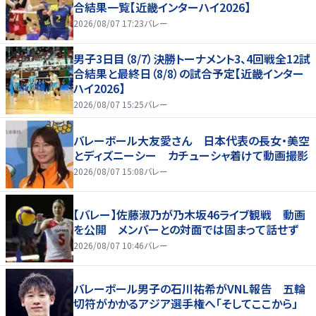
合結果一覧【近畿インターハイ2026】
2026/08/07 17:23
バレー
男子3日目（8/7）決勝トーナメント3、4回戦全12試
合結果と最終日（8/8）の試合予定【近畿インター
ハイ2026】
2026/08/07 15:25
バレー
バレーボール大友愛さん 日本代表の長女・美空
とディズニーシー カチューシャ着けて動画撮影
2026/08/07 15:08
バレー
【バレー】佐藤淑乃が乃木坂46ライブ観戦 動画
を公開 メンバーとの対面では固まって話せず
2026/08/07 10:46
バレー
バレーボール男子の石川祐希がVNL報告 五輪
切符がかかるアジア選手権へ「そしてここから」