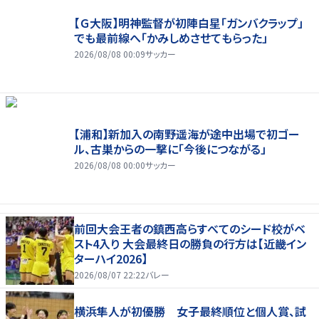
【Ｇ大阪】明神監督が初陣白星「ガンバクラップ」
でも最前線へ「かみしめさせてもらった」
2026/08/08 00:09
サッカー
【浦和】新加入の南野遥海が途中出場で初ゴー
ル、古巣からの一撃に「今後につながる」
2026/08/08 00:00
サッカー
前回大会王者の鎮西高らすべてのシード校がベ
スト4入り 大会最終日の勝負の行方は【近畿イン
ターハイ2026】
2026/08/07 22:22
バレー
横浜隼人が初優勝 女子最終順位と個人賞、試