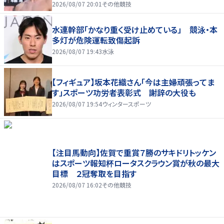
家庭を築いていきたい」
2026/08/07 20:01
その他競技
水連幹部「かなり重く受け止めている」 競泳・本
多灯が危険運転致傷起訴
2026/08/07 19:43
水泳
【フィギュア】坂本花織さん「今は主婦頑張ってま
す」スポーツ功労者表彰式 謝辞の大役も
2026/08/07 19:54
ウィンタースポーツ
【注目馬動向】佐賀で重賞７勝のサキドリトッケン
はスポーツ報知杯ロータスクラウン賞が秋の最大
目標 ２冠奪取を目指す
2026/08/07 16:02
その他競技