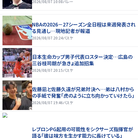
2026/08/07 10:08
バレー
NBAの2026－27シーズン全日程は来週発表され
る見通し…現地記者が報道
2026/08/07 20:24
バスケ
日本生命カップ男子代表ロスター決定…広島の
三谷桂司朗が急きょ追加招集
2026/08/07 20:15
バスケ
佐藤凪と佐藤久遠が兄弟対決へ…弟は八村から
の手紙で発奮「虎のように立ち向かっていけたら」
2026/08/07 19:46
バスケ
レブロンPG起用の可能性をシクサーズ指揮官が
語る「彼は味方を生かす能力に長けている」