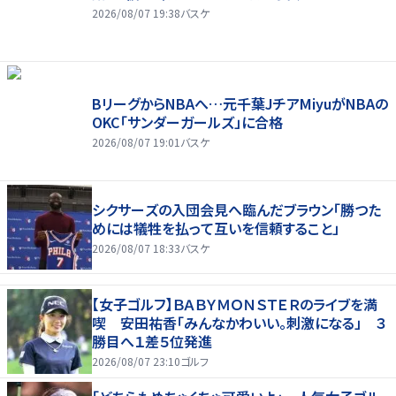
2026/08/07 19:38
バスケ
BリーグからNBAへ…元千葉JチアMiyuがNBAの
OKC「サンダーガールズ」に合格
2026/08/07 19:01
バスケ
シクサーズの入団会見へ臨んだブラウン「勝つた
めには犠牲を払って互いを信頼すること」
2026/08/07 18:33
バスケ
【女子ゴルフ】ＢＡＢＹＭＯＮＳＴＥＲのライブを満
喫 安田祐香「みんなかわいい。刺激になる」 ３
勝目へ１差５位発進
2026/08/07 23:10
ゴルフ