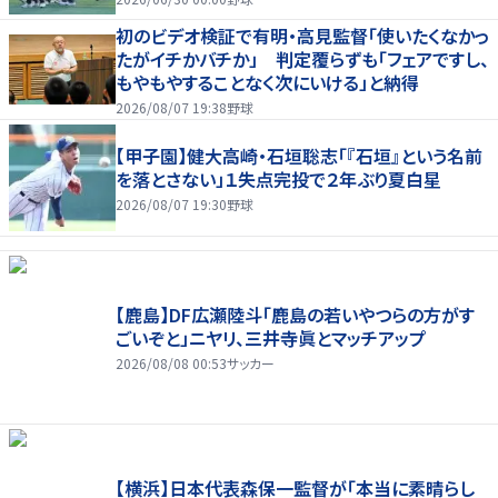
初のビデオ検証で有明・高見監督「使いたくなかっ
たがイチかバチか」 判定覆らずも「フェアですし、
もやもやすることなく次にいける」と納得
2026/08/07 19:38
野球
【甲子園】健大高崎・石垣聡志「『石垣』という名前
を落とさない」１失点完投で２年ぶり夏白星
2026/08/07 19:30
野球
【鹿島】DF広瀬陸斗「鹿島の若いやつらの方がす
ごいぞと」ニヤリ、三井寺眞とマッチアップ
2026/08/08 00:53
サッカー
【横浜】日本代表森保一監督が「本当に素晴らし