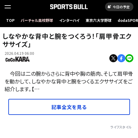
今日の予定
TOP
バーチャル高校野球
インターハイ
東京六大学野球
dodaSPO
（新しいタブ
しなやかな背中と腕をつくろう！「肩甲骨エク
ササイズ」
2026.04.19 06:00
今回は二の腕からさらに背中や胸の筋肉、そして肩甲骨
を動かして、しなやかな背中と腕をつくるエクササイズをご
紹介します。【…
記事全文を見る
ライフスタイル