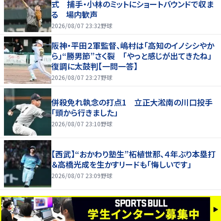
式 捕手・小林のミットにショートバウンドで収ま
る 場内歓声
2026/08/07 23:32
野球
阪神・平田２軍監督、嶋村は「高知のイノシシやか
ら」“勝男節”さく裂 「やっと感じが出てきたね」
復調に太鼓判【一問一答】
2026/08/07 23:27
野球
併殺免れ執念の打点1 立正大淞南の川口投手
「頭から行きました」
2026/08/07 23:10
野球
【西武】“おかわり塾生”柘植世那、４年ぶり本塁打
＆高橋光成を生かすリードも「悔しいです」
2026/08/07 23:09
野球