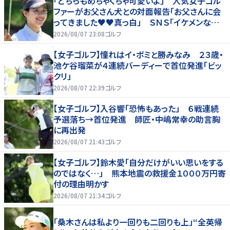
「どちらもめちゃくちゃ可愛いよ」 人気女子ゴル
ファーがお父さん犬との対面報告「お父さんに会
ってきました♥♥真っ白」 ＳＮＳ「イケメンなお
父さん」「白戸家入りするんですか？」
2026/08/07 23:08
ゴルフ
【女子ゴルフ】憧れはイ・ボミと勝みなみ ２３歳・
池ケ谷瑠菜が４連続バーディーで首位発進「ビッ
クリ」
2026/08/07 22:39
ゴルフ
【女子ゴルフ】入谷響「恐怖もあった」 ６戦連続
予選落ち→首位発進 師匠・中嶋常幸の助言胸
に再出発
2026/08/07 21:43
ゴルフ
【女子ゴルフ】鈴木愛「自分だけがいい思いをする
のではなく…」 熊本地震の救援金１０００万円寄
付の理由明かす
2026/08/07 21:34
ゴルフ
「桑木さんは私より一回りも二回りも上」“全英帰