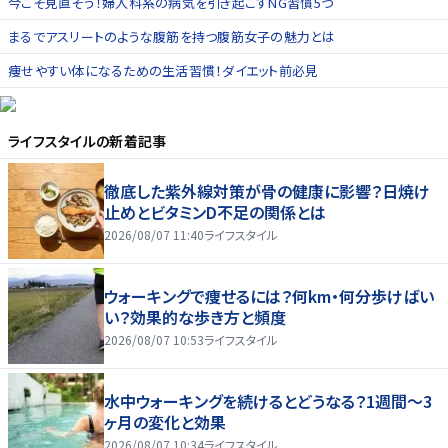
今こそ見直そう！婦人科系の病気を引き起こすNG習慣5つ
まるでアスリートのような腹筋を持つ腹筋女子の魅力とは
痩せやすい体になるための生活習慣！ダイエット前必見
ライフスタイル
の新着記事
徹底した紫外線対策が骨の健康に影響？日焼け
止めとビタミンD不足の関係とは
2026/08/07 11:40
ライフスタイル
ウォーキングで痩せるには？何km・何分歩けばい
い？効果的な歩き方と頻度
2026/08/07 10:53
ライフスタイル
水中ウォーキングを続けるとどうなる？1週間～3
ヶ月の変化と効果
2026/08/07 10:34
ライフスタイル