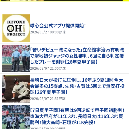
球心会公式アプリ提供開始！
2026/05/27 00:00
野球
｢苦いデビュー戦になった｣立命館宇治vs有明戦
で聖地初ジャッジの女性審判、6回に自ら判定覆
したプレーを謝罪【26年夏甲子園】
2026/08/07 21:00
野球
長崎日大が投打に圧倒し、16年ぶり夏1勝！今大
会最多の15得点、先発・古賀は5回まで無安打投
球【26年夏甲子園】
2026/08/07 21:31
野球
【7日夏甲子園】有明は9回逆転で甲子園初勝利！
東海大甲府が11年ぶり、長崎日大は16年ぶり夏
勝利！健大高崎・石垣が11K完投！
2026/06/30 00:00
野球