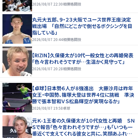
2026/08/07 22:30
相撲格闘技
丸元大五郎、９・２３大阪でユース世界王座決定
戦出場 「自然にどこかで倒せるボクシングを目
指している」
2026/08/07 20:44
相撲格闘技
【RIZIN】久保優太が10代一般女性との再婚発表
「色々言われそうですが…生温かく見守って」
2026/08/07 20:28
相撲格闘技
【卓球】日本勢６人が８強進出 大藤沙月は昨年
女王・中国勢、篠塚大登は世界４位に挑戦 準決
勝で張本智和ＶＳ松島輝空が実現なるか」
2026/08/07 19:58
卓球
元Ｋ-１王者の久保優太が１０代女性と再婚 ＳＮ
Ｓで報告「色々言われそうですが…」も「いつも一
番近くで支えてくれる彼女と共に、笑顔あふれる