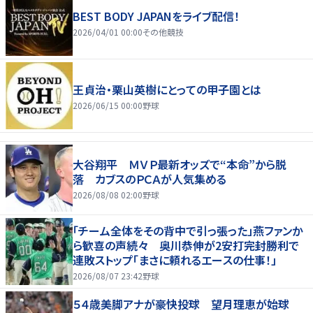
BEST BODY JAPANをライブ配信！
2026/04/01 00:00
その他競技
王貞治・栗山英樹にとっての甲子園とは
2026/06/15 00:00
野球
大谷翔平 ＭＶＰ最新オッズで“本命”から脱
落 カブスのＰＣＡが人気集める
2026/08/08 02:00
野球
「チーム全体をその背中で引っ張った」燕ファンか
ら歓喜の声続々 奥川恭伸が2安打完封勝利で
連敗ストップ「まさに頼れるエースの仕事！」
2026/08/07 23:42
野球
５４歳美脚アナが豪快投球 望月理恵が始球