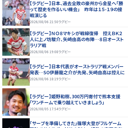
【ラグビー】日本、過去全敗の豪州から金星へ「勝
って歴史を作るいい機会」 昨年は１５-１９の接
戦演じる
2026/08/06 21:50
ラグビー
【ラグビー】ＮＯ８マキシが戦線復帰 控えＢＫ２
人に上ノ坊駿介、矢崎由高の布陣…８日オースト
ラリア戦
2026/08/06 19:08
ラグビー
【ラグビー】日本代表がオーストラリア戦メンバー
発表…SO伊藤龍之介が先発、矢崎由高は控えに
2026/08/06 18:19
ラグビー
【ラグビー】姫野和樹、300万円寄付で熊本支援
「ワンチームで乗り越えていきましょう」
2026/08/05 17:54
ラグビー
「サーブを準備してきた」篠塚大登がフルゲーム