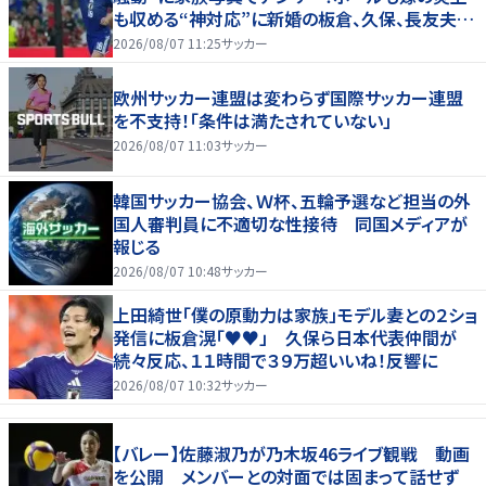
も収める“神対応”に新婚の板倉、久保、長友夫妻
もエール！
2026/08/07 11:25
サッカー
欧州サッカー連盟は変わらず国際サッカー連盟
を不支持！「条件は満たされていない」
2026/08/07 11:03
サッカー
韓国サッカー協会、Ｗ杯、五輪予選など担当の外
国人審判員に不適切な性接待 同国メディアが
報じる
2026/08/07 10:48
サッカー
上田綺世「僕の原動力は家族」モデル妻との２ショ
発信に板倉滉「♥♥」 久保ら日本代表仲間が
続々反応、１１時間で３９万超いいね！反響に
2026/08/07 10:32
サッカー
【バレー】佐藤淑乃が乃木坂46ライブ観戦 動画
を公開 メンバーとの対面では固まって話せず