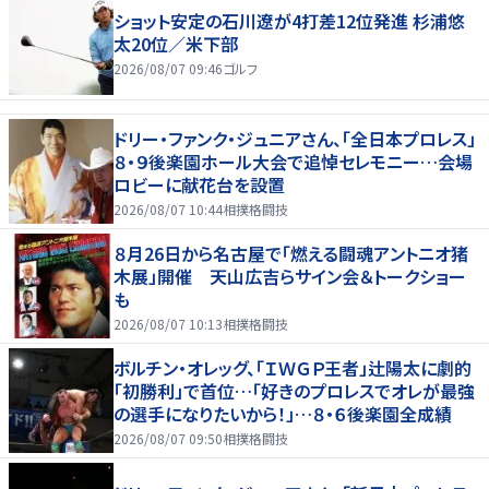
ショット安定の石川遼が4打差12位発進 杉浦悠
太20位／米下部
2026/08/07 09:46
ゴルフ
ドリー・ファンク・ジュニアさん、「全日本プロレス」
８・９後楽園ホール大会で追悼セレモニー…会場
ロビーに献花台を設置
2026/08/07 10:44
相撲格闘技
８月26日から名古屋で「燃える闘魂アントニオ猪
木展」開催 天山広吉らサイン会＆トークショー
も
2026/08/07 10:13
相撲格闘技
ボルチン・オレッグ、「ＩＷＧＰ王者」辻陽太に劇的
「初勝利」で首位…「好きのプロレスでオレが最強
の選手になりたいから！」…８・６後楽園全成績
2026/08/07 09:50
相撲格闘技