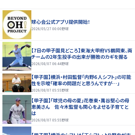
球心会公式アプリ提供開始！
2026/05/27 00:00
野球
【7日の甲子園見どころ】東海大甲府VS鶴岡東、両
チームの2年生投手の出来が勝敗のカギを握る
2026/08/07 06:44
野球
【甲子園】横浜・村田監督「内野６人シフト」の可能
性を示唆「確率の問題だと思うんですが…」
2026/08/07 05:55
野球
【甲子園】「球児の母の夏」花巻東・萬谷堅心の母
恵美さん 佐々木監督も関心をよせる子育てと
は
2026/08/07 05:55
野球