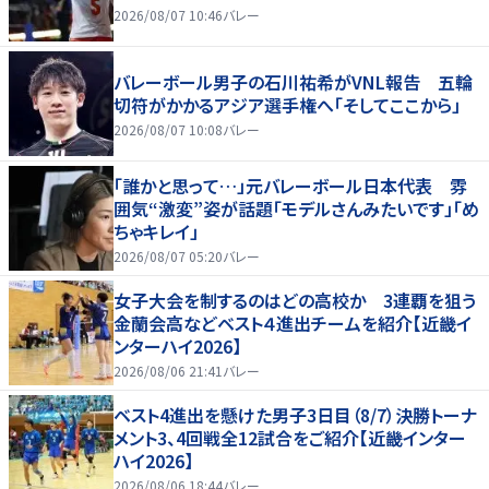
2026/08/07 10:46
バレー
バレーボール男子の石川祐希がVNL報告 五輪
切符がかかるアジア選手権へ「そしてここから」
2026/08/07 10:08
バレー
「誰かと思って…」元バレーボール日本代表 雰
囲気“激変”姿が話題「モデルさんみたいです」「め
ちゃキレイ」
2026/08/07 05:20
バレー
女子大会を制するのはどの高校か 3連覇を狙う
金蘭会高などベスト４進出チームを紹介【近畿イ
ンターハイ2026】
2026/08/06 21:41
バレー
ベスト4進出を懸けた男子3日目（8/7）決勝トーナ
メント3、4回戦全12試合をご紹介【近畿インター
ハイ2026】
2026/08/06 18:44
バレー