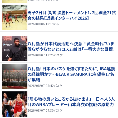
男子2日目（8/6）決勝トーナメント1、2回戦全21試
合の結果【近畿インターハイ2026】
2026/08/06 18:19
バレー
八村塁が日本代表活動へ決意「“黄金時代”いま
僕らがやらないと」ロス五輪は「一番大きな目標」
2026/08/07 11:25
バスケ
八村塁「日本のバスケを強くするために」JBA連携
の経緯明かす…BLACK SAMURAIに有望株17名
が集結
2026/08/07 08:42
バスケ
「居心地の良いところから抜け出す」…日本人5人
目のWNBAプレーヤー山本麻衣の挑戦の原動力
2026/08/07 07:30
バスケ