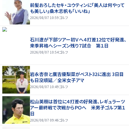
前髪おろしたセキ・ユウティンに「美人は何やって
も美しい」桑木志帆も「いいね」
2026/08/07 10:59
ゴルフ
石川遼が下部ツアー初Ｖへ４打差12位で好発進、
来季昇格へシーズン残り７試合 第１日
2026/08/07 10:54
ゴルフ
岩永杏奈と廣吉優梨菜がベスト32に進出 3日目
も日没順延／全米女子アマ
2026/08/07 10:49
ゴルフ
松山英樹は首位に４打差の好発進、レギュラーツ
アー最終戦で次戦からＰＯへ 米男子ゴルフ第１
日
2026/08/07 09:46
ゴルフ