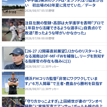
【甲子園】横浜のシフトは「王シフト」より歴史が古
い 初出場の63年夏に見せていた／データ
2026/08/07 05:55
野球
注目左腕の聖隷・高部は大学進学を表明「プロで
１年目から活躍できるような選手に」自責点０で
敗退「思ったような球がいかなかった」
2026/07/06 00:00
野球
【26-27 J2開幕直前展望】J2からのリスタートと
なる湘南はDF・MF・FWを補強し、リーグを熟知す
る指揮官の存在も強みに(1)
2026/08/07 11:30
サッカー
横浜ＦＭコリカ監督「非常にワクワクしていま
す」“６万人開幕”で王者・鹿島から勝利を目指す
2026/08/07 11:30
サッカー
｢守り方かっこよすぎ｣上田綺世が妻の“ワンオペ
騒動”に家族写真でアンサー！ボールも嫁の炎上