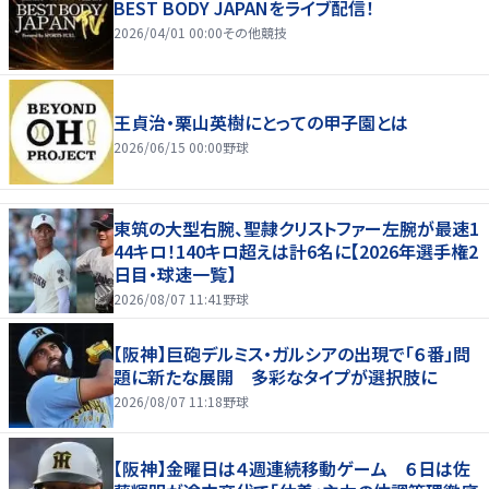
BEST BODY JAPANをライブ配信！
2026/04/01 00:00
その他競技
王貞治・栗山英樹にとっての甲子園とは
2026/06/15 00:00
野球
東筑の大型右腕、聖隷クリストファー左腕が最速1
44キロ！140キロ超えは計6名に【2026年選手権2
日目・球速一覧】
2026/08/07 11:41
野球
【阪神】巨砲デルミス・ガルシアの出現で「６番」問
題に新たな展開 多彩なタイプが選択肢に
2026/08/07 11:18
野球
【阪神】金曜日は４週連続移動ゲーム ６日は佐