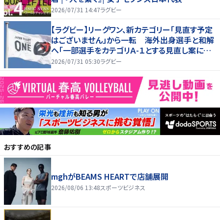
2026/07/31 14:47
ラグビー
【ラグビー】リーグワン、新カテゴリー「見直す予定
はございません」から一転 海外出身選手と和解
へ「一部選手をカテゴリＡ-１とする見直し案につ
いて協議」
2026/07/31 05:30
ラグビー
おすすめの記事
mghがBEAMS HEARTで店舗展開
2026/08/06 13:48
スポーツビジネス