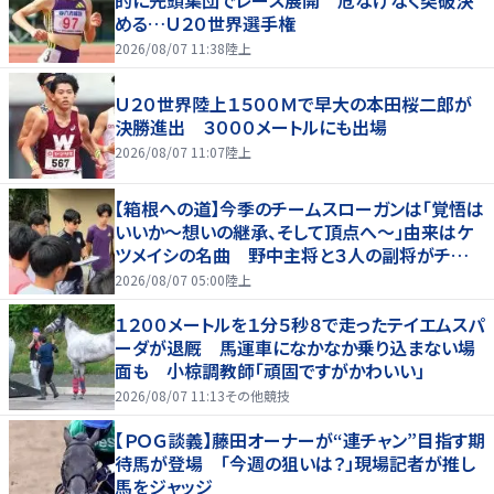
める…Ｕ２０世界選手権
2026/08/07 11:38
陸上
Ｕ２０世界陸上１５００Ｍで早大の本田桜二郎が
決勝進出 ３０００メートルにも出場
2026/08/07 11:07
陸上
【箱根への道】今季のチームスローガンは「覚悟は
いいか～想いの継承、そして頂点へ～」由来はケ
ツメイシの名曲 野中主将と３人の副将がチーム
を引っ張る…夏合宿特集第１弾、国学院大
2026/08/07 05:00
陸上
１２００メートルを１分５秒８で走ったテイエムスパ
ーダが退厩 馬運車になかなか乗り込まない場
面も 小椋調教師「頑固ですがかわいい」
2026/08/07 11:13
その他競技
【ＰＯＧ談義】藤田オーナーが“連チャン”目指す期
待馬が登場 「今週の狙いは？」現場記者が推し
馬をジャッジ