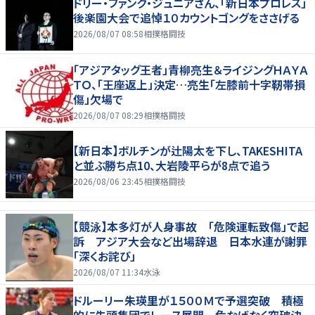
ドリー・ファンク・ジュニアさん、「新日本プロレス」
後楽園大会で追悼１０カウントゴングをささげる
2026/08/07 08:58
相撲格闘技
「アジアタッグ王者」青柳亮生＆ライジングＨＡＹＡ
ＴＯ、「王座返上」決定…亮生「左膝前十字靭帯損
傷」欠場で
2026/08/07 08:29
相撲格闘技
【新日本】ボルチンが辻陽太を下し、TAKESHITA
と並ぶ勝ち点10、大岩陵平らが8点で追う
2026/08/06 23:45
相撲格闘技
【競泳】本多灯が人身事故 「危険運転致傷」で起
訴 アジア大会など出場辞退 日本水連が謝罪
「深くお詫び」
2026/08/07 11:34
水泳
ドルーリー朱瑛里が１５００Ｍで予選突破 積極
的に先頭集団でレース展開 危なげなく突破決