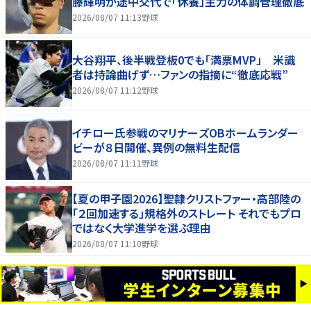
藤輝明が途中交代で「休養」主力の体調管理徹底
2026/08/07 11:13
野球
大谷翔平、後半戦登板0でも「満票MVP」 米識
者は持論曲げず…ファンの指摘に“徹底応戦”
2026/08/07 11:12
野球
イチロー氏参戦のマリナーズOBホームランダー
ビーが８日開催、異例の無料生配信
2026/08/07 11:11
野球
【夏の甲子園2026】聖隷クリストファー・高部陸の
「２回加速する」規格外のストレート それでもプロ
ではなく大学進学を選ぶ理由
2026/08/07 11:10
野球