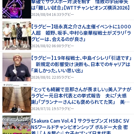
撃破でサウスポー対決を制す 惜敗の宇田幸矢
は「難しい試合」【WTTチャンピオンズ横浜2026】
2026/08/04 16:33
ラグビー
【ラグビー】垣永真之介さん主催イベントに１０００
人超 姫野、坂手、中村ら豪華桜戦士がズラリ「ラ
グビーは、会えるのが良さ」
2026/08/02 06:00
ラグビー
【ラグビー】１９年桜戦士、中島イシレリ「引退です」
新規定の影響受け決断も、日本でのキャリアは
「楽しかった。いい思い出」
2026/08/01 22:05
ラグビー
「とっても綺麗で旦那さんが羨ましい」美人アナが
ラグビー元日本代表との挙式報告 夫に「大感
謝」「プランナーさんにも褒められてた笑」 美麗
純白ドレス姿にネット反響
2026/07/31 19:57
ラグビー
【Sakura Cam Vol.4 】 サクラセブンズ HSBC SV
NSワールドチャンピオンシップ ボルドー大会 密
着 | 『人を繋ぐ』| 女子セブンズ日本代表