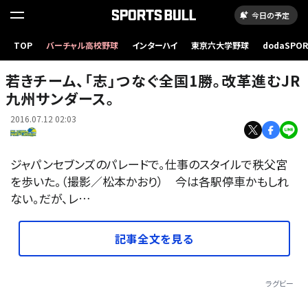
今日の予定
TOP
バーチャル高校野球
インターハイ
東京六大学野球
dodaSPO
（新しいタブ
若きチーム、「志」つなぐ全国1勝。改革進むJR
九州サンダース。
2016.07.12 02:03
ジャパンセブンズのパレードで。仕事のスタイルで秩父宮
を歩いた。（撮影／松本かおり） 今は各駅停車かもしれ
ない。だが、レ…
記事全文を見る
ラグビー