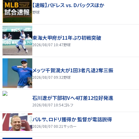
【速報】パドレス vs. Dバックスほか
野球
東海大甲府が11年ぶり初戦突破
2026/08/07 10:47
野球
メッツ千賀滉大が1回3者凡退2奪三振
2026/08/07 09:32
野球
石川遼が下部初Vへ4打差12位好発進
2026/08/07 10:54
ゴルフ
バルサ、ロドリ獲得か 監督が電話説得
2026/08/07 00:21
サッカー