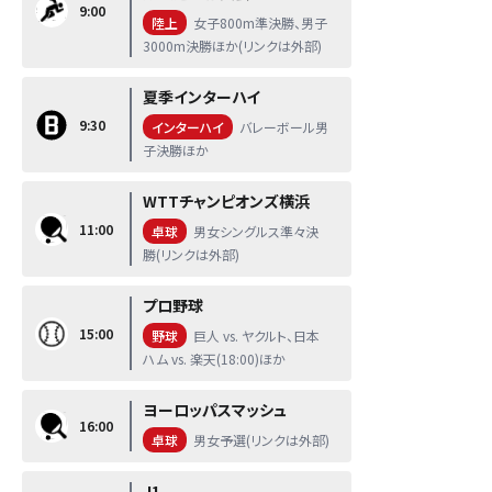
9:00
陸上
女子800m準決勝、男子
3000m決勝ほか(リンクは外部)
夏季インターハイ
9:30
インターハイ
バレーボール男
子決勝ほか
WTTチャンピオンズ横浜
11:00
卓球
男女シングルス準々決
勝(リンクは外部)
プロ野球
15:00
野球
巨人 vs. ヤクルト、日本
ハム vs. 楽天(18:00)ほか
ヨーロッパスマッシュ
16:00
卓球
男女予選(リンクは外部)
J1