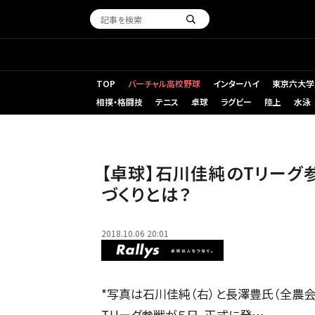
TOP
バーチャル高校野球
インターハイ
東京六大学
相撲・格闘技
テニス
卓球
ラグビー
陸上
水泳
【卓球】石川佳純のTリーグ
づくりとは？
2018.10.06 20:01
*写真は石川佳純（右）と長澤豊氏（全農会
Tリーグ参戦が５日、正式に発…