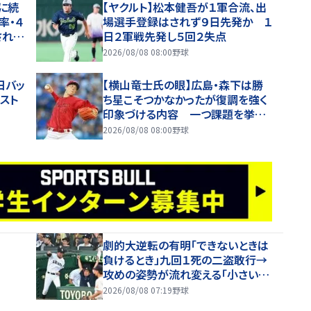
に続
【ヤクルト】松本健吾が１軍合流、出
率・４
場選手登録はされず９日先発か １
されて
日２軍戦先発し５回２失点
2026/08/08 08:00
野球
日バッ
【横山竜士氏の眼】広島・森下は勝
スト
ち星こそつかなかったが復調を強く
印象づける内容 一つ課題を挙げ
るなら走者を背負ってからの投球
2026/08/08 08:00
野球
劇的大逆転の有明「できないときは
負けるとき」九回１死の二盗敢行→
攻めの姿勢が流れ変える「小さい力
でも一生懸命やることが」の高見監
2026/08/08 07:19
野球
督「涙が出そうに」