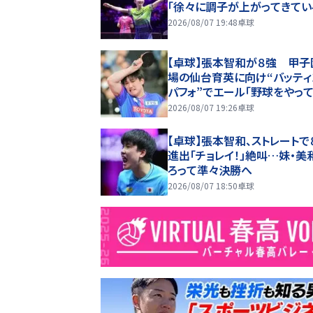
「徐々に調子が上がってきてい
2026/08/07 19:48
卓球
【卓球】張本智和が８強 甲子
場の仙台育英に向け“バッティ
パフォ”でエール「野球をやっ
ら入りたかった」
2026/08/07 19:26
卓球
【卓球】張本智和、ストレートで
進出「チョレイ！」絶叫…妹・美
ろって準々決勝へ
2026/08/07 18:50
卓球