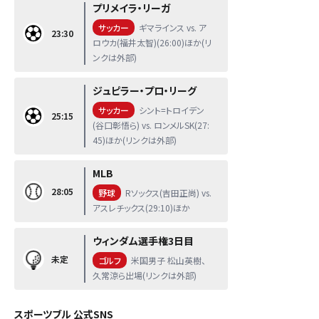
プリメイラ・リーガ
サッカー
ギマラインス vs. ア
23:30
ロウカ(福井太智)(26:00)ほか(リ
ンクは外部)
ジュピラー・プロ・リーグ
サッカー
シント=トロイデン
25:15
(谷口彰悟ら) vs. ロンメルSK(27:
45)ほか(リンクは外部)
MLB
28:05
野球
Rソックス(吉田正尚) vs.
アスレチックス(29:10)ほか
ウィンダム選手権3日目
未定
ゴルフ
米国男子 松山英樹、
久常涼ら出場(リンクは外部)
スポーツブル 公式SNS