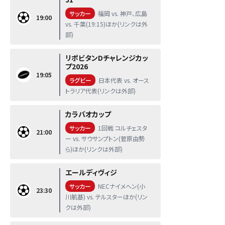
サッカー
福岡 vs. 神戸、広島
19:00
vs. 千葉(19:15)ほか(リンクは外
部)
リポビタンDチャレンジカッ
プ2026
19:05
ラグビー
日本代表 vs. オース
トラリア代表(リンクは外部)
カラバオカップ
サッカー
1回戦 コルチェスタ
21:00
ー vs. サウサンプトン(菅原由勢
ら)ほか(リンクは外部)
エールディヴィジ
サッカー
NECナイメヘン(小
23:30
川航基) vs. テルスターほか(リン
クは外部)