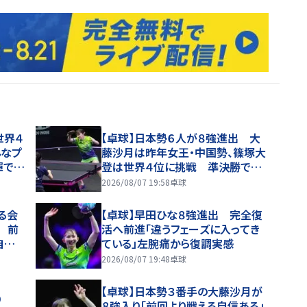
世界４
【卓球】日本勢６人が８強進出 大
んなプ
藤沙月は昨年女王・中国勢、篠塚大
揮でき
登は世界４位に挑戦 準決勝で張
横浜
本智和ＶＳ松島輝空が実現なるか
2026/08/07 19:58
卓球
る会
【卓球】早田ひな８強進出 完全復
 前
活へ前進「違うフェーズに入ってき
自信
ている」左腕痛から復調実感
ャンピ
2026/08/07 19:48
卓球
【卓球】日本勢３番手の大藤沙月が
入り
８強入り「前回より戦える自信ある」