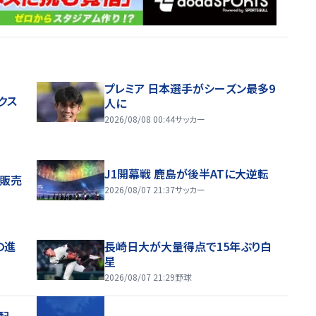
プレミア 日本選手がシーズン最多9
クス
人に
2026/08/08 00:44
サッカー
J1開幕戦 鹿島が後半ATに大逆転
般販売
2026/08/07 21:37
サッカー
の進
長崎日大が大量得点で15年ぶり白
星
2026/08/07 21:29
野球
配