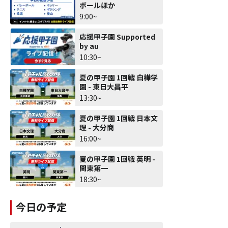
ボールほか
9:00~
応援甲子園 Supported
by au
10:30~
夏の甲子園 1回戦 白樺学
園 - 東日大昌平
13:30~
夏の甲子園 1回戦 日本文
理 - 大分商
16:00~
夏の甲子園 1回戦 英明 -
関東第一
18:30~
今日の予定