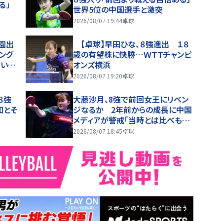
る」
世界5位の中国選手と激突
2026/08/07 19:44
卓球
園出
【卓球】早田ひな、８強進出 １８
ング
歳の有望株に快勝…ＷＴＴチャンピ
ていた
オンズ横浜
2026/08/07 19:20
卓球
８強
大藤沙月、8強で前回女王にリベン
和とそ
ジなるか 2年前からの成長に中国
メディアが警戒「当時とは比べもの
にならない」「今大会で初めての真
2026/08/07 18:45
卓球
の強敵」