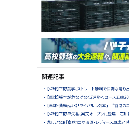
関連記事
【卓球】平野美宇、ストレート勝利で快調な滑り出
【卓球】張本が危なげなく2連勝＜ユース五輪20
【卓球・黄鎮廷#3】「ライバルは張本」 ”香港の
【卓球】平野早矢香、楽天オープンに登場 石
悲しいなぁ【卓球4コマ漫画・レディース卓球24時