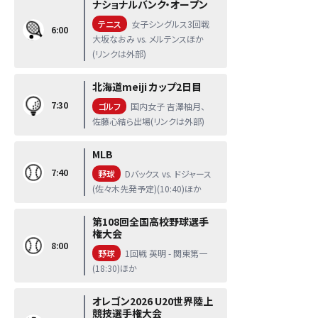
ナショナルバンク・オープン
テニス
女子シングルス3回戦
6:00
大坂なおみ vs. メルテンスほか
(リンクは外部)
北海道meiji カップ2日目
7:30
ゴルフ
国内女子 吉澤柚月、
佐藤心結ら出場(リンクは外部)
MLB
7:40
野球
Dバックス vs. ドジャース
(佐々木先発予定)(10:40)ほか
第108回全国高校野球選手
権大会
8:00
野球
1回戦 英明 - 関東第一
(18:30)ほか
オレゴン2026 U20世界陸上
競技選手権大会