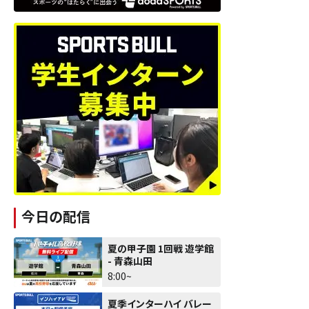
今日の配信
夏の甲子園 1回戦 遊学館
- 青森山田
8:00~
夏季インターハイ バレー