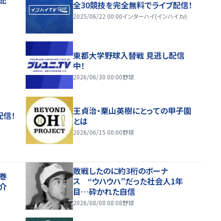
全30競技を完全無料でライブ配信！
2025/06/22 00:00
インターハイ(インハイ.tv)
東都大学野球入替戦 見逃し配信
中！
2026/06/30 00:00
野球
王貞治・栗山英樹にとっての甲子園
配信！
とは
2026/06/15 00:00
野球
敗戦したのに約3桁のボーナ
花巻
ス “ウハウハ”だった社会人1年
介
目…砕かれた自信
2026/08/08 08:08
野球