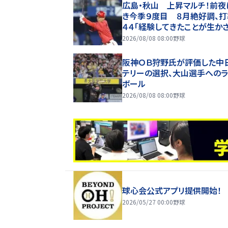
広島・秋山 上昇マルチ！前夜
き今季９度目 ８月絶好調、打
４４「経験してきたことが生か
いるのかなと」
2026/08/08 08:00
野球
阪神ＯＢ狩野氏が評価した中
テリーの選択、大山選手へのラ
ボール
2026/08/08 08:00
野球
球心会公式アプリ提供開始！
2026/05/27 00:00
野球