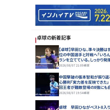
卓球
の新着記事
【卓球】早田ひな、準々決勝は
位の中国選手と対戦へ「いろ
ランを立てている。しっかり発
れば」…ＷＴＴチャンピオンズ
2026/08/07 21:09
卓球
中国撃破の張本智和が振り返
心勝利「実力差を反映できた」
回王者が難敵登場の8強にも
「戦術をどう使うか」【WTTチ
2026/08/07 19:54
卓球
オンズ横浜2026】
卓球 早田ひながベスト８