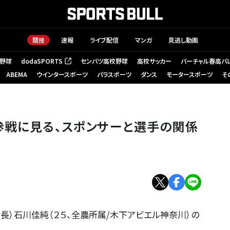
競技
速報
ライブ配信
マンガ
見逃し動画
野球
dodaSPORTS
センバツ高校野球
高校サッカー
バーチャル春高バ
（新しいタブで開く）
ABEMA
ウインタースポーツ
パラスポーツ
ダンス
モータースポーツ
そ
参戦に見る、スポンサーと選手の関係
長）石川佳純（２５、全農所属/木下アビエル神奈川）の