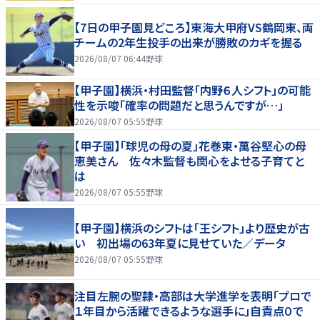
【7日の甲子園見どころ】東海大甲府VS鶴岡東、両
チームの2年生投手の出来が勝敗のカギを握る
2026/08/07 06:44
野球
【甲子園】横浜・村田監督「内野６人シフト」の可能
性を示唆「確率の問題だと思うんですが…」
2026/08/07 05:55
野球
【甲子園】「球児の母の夏」花巻東・萬谷堅心の母
恵美さん 佐々木監督も関心をよせる子育てと
は
2026/08/07 05:55
野球
【甲子園】横浜のシフトは「王シフト」より歴史が古
い 初出場の63年夏に見せていた／データ
2026/08/07 05:55
野球
注目左腕の聖隷・高部は大学進学を表明「プロで
１年目から活躍できるような選手に」自責点０で