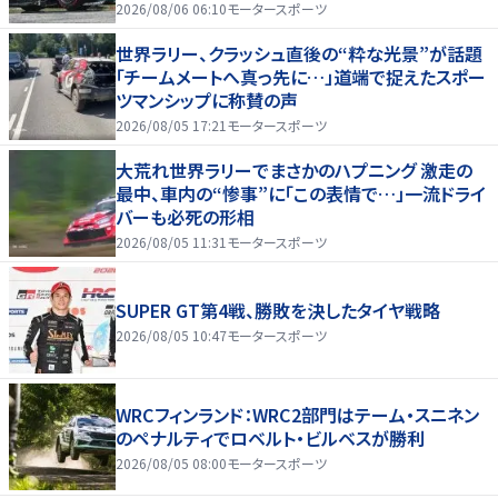
2026/08/06 06:10
モータースポーツ
世界ラリー、クラッシュ直後の“粋な光景”が話題
「チームメートへ真っ先に…」道端で捉えたスポー
ツマンシップに称賛の声
2026/08/05 17:21
モータースポーツ
大荒れ世界ラリーでまさかのハプニング 激走の
最中、車内の“惨事”に「この表情で…」一流ドライ
バーも必死の形相
2026/08/05 11:31
モータースポーツ
SUPER GT第4戦、勝敗を決したタイヤ戦略
2026/08/05 10:47
モータースポーツ
WRCフィンランド：WRC2部門はテーム・スニネン
のペナルティでロベルト・ビルベスが勝利
2026/08/05 08:00
モータースポーツ