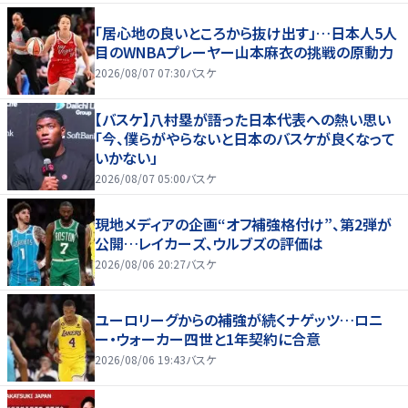
「居心地の良いところから抜け出す」…日本人5人
目のWNBAプレーヤー山本麻衣の挑戦の原動力
2026/08/07 07:30
バスケ
【バスケ】八村塁が語った日本代表への熱い思い
「今、僕らがやらないと日本のバスケが良くなって
いかない」
2026/08/07 05:00
バスケ
現地メディアの企画“オフ補強格付け”、第2弾が
公開…レイカーズ、ウルブズの評価は
2026/08/06 20:27
バスケ
ユーロリーグからの補強が続くナゲッツ…ロニ
ー・ウォーカー四世と1年契約に合意
2026/08/06 19:43
バスケ