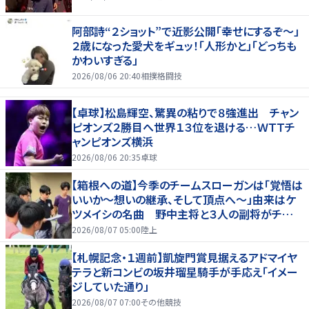
阿部詩“２ショット”で近影公開「幸せにするぞ〜」
２歳になった愛犬をギュッ！「人形かと」「どっちも
かわいすぎる」
2026/08/06 20:40
相撲格闘技
【卓球】松島輝空、驚異の粘りで８強進出 チャン
ピオンズ２勝目へ世界１３位を退ける…ＷＴＴチ
ャンピオンズ横浜
2026/08/06 20:35
卓球
【箱根への道】今季のチームスローガンは「覚悟は
いいか～想いの継承、そして頂点へ～」由来はケ
ツメイシの名曲 野中主将と３人の副将がチーム
を引っ張る…夏合宿特集第１弾、国学院大
2026/08/07 05:00
陸上
【札幌記念・１週前】凱旋門賞見据えるアドマイヤ
テラと新コンビの坂井瑠星騎手が手応え「イメー
ジしていた通り」
2026/08/07 07:00
その他競技