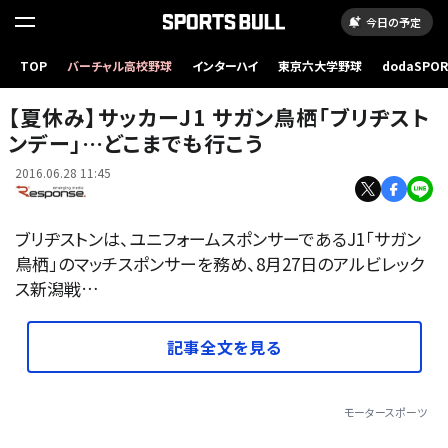
今日の予定
TOP
バーチャル高校野球
インターハイ
東京六大学野球
dodaSPO
ブリヂストンデー 2015年の様子（c）SAGAN DREAMS CO.,LTD.
（新しいタブ
【夏休み】サッカーJ1 サガン鳥栖「ブリヂスト
ンデー」…どこまでも行こう
2016.06.28 11:45
ブリヂストンは、ユニフォームスポンサーであるJ1「サガン
鳥栖」のマッチスポンサーを務め、8月27日のアルビレック
ス新潟戦…
記事全文を見る
モータースポーツ