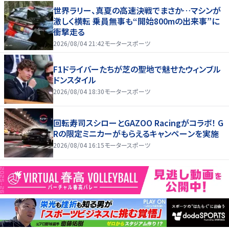
世界ラリー、真夏の高速決戦でまさか…マシンが
激しく横転 乗員無事も“開始800mの出来事”に
衝撃走る
2026/08/04 21:42
モータースポーツ
F1ドライバーたちが芝の聖地で魅せたウィンブル
ドンスタイル
2026/08/04 18:30
モータースポーツ
回転寿司スシローとGAZOO Racingがコラボ！ G
Rの限定ミニカーがもらえるキャンペーンを実施
2026/08/04 16:15
モータースポーツ