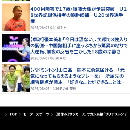
４００Ｍ障害で１７歳・後藤大樹が予選突破 Ｕ１
８世界記録保持者の優勝候補…Ｕ２０世界選手
権
2026/08/07 04:10
陸上
【卓球】張本美和「今日は涙ない」、笑顔で８強入り
の裏側…中国勢相手に崖っぷちから驚異の粘りで
大逆転、前夜の反省を生かした１８歳の冷静さ
2026/08/07 06:30
卓球
【バドミントン】山口茜 熊本に勇気届ける 「元
気になってもらえるようなプレーを」 所属先の
練習拠点が熊本 「好きなことができることは当
たり前じゃない」
2026/08/06 14:36
その他競技
TOP
モータースポーツ
【夏休み】サッカーJ1 サガン鳥栖「ブリヂストンデ