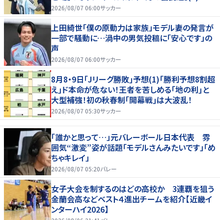
2026/08/07 06:00
サッカー
上田綺世「僕の原動力は家族」モデル妻の発言が
一部で騒動に…渦中の男気投稿に「安心です」の
声
2026/08/07 06:00
サッカー
8月8・9日｢Jリーグ勝敗｣予想(1)｢勝利予想8割超
え｣ド本命が危ない！王者を苦しめる｢地の利｣と
大型補強！初の秋春制｢開幕戦｣は大波乱！
2026/08/07 05:30
サッカー
「誰かと思って…」元バレーボール日本代表 雰
囲気“激変”姿が話題「モデルさんみたいです」「め
ちゃキレイ」
2026/08/07 05:20
バレー
女子大会を制するのはどの高校か 3連覇を狙う
金蘭会高などベスト４進出チームを紹介【近畿イ
ンターハイ2026】