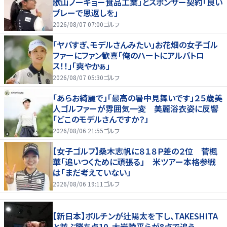
歌山ノーキョー食品工業」とスポンサー契約「良い
プレーで恩返しを」
2026/08/07 07:00
ゴルフ
「ヤバすぎ、モデルさんみたい」お花畑の女子ゴル
ファーにファン歓喜「俺のハートにアルバトロ
ス！！」「爽やかぁ」
2026/08/07 05:30
ゴルフ
「あらお綺麗で」「最高の暑中見舞いです」２５歳美
人ゴルファーが雰囲気一変 美麗浴衣姿に反響
「どこのモデルさんですか？」
2026/08/06 21:55
ゴルフ
【女子ゴルフ】桑木志帆に８１８Ｐ差の２位 菅楓
華「追いつくために頑張る」 米ツアー本格参戦
は「まだ考えていない」
2026/08/06 19:11
ゴルフ
【新日本】ボルチンが辻陽太を下し、TAKESHITA
と並ぶ勝ち点10、大岩陵平らが8点で追う