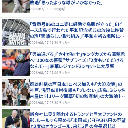
敗退「思ったような球がいかなかった」
2026/07/06 00:00
野球
｢背番号86のユニ姿に感動で鳥肌が立った｣Eピ
ース広島で行われた平和記念式典の放映に称賛
の声｢素晴らしい取り組み｣｢平和を祈る場所に相
応しい｣
2026/08/07 07:30
サッカー
｢男前過ぎる｣｢さすが紳士｣キングカズから澤穂希
へ“100本の薔薇”サプライズ！｢2度もいただける
なんて…｣豪華レジェンド2ショットに大反響
2026/08/07 07:00
サッカー
群雄割拠の西日本！ロペス加入も｢大迫次第｣の
神戸、浅野＆川村復帰も｢ブレない｣広島、ミシャ名
古屋は？【Jリーグ開幕｢初の秋春制｣の大激論】
(2)
2026/08/07 06:30
サッカー
新会社に見え隠れするトランプと巨大ファンドの
影、ルールすら歪める｢米国式｣【FIFA3兆円の野望
と2度のオウンゴール、来年3月の会長選】(2)