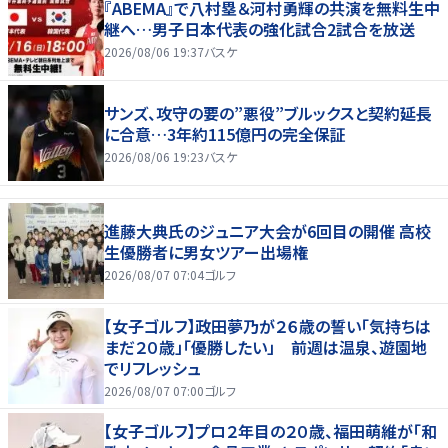
『ABEMA』で八村塁＆河村勇輝の共演を無料生中
継へ…男子日本代表の強化試合2試合を放送
2026/08/06 19:37
バスケ
サンズ、攻守の要の”悪役”ブルックスと契約延長
に合意…3年約115億円の完全保証
2026/08/06 19:23
バスケ
進藤大典氏のジュニア大会が6回目の開催 高校
生優勝者に男女ツアー出場権
2026/08/07 07:04
ゴルフ
【女子ゴルフ】政田夢乃が２６歳の誓い「気持ちは
まだ２０歳」「優勝したい」 前週は温泉、遊園地
でリフレッシュ
2026/08/07 07:00
ゴルフ
【女子ゴルフ】プロ２年目の２０歳、福田萌維が「和