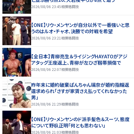
2026/08/06 23:45
相撲格闘技
【ONE】リウ・メンヤンが自分以外で一番強いと思
うのはルオ・チャオ、決勝での対戦を希望
2026/08/06 23:21
相撲格闘技
【全日本】青柳亮生＆ライジングHAYATOがアジ
アタッグ王座返上、青柳が左ひざ靱帯損傷で
2026/08/06 22:07
相撲格闘技
昨年末に婚約破棄ぱんちゃん璃奈が婚約指輪返
還求められ「さすが家賃さえ払ってくれなかった
男」
2026/08/06 21:29
相撲格闘技
【ONE】リウ・メンヤンのド派手髪色＆スーツ、態度
について野杁正明「何とも思わない」
2026/08/06 21:03
相撲格闘技