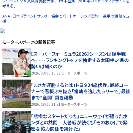
ブリヂストン×武蔵野美術大学、コラボ企画「2030年のモビリティデザインを
考える」
ANA、日本ブラインドサッカー協会とパートナーシップ契約…選手の渡航を支
援
モータースポーツ
の新着記事
【スーパーフォーミュラ2026】シーズンは後半戦
へ……ランキングトップを独走する太田格之進の
勢いは続くのか
2026/08/06 16:32
モータースポーツ
「まさか連勝するとは」トヨタ24歳伏兵、最終コー
ナーで看板ぶち抜き「常軌を逸したラリーで」最後
まで“全開”貫き躍動
2026/08/06 11:31
モータースポーツ
「悲惨なスタートだった」ニューウェイが語ったホ
ンダとの共闘 大苦戦が続くも「そのおかげで緊
密な協力関係を築けた」