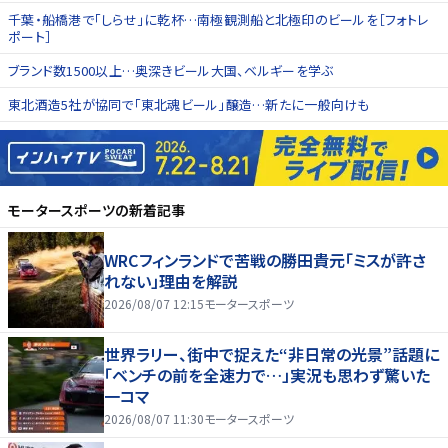
千葉・船橋港で「しらせ」に乾杯…南極観測船と北極印のビールを［フォトレ
ポート］
ブランド数1500以上…奥深きビール大国、ベルギーを学ぶ
東北酒造5社が協同で「東北魂ビール」醸造…新たに一般向けも
モータースポーツ
の新着記事
WRCフィンランドで苦戦の勝田貴元「ミスが許さ
れない」理由を解説
2026/08/07 12:15
モータースポーツ
世界ラリー、街中で捉えた“非日常の光景”話題に
「ベンチの前を全速力で…」実況も思わず驚いた
一コマ
2026/08/07 11:30
モータースポーツ