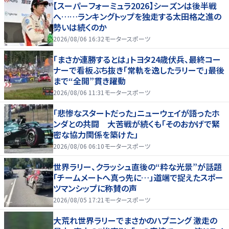
【スーパーフォーミュラ2026】シーズンは後半戦
へ……ランキングトップを独走する太田格之進の
勢いは続くのか
2026/08/06 16:32
モータースポーツ
「まさか連勝するとは」トヨタ24歳伏兵、最終コー
ナーで看板ぶち抜き「常軌を逸したラリーで」最後
まで“全開”貫き躍動
2026/08/06 11:31
モータースポーツ
「悲惨なスタートだった」ニューウェイが語ったホ
ンダとの共闘 大苦戦が続くも「そのおかげで緊
密な協力関係を築けた」
2026/08/06 06:10
モータースポーツ
世界ラリー、クラッシュ直後の“粋な光景”が話題
「チームメートへ真っ先に…」道端で捉えたスポー
ツマンシップに称賛の声
2026/08/05 17:21
モータースポーツ
大荒れ世界ラリーでまさかのハプニング 激走の