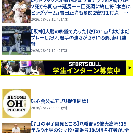
レッドソックスが劇的逆転サヨナラで８連勝！九回
２死から同点→延長十三回死闘に終止符「本当に
ビッグゲーム」吉田正尚も奮闘２安打１打点 靴
下対決で驚異のスイープ
2026/08/07 12:45
野球
【阪神】大勝の終盤で光った代打の１点「まだまだ
プレーしたい、選手の強さがさらに必要」藤川監
督
2026/08/07 12:42
野球
球心会公式アプリ提供開始！
2026/05/27 00:00
野球
【7日の甲子園見どころ】八幡商VS健大高崎！15
年ぶり出場の公立校・背番号18の指名打者が、全