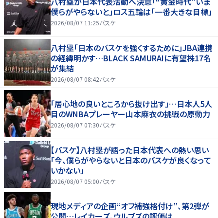
八村塁が日本代表活動へ決意「“黄金時代”いま
僕らがやらないと」ロス五輪は「一番大きな目標」
2026/08/07 11:25
バスケ
八村塁「日本のバスケを強くするために」JBA連携
の経緯明かす…BLACK SAMURAIに有望株17名
が集結
2026/08/07 08:42
バスケ
「居心地の良いところから抜け出す」…日本人5人
目のWNBAプレーヤー山本麻衣の挑戦の原動力
2026/08/07 07:30
バスケ
【バスケ】八村塁が語った日本代表への熱い思い
「今、僕らがやらないと日本のバスケが良くなって
いかない」
2026/08/07 05:00
バスケ
現地メディアの企画“オフ補強格付け”、第2弾が
公開…レイカーズ、ウルブズの評価は