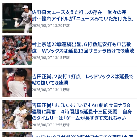
佐野日大エース支えた推しの存在 堂々の完
封…憧れアイドルが「ニュースみていただけたら」
2026/08/07 13:20
野球
村上宗隆22戦連続出塁、６打数無安打も申告敬
遠 Ｗソックスは延長13回サヨナラ負けで３連敗
2026/08/07 13:15
野球
吉田正尚、２安打１打点 レッドソックスは延長で
粘り抜いて８連勝
2026/08/07 13:11
野球
吉田正尚「すごい、すごいですね」劇的サヨナラ８
連勝に興奮 ４時間超＆延長十三回死闘 自身
のタイムリーは「ゲームが長すぎて忘れちゃいまし
た」
2026/08/07 12:55
野球