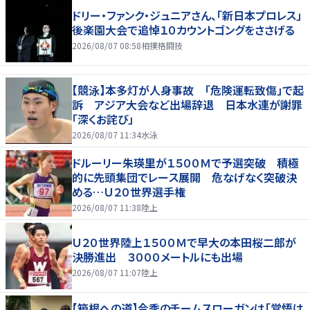
ドリー・ファンク・ジュニアさん、「新日本プロレス」
後楽園大会で追悼１０カウントゴングをささげる
2026/08/07 08:58
相撲格闘技
【競泳】本多灯が人身事故 「危険運転致傷」で起
訴 アジア大会など出場辞退 日本水連が謝罪
「深くお詫び」
2026/08/07 11:34
水泳
ドルーリー朱瑛里が１５００Ｍで予選突破 積極
的に先頭集団でレース展開 危なげなく突破決
める…Ｕ２０世界選手権
2026/08/07 11:38
陸上
Ｕ２０世界陸上１５００Ｍで早大の本田桜二郎が
決勝進出 ３０００メートルにも出場
2026/08/07 11:07
陸上
【箱根への道】今季のチームスローガンは「覚悟は