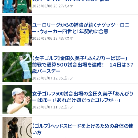
2026/08/06 20:27
バスケ
ユーロリーグからの補強が続くナゲッツ…ロニ
ー・ウォーカー四世と1年契約に合意
2026/08/06 19:43
バスケ
【女子ゴルフ】金田久美子「あんびりーばぼー」
前戦で通算５００試合出場を達成！ １４日は３７
歳バースデー
2026/08/07 12:35
ゴルフ
女子ゴルフ500試合出場の金田久美子「あんびり
ーばぼー」「あれだけ嫌だったゴルフが…」
2026/08/07 11:32
ゴルフ
【ゴルフ】ヘッドスピードを上げるための身体の使
い方