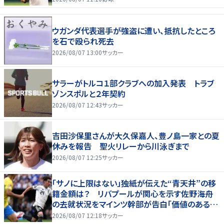
ウガンダ代表選手が強盗に遭い、抵抗したところ
を石で殴られ死去
2026/08/07 13:00
サッカー
サラーがトルコ１部クラブへの加入発表 トラブ
ゾンスポルと２年契約
2026/08/07 12:43
サッカー
吉田沙保里さんが大久保嘉人、豊ノ島一家との夏
休みを報告 聖火リレーから川泳ぎまで
2026/08/07 12:25
サッカー
「サノに上限はない」独紙が伝えた“青天井”の移
籍金額は？ リバプールが関心を示す佐野海舟
の去就状況をマインツ幹部が告白「価値のあるも
のになる」
2026/08/07 12:18
サッカー