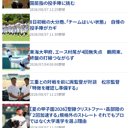
国屈指の投手陣に挑む
2026/08/07 12:25
野球
8日初戦の大分商、「チームはいい状態」 自慢の
投手陣がカギ
2026/08/07 11:30
野球
東海大甲府、エース村尾が4回無失点 鶴岡東、
終盤の打線つながらず
2026/07/04 00:00
野球
三重との対戦を前に両監督が対談 松宗監督
「特徴を確認し準備する」
2026/08/07 11:15
野球
【夏の甲子園2026】聖隷クリストファー・高部陸の
「２回加速する」規格外のストレート それでもプロ
ではなく大学進学を選ぶ理由
2026/08/07 11:10
野球