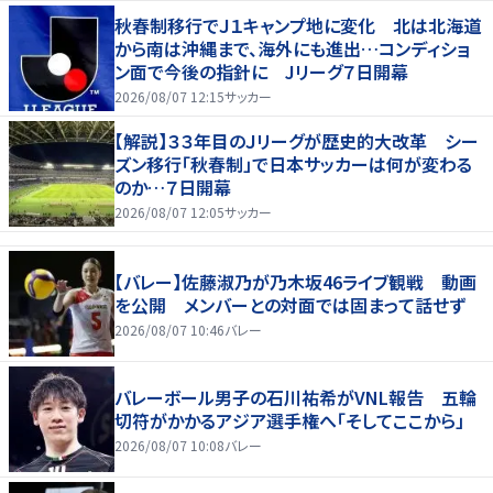
秋春制移行でＪ１キャンプ地に変化 北は北海道
から南は沖縄まで、海外にも進出…コンディショ
ン面で今後の指針に Jリーグ７日開幕
2026/08/07 12:15
サッカー
【解説】３３年目のＪリーグが歴史的大改革 シー
ズン移行「秋春制」で日本サッカーは何が変わる
のか…７日開幕
2026/08/07 12:05
サッカー
【バレー】佐藤淑乃が乃木坂46ライブ観戦 動画
を公開 メンバーとの対面では固まって話せず
2026/08/07 10:46
バレー
バレーボール男子の石川祐希がVNL報告 五輪
切符がかかるアジア選手権へ「そしてここから」
2026/08/07 10:08
バレー