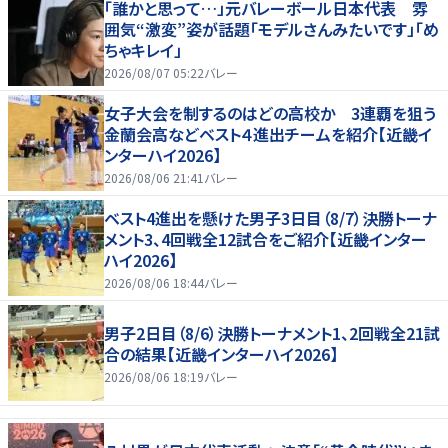
「誰かと思って…」元バレーボール日本代表 雰
囲気“激変”姿が話題「モデルさんみたいです」「め
ちゃキレイ」
2026/08/07 05:22
バレー
女子大会を制するのはどの高校か 3連覇を狙う
金蘭会高などベスト４進出チームを紹介【近畿イ
ンターハイ2026】
2026/08/06 21:41
バレー
ベスト4進出を懸けた男子3日目（8/7）決勝トーナ
メント3、4回戦全12試合をご紹介【近畿インター
ハイ2026】
2026/08/06 18:44
バレー
男子2日目（8/6）決勝トーナメント1、2回戦全21試
合の結果【近畿インターハイ2026】
2026/08/06 18:19
バレー