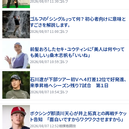
2026/08/07 11:30
ゴルフ
ゴルフの「シングル」って何？ 初心者向けに意味と
すごさを解説します。
2026/08/07 11:00
ゴルフ
前髪おろしたセキ・ユウティンに「美人は何やって
も美しい」桑木志帆も「いいね」
2026/08/07 10:59
ゴルフ
石川遼が下部ツアー初Ｖへ４打差12位で好発進、
来季昇格へシーズン残り７試合 第１日
2026/08/07 10:54
ゴルフ
ボクシング那須川天心が井上拓真との再戦チケッ
ト告知 「面白いですからワクワクさせますから」
2026/08/07 12:52
相撲格闘技