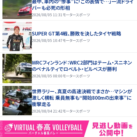
最中、車内の“惨事”に「この表情で…」一流ドライ
バーも必死の形相
2026/08/05 11:31
モータースポーツ
SUPER GT第4戦、勝敗を決したタイヤ戦略
2026/08/05 10:47
モータースポーツ
WRCフィンランド：WRC2部門はテーム・スニネン
のペナルティでロベルト・ビルベスが勝利
2026/08/05 08:00
モータースポーツ
世界ラリー、真夏の高速決戦でまさか…マシンが
激しく横転 乗員無事も“開始800mの出来事”に
衝撃走る
2026/08/04 21:42
モータースポーツ