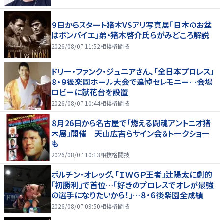
９日からスタート猪木VSアリ写真展「日本のお盆
はボンバイエ」弟・猪木啓介氏らがみどころ解説
2026/08/07 11:52
相撲格闘技
ドリー・ファンク・ジュニアさん、「全日本プロレス」
８・９後楽園ホール大会で追悼セレモニー…会場
ロビーに献花台を設置
2026/08/07 10:44
相撲格闘技
８月26日から名古屋で「燃える闘魂アントニオ猪
木展」開催 天山広吉らサイン会＆トークショー
も
2026/08/07 10:13
相撲格闘技
ボルチン・オレッグ、「ＩＷＧＰ王者」辻陽太に劇的
「初勝利」で首位…「好きのプロレスでオレが最強
の選手になりたいから！」…８・６後楽園全成績
2026/08/07 09:50
相撲格闘技