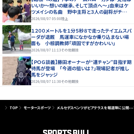
いいか～想いの継承、そして頂点へ～」由来はケ
ツメイシの名曲 野中主将と３人の副将がチーム
を引っ張る…夏合宿特集第１弾、国学院大
2026/08/07 05:00
陸上
１２００メートルを１分５秒８で走ったテイエムスパ
ーダが退厩 馬運車になかなか乗り込まない場
面も 小椋調教師「頑固ですがかわいい」
2026/08/07 11:13
その他競技
【ＰＯＧ談義】藤田オーナーが“連チャン”目指す期
待馬が登場 「今週の狙いは？」現場記者が推し
馬をジャッジ
2026/08/07 11:30
その他競技
TOP
モータースポーツ
メルセデスベンツがビアテラスを報道陣に公開--