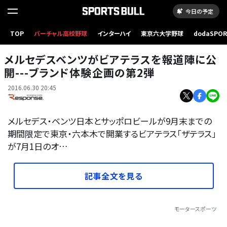
今日の予定
TOP
バーチャル高校野球
インターハイ
東京六大学野球
dodaSPO
期間限定ビアテラス ザテラス《撮影 小松哲也》
（新しいタブ
メルセデスベンツがビアテラスを報道陣に公
開---ブランド体験企画の第2弾
2016.06.30 20:45
メルセデス・ベンツ日本とサッポロビールが9月末までの
期間限定で東京・六本木で開業するビアテラス「ザテラス」
が7月1日のオ…
記事全文を見る
モータースポーツ