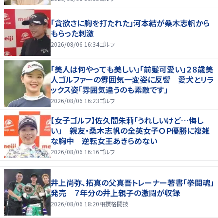
「貪欲さに胸を打たれた」河本結が桑木志帆から
もらった刺激
2026/08/06 16:34
ゴルフ
「美人は何やっても美しい」「前髪可愛い」２８歳美
人ゴルファーの雰囲気一変姿に反響 愛犬とリラ
ックス姿「雰囲気違うのも素敵です」
2026/08/06 16:23
ゴルフ
【女子ゴルフ】佐久間朱莉「うれしいけど…悔し
い」 親友・桑木志帆の全英女子ＯＰ優勝に複雑
な胸中 逆転女王あきらめない
2026/08/06 16:16
ゴルフ
井上尚弥、拓真の父真吾トレーナー著書「拳闘魂」
発売 ７年分の井上親子の激闘が収録
2026/08/06 18:20
相撲格闘技