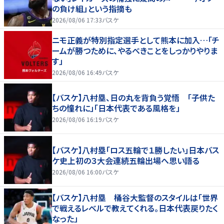
の負け組」という指摘も
2026/08/06 17:33
バスケ
ニモ正義が特別指定選手として熊本に加入…「チ
ームが勝つために、やるべきことをしっかりやりま
す」
2026/08/06 16:49
バスケ
【バスケ】八村塁、日の丸を背負う覚悟 「子供た
ちの憧れに」「日本代表である風格を」
2026/08/06 16:19
バスケ
【バスケ】八村塁「ロス五輪で１勝したい」日本バス
ケ史上初の３大会連続五輪出場へ思い語る
2026/08/06 16:00
バスケ
【バスケ】八村塁 桶谷大監督のスタイルは「世界
で戦えるレベルで教えてくれる。日本代表戻りたく
なった」