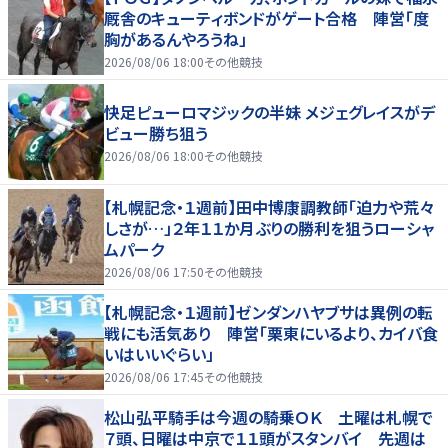
厩舎のキューティボンドがゲート合格 陣営「度
胸があるんやろうね」
2026/08/06 18:00
その他競技
快足ピューロマジックの半妹 メジェグレイスがデ
ビュー勝ち狙う
2026/08/06 18:00
その他競技
【札幌記念・１週前】田中博康調教師「迫力や荒々
しさが…」２年１１か月ぶりの勝利を狙うローシャ
ムパーク
2026/08/06 17:50
その他競技
【札幌記念・１週前】ゼンダンハヤブサは異例の転
戦にも活気あり 陣営「栗東にいるより、カイバ食
いはいいぐらい」
2026/08/06 17:45
その他競技
松山弘平騎手は今週の騎乗ＯＫ 土曜は札幌で
７頭、日曜は中京で１１頭がスタンバイ 先週は