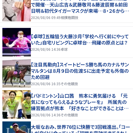
で開催…天山広吉＆武藤敬司＆藤波辰爾＆前田
日明＆初代タイガーマスクが来場…８・２６から９・
７まで
2026/08/06 09:49
相撲格闘技
【卓球】五輪狙う大藤沙月「学校へ行く前にやって
いた」自宅リビングに卓球台…飛躍の原点とは？
2026/08/06 14:36
卓球
【注目馬動向】スイートピーＳ勝ち馬のカナルサン
マルタンは８月９日の佐渡Ｓに出走予定も外傷の
ため回避
2026/08/06 16:35
その他競技
【バドミントン】山口茜 熊本に勇気届ける 「元
気になってもらえるようなプレーを」 所属先の
練習拠点が熊本 「好きなことができることは当
たり前じゃない」
2026/08/06 14:36
その他競技
大坂なおみ、世界76位に快勝で3回戦進出。「コー
トが自分に合っている」「初戦を突破できてうれし