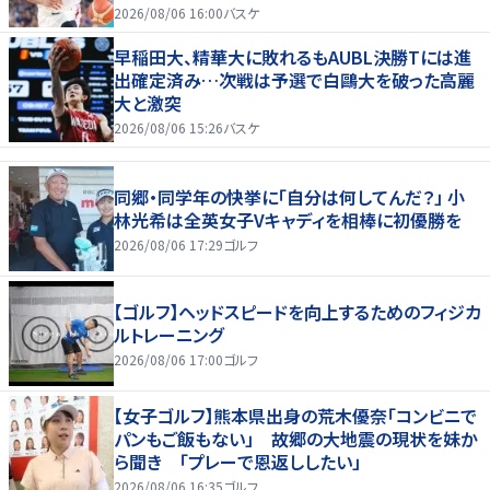
2026/08/06 16:00
バスケ
早稲田大、精華大に敗れるもAUBL決勝Tには進
出確定済み…次戦は予選で白鷗大を破った高麗
大と激突
2026/08/06 15:26
バスケ
同郷・同学年の快挙に「自分は何してんだ？」 小
林光希は全英女子Vキャディを相棒に初優勝を
2026/08/06 17:29
ゴルフ
【ゴルフ】ヘッドスピードを向上するためのフィジカ
ルトレーニング
2026/08/06 17:00
ゴルフ
【女子ゴルフ】熊本県出身の荒木優奈「コンビニで
パンもご飯もない」 故郷の大地震の現状を妹か
ら聞き 「プレーで恩返ししたい」
2026/08/06 16:35
ゴルフ