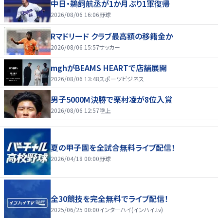
中日・鵜飼航丞が1か月ぶり1軍復帰
2026/08/06 16:06
野球
Rマドリード クラブ最高額の移籍金か
2026/08/06 15:57
サッカー
mghがBEAMS HEARTで店舗展開
2026/08/06 13:48
スポーツビジネス
男子5000M決勝で栗村凌が8位入賞
2026/08/06 12:57
陸上
夏の甲子園を全試合無料ライブ配信！
2026/04/18 00:00
野球
全30競技を完全無料でライブ配信！
2025/06/25 00:00
インターハイ(インハイ.tv)