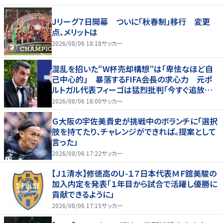
Ｊリーグ７日開幕 ついに「秋春制」移行 変更
点、メリットは
2026/08/06 18:18
サッカー
混乱を招いた“W杯売却構想”は「卑怯なほど自
己中心的」 暴落するFIFA会長の求心力 元ポ
ルトガル代表フィーゴは猛烈批判「今すぐ追放す
べきだ」
2026/08/06 18:00
サッカー
Ｇ大阪の宇佐美貴史が挑戦中のボランチに「選択
肢を持てたり、チャレンジができれば。提案として
言った」
2026/08/06 17:22
サッカー
【Ｊ１清水】修徳高のＵ-１７日本代表ＭＦ舘美駿の
加入内定を発表「１年目から試合で活躍し優勝に
貢献できるように」
2026/08/06 17:15
サッカー