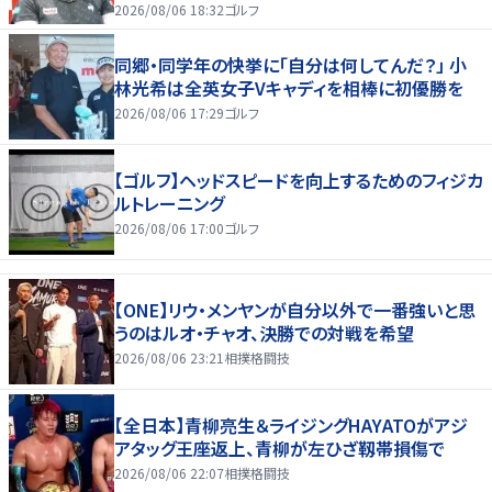
2026/08/06 18:32
ゴルフ
同郷・同学年の快挙に「自分は何してんだ？」 小
林光希は全英女子Vキャディを相棒に初優勝を
2026/08/06 17:29
ゴルフ
【ゴルフ】ヘッドスピードを向上するためのフィジカ
ルトレーニング
2026/08/06 17:00
ゴルフ
【ONE】リウ・メンヤンが自分以外で一番強いと思
うのはルオ・チャオ、決勝での対戦を希望
2026/08/06 23:21
相撲格闘技
【全日本】青柳亮生＆ライジングHAYATOがアジ
アタッグ王座返上、青柳が左ひざ靱帯損傷で
2026/08/06 22:07
相撲格闘技