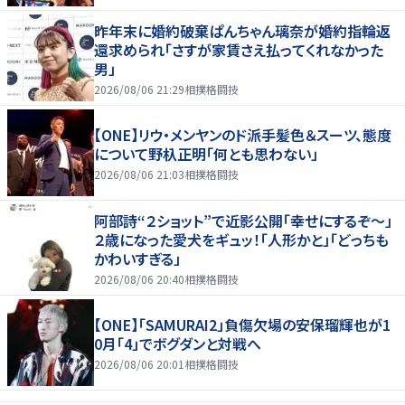
昨年末に婚約破棄ぱんちゃん璃奈が婚約指輪返
還求められ「さすが家賃さえ払ってくれなかった
男」
2026/08/06 21:29
相撲格闘技
【ONE】リウ・メンヤンのド派手髪色＆スーツ、態度
について野杁正明「何とも思わない」
2026/08/06 21:03
相撲格闘技
阿部詩“２ショット”で近影公開「幸せにするぞ〜」
２歳になった愛犬をギュッ！「人形かと」「どっちも
かわいすぎる」
2026/08/06 20:40
相撲格闘技
【ONE】「SAMURAI2」負傷欠場の安保瑠輝也が1
0月「4」でボグダンと対戦へ
2026/08/06 20:01
相撲格闘技