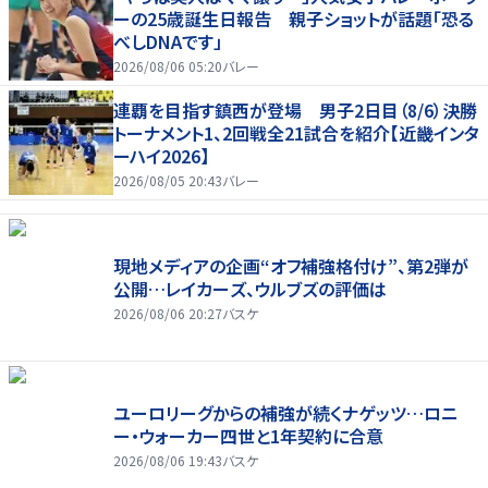
ーの25歳誕生日報告 親子ショットが話題「恐る
べしDNAです」
2026/08/06 05:20
バレー
連覇を目指す鎮西が登場 男子2日目（8/6）決勝
トーナメント1、2回戦全21試合を紹介【近畿インタ
ーハイ2026】
2026/08/05 20:43
バレー
現地メディアの企画“オフ補強格付け”、第2弾が
公開…レイカーズ、ウルブズの評価は
2026/08/06 20:27
バスケ
ユーロリーグからの補強が続くナゲッツ…ロニ
ー・ウォーカー四世と1年契約に合意
2026/08/06 19:43
バスケ