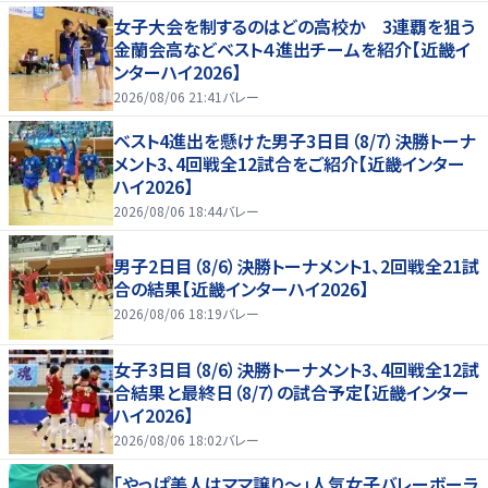
女子大会を制するのはどの高校か 3連覇を狙う
金蘭会高などベスト４進出チームを紹介【近畿イ
ンターハイ2026】
2026/08/06 21:41
バレー
ベスト4進出を懸けた男子3日目（8/7）決勝トーナ
メント3、4回戦全12試合をご紹介【近畿インター
ハイ2026】
2026/08/06 18:44
バレー
男子2日目（8/6）決勝トーナメント1、2回戦全21試
合の結果【近畿インターハイ2026】
2026/08/06 18:19
バレー
女子3日目（8/6）決勝トーナメント3、4回戦全12試
合結果と最終日（8/7）の試合予定【近畿インター
ハイ2026】
2026/08/06 18:02
バレー
「やっぱ美人はママ譲り～」人気女子バレーボーラ