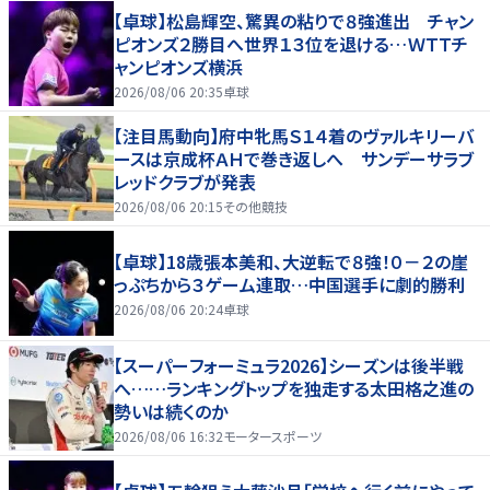
【卓球】松島輝空、驚異の粘りで８強進出 チャン
ピオンズ２勝目へ世界１３位を退ける…ＷＴＴチ
ャンピオンズ横浜
2026/08/06 20:35
卓球
【注目馬動向】府中牝馬Ｓ１４着のヴァルキリーバ
ースは京成杯ＡＨで巻き返しへ サンデーサラブ
レッドクラブが発表
2026/08/06 20:15
その他競技
【卓球】18歳張本美和、大逆転で８強！０－２の崖
っぷちから３ゲーム連取…中国選手に劇的勝利
2026/08/06 20:24
卓球
【スーパーフォーミュラ2026】シーズンは後半戦
へ……ランキングトップを独走する太田格之進の
勢いは続くのか
2026/08/06 16:32
モータースポーツ