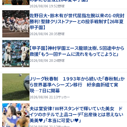
2026/08/06 19:52
野球
佐野日大・鈴木有が世代屈指左腕以来の1-0完封
勝利！聖隷クリストファーとの投手戦制す【26年夏
甲子園】
2026/08/06 20:35
野球
【甲子園】神村学園エース龍頭汰樹、５回途中から
救援「もう一回チームに流れをもってこようと」
2026/08/06 20:24
野球
Ｊリーグ秋春制 １９９３年から続いた「春秋制」か
ら世界基準へシーズン移行 紆余曲折経て実
現…７日に開幕
2026/08/06 21:13
サッカー
夫は堂安律！Ｗ杯スタンドで輝いていた美女 ド
イツのホテルで上品コーデ「出産後とは思えない
美美♥」「本当に可愛い♥」
2026/08/06 21:12
サッカー