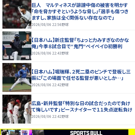
巨人 マルティネスが誹謗中傷の被害を明かす
「命を脅かすぞというような脅し」「選手も傷つき
ますし、家族は全く関係ない存在なので」
2026/08/06 22:56
野球
【日本ハム】新庄監督「ちょっと力みすぎなのかな
俺」今季８試合目で“鬼門“ペイペイＤ初勝利
2026/08/06 22:43
野球
【日本ハム】堀瑞輝、２死二塁のピンチで登板し三
振に「この場面で任せる監督が悪いとしか…」
2026/08/06 22:42
野球
広島・新井監督「特別な日の試合だったので負け
て悔しいです」ピースナイターで１１失点逆転負け
2026/08/06 22:42
野球