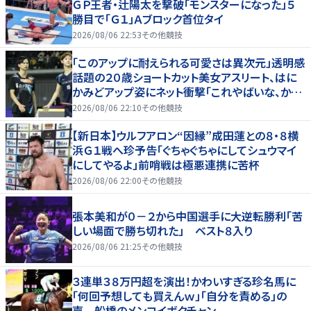
ＧＰ王者・辻陽太を撃破「モンスターになった」５
勝目で「Ｇ１」Ａブロック首位タイ
2026/08/06 22:53
その他競技
「このアップに耐えられる可愛さは異次元」透明感
話題の２０歳ショートカット美女アスリート、はに
かみどアップ姿にネット衝撃「これやばいな、かわ
いすぎる」「顔ちっちゃ」
2026/08/06 22:10
その他競技
【新日本】ウルフアロン“因縁”成田蓮との８・８横
浜Ｇ１戦へ珍予告「ぐちゃぐちゃにしてシュウマイ
にしてやるよ」前哨戦は極悪連携に苦杯
2026/08/06 22:00
その他競技
張本美和が０－２から中国選手に大逆転勝利「苦
しい場面で勝ち切れた」 ベスト８入り
2026/08/06 21:25
その他競技
３連単３８万円超を演出！かわいすぎる珍名馬に
「何回予想しても買えんｗ」「自分を責める」の
声 船橋のメンコイボクチャン