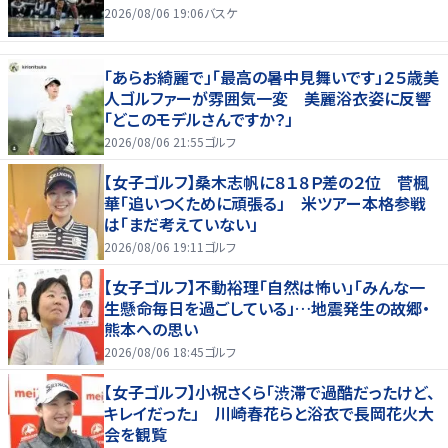
2026/08/06 19:06
バスケ
「あらお綺麗で」「最高の暑中見舞いです」２５歳美
人ゴルファーが雰囲気一変 美麗浴衣姿に反響
「どこのモデルさんですか？」
2026/08/06 21:55
ゴルフ
【女子ゴルフ】桑木志帆に８１８Ｐ差の２位 菅楓
華「追いつくために頑張る」 米ツアー本格参戦
は「まだ考えていない」
2026/08/06 19:11
ゴルフ
【女子ゴルフ】不動裕理「自然は怖い」「みんな一
生懸命毎日を過ごしている」…地震発生の故郷・
熊本への思い
2026/08/06 18:45
ゴルフ
【女子ゴルフ】小祝さくら「渋滞で過酷だったけど、
キレイだった」 川崎春花らと浴衣で長岡花火大
会を観覧