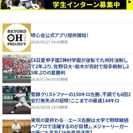
球心会公式アプリ提供開始！
2026/05/27 00:00
野球
【6日夏甲子園】神村学園が逆転で九州対決制し
て2年ぶり、佐野日大・鈴木が完封で投手戦制し2
5年ぶりの夏勝利
2026/07/06 00:00
野球
聖隷クリストファーの150キロ左腕、不調でも6回2
安打無失点の投球！ここまでの最速144キロ
2026/08/06 19:54
野球
東筑の夏終わる…エース右腕は大学で野球継続
へ「プロで活躍するのが目標」、メジャーリーガー
の夢にも言及【26年夏甲子園】