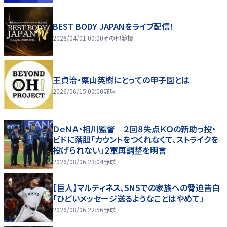
BEST BODY JAPANをライブ配信！
2026/04/01 00:00
その他競技
王貞治・栗山英樹にとっての甲子園とは
2026/06/15 00:00
野球
ＤｅＮＡ・相川監督 ２回８失点ＫＯの新助っ投・
ビドに落胆「カウントをつくれなくて、ストライクを
投げられない」２軍再調整を明言
2026/08/06 23:04
野球
【巨人】マルティネス、SNSでの家族への脅迫告白
「ひどいメッセージ送るようなことはやめて」
2026/08/06 22:56
野球