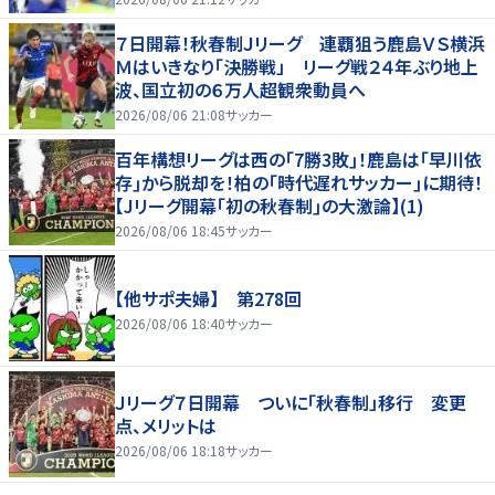
７日開幕！秋春制Ｊリーグ 連覇狙う鹿島ＶＳ横浜
Ｍはいきなり「決勝戦」 リーグ戦２４年ぶり地上
波、国立初の６万人超観衆動員へ
2026/08/06 21:08
サッカー
百年構想リーグは西の｢7勝3敗｣！鹿島は｢早川依
存｣から脱却を！柏の｢時代遅れサッカー｣に期待！
【Jリーグ開幕｢初の秋春制｣の大激論】(1)
2026/08/06 18:45
サッカー
【他サポ夫婦】 第278回
2026/08/06 18:40
サッカー
Ｊリーグ７日開幕 ついに「秋春制」移行 変更
点、メリットは
2026/08/06 18:18
サッカー