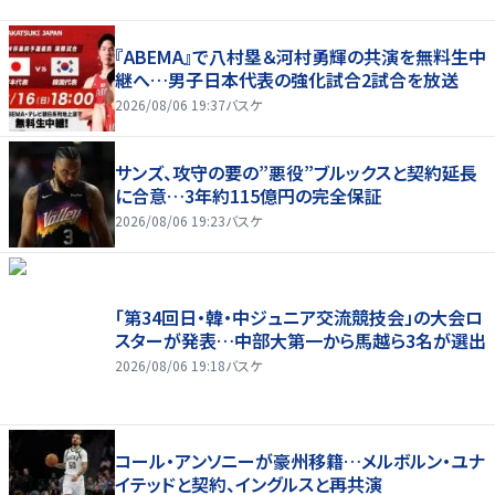
『ABEMA』で八村塁＆河村勇輝の共演を無料生中
継へ…男子日本代表の強化試合2試合を放送
2026/08/06 19:37
バスケ
サンズ、攻守の要の”悪役”ブルックスと契約延長
に合意…3年約115億円の完全保証
2026/08/06 19:23
バスケ
「第34回日・韓・中ジュニア交流競技会」の大会ロ
スターが発表…中部大第一から馬越ら3名が選出
2026/08/06 19:18
バスケ
コール・アンソニーが豪州移籍…メルボルン・ユナ
イテッドと契約、イングルスと再共演