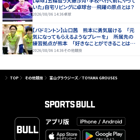
【卓球】五輪狙う大藤沙月「学校へ行く前にやって
いた」自宅リビングに卓球台…飛躍の原点とは？
2026/08/06 14:36
卓球
【バドミントン】山口茜 熊本に勇気届ける 「元
気になってもらえるようなプレーを」 所属先の
練習拠点が熊本 「好きなことができることは当
たり前じゃない」
2026/08/06 14:36
その他競技
TOP
その他競技
富山グラウジーズ／TOYAMA GROUSES
アプリ版