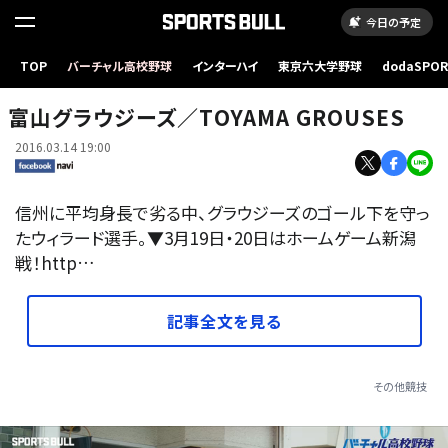
今日の予定
TOP
バーチャル高校野球
インターハイ
東京六大学野球
dodaSPO
（新しいタブ
富山グラウジーズ／TOYAMA GROUSES
2016.03.14 19:00
信州に平均身長で劣る中、グラウジーズのゴール下を守っ
たウィラード選手。▼3月19日・20日はホームゲーム新潟
戦！http…
記事全文を見る
その他競技