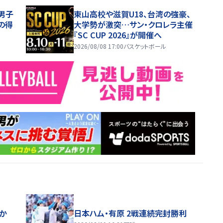
6男子
東山高校や滋賀U18、台湾の強豪、
の得
大学勢が激突…サン・クロレラ主催
『SC CUP 2026』が開催へ
2026/08/08 17:00
バスケットボール
ほか
日本ハム・有原 2戦連続完封勝利