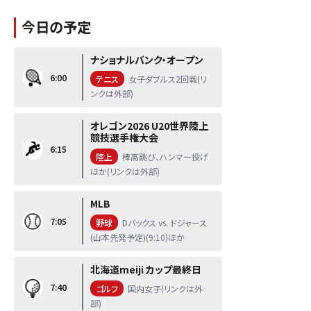
今日の予定
ナショナルバンク・オープン
6:00
テニス
女子ダブルス2回戦(リ
ンクは外部)
オレゴン2026 U20世界陸上
競技選手権大会
6:15
陸上
棒高跳び、ハンマー投げ
ほか(リンクは外部)
MLB
7:05
野球
Dバックス vs. ドジャース
(山本先発予定)(9:10)ほか
北海道meiji カップ最終日
7:40
ゴルフ
国内女子(リンクは外
部)