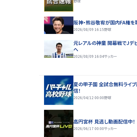
野球
阪神・熊谷敬宥が国内FA権を
2026/08/09 16:15
野球
元レアルの神童 開幕戦でJデ
へ
2026/08/09 16:04
サッカー
夏の甲子園 全試合無料ライブ
信！
2026/04/12 00:00
野球
高円宮杯 見逃し動画配信中！
2026/06/17 00:00
サッカー