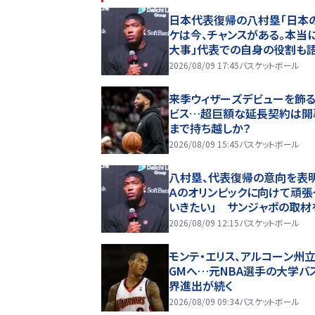
日本代表復帰の八村塁「日本
ケは今、チャンスがある。本当
大事」代表での自身の役割も
2026/08/09 17:45
バスケットボール
来季ウィザーズデビューを飾
ビス…超巨額な延長契約は開
まで持ち越しか？
2026/08/09 15:45
バスケットボール
八村塁、代表復帰の意向を表明
Ａのオリンピックに向けて頑張
いきたい」 サンジャポの取材
けた衝撃理由
2026/08/09 12:15
バスケットボール
モンテ・エリス、アルコーン州
GMへ…元NBA選手の大学バ
界進出が続く
2026/08/09 09:34
バスケットボール