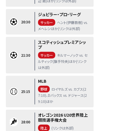
辺 剛)ほか(リンクは外部)
ジュピラー・プロ・リーグ
20:30
サッカー
ヘント(伊藤敦樹) vs.
メヘレンほか(リンクは外部)
スコティッシュプレミアシッ
プ
21:30
サッカー
キルマーノック vs. セ
ルティック(旗手怜央)ほか(リンク
は外部)
MLB
野球
ロイヤルズ vs. カブス(2
25:15
7:10)、Dバックス vs. ドジャース(2
9:10)ほか
オレゴン2026 U20世界陸上
競技選手権大会
28:00
陸上
(リンクは外部)