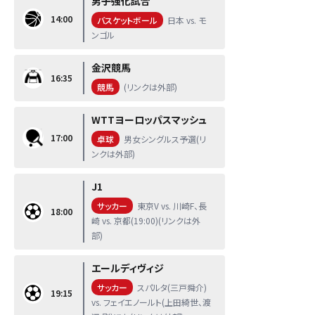
男子強化試合
14:00
バスケットボール
日本 vs. モ
ンゴル
金沢競馬
16:35
競馬
(リンクは外部)
WTTヨーロッパスマッシュ
17:00
卓球
男女シングルス予選(リ
ンクは外部)
J1
サッカー
東京V vs. 川崎F、長
18:00
崎 vs. 京都(19:00)(リンクは外
部)
エールディヴィジ
サッカー
スパルタ(三戸舜介)
19:15
vs. フェイエノールト(上田綺世、渡