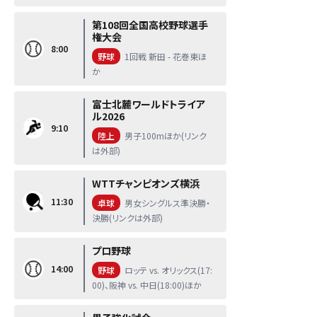
第108回全国高校野球選手
権大会
8:00
野球
1回戦 新田 - 花巻東ほ
か
富士北麓ワールドトライア
ル2026
9:10
陸上
男子100mほか(リンク
は外部)
WTTチャンピオンズ横浜
11:30
卓球
男女シングルス準決勝・
決勝(リンクは外部)
プロ野球
14:00
野球
ロッテ vs. オリックス(17:
00)、阪神 vs. 中日(18:00)ほか