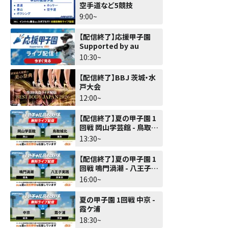
空手道など5競技
9:00~
【配信終了】応援甲子園
Supported by au
10:30~
【配信終了】BBJ 茨城・水
戸大会
12:00~
【配信終了】夏の甲子園 1
回戦 岡山学芸館 - 鳥取城
北
13:30~
【配信終了】夏の甲子園 1
回戦 鳴門渦潮 - 八王子実
践
16:00~
夏の甲子園 1回戦 中京 -
霞ケ浦
18:30~