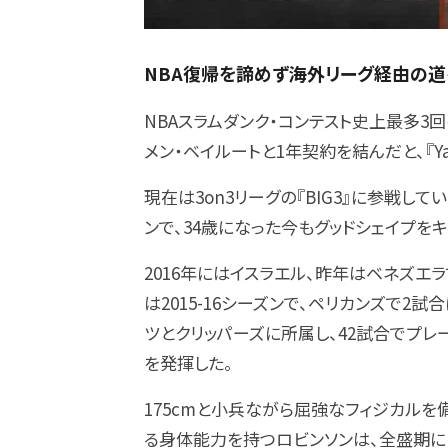
NBA復帰を諦めず海外リーグ経由の
NBAスラムダンク・コンテスト史上最多3
メン・ベイルートと1年契約を結んだと、『Yaho
現在は3on3リーグの『BIG3』に参戦し
ンで、34歳になった今もグッドシェイプを
2016年にはイスラエル、昨年はベネズエ
は2015-16シーズンで、ペリカンズで2試
ツとクリッパーズに所属し、42試合でプ
を発揮した。
175cmと小兵ながら屈強なフィジカルを
る身体能力を持つロビンソンは、全盛期に