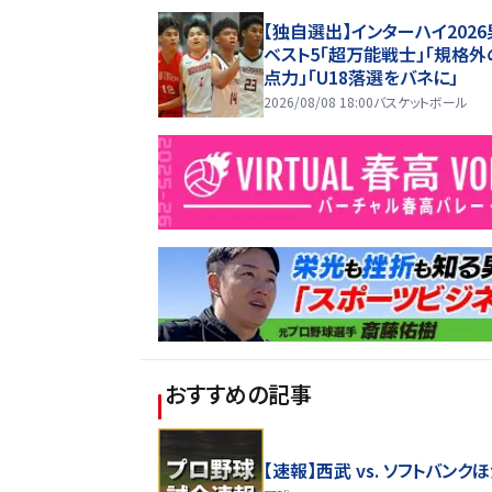
【独自選出】インターハイ202
ベスト5「超万能戦士」「規格外
点力」「U18落選をバネに」
2026/08/08 18:00
バスケットボール
おすすめの記事
【速報】西武 vs. ソフトバンク