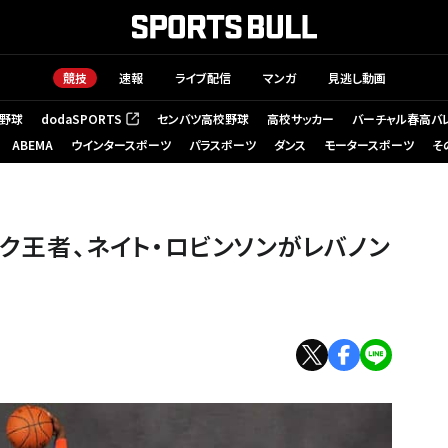
競技
速報
ライブ配信
マンガ
見逃し動画
野球
dodaSPORTS
センバツ高校野球
高校サッカー
バーチャル春高バ
（新しいタブで開く）
ABEMA
ウインタースポーツ
パラスポーツ
ダンス
モータースポーツ
そ
ンク王者、ネイト・ロビンソンがレバノン