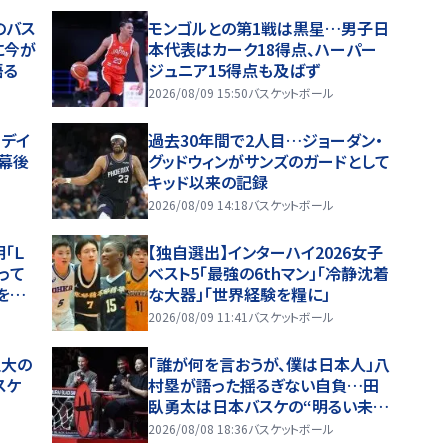
のバス
モンゴルとの第1戦は黒星…男子日
に今が
本代表はカーク18得点、ハーパー
語る
ジュニア15得点も及ばず
2026/08/09 15:50
バスケットボール
るデイ
過去30年間で2人目…ジョーダン・
幕後
グッドウィンがサンズのガードとして
キッド以来の記録
2026/08/09 14:18
バスケットボール
「Ｌ
【独自選出】インターハイ2026女子
って
ベスト5「最強の6thマン」「冷静沈着
を受
な大器」「世界経験を糧に」
2026/08/09 11:41
バスケットボール
立大の
「誰が何を言おうが、僕は日本人」八
スケ
村塁が語った揺るぎない自負…田
臥勇太は日本バスケの“明るい未
来”を確信
2026/08/08 18:36
バスケットボール