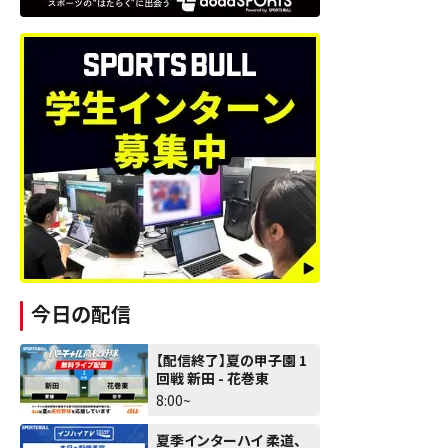
今日の配信
【配信終了】夏の甲子園 1
回戦 新田 - 花巻東
8:00~
夏季インターハイ 柔道、