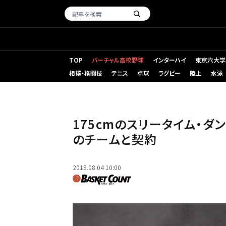
TOP
バーチャル高校野球
インターハイ
東京六大学
相撲・格闘技
テニス
卓球
ラグビー
陸上
水泳
175cmのスリータイム・ダ
のチームと契約
2018.08.04 10:00