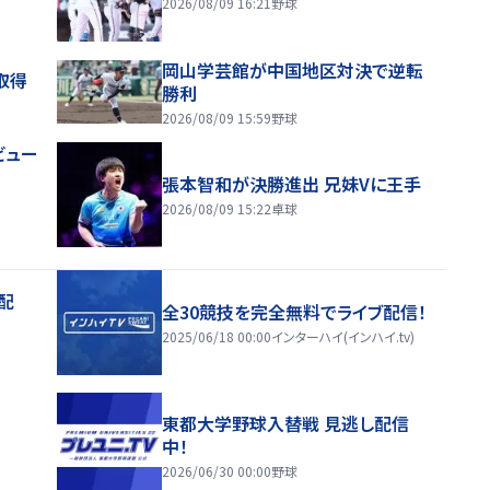
2026/08/09 16:21
野球
岡山学芸館が中国地区対決で逆転
取得
勝利
2026/08/09 15:59
野球
ビュー
張本智和が決勝進出 兄妹Vに王手
2026/08/09 15:22
卓球
配
全30競技を完全無料でライブ配信！
2025/06/18 00:00
インターハイ(インハイ.tv)
東都大学野球入替戦 見逃し配信
中！
2026/06/30 00:00
野球