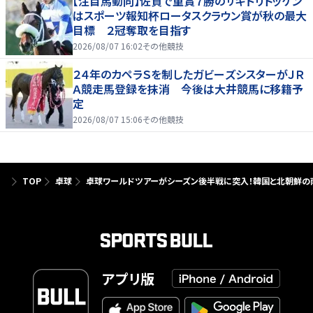
【注目馬動向】佐賀で重賞７勝のサキドリトッケン
はスポーツ報知杯ロータスクラウン賞が秋の最大
目標 ２冠奪取を目指す
2026/08/07 16:02
その他競技
２４年のカペラＳを制したガビーズシスターがＪＲ
Ａ競走馬登録を抹消 今後は大井競馬に移籍予
定
2026/08/07 15:06
その他競技
TOP
卓球
卓球ワールドツアーがシーズン後半戦に突入！韓国と北朝鮮の南
アプリ版