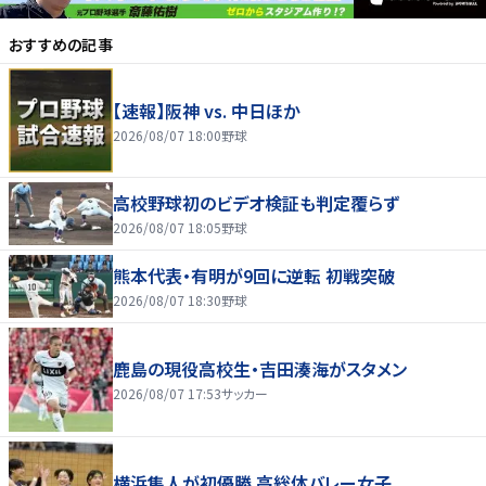
おすすめの記事
【速報】阪神 vs. 中日ほか
2026/08/07 18:00
野球
高校野球初のビデオ検証も判定覆らず
2026/08/07 18:05
野球
熊本代表・有明が9回に逆転 初戦突破
2026/08/07 18:30
野球
鹿島の現役高校生・吉田湊海がスタメン
2026/08/07 17:53
サッカー
横浜隼人が初優勝 高総体バレー女子