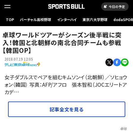
今日の予定
TOP
バーチャル高校野球
インターハイ
東京六大学野球
dodaSPO
（新しいタブ
卓球ワールドツアーがシーズン後半戦に突
入！韓国と北朝鮮の南北合同チームも参戦
【韓国OP】
2018.07.19 12:05
女子ダブルスでペアを組むキムソンイ（北朝鮮）／ソヒョウ
ォン（韓国） 写真：AFP/アフロ 張本智和（JOCエリートア
カデ…
記事全文を見る
卓球