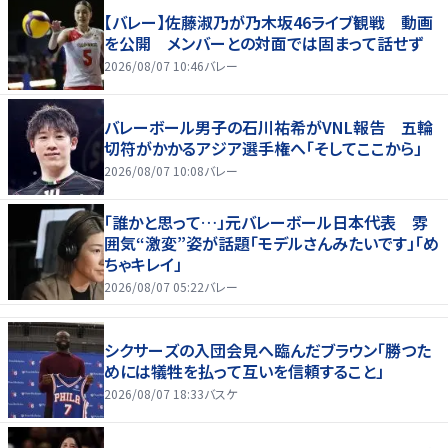
【バレー】佐藤淑乃が乃木坂46ライブ観戦 動画
を公開 メンバーとの対面では固まって話せず
2026/08/07 10:46
バレー
バレーボール男子の石川祐希がVNL報告 五輪
切符がかかるアジア選手権へ「そしてここから」
2026/08/07 10:08
バレー
「誰かと思って…」元バレーボール日本代表 雰
囲気“激変”姿が話題「モデルさんみたいです」「め
ちゃキレイ」
2026/08/07 05:22
バレー
シクサーズの入団会見へ臨んだブラウン「勝つた
めには犠牲を払って互いを信頼すること」
2026/08/07 18:33
バスケ