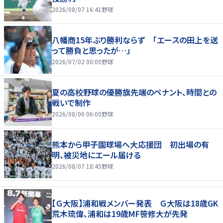
2026/08/07 16:41
野球
八幡商15年ぶり勝利ならず 「エースの田上を送
って勝負と思ったが…」
2026/07/02 00:00
野球
夏の高校野球の優勝旗先端のペナント、時間との
戦いで制作
2026/08/06 06:00
野球
熊本から甲子園球場へ大応援団 初出場の有
明、被災地にエール届ける
2026/08/07 18:45
野球
【Ｇ大阪】浦和戦メンバー発表 Ｇ大阪は18歳GK
荒木琉偉、浦和は19歳MF笹修大が先発