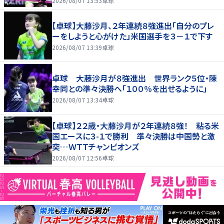
2026/08/07 13:53
卓球
【卓球】大藤沙月、２年連続８強進出「自分のプレ
ーをしようと心がけた」米国選手を３－１で下す
2026/08/07 13:39
卓球
卓球 大藤沙月が８強進出 世界ランク５位・陳
幸同との準々決勝へ「１００％を出せるように」
2026/08/07 13:34
卓球
【卓球】２２歳・大藤沙月が２年連続８強！ 粘る米
国エースに３-１で勝利 準々決勝は中国勢と激
突…ＷＴＴチャンピオンズ
2026/08/07 12:56
卓球