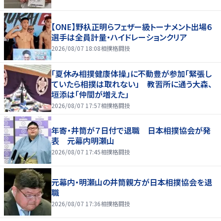
【ONE】野杁正明らフェザー級トーナメント出場６
選手は全員計量・ハイドレーションクリア
2026/08/07 18:08
相撲格闘技
「夏休み相撲健康体操」に不動豊が参加「緊張し
ていたら相撲は取れない」 教習所に通う大森、
垣添は「仲間が増えた」
2026/08/07 17:57
相撲格闘技
年寄・井筒が７日付で退職 日本相撲協会が発
表 元幕内明瀬山
2026/08/07 17:45
相撲格闘技
元幕内・明瀬山の井筒親方が日本相撲協会を退
職
2026/08/07 17:36
相撲格闘技