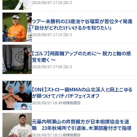
2026/08/07 17:16
ゴルフ
ツアー未勝利の23歳池ケ谷瑠菜が首位タイ発進
「自分がどれだけいけるかを知りたい」
2026/08/07 17:15
ゴルフ
【ゴルフ】飛距離アップのために～ 脱力と軸の感
覚を磨く ～
2026/08/07 17:00
ゴルフ
【ONE】ストロー級MMAの山北渓人と田上こゆる
が額つけてバチバチフェイスオフ
2026/08/07 18:49
相撲格闘技
元幕内明瀬山の井筒親方が日本相撲協会を退
職 23年秋場所で引退後、木瀬部屋付きで指導
2026/08/07 18:11
相撲格闘技