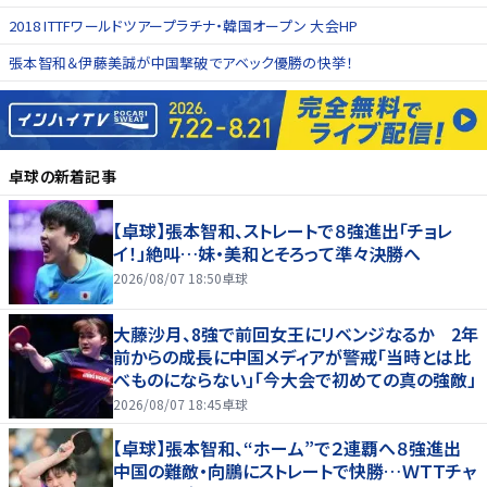
2018 ITTFワールドツアープラチナ・韓国オープン 大会HP
張本智和＆伊藤美誠が中国撃破でアベック優勝の快挙！
卓球
の新着記事
【卓球】張本智和、ストレートで８強進出「チョレ
イ！」絶叫…妹・美和とそろって準々決勝へ
2026/08/07 18:50
卓球
大藤沙月、8強で前回女王にリベンジなるか 2年
前からの成長に中国メディアが警戒「当時とは比
べものにならない」「今大会で初めての真の強敵」
2026/08/07 18:45
卓球
【卓球】張本智和、“ホーム”で２連覇へ８強進出
中国の難敵・向鵬にストレートで快勝…ＷＴＴチャ