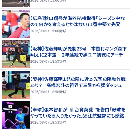
2026/08/07 19:00
野球
【広島】秋山翔吾が海外FA権取得「シーズン中な
ので何かを考えるとかはない」１番中堅で先発
2026/08/07 19:00
野球
【阪神】佐藤輝明が先制23号 本塁打キング森下
翔太に２本差 ２年連続で黒ユニ初戦にアーチ
2026/08/07 18:59
野球
【阪神】佐藤輝明１発の陰に近本光司の陽動作戦
あり？ 高橋宏斗の視界で三塁から猛ダッシュ
2026/08/07 18:58
野球
【卓球】張本智和が“仙台育英愛”を告白「野球を
やっていたら入りたかった」須江航監督にも感銘
2026/08/07 18:53
野球