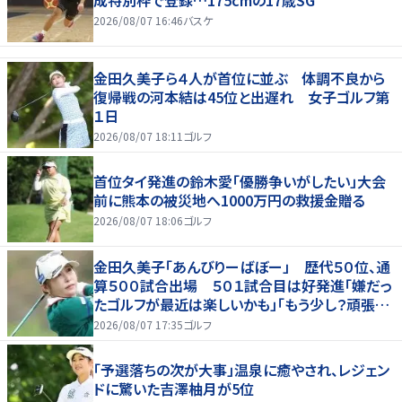
成特別枠で登録…175cmの17歳SG
2026/08/07 16:46
バスケ
金田久美子ら４人が首位に並ぶ 体調不良から
復帰戦の河本結は45位と出遅れ 女子ゴルフ第
１日
2026/08/07 18:11
ゴルフ
首位タイ発進の鈴木愛「優勝争いがしたい」大会
前に熊本の被災地へ1000万円の救援金贈る
2026/08/07 18:06
ゴルフ
金田久美子「あんびりーばぼー」 歴代５０位、通
算５００試合出場 ５０１試合目は好発進「嫌だっ
たゴルフが最近は楽しいかも」「もう少し？頑張り
たいな」
2026/08/07 17:35
ゴルフ
「予選落ちの次が大事」温泉に癒やされ、レジェン
ドに驚いた吉澤柚月が5位