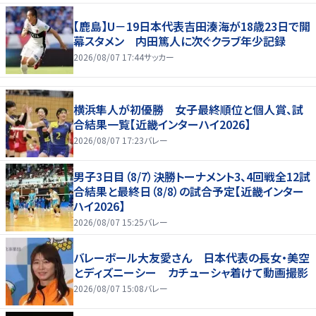
【鹿島】U－19日本代表吉田湊海が18歳23日で開
幕スタメン 内田篤人に次ぐクラブ年少記録
2026/08/07 17:44
サッカー
横浜隼人が初優勝 女子最終順位と個人賞、試
合結果一覧【近畿インターハイ2026】
2026/08/07 17:23
バレー
男子3日目（8/7）決勝トーナメント3、4回戦全12試
合結果と最終日（8/8）の試合予定【近畿インター
ハイ2026】
2026/08/07 15:25
バレー
バレーボール大友愛さん 日本代表の長女・美空
とディズニーシー カチューシャ着けて動画撮影
2026/08/07 15:08
バレー