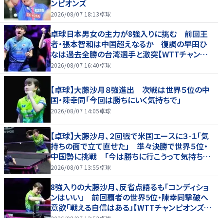
ンピオンズ
2026/08/07 18:13
卓球
卓球日本男女の主力が8強入りに挑む 前回王
者・張本智和は中国超えなるか 復調の早田ひ
なは過去全勝の台湾選手と激突【WTTチャンピ
オンズ横浜2026】
2026/08/07 16:40
卓球
【卓球】大藤沙月８強進出 次戦は世界５位の中
国・陳幸同「今回は勝ちにいく気持ちで」
2026/08/07 14:05
卓球
【卓球】大藤沙月、２回戦で米国エースに３-１「気
持ちの面で立て直せた」 準々決勝で世界５位・
中国勢に挑戦 「今は勝ちに行こうって気持ちが
強い」…ＷＴＴチャンピオンズ横浜
2026/08/07 13:55
卓球
8強入りの大藤沙月、反省点語るも「コンディショ
ンはいい」 前回覇者の世界5位・陳幸同撃破へ
意欲「戦える自信はある」【WTTチャンピオンズ横
浜2026】