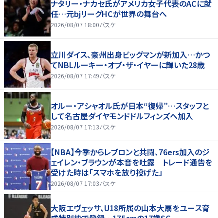
ナタリー・ナカセ氏がアメリカ女子代表のACに就
任…元bjリーグHCが世界の舞台へ
2026/08/07 18:00
バスケ
立川ダイス、豪州出身ビッグマンが新加入…かつ
てNBLルーキー・オブ・ザ・イヤーに輝いた28歳
2026/08/07 17:49
バスケ
オルー・アシャオル氏が日本“復帰”…スタッフと
して名古屋ダイヤモンドドルフィンズへ加入
2026/08/07 17:13
バスケ
【NBA】今季からレブロンと共闘、76ers加入のジ
ェイレン・ブラウンが本音を吐露 トレード通告を
受けた時は「スマホを放り投げた」
2026/08/07 17:03
バスケ
大阪エヴェッサ、U18所属の山本大扇をユース育