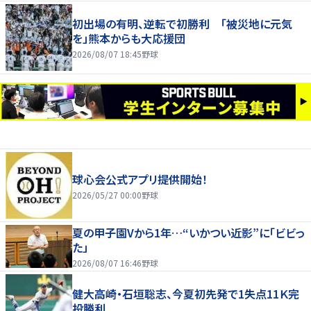
初出場の有明、逆転で初勝利 「被災地に元気
を」熊本からも大応援団
2026/08/07 18:45
野球
球心会公式アプリ提供開始！
2026/05/27 00:00
野球
夏の甲子園Vから1年…“いかつい近影”に「ビビっ
た」
2026/08/07 16:46
野球
健大高崎・石垣聡志、今夏初先発で1失点11Ｋ完
投勝利