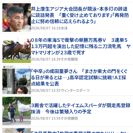
井上康生アジア大会団長が競泳・本多灯の辞退
に談話発表 「重く受け止めております」「再発防
止に努め信頼に応えられるよう」
2026/08/07 16:16
水泳
０８年の東海Ｓで衝撃の単勝万馬券Ｖ ３連単５
１３万円超を演出した記憶に残る二刀流牝馬 ヤ
マトマリオンが２３歳で死す
2026/08/07 16:39
その他競技
「中卒」の成田童夢さん 「まさか東大の門をくぐ
る日が来るとは…」高卒認定試験に挑戦！ＡＩ採
点結果を公表
2026/08/07 15:55
ウィンタースポーツ
３厩舎で活躍したテイエムスパーダが競走馬登録
抹消 今後は繁殖入りの予定
2026/08/07 15:59
その他競技