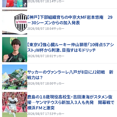
2026/08/07 18:14
サッカー
【神戸】下部組織育ちの中京大MF岩本悠庵 29
－30シーズンからの加入発表
2026/08/07 18:04
サッカー
【東京V】強心臓ルーキー仲山獅恩「10得点５アシ
スト」W杯から刺激、目指すはモドリッチ
2026/08/07 18:01
サッカー
サッカーのヴァンラーレ八戸が8日にJ2初戦 新
戦力は？
2026/08/07 18:00
サッカー
鹿島の１８歳現役高校生・吉田湊海がスタメン抜
擢…ヤンマテウスら新加入３人も先発 開幕戦で
横浜ＦＭと激突
2026/08/07 17:53
サッカー