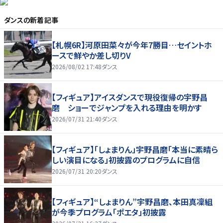
ダンス
の新着記事
【札幌6R】河原田菜々が今年7勝目…セイントホ
ースで鮮やか差し切りV
2026/08/02 17:48
ダンス
【フィギュア】アイスダンスで現役復帰の宇野昌
磨 ショーでジャンプを入れる理由を明かす
2026/07/31 21:40
ダンス
【フィギュア】「しょまりん」宇野昌磨「本当に素晴ら
しい演目になる」初披露のプログラムに自信
2026/07/31 20:20
ダンス
【フィギュア】“しょまりん”宇野昌磨、本田真凜組
が今季プログラム「ポエタ」初披露