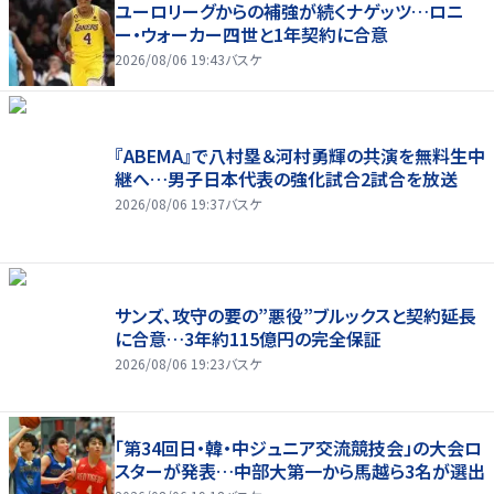
ユーロリーグからの補強が続くナゲッツ…ロニ
ー・ウォーカー四世と1年契約に合意
2026/08/06 19:43
バスケ
『ABEMA』で八村塁＆河村勇輝の共演を無料生中
継へ…男子日本代表の強化試合2試合を放送
2026/08/06 19:37
バスケ
サンズ、攻守の要の”悪役”ブルックスと契約延長
に合意…3年約115億円の完全保証
2026/08/06 19:23
バスケ
「第34回日・韓・中ジュニア交流競技会」の大会ロ
スターが発表…中部大第一から馬越ら3名が選出