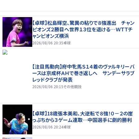
【卓球】松島輝空、驚異の粘りで８強進出 チャン
ピオンズ２勝目へ世界１３位を退ける…ＷＴＴチ
ャンピオンズ横浜
2026/08/06 20:35
卓球
【注目馬動向】府中牝馬Ｓ１４着のヴァルキリーバ
ースは京成杯ＡＨで巻き返しへ サンデーサラブ
レッドクラブが発表
2026/08/06 20:15
その他競技
【卓球】18歳張本美和、大逆転で８強！０－２の崖
っぷちから３ゲーム連取…中国選手に劇的勝利
2026/08/06 20:24
卓球