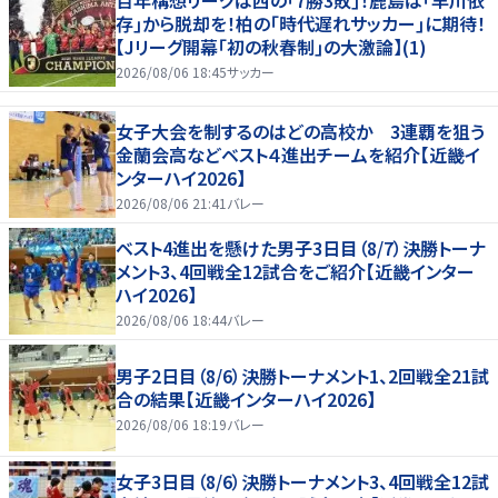
存｣から脱却を！柏の｢時代遅れサッカー｣に期待！
【Jリーグ開幕｢初の秋春制｣の大激論】(1)
2026/08/06 18:45
サッカー
女子大会を制するのはどの高校か 3連覇を狙う
金蘭会高などベスト４進出チームを紹介【近畿イ
ンターハイ2026】
2026/08/06 21:41
バレー
ベスト4進出を懸けた男子3日目（8/7）決勝トーナ
メント3、4回戦全12試合をご紹介【近畿インター
ハイ2026】
2026/08/06 18:44
バレー
男子2日目（8/6）決勝トーナメント1、2回戦全21試
合の結果【近畿インターハイ2026】
2026/08/06 18:19
バレー
女子3日目（8/6）決勝トーナメント3、4回戦全12試