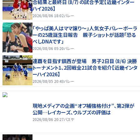
合結果と最終日（8/7）の試合予定【近畿インター
ハイ2026】
2026/08/06 18:02
バレー
「やっぱ美人はママ譲り～」人気女子バレーボーラ
ーの25歳誕生日報告 親子ショットが話題「恐る
べしDNAです」
2026/08/06 05:20
バレー
連覇を目指す鎮西が登場 男子2日目（8/6）決勝
トーナメント1、2回戦全21試合を紹介【近畿インタ
ーハイ2026】
2026/08/05 20:43
バレー
現地メディアの企画“オフ補強格付け”、第2弾が
公開…レイカーズ、ウルブズの評価は
2026/08/06 20:27
バスケ