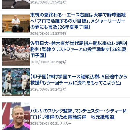
2026/08/06 19:54
野球
東筑の夏終わる…エース右腕は大学で野球継続
へ「プロで活躍するのが目標」、メジャーリーガー
の夢にも言及【26年夏甲子園】
2026/08/06 19:52
野球
佐野日大・鈴木有が世代屈指左腕以来の1-0完封
勝利！聖隷クリストファーとの投手戦制す【26年夏
甲子園】
2026/08/06 20:35
野球
【甲子園】神村学園エース龍頭汰樹、５回途中から
救援「もう一回チームに流れをもってこようと」
2026/08/06 20:24
野球
バルサのフリック監督、マンチェスター・シティーM
Fロドリ獲得のため電話説得 地元紙報道
2026/08/07 00:21
サッカー