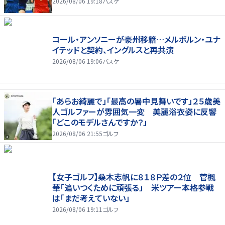
2026/08/06 19:18
バスケ
コール・アンソニーが豪州移籍…メルボルン・ユナ
イテッドと契約、イングルスと再共演
2026/08/06 19:06
バスケ
「あらお綺麗で」「最高の暑中見舞いです」２５歳美
人ゴルファーが雰囲気一変 美麗浴衣姿に反響
「どこのモデルさんですか？」
2026/08/06 21:55
ゴルフ
【女子ゴルフ】桑木志帆に８１８Ｐ差の２位 菅楓
華「追いつくために頑張る」 米ツアー本格参戦
は「まだ考えていない」
2026/08/06 19:11
ゴルフ