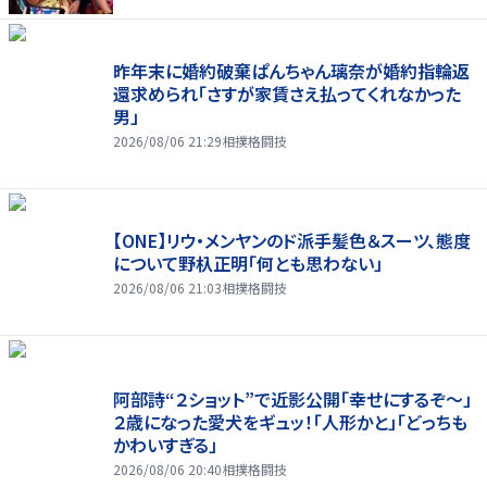
昨年末に婚約破棄ぱんちゃん璃奈が婚約指輪返
還求められ「さすが家賃さえ払ってくれなかった
男」
2026/08/06 21:29
相撲格闘技
【ONE】リウ・メンヤンのド派手髪色＆スーツ、態度
について野杁正明「何とも思わない」
2026/08/06 21:03
相撲格闘技
阿部詩“２ショット”で近影公開「幸せにするぞ〜」
２歳になった愛犬をギュッ！「人形かと」「どっちも
かわいすぎる」
2026/08/06 20:40
相撲格闘技