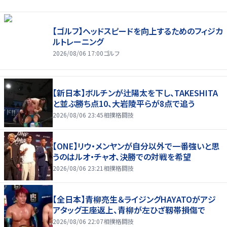
【ゴルフ】ヘッドスピードを向上するためのフィジカ
ルトレーニング
2026/08/06 17:00
ゴルフ
【新日本】ボルチンが辻陽太を下し、TAKESHITA
と並ぶ勝ち点10、大岩陵平らが8点で追う
2026/08/06 23:45
相撲格闘技
【ONE】リウ・メンヤンが自分以外で一番強いと思
うのはルオ・チャオ、決勝での対戦を希望
2026/08/06 23:21
相撲格闘技
【全日本】青柳亮生＆ライジングHAYATOがアジ
アタッグ王座返上、青柳が左ひざ靱帯損傷で
2026/08/06 22:07
相撲格闘技