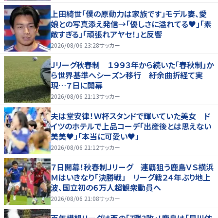
上田綺世「僕の原動力は家族です」モデル妻、愛
娘との写真添え発信→「優しさに溢れてる♥」「素
敵すぎる」「頑張れアヤセ！」と反響
2026/08/06 23:28
サッカー
Ｊリーグ秋春制 １９９３年から続いた「春秋制」か
ら世界基準へシーズン移行 紆余曲折経て実
現…７日に開幕
2026/08/06 21:13
サッカー
夫は堂安律！Ｗ杯スタンドで輝いていた美女 ド
イツのホテルで上品コーデ「出産後とは思えない
美美♥」「本当に可愛い♥」
2026/08/06 21:12
サッカー
７日開幕！秋春制Ｊリーグ 連覇狙う鹿島ＶＳ横浜
Ｍはいきなり「決勝戦」 リーグ戦２４年ぶり地上
波、国立初の６万人超観衆動員へ
2026/08/06 21:08
サッカー
百年構想リーグは西の｢7勝3敗｣！鹿島は｢早川依