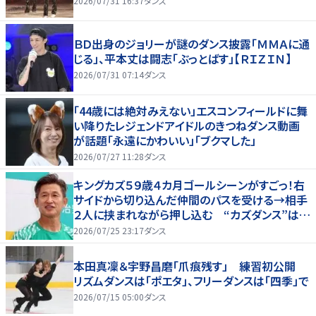
2026/07/31 16:37
ダンス
ＢＤ出身のジョリーが謎のダンス披露「ＭＭＡに通
じる」、平本丈は闘志「ぶっとばす」【ＲＩＺＩＮ】
2026/07/31 07:14
ダンス
「44歳には絶対みえない」エスコンフィールドに舞
い降りたレジェンドアイドルのきつねダンス動画
が話題「永遠にかわいい」「ブクマした」
2026/07/27 11:28
ダンス
キングカズ５９歳４カ月ゴールシーンがすごっ！右
サイドから切り込んだ仲間のパスを受ける→相手
２人に挟まれながら押し込む “カズダンス”はせ
ず
2026/07/25 23:17
ダンス
本田真凜＆宇野昌磨「爪痕残す」 練習初公開
リズムダンスは「ポエタ」、フリーダンスは「四季」で
2026/07/15 05:00
ダンス