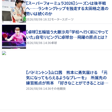
【スーパーフォーミュラ2026】シーズンは後半戦
へ……ランキングトップを独走する太田格之進の
勢いは続くのか
2026/08/06 16:32
モータースポーツ
【卓球】五輪狙う大藤沙月「学校へ行く前にやって
いた」自宅リビングに卓球台…飛躍の原点とは？
2026/08/06 14:36
卓球
【バドミントン】山口茜 熊本に勇気届ける 「元
気になってもらえるようなプレーを」 所属先の
練習拠点が熊本 「好きなことができることは当
たり前じゃない」
2026/08/06 14:36
その他競技