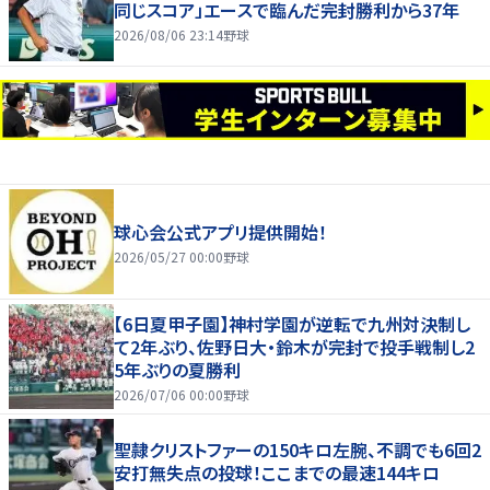
同じスコア」エースで臨んだ完封勝利から37年
2026/08/06 23:14
野球
球心会公式アプリ提供開始！
2026/05/27 00:00
野球
【6日夏甲子園】神村学園が逆転で九州対決制し
て2年ぶり、佐野日大・鈴木が完封で投手戦制し2
5年ぶりの夏勝利
2026/07/06 00:00
野球
聖隷クリストファーの150キロ左腕、不調でも6回2
安打無失点の投球！ここまでの最速144キロ