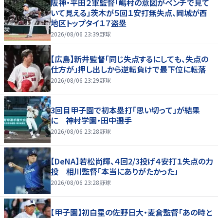
阪神・平田２軍監督「嶋村の意図がベンチで見て
いて見える」茨木が５回１安打無失点、岡城が西
地区トップタイ１７盗塁
2026/08/06 23:39
野球
【広島】新井監督「同じ失点するにしても、失点の
仕方が」押し出しから逆転負けで最下位に転落
2026/08/06 23:29
野球
3回目甲子園で初本塁打「思い切って」が結果
に 神村学園・田中選手
2026/08/06 23:28
野球
【DeNA】若松尚輝、４回2/3投げ４安打１失点の力
投 相川監督「本当にありがたかった」
2026/08/06 23:28
野球
【甲子園】初白星の佐野日大・麦倉監督「あの時と