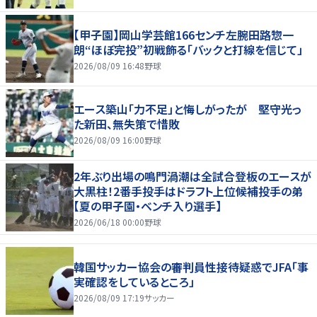
【甲子園】岡山学芸館166センチ左腕田路惣一
朗“ほぼ完投”初戦飾る「バックと打線を信じて」
2026/08/09 16:48
野球
エース築山「力不足」と悔しがったが 堅守光っ
た新田、無失策で惜敗
2026/08/09 16:00
野球
2年ぶり出場の鳴門渦潮は全試合登板のエースが
大黒柱！2番手投手はドラフト上位候補投手の弟
【夏の甲子園・ベンチ入り選手】
2026/06/18 00:00
野球
韓国サッカー協会の審判員性接待疑惑でJFA「事
実確認をしているところ」
2026/08/09 17:19
サッカー