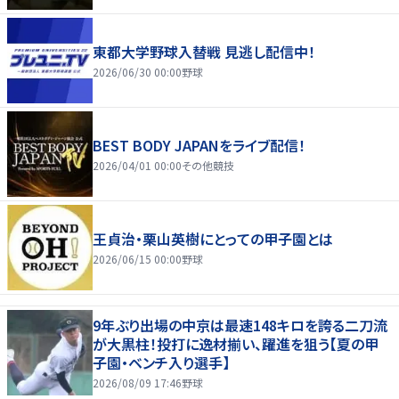
東都大学野球入替戦 見逃し配信中！
2026/06/30 00:00
野球
BEST BODY JAPANをライブ配信！
2026/04/01 00:00
その他競技
王貞治・栗山英樹にとっての甲子園とは
2026/06/15 00:00
野球
9年ぶり出場の中京は最速148キロを誇る二刀流
が大黒柱！投打に逸材揃い、躍進を狙う【夏の甲
子園・ベンチ入り選手】
2026/08/09 17:46
野球