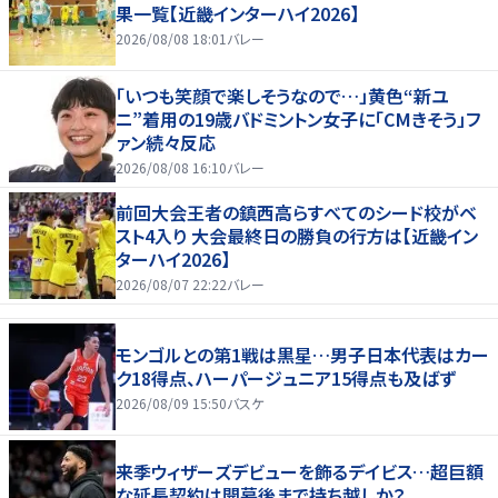
果一覧【近畿インターハイ2026】
2026/08/08 18:01
バレー
「いつも笑顔で楽しそうなので…」黄色“新ユ
ニ”着用の19歳バドミントン女子に「CMきそう」フ
ァン続々反応
2026/08/08 16:10
バレー
前回大会王者の鎮西高らすべてのシード校がベ
スト4入り 大会最終日の勝負の行方は【近畿イン
ターハイ2026】
2026/08/07 22:22
バレー
モンゴルとの第1戦は黒星…男子日本代表はカー
ク18得点、ハーパージュニア15得点も及ばず
2026/08/09 15:50
バスケ
来季ウィザーズデビューを飾るデイビス…超巨額
な延長契約は開幕後まで持ち越しか？