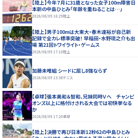
【陸上】今年７月に31歳となった女子100m障害日
本新の中島ひとみ「年齢を重ねることは…」
2026/08/09 16:29
陸上
【陸上】男子100mは大東大・春木達裕が自己新
記録で全カレ標準突破！ 早稲田・水野琉之介も出
場 第21回トワイライト・ゲームス
2026/08/09 17:10
陸上
加藤未唯組 シードに屈し8強ならず
2026/08/09 13:38
テニス
【卓球】張本美和＆智和、兄妹同時Ｖへ チャンピ
オンズ以上に格付けされる大会では初快挙なる
か
2026/08/09 17:20
卓球
【陸上】決勝で再び日本新12秒62の中島ひとみ