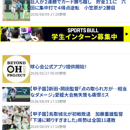
巨人が２連勝でカード勝ち越し 貯金１１に 六
回に集中打で４得点逆転 小笠原が２勝目
2026/08/09 17:20
野球
球心会公式アプリ提供開始！
2026/05/27 00:00
野球
【甲子園】新田・岡田監督「点の取られ方が…相当
なダメージ」愛媛大会無失策も痛恨ミス
2026/08/09 17:10
野球
【甲子園】鳥取城北が初戦敗退 加藤重雄監督
「下浦に頼りすぎました」県勢は全国11連敗
2026/08/09 17:16
野球