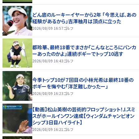
どん底のルーキーイヤーから2年 「今思えば、あの
経験があるから」吉澤柚月は頂点に立った
2026/08/09 16:57
ゴルフ
都玲華、最終18番でまさか「こんなところにバンカ
ーあったのかよ」連続ボギーでトップ10逃す
2026/08/09 16:43
ゴルフ
今季トップ10が７回目の小林光希は最終18番の
ボギーを悔やむ「洋芝難しかったー」
2026/08/09 16:23
ゴルフ
【動画】松山英樹の芸術的フロップショット！J.スミ
スがホールインワン達成【ウィンダムチャンピオン
シップ3日目ハイライト】
2026/08/09 16:21
ゴルフ