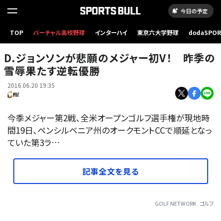
今日の予定
TOP
バーチャル高校野球
インターハイ
東京六大学野球
dodaSPO
（新しいタブ
D.ジョンソンが悲願のメジャー初V！ 昨季の
雪辱果たす逆転優勝
2016.06.20 19:35
今季メジャー第2戦、全米オープンゴルフ選手権が現地時
間19日、ペンシルベニア州のオークモントCCで順延となっ
ていた第3ラ…
記事全文を見る
GOLF NETWORK
ゴルフ