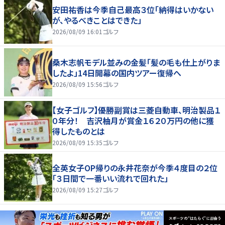
安田祐香は今季自己最高３位「納得はいかない
が、やるべきことはできた」
2026/08/09 16:01
ゴルフ
桑木志帆モデル並みの金髪「髪の毛も仕上がりま
したよ」14日開幕の国内ツアー復帰へ
2026/08/09 15:56
ゴルフ
【女子ゴルフ】優勝副賞は三菱自動車、明治製品１
０年分！ 吉沢柚月が賞金１６２０万円の他に獲
得したものとは
2026/08/09 15:35
ゴルフ
全英女子OP帰りの永井花奈が今季４度目の２位
「３日間で一番いい流れで回れた」
2026/08/09 15:27
ゴルフ