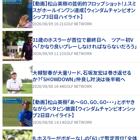
【動画】松山英樹の芸術的フロップショット！J.スミ
スがホールインワン達成【ウィンダムチャンピオン
シップ3日目ハイライト】
2026/08/09 16:21
GOLF NETWORK
31歳のホスラーが首位で最終日へ ツアー初V
へ「かなり良いプレーしなければならないだろう」
2026/08/09 11:22
GOLF NETWORK
大槻智春が大量リード、石坂友宏は巻き返せる
か？「SHOWDOWN」仲良し対決は後半戦へ
2026/08/08 16:44
GOLF NETWORK
【動画】松山英樹「あ〜GO、GO、GO・・・」とボヤき
ながらベタピン披露【ウィンダムチャンピオンシッ
プ2日目ハイライト】
2026/08/08 14:14
GOLF NETWORK
B.ホスラーがボギーなしの「61」で暫定首位「全体