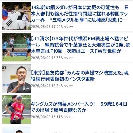
14年前の銅メダルが日本に変更の可能性も 日
本人審判も絡んだ性接待問題に揺れる韓国サッ
カー界 “五輪メダル剝奪”に危機感「悲劇に見
舞われる」
2026/08/09 17:00
サッカー
【Ｊ１清水】０３年世代が横浜ＦＭ戦出場へ猛アピ
ール 練習試合で千葉寛汰と大畑凜生が２発、鈴
木奎吾はＦＫ弾 次節はエースＦＷ呉世勲が出
場停止
2026/08/09 16:55
サッカー
【東京】長友佑都「みんなの声援マジ魂震えた」現
役続行発表後初のインスタ更新
2026/08/09 16:54
サッカー
キングカズが開幕メンバー入り！ ５９歳１６４日
での出場で勝利貢献なるか
2026/08/09 16:11
サッカー