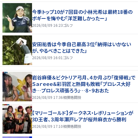
今季トップ10が７回目の小林光希は最終18番の
ボギーを悔やむ「洋芝難しかったー」
2026/08/09 16:23
ゴルフ
安田祐香は今季自己最高３位「納得はいかない
が、やるべきことはできた」
2026/08/09 16:01
ゴルフ
岩谷麻優＆ビクトリア弓月、４か月ぶり「復帰戦」で
Ｓａｒｅｅｅ＆彩羽匠と熱闘も敗戦「プロレス大好
き…プロレス頑張ろう」…８・９おおた
2026/08/09 17:36
相撲格闘技
【マリーゴールド】ダークネス・レボリューションが
3D王者、３周年瀬戸レアが桜井麻衣から勝利
2026/08/09 17:10
相撲格闘技