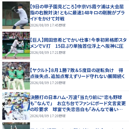
【9日の甲子園見どころ】中京VS霞ケ浦は大会屈
指の右腕対決！ともに最速148キロの剛腕がプラ
イドをかけて対戦
2026/08/09 17:45
野球
【巨人】岡田悠希どでかい仕事！今季初昇格即スタ
メンでＶ打 15日ぶり単独首位浮上へ阪神に圧
2026/08/09 17:21
野球
【ヤクルト】８月１勝７敗＆５度目の逆転負け 得
点後失点、追加点奪えずリード守れない展開続く
2026/08/09 17:20
野球
決勝打の日本ハム・万波「当たり前に“恋も野球
も”なんで」 お立ち台でファンにボード文言変更
の珍要求 球宴で失恋告白も「みんなで暑い夏
にしましょう！」
2026/08/09 17:20
野球