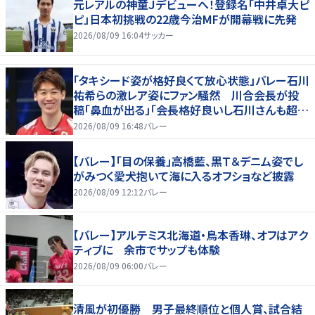
元レアルの神童Ｊデビューへ！登録名「中井卓大ピ
ピ」日本初挑戦の22歳今治MFが開幕戦に先発
2026/08/09 16:04
サッカー
「タキシード姿が格好良くて放心状態」バレー石川
祐希らの激レア姿にファン騒然 川合会長が投
稿「鼻血が出る」「会長格好良いし石川さんも超格
好いい」
2026/08/09 16:48
バレー
【バレー】「目の保養」高橋藍、黒Ｔ＆デニム姿でし
がみつく愛犬抱いて海に入るオフショなど披露
2026/08/09 12:12
バレー
【バレー】アルテミス北海道・鳥本香琳、オフはアク
ティブに 余市でサップも体験
2026/08/09 06:00
バレー
清風が初優勝 男子最終順位と個人賞、試合結