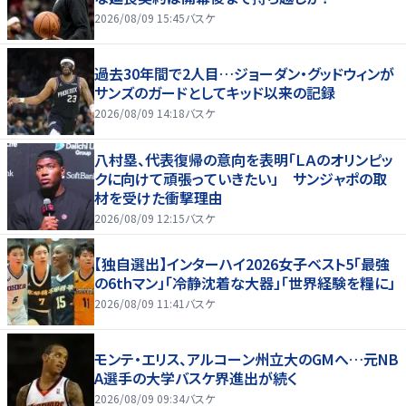
2026/08/09 15:45
バスケ
過去30年間で2人目…ジョーダン・グッドウィンが
サンズのガードとしてキッド以来の記録
2026/08/09 14:18
バスケ
八村塁、代表復帰の意向を表明「ＬＡのオリンピッ
クに向けて頑張っていきたい」 サンジャポの取
材を受けた衝撃理由
2026/08/09 12:15
バスケ
【独自選出】インターハイ2026女子ベスト5「最強
の6thマン」「冷静沈着な大器」「世界経験を糧に」
2026/08/09 11:41
バスケ
モンテ・エリス、アルコーン州立大のGMへ…元NB
A選手の大学バスケ界進出が続く
2026/08/09 09:34
バスケ