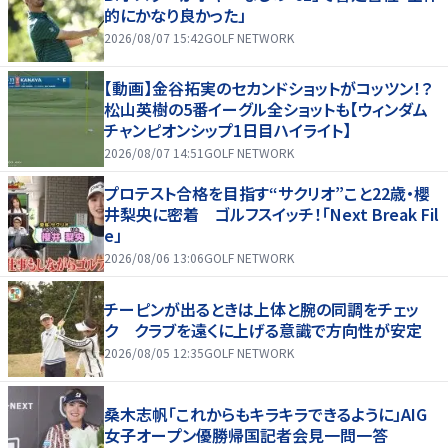
的にかなり良かった」
2026/08/07 15:42
GOLF NETWORK
【動画】金谷拓実のセカンドショットがコッツン！？
松山英樹の5番イーグル全ショットも【ウィンダム
チャンピオンシップ1日目ハイライト】
2026/08/07 14:51
GOLF NETWORK
プロテスト合格を目指す“サクリオ”こと22歳・櫻
井梨央に密着 ゴルフスイッチ！「Next Break Fil
e」
2026/08/06 13:06
GOLF NETWORK
チーピンが出るときは上体と腕の同調をチェッ
ク クラブを遠くに上げる意識で方向性が安定
2026/08/05 12:35
GOLF NETWORK
桑木志帆「これからもキラキラできるように」AIG
女子オープン優勝帰国記者会見一問一答