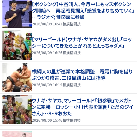
【ボクシング】中谷潤人、今月中にもマスボクシン
グ開始へ 再起戦見据え「感覚をより高めていく」
…ラジオ公開収録に参加
2026/08/09 16:41
相撲格闘技
【マリーゴールド】ウナギ・サヤカがダメ出し「ロッ
シーについてきたら上がれると思っちゃダメ」
2026/08/09 16:26
相撲格闘技
横綱大の里が巡業で本格調整 竜電に胸を借り
ぶつかり稽古、三段目結山には指導
2026/08/09 16:19
相撲格闘技
ウナギ・サヤカ、マリーゴールド「初参戦」でメガト
ンに完勝…ロッシー小川代表を罵倒「ただのジイ
さん」…８・９おおた
2026/08/09 15:46
相撲格闘技