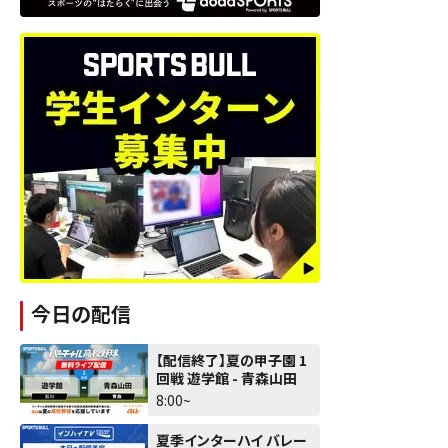
今日の配信
【配信終了】夏の甲子園 1
回戦 遊学館 - 青森山田
8:00~
夏季インターハイ バレー