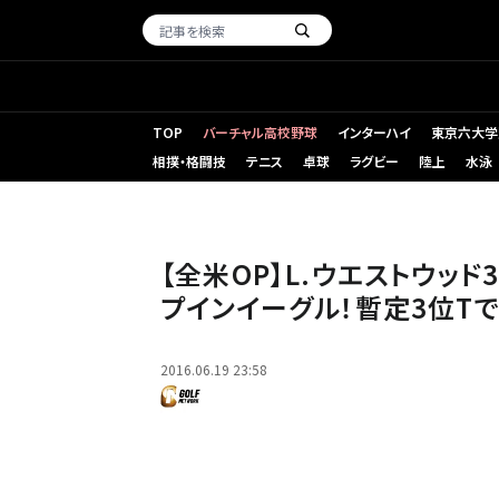
TOP
バーチャル高校野球
インターハイ
東京六大学
相撲・格闘技
テニス
卓球
ラグビー
陸上
水泳
【全米OP】L.ウエストウッ
プインイーグル！暫定3位T
2016.06.19 23:58