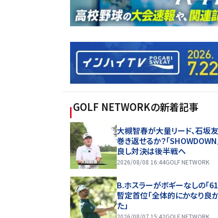
GOLF NETWORK
の新着記事
大槻智春が大量リード、石坂
巻き返せるか？「SHOWDOWN
良し対決は後半戦へ
2026/08/08 16:44
GOLF NETWORK
B.ホスラーがボギーなしの「61
暫定首位「全体的にかなり良
た」
2026/08/07 15:42
GOLF NETWORK