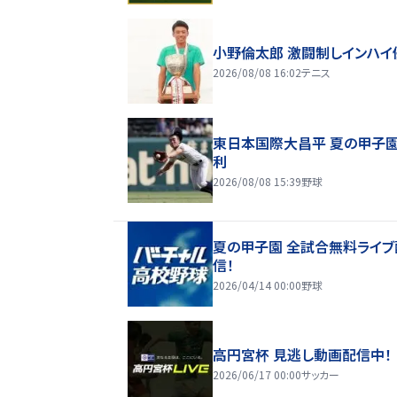
小野倫太郎 激闘制しインハイ
2026/08/08 16:02
テニス
東日本国際大昌平 夏の甲子
利
2026/08/08 15:39
野球
夏の甲子園 全試合無料ライブ
信！
2026/04/14 00:00
野球
高円宮杯 見逃し動画配信中！
2026/06/17 00:00
サッカー