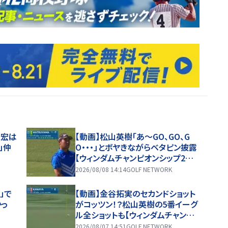
友宏は
【動画】松山英樹「あ〜GO、GO、G
」仲
O・・・」とボヤきながらベタピン披露
【ウィンダムチャンピオンシップ2日
目ハイライト】
2026/08/08 14:14
GOLF NETWORK
」で
【動画】金谷拓実のセカンドショット
かっ
がコッツン！？松山英樹の5番イーグ
ル全ショットも【ウィンダムチャンピ
オンシップ1日目ハイライト】
2026/08/07 14:51
GOLF NETWORK