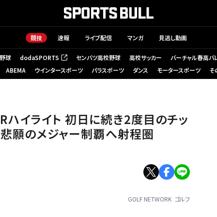
競技
速報
ライブ配信
マンガ
見逃し動画
野球
dodaSPORTS
センバツ高校野球
高校サッカー
バーチャル春高バ
（新しいタブで開く）
ABEMA
ウインタースポーツ
パラスポーツ
ダンス
モータースポーツ
そ
ド3Rハイライト 初日に続き2度目のチッ
で悲願のメジャー制覇へ射程圏
GOLF NETWORK
ゴルフ