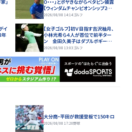
家」
O・・・」とボヤきながらベタピン披露
【ウィンダムチャンピオンシップ2日
目ハイライト】
2026/08/08 14:14
ゴルフ
デイ
【女子ゴルフ】初Ｖ目指す吉沢柚月、
8年
小林光希ら４人が首位で前半ター
ン 金田久美子はダブルボギーで
後退
2026/08/08 13:03
ゴルフ
大分商・平田が救援登板で150キロ
2026/08/08 17:20
野球