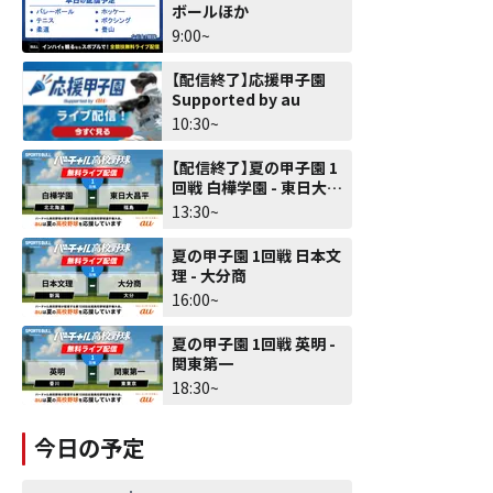
ボールほか
9:00~
【配信終了】応援甲子園
Supported by au
10:30~
【配信終了】夏の甲子園 1
回戦 白樺学園 - 東日大昌
平
13:30~
夏の甲子園 1回戦 日本文
理 - 大分商
16:00~
夏の甲子園 1回戦 英明 -
関東第一
18:30~
今日の予定