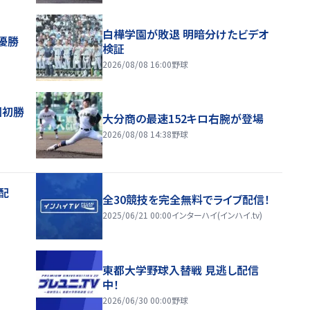
白樺学園が敗退 明暗分けたビデオ
優勝
検証
2026/08/08 16:00
野球
園初勝
大分商の最速152キロ右腕が登場
2026/08/08 14:38
野球
配
全30競技を完全無料でライブ配信！
2025/06/21 00:00
インターハイ(インハイ.tv)
東都大学野球入替戦 見逃し配信
中！
2026/06/30 00:00
野球