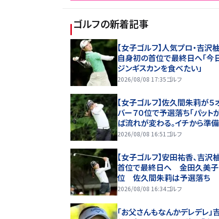
ゴルフ
の新着記事
【女子ゴルフ】人気プロ・吉沢柚
自身初の首位で最終日へ「今
ジンギスカンを食べたい」
2026/08/08 17:35
ゴルフ
【女子ゴルフ】佐久間朱莉が５
バー７０位で予選落ち「パット
ば流れが変わる。イチから準備
い」
2026/08/08 16:51
ゴルフ
【女子ゴルフ】安田祐香、吉沢
首位で最終日へ 金田久美子
位 佐久間朱莉は予選落ち
2026/08/08 16:34
ゴルフ
「お父さんもなんかデレデレ」