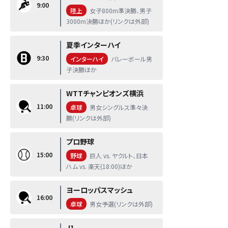
9:00
陸上
女子800m準決勝、男子
3000m決勝ほか(リンクは外部)
夏季インターハイ
9:30
インターハイ
バレーボール男
子決勝ほか
WTTチャンピオンズ横浜
11:00
卓球
男女シングルス準々決
勝(リンクは外部)
プロ野球
15:00
野球
巨人 vs. ヤクルト、日本
ハム vs. 楽天(18:00)ほか
ヨーロッパスマッシュ
16:00
卓球
男女予選(リンクは外部)
J1