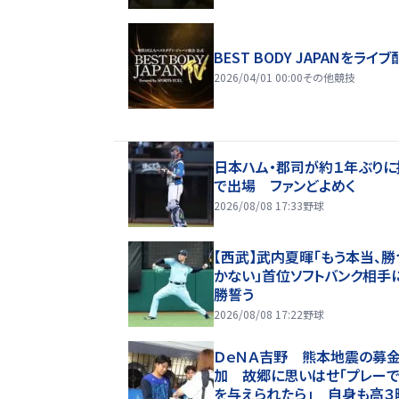
BEST BODY JAPANをライブ
2026/04/01 00:00
その他競技
日本ハム・郡司が約１年ぶりに
で出場 ファンどよめく
2026/08/08 17:33
野球
【西武】武内夏暉「もう本当、勝
かない」首位ソフトバンク相手
勝誓う
2026/08/08 17:22
野球
ＤｅＮＡ吉野 熊本地震の募
加 故郷に思いはせ「プレー
を与えられたら」 自身も高３