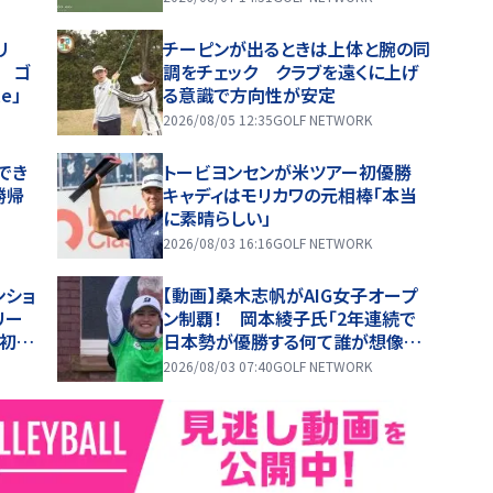
リ
チーピンが出るときは上体と腕の同
着 ゴ
調をチェック クラブを遠くに上げ
le」
る意識で方向性が安定
2026/08/05 12:35
GOLF NETWORK
でき
トービヨンセンが米ツアー初優勝
勝帰
キャディはモリカワの元相棒「本当
に素晴らしい」
2026/08/03 16:16
GOLF NETWORK
ンショ
【動画】桑木志帆がAIG女子オープ
リー
ン制覇！ 岡本綾子氏「2年連続で
が初優
日本勢が優勝する何て誰が想像し
イラ
たでしょう？」
2026/08/03 07:40
GOLF NETWORK