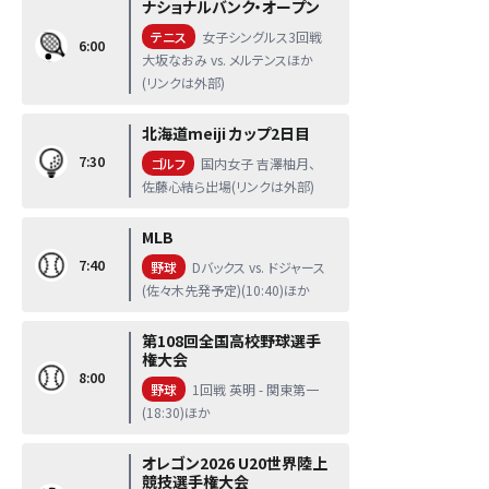
ナショナルバンク・オープン
テニス
女子シングルス3回戦
6:00
大坂なおみ vs. メルテンスほか
(リンクは外部)
北海道meiji カップ2日目
7:30
ゴルフ
国内女子 吉澤柚月、
佐藤心結ら出場(リンクは外部)
MLB
7:40
野球
Dバックス vs. ドジャース
(佐々木先発予定)(10:40)ほか
第108回全国高校野球選手
権大会
8:00
野球
1回戦 英明 - 関東第一
(18:30)ほか
オレゴン2026 U20世界陸上
競技選手権大会