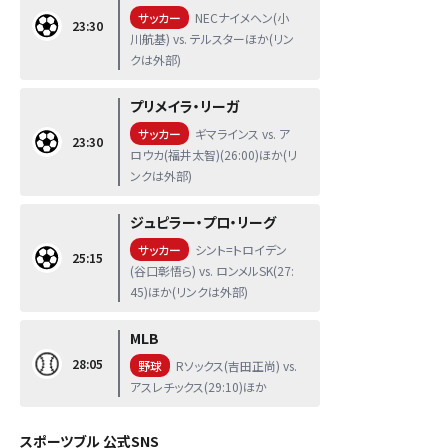
サッカー
NECナイメヘン(小
23:30
川航基) vs. テルスターほか(リン
クは外部)
プリメイラ・リーガ
サッカー
ギマラインス vs. ア
23:30
ロウカ(福井太智)(26:00)ほか(リ
ンクは外部)
ジュピラー・プロ・リーグ
サッカー
シント=トロイデン
25:15
(谷口彰悟ら) vs. ロンメルSK(27:
45)ほか(リンクは外部)
MLB
28:05
野球
Rソックス(吉田正尚) vs.
アスレチックス(29:10)ほか
スポーツブル 公式SNS