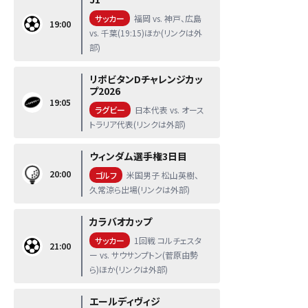
サッカー
福岡 vs. 神戸、広島
19:00
vs. 千葉(19:15)ほか(リンクは外
部)
リポビタンDチャレンジカッ
プ2026
19:05
ラグビー
日本代表 vs. オース
トラリア代表(リンクは外部)
ウィンダム選手権3日目
20:00
ゴルフ
米国男子 松山英樹、
久常涼ら出場(リンクは外部)
カラバオカップ
サッカー
1回戦 コルチェスタ
21:00
ー vs. サウサンプトン(菅原由勢
ら)ほか(リンクは外部)
エールディヴィジ