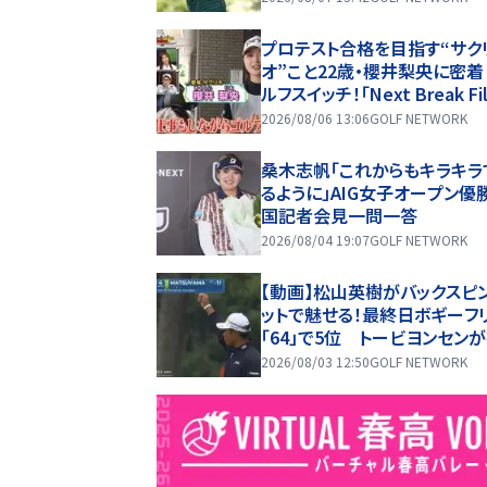
プロテスト合格を目指す“サク
オ”こと22歳・櫻井梨央に密
ルフスイッチ！「Next Break Fi
2026/08/06 13:06
GOLF NETWORK
桑木志帆「これからもキラキラ
るように」AIG女子オープン優
国記者会見一問一答
2026/08/04 19:07
GOLF NETWORK
【動画】松山英樹がバックスピ
ットで魅せる！最終日ボギーフ
「64」で5位 トービヨンセン
勝【ロケットクラシック4日目ハ
2026/08/03 12:50
GOLF NETWORK
イト】