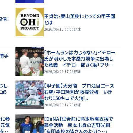
王貞治・栗山英樹にとっての甲子園
配信！
とは
2026/06/15 00:00
野球
「ホームランは力じゃない」イチロー
捕手
氏が明かした本塁打競争に出場し
た意義 イチロー節さく裂「ブサイ
クなホームランじゃダメ」
2026/08/08 17:23
野球
つし
【甲子園】大分商 プロ注目エース
に必
右腕・平田玲翔が救援登板 いき
なり150キロで火消し
2026/08/08 17:20
野球
金に参
【DeNA】試合前に熊本地震支援で
で元気
募金活動 熊本出身の吉野光樹
時の
「有明高校の皆さんのように…」