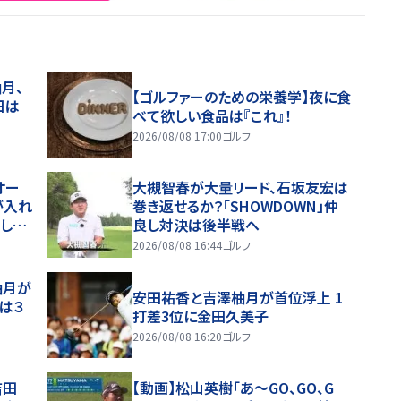
月、
【ゴルファーのための栄養学】夜に食
日は
べて欲しい食品は『これ』！
2026/08/08 17:00
ゴルフ
オー
大槻智春が大量リード、石坂友宏は
が入れ
巻き返せるか？「SHOWDOWN」仲
した
良し対決は後半戦へ
2026/08/08 16:44
ゴルフ
柚月が
安田祐香と吉澤柚月が首位浮上 1
は３
打差3位に金田久美子
2026/08/08 16:20
ゴルフ
吉田
【動画】松山英樹「あ〜GO、GO、G