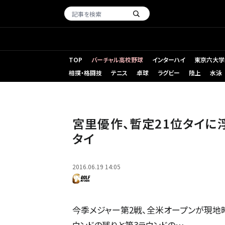
TOP
バーチャル高校野球
インターハイ
東京六大学
相撲・格闘技
テニス
卓球
ラグビー
陸上
水泳
宮里優作、暫定21位タイに
タイ
2016.06.19 14:05
今季メジャー第2戦、全米オープンが現地時
ウンドの残りと第3ラウンドの…