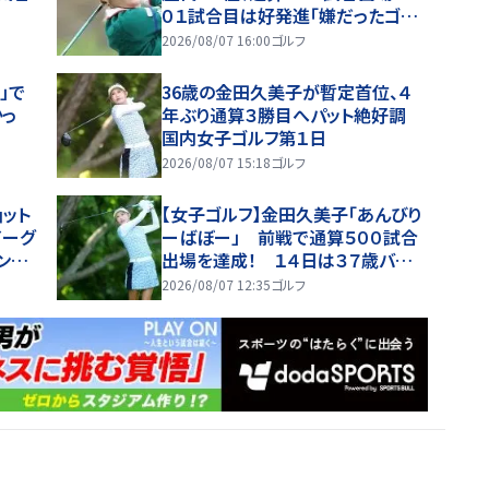
０１試合目は好発進「嫌だったゴル
フが最近は楽しいかも」「もう少し？
2026/08/07 16:00
ゴルフ
頑張りたいな」
」で
36歳の金田久美子が暫定首位、４
かっ
年ぶり通算３勝目へパット絶好調
国内女子ゴルフ第１日
2026/08/07 15:18
ゴルフ
ョット
【女子ゴルフ】金田久美子「あんびり
イーグ
ーばぼー」 前戦で通算５００試合
ンピ
出場を達成！ １４日は３７歳バース
デー
2026/08/07 12:35
ゴルフ