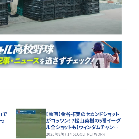
」で
【動画】金谷拓実のセカンドショット
かっ
がコッツン！？松山英樹の5番イーグ
ル全ショットも【ウィンダムチャンピ
オンシップ1日目ハイライト】
2026/08/07 14:51
GOLF NETWORK