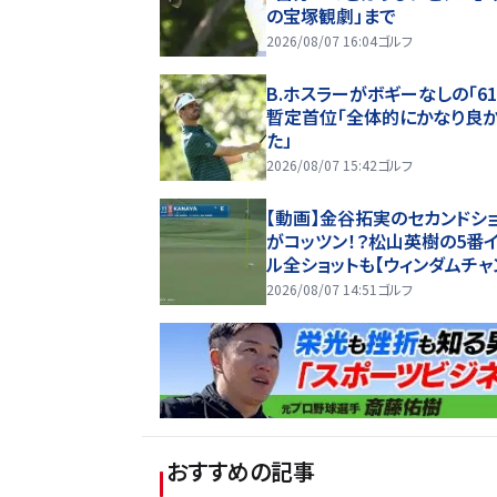
の宝塚観劇」まで
2026/08/07 16:04
ゴルフ
B.ホスラーがボギーなしの「61
暫定首位「全体的にかなり良
た」
2026/08/07 15:42
ゴルフ
【動画】金谷拓実のセカンドシ
がコッツン！？松山英樹の5番
ル全ショットも【ウィンダムチャ
オンシップ1日目ハイライト】
2026/08/07 14:51
ゴルフ
おすすめの記事