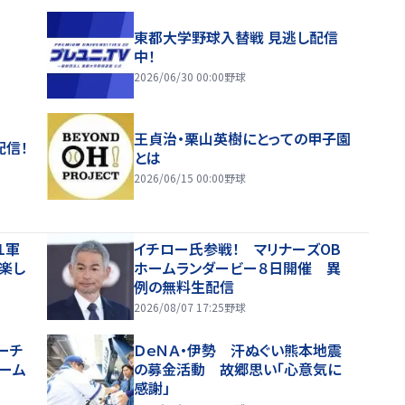
東都大学野球入替戦 見逃し配信
中！
2026/06/30 00:00
野球
王貞治・栗山英樹にとっての甲子園
配信！
とは
2026/06/15 00:00
野球
１軍
イチロー氏参戦！ マリナーズOB
、楽し
ホームランダービー８日開催 異
例の無料生配信
2026/08/07 17:25
野球
ーチ
ＤｅＮＡ・伊勢 汗ぬぐい熊本地震
ーム
の募金活動 故郷思い「心意気に
感謝」