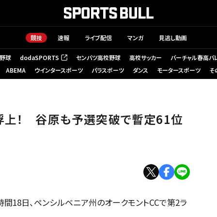
競技
速報
ライブ配信
マンガ
見逃し動画
野球
dodaSPORTS
センバツ高校野球
高校サッカー
バーチャル春高バ
（新しいタブで開く）
ABEMA
ウインタースポーツ
パラスポーツ
ダンス
モータースポーツ
そ
浮上！ 谷原も予選突破で暫定61位
間18日、ペンシルベニア州のオークモントCCで第2ラ