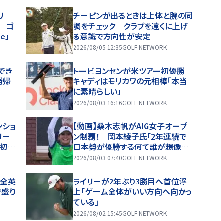
リ
チーピンが出るときは上体と腕の同
着 ゴ
調をチェック クラブを遠くに上げ
le」
る意識で方向性が安定
2026/08/05 12:35
GOLF NETWORK
でき
トービヨンセンが米ツアー初優勝
勝帰
キャディはモリカワの元相棒「本当
に素晴らしい」
2026/08/03 16:16
GOLF NETWORK
ンショ
【動画】桑木志帆がAIG女子オープ
リー
ン制覇！ 岡本綾子氏「2年連続で
が初優
日本勢が優勝する何て誰が想像し
イラ
たでしょう？」
2026/08/03 07:40
GOLF NETWORK
が全英
ライリーが2年ぶり3勝目へ首位浮
で盛り
上「ゲーム全体がいい方向へ向かっ
ている」
2026/08/02 15:45
GOLF NETWORK