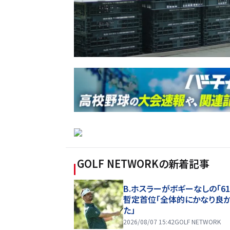
GOLF NETWORK
の新着記事
B.ホスラーがボギーなしの「61
暫定首位「全体的にかなり良
た」
2026/08/07 15:42
GOLF NETWORK