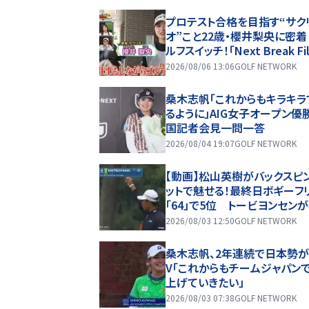
プロテスト合格を目指す“サク
オ”こと22歳・櫻井梨央に密
ルフスイッチ！「Next Break Fi
2026/08/06 13:06
GOLF NETWORK
桑木志帆「これからもキラキラ
るように」AIG女子オープン優
国記者会見一問一答
2026/08/04 19:07
GOLF NETWORK
【動画】松山英樹がバックスピ
ットで魅せる！最終日ボギーフ
「64」で5位 トービヨンセン
勝【ロケットクラシック4日目ハ
2026/08/03 12:50
GOLF NETWORK
イト】
桑木志帆、2年連続で日本勢
V「これからもチームジャパン
上げていきたい」
2026/08/03 07:38
GOLF NETWORK