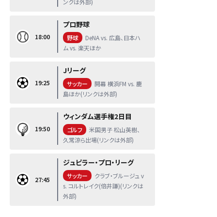
ンクは外部)
プロ野球
18:00
野球
DeNA vs. 広島、日本ハ
ム vs. 楽天ほか
Jリーグ
19:25
サッカー
開幕 横浜FM vs. 鹿
島ほか(リンクは外部)
ウィンダム選手権2日目
19:50
ゴルフ
米国男子 松山英樹、
久常涼ら出場(リンクは外部)
ジュピラー・プロ・リーグ
サッカー
クラブ・ブルージュ v
27:45
s. コルトレイク(倍井謙)(リンクは
外部)