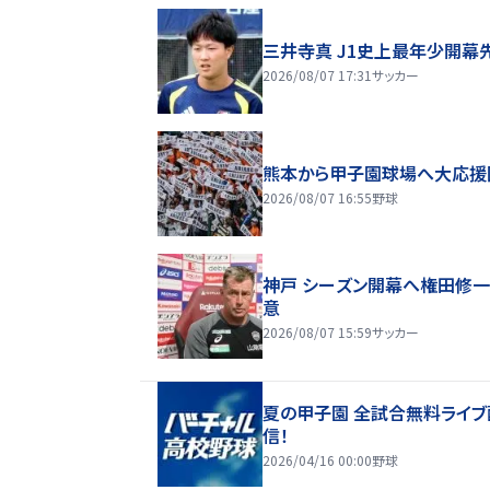
三井寺真 J1史上最年少開幕
2026/08/07 17:31
サッカー
熊本から甲子園球場へ大応援
2026/08/07 16:55
野球
神戸 シーズン開幕へ権田修
意
2026/08/07 15:59
サッカー
夏の甲子園 全試合無料ライブ
信！
2026/04/16 00:00
野球