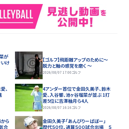
菜が
【ゴルフ】飛距離アップのために～
けいけ
脱力と軸の感覚を磨く ～
2026/08/07 17:00
ゴルフ
愛、
4アンダー首位で金田久美子、鈴木
発進
愛、入谷響、池ヶ谷瑠菜が並ぶ 1打
差5位に吉澤柚月ら4人
2026/08/07 16:16
ゴルフ
海から
金田久美子「あんびりーばぼー」
「気合
歴代５０位、通算５００試合出場 ５