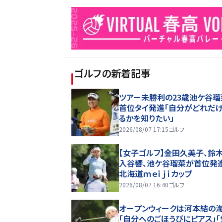
ゴルフ
の新着記事
ツアー未勝利の23歳池ケ谷瑠
首位タイ発進「自分がどれだ
るかを知りたい」
2026/08/07 17:15
ゴルフ
【女子ゴルフ】金田久美子、鈴木
入谷響、池ケ谷瑠菜が首位
北海道ｍｅｉｊｉカップ
2026/08/07 16:40
ゴルフ
オープンウィークは河本結の
「自分へのごほうびにピアス」