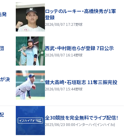
ロッテのルーキー・高橋快秀が1軍
先発
登録
2026/08/07 17:27
野球
団
西武・中村剛也らが登録 7日公示
2026/08/07 16:14
野球
一が決
健大高崎・石垣聡志 11奪三振完投
2026/08/07 15:44
野球
配
全30競技を完全無料でライブ配信！
2025/06/23 00:00
インターハイ(インハイ.tv)