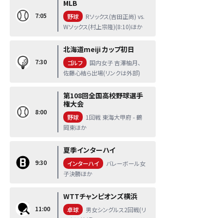
MLB
7:05
野球
Rソックス(吉田正尚) vs.
Wソックス(村上宗隆)(8:10)ほか
北海道meiji カップ初日
7:30
ゴルフ
国内女子 吉澤柚月、
佐藤心結ら出場(リンクは外部)
第108回全国高校野球選手
権大会
8:00
野球
1回戦 東海大甲府 - 鶴
岡東ほか
夏季インターハイ
9:30
インターハイ
バレーボール女
子決勝ほか
WTTチャンピオンズ横浜
11:00
卓球
男女シングルス2回戦(リ